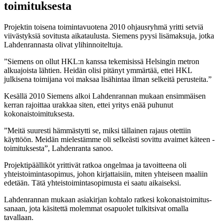
toimituksesta
Projektin toisena toimintavuotena 2010 ohjausryhmä yritti setviä
viivästyksiä sovitusta aikataulusta. Siemens pyysi lisämaksuja, jotka
Lahdenrannasta olivat ylihinnoiteltuja.
”Siemens on ollut HKL:n kanssa tekemisissä Helsingin metron
alkuajoista lähtien. Heidän olisi pitänyt ymmärtää, ettei HKL
julkisena toimijana voi maksaa lisähintaa ilman selkeitä perusteita.”
Kesällä 2010 Siemens alkoi Lahdenrannan mukaan ensimmäisen
kerran rajoittaa urakkaa siten, ettei yritys enää puhunut
kokonaistoimituksesta.
”Meitä suuresti hämmästytti se, miksi tällainen rajaus otettiin
käyttöön. Meidän mielestämme oli selkeästi sovittu avaimet käteen -
toimituksesta”, Lahdenranta sanoo.
Projektipäälliköt yrittivät ratkoa ongelmaa ja tavoitteena oli
yhteistoimintasopimus, johon kirjattaisiin, miten yhteiseen maaliin
edetään. Tätä yhteistoimintasopimusta ei saatu aikaiseksi.
Lahdenrannan mukaan asiakirjan kohtalo ratkesi kokonaistoimitus-
sanaan, jota käsitettä molemmat osapuolet tulkitsivat omalla
tavallaan.