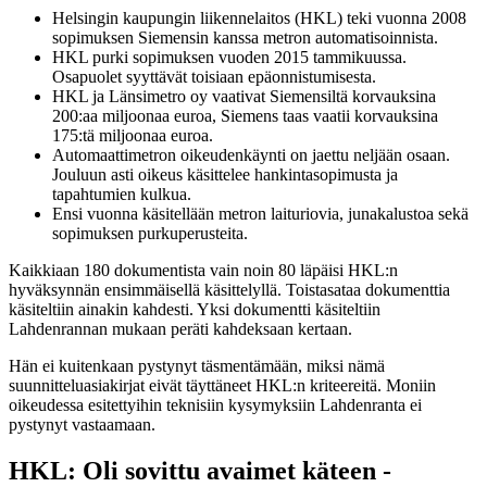
Helsingin kaupungin liikennelaitos (HKL) teki vuonna 2008
sopimuksen Siemensin kanssa metron automatisoinnista.
HKL purki sopimuksen vuoden 2015 tammikuussa.
Osapuolet syyttävät toisiaan epäonnistumisesta.
HKL ja Länsimetro oy vaativat Siemensiltä korvauksina
200:aa miljoonaa euroa, Siemens taas vaatii korvauksina
175:tä miljoonaa euroa.
Automaattimetron oikeudenkäynti on jaettu neljään osaan.
Jouluun asti oikeus käsittelee hankintasopimusta ja
tapahtumien kulkua.
Ensi vuonna käsitellään metron laituriovia, junakalustoa sekä
sopimuksen purkuperusteita.
Kaikkiaan 180 dokumentista vain noin 80 läpäisi HKL:n
hyväksynnän ensimmäisellä käsittelyllä. Toistasataa dokumenttia
käsiteltiin ainakin kahdesti. Yksi dokumentti käsiteltiin
Lahdenrannan mukaan peräti kahdeksaan kertaan.
Hän ei kuitenkaan pystynyt täsmentämään, miksi nämä
suunnitteluasiakirjat eivät täyttäneet HKL:n kriteereitä. Moniin
oikeudessa esitettyihin teknisiin kysymyksiin Lahdenranta ei
pystynyt vastaamaan.
HKL: Oli sovittu avaimet käteen -