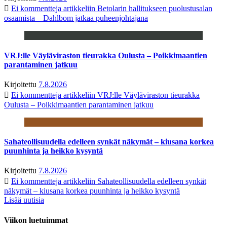
Ei kommentteja
artikkeliin Betolarin hallitukseen puolustusalan
osaamista – Dahlbom jatkaa puheenjohtajana
VRJ:lle Väyläviraston tieurakka Oulusta – Poikkimaantien
parantaminen jatkuu
Kirjoitettu
7.8.2026
Ei kommentteja
artikkeliin VRJ:lle Väyläviraston tieurakka
Oulusta – Poikkimaantien parantaminen jatkuu
Sahateollisuudella edelleen synkät näkymät – kiusana korkea
puunhinta ja heikko kysyntä
Kirjoitettu
7.8.2026
Ei kommentteja
artikkeliin Sahateollisuudella edelleen synkät
näkymät – kiusana korkea puunhinta ja heikko kysyntä
Lisää uutisia
Viikon luetuimmat