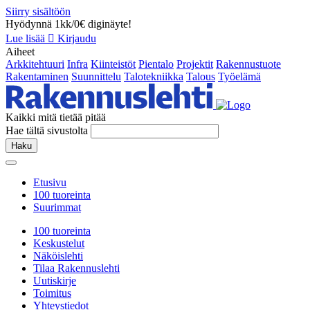
Siirry sisältöön
Hyödynnä 1kk/0€ diginäyte!
Lue lisää
Kirjaudu
Aiheet
Arkkitehtuuri
Infra
Kiinteistöt
Pientalo
Projektit
Rakennustuote
Rakentaminen
Suunnittelu
Talotekniikka
Talous
Työelämä
Kaikki mitä tietää pitää
Hae tältä sivustolta
Haku
Etusivu
100 tuoreinta
Suurimmat
100 tuoreinta
Keskustelut
Näköislehti
Tilaa Rakennuslehti
Uutiskirje
Toimitus
Yhteystiedot