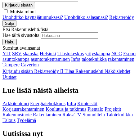
Kirjaudu sisään
Muista minut
Unohditko käyttäjätunnuksesi?
Unohditko salasanasi?
Rekisteröidy
Sulje
Etsi Rakennuslehti.fistä
Hae tältä sivustolta
Haku
Suositut avainsanat
YIT
SRV
skanska
Helsinki
Tilastokeskus
yrityskauppa
NCC
Espoo
asuntokauppa
asuntorakentaminen
Infra
talotekniikka
rakentaminen
Tampere
Caverion
Kirjaudu sisään
Rekisteröidy
Tilaa Rakennuslehti
Näköislehdet
Uutiset
Lue lisää näistä aiheista
Arkkitehtuuri
Energiatehokkuus
Infra
Kiinteistöt
Korjausrakentaminen
Koulutus ja tutkimus
Pientalo
Projektit
Rakennustuote
Rakentaminen
RaksaTV
Suunnittelu
Talotekniikka
Talous
Työelämä
Uutisissa nyt