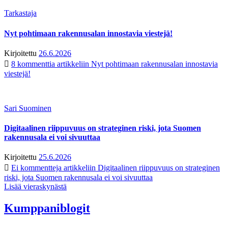
Tarkastaja
Nyt pohtimaan rakennusalan innostavia viestejä!
Kirjoitettu
26.6.2026
8 kommenttia
artikkeliin Nyt pohtimaan rakennusalan innostavia
viestejä!
Sari Suominen
Digitaalinen riippuvuus on strateginen riski, jota Suomen
rakennusala ei voi sivuuttaa
Kirjoitettu
25.6.2026
Ei kommentteja
artikkeliin Digitaalinen riippuvuus on strateginen
riski, jota Suomen rakennusala ei voi sivuuttaa
Lisää vieraskynästä
Kumppaniblogit