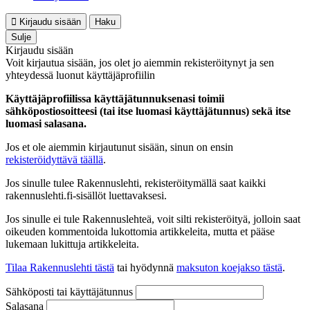
Kirjaudu sisään
Haku
Sulje
Kirjaudu sisään
Voit kirjautua sisään, jos olet jo aiemmin rekisteröitynyt ja sen
yhteydessä luonut käyttäjäprofiilin
Käyttäjäprofiilissa käyttäjätunnuksenasi toimii
sähköpostiosoitteesi (tai itse luomasi käyttäjätunnus) sekä itse
luomasi salasana.
Jos et ole aiemmin kirjautunut sisään, sinun on ensin
rekisteröidyttävä täällä
.
Jos sinulle tulee Rakennuslehti, rekisteröitymällä saat kaikki
rakennuslehti.fi-sisällöt luettavaksesi.
Jos sinulle ei tule Rakennuslehteä, voit silti rekisteröityä, jolloin saat
oikeuden kommentoida lukottomia artikkeleita, mutta et pääse
lukemaan lukittuja artikkeleita.
Tilaa Rakennuslehti tästä
tai hyödynnä
maksuton koejakso tästä
.
Sähköposti tai käyttäjätunnus
Salasana