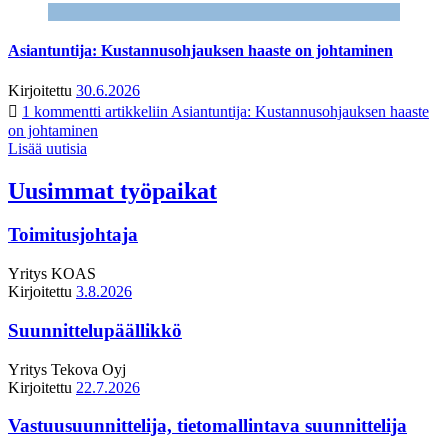
Asiantuntija: Kustannusohjauksen haaste on johtaminen
Kirjoitettu
30.6.2026
1 kommentti
artikkeliin Asiantuntija: Kustannusohjauksen haaste
on johtaminen
Lisää uutisia
Uusimmat työpaikat
Toimitusjohtaja
Yritys
KOAS
Kirjoitettu
3.8.2026
Suunnittelupäällikkö
Yritys
Tekova Oyj
Kirjoitettu
22.7.2026
Vastuusuunnittelija, tietomallintava suunnittelija