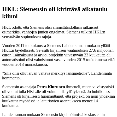
HKL: Siemensin oli kirittävä aikataulu
kiinni
HKL odotti, että Siemens olisi ammattitaidollaan ratkaissut
esimerkiksi vanhojen junien ongelmat. Siemens tulkitsi HKL:n
venyttävän sopimuksen rajoja.
Vuoden 2011 toukokuussa Siemens Lahdenrannan mukaan yllätti
HKL:n täydellisesti. Se esitti kirjallisen vaatimuksen 27,6 miljoonan
euron lisämaksusta ja arvioi projektin viivästyvän 23 kuukautta eli
automatisointi olisi valmistunut vasta vuoden 2015 toukokuussa eikä
vuoden 2013 marraskuussa.
”Sillä olisi ollut aivan valtava merkitys länsimetrolle”, Lahdenranta
kommentoi.
Siemensin asianajaja
Petra Kiurunen
ihmetteli, miten viivästysriski
oli voinut tulla HKL:lle oli voinut tulla yllätyksenä. Jo huhtikuussa
Siemens oli kirjallisesti huomauttanut, että projekti on noin yhdeksän
kuukautta myöhässä ja laituriovien asennukseen menee 14
kuukautta.
Lahdenrannan mukaan Siemensin kirjelmöinnistä keskusteltiin