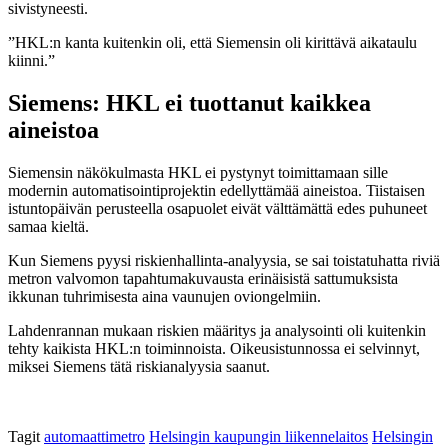
sivistyneesti.
”HKL:n kanta kuitenkin oli, että Siemensin oli kirittävä aikataulu
kiinni.”
Siemens: HKL ei tuottanut kaikkea
aineistoa
Siemensin näkökulmasta HKL ei pystynyt toimittamaan sille
modernin automatisointiprojektin edellyttämää aineistoa. Tiistaisen
istuntopäivän perusteella osapuolet eivät välttämättä edes puhuneet
samaa kieltä.
Kun Siemens pyysi riskienhallinta-analyysia, se sai toistatuhatta riviä
metron valvomon tapahtumakuvausta erinäisistä sattumuksista
ikkunan tuhrimisesta aina vaunujen oviongelmiin.
Lahdenrannan mukaan riskien määritys ja analysointi oli kuitenkin
tehty kaikista HKL:n toiminnoista. Oikeusistunnossa ei selvinnyt,
miksei Siemens tätä riskianalyysia saanut.
Tagit
automaattimetro
Helsingin kaupungin liikennelaitos
Helsingin