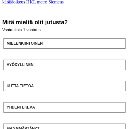
käräjäoikeus
HKL
metro
Siemens
Mitä mieltä olit jutusta?
Vastauksia
1
vastaus
MIELENKIINTOINEN
HYÖDYLLINEN
UUTTA TIETOA
YHDENTEKEVÄ
EN YMMÄRTÄNYT