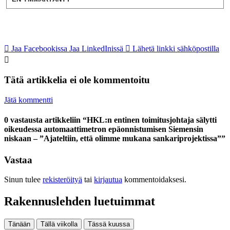
Jaa Facebookissa
Jaa LinkedInissä
Lähetä linkki sähköpostilla
Tätä artikkelia ei ole kommentoitu
Jätä kommentti
0 vastausta artikkeliin “HKL:n entinen toimitusjohtaja sälytti
oikeudessa automaatti­metron epäonnistumisen Siemensin
niskaan – ”Ajateltiin, että olimme mukana sankariprojektissa””
Vastaa
Sinun tulee
rekisteröityä
tai
kirjautua
kommentoidaksesi.
Rakennuslehden luetuimmat
Tänään
Tällä viikolla
Tässä kuussa