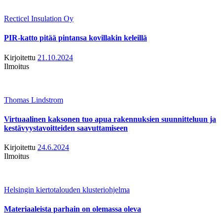
Recticel Insulation Oy
PIR-katto pitää pintansa kovillakin keleillä
Kirjoitettu
21.10.2024
Ilmoitus
Thomas Lindstrom
Virtuaalinen kaksonen tuo apua rakennuksien suunnitteluun ja
kestävyystavoitteiden saavuttamiseen
Kirjoitettu
24.6.2024
Ilmoitus
Helsingin kiertotalouden klusteriohjelma
Materiaaleista parhain on olemassa oleva