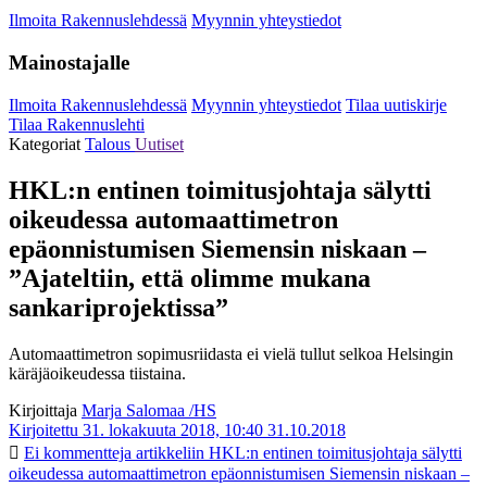
Ilmoita Rakennuslehdessä
Myynnin yhteystiedot
Mainostajalle
Ilmoita Rakennuslehdessä
Myynnin yhteystiedot
Tilaa uutiskirje
Tilaa Rakennuslehti
Kategoriat
Talous
Uutiset
HKL:n entinen toimitusjohtaja sälytti
oikeudessa automaatti­metron
epäonnistumisen Siemensin niskaan –
”Ajateltiin, että olimme mukana
sankariprojektissa”
Automaattimetron sopimusriidasta ei vielä tullut selkoa Helsingin
käräjäoikeudessa tiistaina.
Kirjoittaja
Marja Salomaa /HS
Kirjoitettu 31. lokakuuta 2018, 10:40
31.10.2018
Ei kommentteja
artikkeliin HKL:n entinen toimitusjohtaja sälytti
oikeudessa automaatti­metron epäonnistumisen Siemensin niskaan –