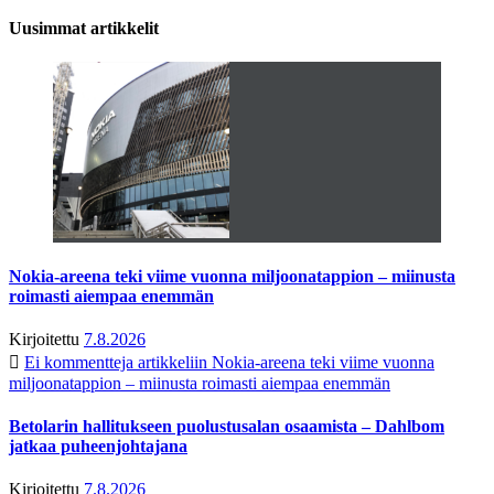
Uusimmat artikkelit
Nokia-areena teki viime vuonna miljoonatappion – miinusta
roimasti aiempaa enemmän
Kirjoitettu
7.8.2026
Ei kommentteja
artikkeliin Nokia-areena teki viime vuonna
miljoonatappion – miinusta roimasti aiempaa enemmän
Betolarin hallitukseen puolustusalan osaamista – Dahlbom
jatkaa puheenjohtajana
Kirjoitettu
7.8.2026