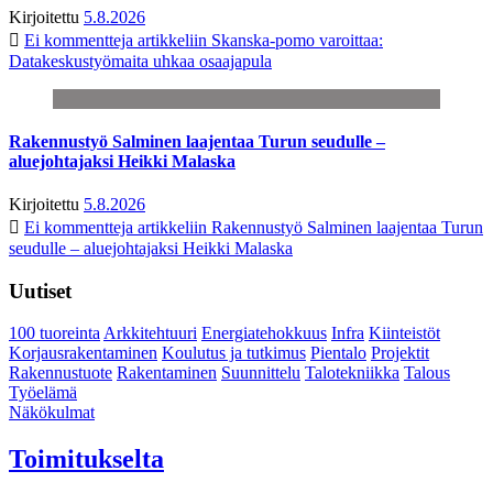
Kirjoitettu
5.8.2026
Ei kommentteja
artikkeliin Skanska-pomo varoittaa:
Datakeskustyömaita uhkaa osaajapula
Rakennustyö Salminen laajentaa Turun seudulle –
aluejohtajaksi Heikki Malaska
Kirjoitettu
5.8.2026
Ei kommentteja
artikkeliin Rakennustyö Salminen laajentaa Turun
seudulle – aluejohtajaksi Heikki Malaska
Uutiset
100 tuoreinta
Arkkitehtuuri
Energiatehokkuus
Infra
Kiinteistöt
Korjausrakentaminen
Koulutus ja tutkimus
Pientalo
Projektit
Rakennustuote
Rakentaminen
Suunnittelu
Talotekniikka
Talous
Työelämä
Näkökulmat
Toimitukselta