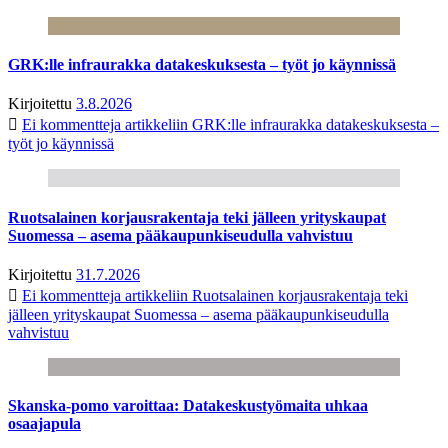
GRK:lle infraurakka datakeskuksesta – työt jo käynnissä
Kirjoitettu
3.8.2026
Ei kommentteja
artikkeliin GRK:lle infraurakka datakeskuksesta –
työt jo käynnissä
Ruotsalainen korjausrakentaja teki jälleen yrityskaupat
Suomessa – asema pääkaupunkiseudulla vahvistuu
Kirjoitettu
31.7.2026
Ei kommentteja
artikkeliin Ruotsalainen korjausrakentaja teki
jälleen yrityskaupat Suomessa – asema pääkaupunkiseudulla
vahvistuu
Skanska-pomo varoittaa: Datakeskustyömaita uhkaa
osaajapula