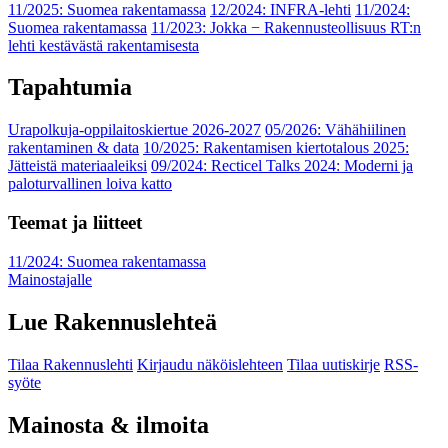
11/2025: Suomea rakentamassa
12/2024: INFRA-lehti
11/2024:
Suomea rakentamassa
11/2023: Jokka − Rakennusteollisuus RT:n
lehti kestävästä rakentamisesta
Tapahtumia
Urapolkuja-oppilaitoskiertue 2026-2027
05/2026: Vähähiilinen
rakentaminen & data
10/2025: Rakentamisen kiertotalous 2025:
Jätteistä materiaaleiksi
09/2024: Recticel Talks 2024: Moderni ja
paloturvallinen loiva katto
Teemat ja liitteet
11/2024: Suomea rakentamassa
Mainostajalle
Lue Rakennuslehteä
Tilaa Rakennuslehti
Kirjaudu näköislehteen
Tilaa uutiskirje
RSS-
syöte
Mainosta & ilmoita