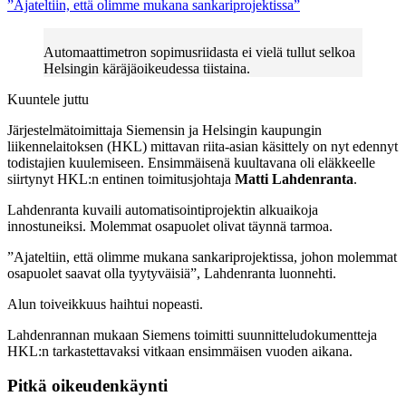
”Ajateltiin, että olimme mukana sankariprojektissa”
Automaattimetron sopimusriidasta ei vielä tullut selkoa
Helsingin käräjäoikeudessa tiistaina.
Kuuntele juttu
Järjestelmätoimittaja Siemensin ja Helsingin kaupungin
liikennelaitoksen (HKL) mittavan riita-asian käsittely on nyt edennyt
todistajien kuulemiseen. Ensimmäisenä kuultavana oli eläkkeelle
siirtynyt HKL:n entinen toimitusjohtaja
Matti Lahdenranta
.
Lahdenranta kuvaili automatisointiprojektin alkuaikoja
innostuneiksi. Molemmat osapuolet olivat täynnä tarmoa.
”Ajateltiin, että olimme mukana sankariprojektissa, johon molemmat
osapuolet saavat olla tyytyväisiä”, Lahdenranta luonnehti.
Alun toiveikkuus haihtui nopeasti.
Lahdenrannan mukaan Siemens toimitti suunnitteludokumentteja
HKL:n tarkastettavaksi vitkaan ensimmäisen vuoden aikana.
Pitkä oikeudenkäynti