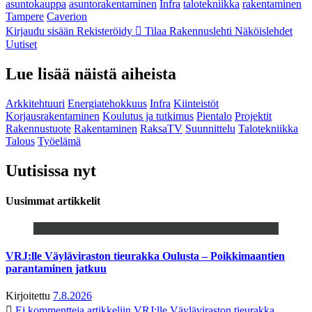
asuntokauppa
asuntorakentaminen
Infra
talotekniikka
rakentaminen
Tampere
Caverion
Kirjaudu sisään
Rekisteröidy
Tilaa Rakennuslehti
Näköislehdet
Uutiset
Lue lisää näistä aiheista
Arkkitehtuuri
Energiatehokkuus
Infra
Kiinteistöt
Korjausrakentaminen
Koulutus ja tutkimus
Pientalo
Projektit
Rakennustuote
Rakentaminen
RaksaTV
Suunnittelu
Talotekniikka
Talous
Työelämä
Uutisissa nyt
Uusimmat artikkelit
VRJ:lle Väyläviraston tieurakka Oulusta – Poikkimaantien
parantaminen jatkuu
Kirjoitettu
7.8.2026
Ei kommentteja
artikkeliin VRJ:lle Väyläviraston tieurakka