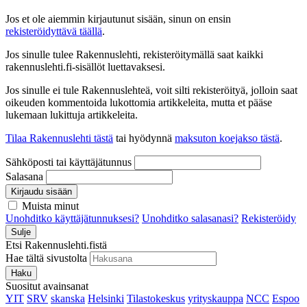
Jos et ole aiemmin kirjautunut sisään, sinun on ensin
rekisteröidyttävä täällä
.
Jos sinulle tulee Rakennuslehti, rekisteröitymällä saat kaikki
rakennuslehti.fi-sisällöt luettavaksesi.
Jos sinulle ei tule Rakennuslehteä, voit silti rekisteröityä, jolloin saat
oikeuden kommentoida lukottomia artikkeleita, mutta et pääse
lukemaan lukittuja artikkeleita.
Tilaa Rakennuslehti tästä
tai hyödynnä
maksuton koejakso tästä
.
Sähköposti tai käyttäjätunnus
Salasana
Kirjaudu sisään
Muista minut
Unohditko käyttäjätunnuksesi?
Unohditko salasanasi?
Rekisteröidy
Sulje
Etsi Rakennuslehti.fistä
Hae tältä sivustolta
Haku
Suositut avainsanat
YIT
SRV
skanska
Helsinki
Tilastokeskus
yrityskauppa
NCC
Espoo