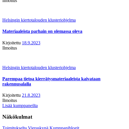
Ilmoitus
Helsingin kiertotalouden klusteriohjelma
Materiaaleista parhain on olemassa oleva
Kirjoitettu
18.9.2023
Ilmoitus
Helsingin kiertotalouden klusteriohjelma
Parempaa tietoa kierrätysmateriaaleista kaivataan
rakennusalalla
Kirjoitettu
21.8.2023
Ilmoitus
Lisää kumppaneilta
Näkökulmat
Toimitukselta
Vieraskynä
Kumppaniblogit