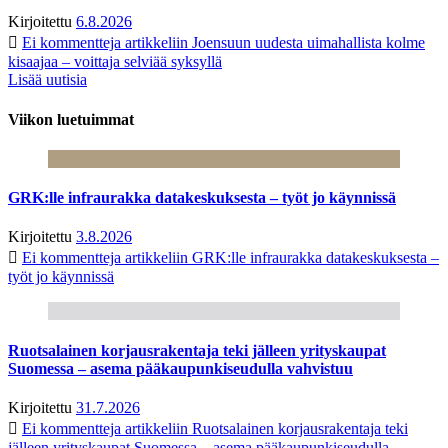
Kirjoitettu
6.8.2026
Ei kommentteja
artikkeliin Joensuun uudesta uimahallista kolme
kisaajaa – voittaja selviää syksyllä
Lisää uutisia
Viikon luetuimmat
GRK:lle infraurakka datakeskuksesta – työt jo käynnissä
Kirjoitettu
3.8.2026
Ei kommentteja
artikkeliin GRK:lle infraurakka datakeskuksesta –
työt jo käynnissä
Ruotsalainen korjausrakentaja teki jälleen yrityskaupat
Suomessa – asema pääkaupunkiseudulla vahvistuu
Kirjoitettu
31.7.2026
Ei kommentteja
artikkeliin Ruotsalainen korjausrakentaja teki
jälleen yrityskaupat Suomessa – asema pääkaupunkiseudulla