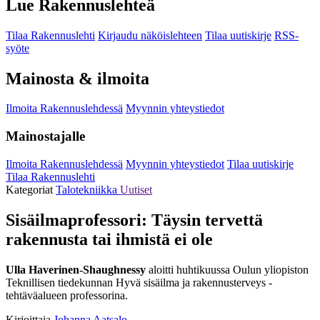
Lue Rakennuslehteä
Tilaa Rakennuslehti
Kirjaudu näköislehteen
Tilaa uutiskirje
RSS-
syöte
Mainosta & ilmoita
Ilmoita Rakennuslehdessä
Myynnin yhteystiedot
Mainostajalle
Ilmoita Rakennuslehdessä
Myynnin yhteystiedot
Tilaa uutiskirje
Tilaa Rakennuslehti
Kategoriat
Talotekniikka
Uutiset
Sisäilmaprofessori: Täysin tervettä
rakennusta tai ihmistä ei ole
Ulla Haverinen-Shaughnessy
aloitti huhtikuussa Oulun yliopiston
Teknillisen tiedekunnan Hyvä sisäilma ja rakennusterveys -
tehtäväalueen professorina.
Kirjoittaja
Johanna Aatsalo