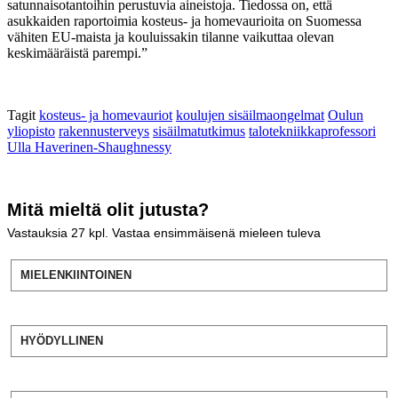
satunnaisotantoihin perustuvia aineistoja. Tiedossa on, että
asukkaiden raportoimia kosteus- ja homevaurioita on Suomessa
vähiten EU-maista ja kouluissakin tilanne vaikuttaa olevan
keskimääräistä parempi.”
Tagit
kosteus- ja homevauriot
koulujen sisäilmaongelmat
Oulun
yliopisto
rakennusterveys
sisäilmatutkimus
talotekniikkaprofessori
Ulla Haverinen-Shaughnessy
Mitä mieltä olit jutusta?
Vastauksia
27
kpl. Vastaa ensimmäisenä mieleen tuleva
MIELENKIINTOINEN
HYÖDYLLINEN