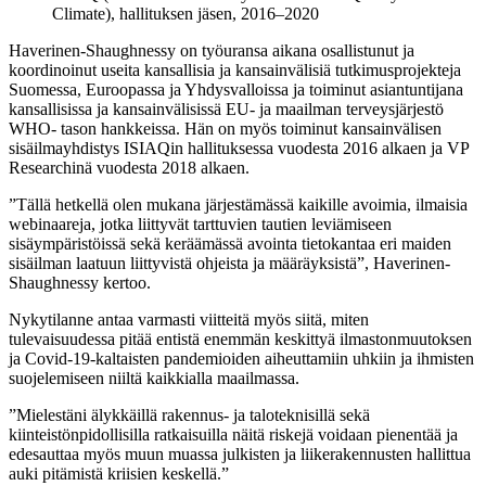
Climate), hallituksen jäsen, 2016–2020
Haverinen-Shaughnessy on työuransa aikana osallistunut ja
koordinoinut useita kansallisia ja kansainvälisiä tutkimusprojekteja
Suomessa, Euroopassa ja Yhdysvalloissa ja toiminut asiantuntijana
kansallisissa ja kansainvälisissä EU- ja maailman terveysjärjestö
WHO- tason hankkeissa. Hän on myös toiminut kansainvälisen
sisäilmayhdistys ISIAQin hallituksessa vuodesta 2016 alkaen ja VP
Researchinä vuodesta 2018 alkaen.
”Tällä hetkellä olen mukana järjestämässä kaikille avoimia, ilmaisia
webinaareja, jotka liittyvät tarttuvien tautien leviämiseen
sisäympäristöissä sekä keräämässä avointa tietokantaa eri maiden
sisäilman laatuun liittyvistä ohjeista ja määräyksistä”, Haverinen-
Shaughnessy kertoo.
Nykytilanne antaa varmasti viitteitä myös siitä, miten
tulevaisuudessa pitää entistä enemmän keskittyä ilmastonmuutoksen
ja Covid-19-kaltaisten pandemioiden aiheuttamiin uhkiin ja ihmisten
suojelemiseen niiltä kaikkialla maailmassa.
”Mielestäni älykkäillä rakennus- ja taloteknisillä sekä
kiinteistönpidollisilla ratkaisuilla näitä riskejä voidaan pienentää ja
edesauttaa myös muun muassa julkisten ja liikerakennusten hallittua
auki pitämistä kriisien keskellä.”