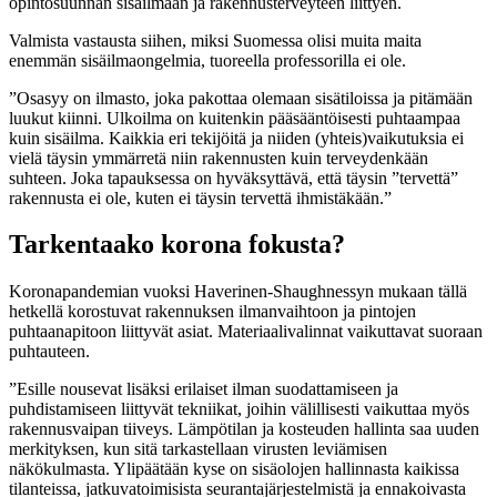
opintosuunnan sisäilmaan ja rakennusterveyteen liittyen.
Valmista vastausta siihen, miksi Suomessa olisi muita maita
enemmän sisäilmaongelmia, tuoreella professorilla ei ole.
”Osasyy on ilmasto, joka pakottaa olemaan sisätiloissa ja pitämään
luukut kiinni. Ulkoilma on kuitenkin pääsääntöisesti puhtaampaa
kuin sisäilma. Kaikkia eri tekijöitä ja niiden (yhteis)vaikutuksia ei
vielä täysin ymmärretä niin rakennusten kuin terveydenkään
suhteen. Joka tapauksessa on hyväksyttävä, että täysin ”tervettä”
rakennusta ei ole, kuten ei täysin tervettä ihmistäkään.”
Tarkentaako korona fokusta?
Koronapandemian vuoksi Haverinen-Shaughnessyn mukaan tällä
hetkellä korostuvat rakennuksen ilmanvaihtoon ja pintojen
puhtaanapitoon liittyvät asiat. Materiaalivalinnat vaikuttavat suoraan
puhtauteen.
”Esille nousevat lisäksi erilaiset ilman suodattamiseen ja
puhdistamiseen liittyvät tekniikat, joihin välillisesti vaikuttaa myös
rakennusvaipan tiiveys. Lämpötilan ja kosteuden hallinta saa uuden
merkityksen, kun sitä tarkastellaan virusten leviämisen
näkökulmasta. Ylipäätään kyse on sisäolojen hallinnasta kaikissa
tilanteissa, jatkuvatoimisista seurantajärjestelmistä ja ennakoivasta