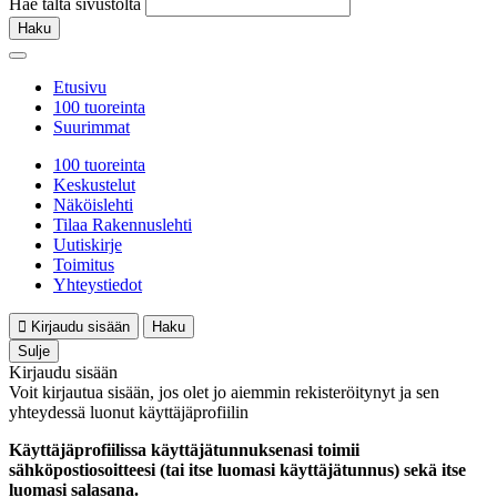
Hae tältä sivustolta
Haku
Etusivu
100 tuoreinta
Suurimmat
100 tuoreinta
Keskustelut
Näköislehti
Tilaa Rakennuslehti
Uutiskirje
Toimitus
Yhteystiedot
Kirjaudu sisään
Haku
Sulje
Kirjaudu sisään
Voit kirjautua sisään, jos olet jo aiemmin rekisteröitynyt ja sen
yhteydessä luonut käyttäjäprofiilin
Käyttäjäprofiilissa käyttäjätunnuksenasi toimii
sähköpostiosoitteesi (tai itse luomasi käyttäjätunnus) sekä itse
luomasi salasana.