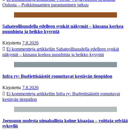
Oulusta – Poikkimaantien parantaminen jatkuu
Sahateollisuudella edelleen synkät näkymät – kiusana korkea
puunhinta ja heikko kysyntä
Kirjoitettu
7.8.2026
Ei kommentteja
artikkeliin Sahateollisuudella edelleen synkät
näkymät – kiusana korkea puunhinta ja heikko kysyntä
Infra ry: Budjettisäästöt romuttavat kestävän tienpidon
Kirjoitettu
7.8.2026
Ei kommentteja
artikkeliin Infra ry: Budjettisäästöt romuttavat
kestävän tienpidon
Joensuun uudesta uimahallista kolme kisaajaa – voittaja selviää
syksyllä