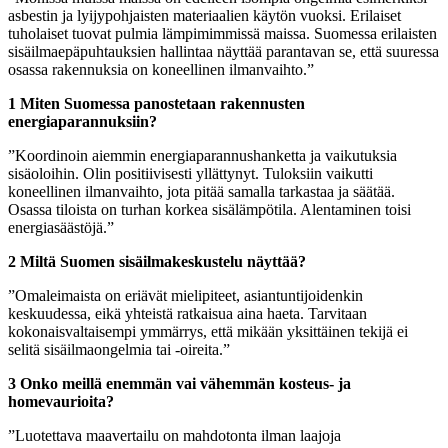
asbestin ja lyijypohjaisten materiaalien käytön vuoksi. Erilaiset
tuholaiset tuovat pulmia lämpimimmissä maissa. Suomessa erilaisten
sisäilmaepäpuhtauksien hallintaa näyttää parantavan se, että suuressa
osassa rakennuksia on koneellinen ilmanvaihto.”
1 Miten Suomessa panostetaan rakennusten
energiaparannuksiin?
”Koordinoin aiemmin energiaparannushanketta ja vaikutuksia
sisäoloihin. Olin positiivisesti yllättynyt. Tuloksiin vaikutti
koneellinen ilmanvaihto, jota pitää samalla tarkastaa ja säätää.
Osassa tiloista on turhan korkea sisälämpötila. Alentaminen toisi
energiasäästöjä.”
2 Miltä Suomen sisäilmakeskustelu näyttää?
”Omaleimaista on eriävät mielipiteet, asiantuntijoidenkin
keskuudessa, eikä yhteistä ratkaisua aina haeta. Tarvitaan
kokonaisvaltaisempi ymmärrys, että mikään yksittäinen tekijä ei
selitä sisäilmaongelmia tai -oireita.”
3 Onko meillä enemmän vai vähemmän kosteus- ja
homevaurioita?
”Luotettava maavertailu on mahdotonta ilman laajoja