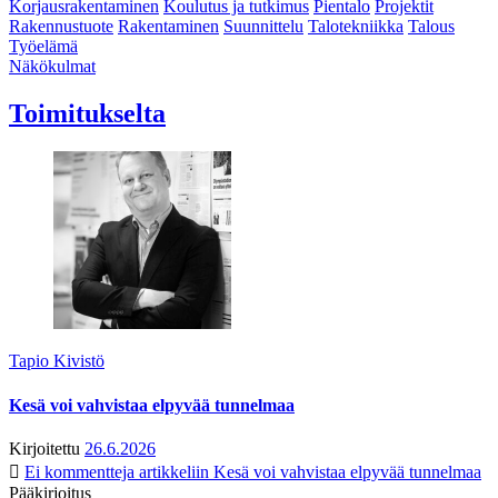
Korjausrakentaminen
Koulutus ja tutkimus
Pientalo
Projektit
Rakennustuote
Rakentaminen
Suunnittelu
Talotekniikka
Talous
Työelämä
Näkökulmat
Toimitukselta
Tapio Kivistö
Kesä voi vahvistaa elpyvää tunnelmaa
Kirjoitettu
26.6.2026
Ei kommentteja
artikkeliin Kesä voi vahvistaa elpyvää tunnelmaa
Pääkirjoitus