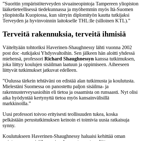
”Suoritin ympäristöterveyden sivuaineopintoja Tampereen yliopiston
lääketieteellisessä tiedekunnassa ja myöhemmin myös Itä-Suomen
yliopistolla Kuopiossa, kun siirryin diplomityön kautta tutkijaksi
Terveyden ja hyvinvoinnin laitokselle THL:lle (silloinen KTL).”
Terveitä rakennuksia, terveitä ihmisiä
Väiteltyään tohtoriksi Haverinen-Shaughnessy lähti vuonna 2002
post doc -tutkijaksi Yhdysvaltoihin. Sen jälkeen hän aloitti yhdessä
miehensä, professori
Richard Shaughnessyn
kanssa tutkimuksen,
joka liittyy koulujen sisäilman laatuun ja oppimiseen. Aiheeseen
liittyvät tutkimukset jatkuvat edelleen.
”Oulussa tärkein tehtäväni on edistää alan tutkimusta ja koulutusta.
Mielestäni Suomessa on panostettu paljon sisäilma- ja
rakennusterveysasioihin eli tietoa ja osaamista on runsaasti. Nyt olisi
aika hyödyntää kertynyttä tietoa myös kansainvälisillä
markkinoilla.”
Uusi professori toivoo erityisesti teollisuuden tukea, koska
pelkästään perustutkimuksen keinoin ei toimivia uusia ratkaisuja
synny.
Koulutukseen Haverinen-Shaughnessy haluaisi kehittää oman