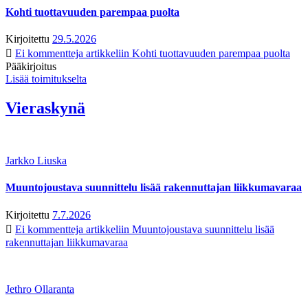
Kohti tuottavuuden parempaa puolta
Kirjoitettu
29.5.2026
Ei kommentteja
artikkeliin Kohti tuottavuuden parempaa puolta
Pääkirjoitus
Lisää toimitukselta
Vieraskynä
Jarkko Liuska
Muuntojoustava suunnittelu lisää rakennuttajan liikkumavaraa
Kirjoitettu
7.7.2026
Ei kommentteja
artikkeliin Muuntojoustava suunnittelu lisää
rakennuttajan liikkumavaraa
Jethro Ollaranta