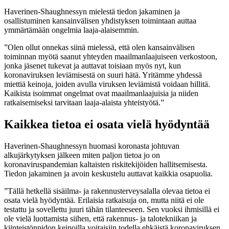
Haverinen-Shaughnessyn mielestä tiedon jakaminen ja
osallistuminen kansainvälisen yhdistyksen toimintaan auttaa
ymmärtämään ongelmia laaja-alaisemmin.
”Olen ollut onnekas siinä mielessä, että olen kansainvälisen
toiminnan myötä saanut yhteyden maailmanlaajuiseen verkostoon,
jonka jäsenet tukevat ja auttavat toisiaan myös nyt, kun
koronaviruksen leviämisestä on suuri hätä. Yritämme yhdessä
miettiä keinoja, joiden avulla viruksen leviämistä voidaan hillitä.
Kaikista isoimmat ongelmat ovat maailmanlaajuisia ja niiden
ratkaisemiseksi tarvitaan laaja-alaista yhteistyötä.”
Kaikkea tietoa ei osata vielä hyödyntää
Haverinen-Shaughnessyn huomasi koronasta johtuvan
alkujärkytyksen jälkeen miten paljon tietoa jo on
koronaviruspandemian kaltaisten riskitekijöiden hallitsemisesta.
Tiedon jakaminen ja avoin keskustelu auttavat kaikkia osapuolia.
”Tällä hetkellä sisäilma- ja rakennusterveysalalla olevaa tietoa ei
osata vielä hyödyntää. Erilaisia ratkaisuja on, mutta niitä ei ole
testattu ja sovellettu juuri tähän tilanteeseen. Sen vuoksi ihmisillä ei
ole vielä luottamista siihen, että rakennus- ja talotekniikan ja
kiinteistönpidon keinoilla voitaisiin todella ehkäistä koronaviruksen