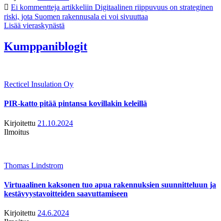
Ei kommentteja
artikkeliin Digitaalinen riippuvuus on strateginen
riski, jota Suomen rakennusala ei voi sivuuttaa
Lisää vieraskynästä
Kumppaniblogit
Recticel Insulation Oy
PIR-katto pitää pintansa kovillakin keleillä
Kirjoitettu
21.10.2024
Ilmoitus
Thomas Lindstrom
Virtuaalinen kaksonen tuo apua rakennuksien suunnitteluun ja
kestävyystavoitteiden saavuttamiseen
Kirjoitettu
24.6.2024