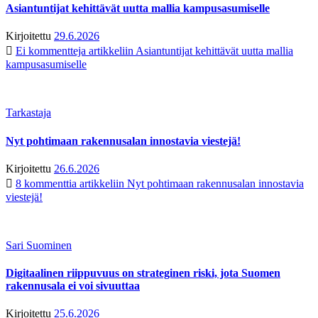
Asiantuntijat kehittävät uutta mallia kampusasumiselle
Kirjoitettu
29.6.2026
Ei kommentteja
artikkeliin Asiantuntijat kehittävät uutta mallia
kampusasumiselle
Tarkastaja
Nyt pohtimaan rakennusalan innostavia viestejä!
Kirjoitettu
26.6.2026
8 kommenttia
artikkeliin Nyt pohtimaan rakennusalan innostavia
viestejä!
Sari Suominen
Digitaalinen riippuvuus on strateginen riski, jota Suomen
rakennusala ei voi sivuuttaa
Kirjoitettu
25.6.2026