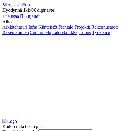
Siirry sisältöön
Hyödynnä 1kk/0€ diginäyte!
Lue lisää
Kirjaudu
Aiheet
Arkkitehtuuri
Infra
Kiinteistöt
Pientalo
Projektit
Rakennustuote
Rakentaminen
Suunnittelu
Talotekniikka
Talous
Työelämä
Kaikki mitä tietää pitää