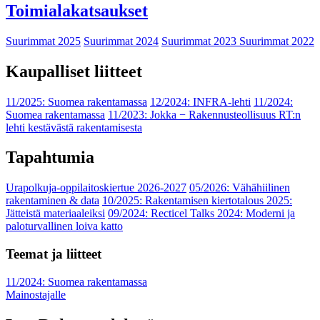
Toimialakatsaukset
Suurimmat 2025
Suurimmat 2024
Suurimmat 2023
Suurimmat 2022
Kaupalliset liitteet
11/2025: Suomea rakentamassa
12/2024: INFRA-lehti
11/2024:
Suomea rakentamassa
11/2023: Jokka − Rakennusteollisuus RT:n
lehti kestävästä rakentamisesta
Tapahtumia
Urapolkuja-oppilaitoskiertue 2026-2027
05/2026: Vähähiilinen
rakentaminen & data
10/2025: Rakentamisen kiertotalous 2025:
Jätteistä materiaaleiksi
09/2024: Recticel Talks 2024: Moderni ja
paloturvallinen loiva katto
Teemat ja liitteet
11/2024: Suomea rakentamassa
Mainostajalle