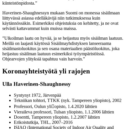
kiinteistönpidosta.”
Haverinen-Shaughnessyn mukaan Suomi on monessa sisäilmaan
liittyvässä asiassa edelläkävijä niin tutkimuksessa kuin
käytännössäkin. Esimerkiksi ohjeistuksia on kehitetty, ja ne ovat
selvästi kattavammat kuin muissa maissa.
”Ulkoilman laatu on hyvää, ja se heijastuu myös sisäilman laatuun.
Meillä on laajasti käytössä Sisäilmayhdistyksen lanseeraama
sisäilmastoluokitus ja sen osana materiaalien päästöluokitus, joka
heijastuu sisäilman laatuun esimerkiksi työympäristöissä.
Ohjearvojen ylityksiä tapahtuu vain harvoin.”
Koronayhteistyötä yli rajojen
Ulla Haverinen-Shaughnessy
Syntynyt 1972, Järvenpää
Tekniikan tohtori, TTKK (nyk. Tampereen yliopisto), 2002
Professori, Oulun yliopisto, 1.4.2020 lähtien
Vieraileva professori, Tulsan yliopisto, 1.1.2006 lähtien
Dosentti, Tampereen yliopisto, 1.2.2007 lähtien
Erikoistutkija, THL, 2007–2016
ISIAQ (International Society of Indoor Air Quality and