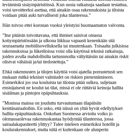
leviämistä sisäympäristöissä. Kun uusia ratkaisuja saadaan testattua,
voisi tavoitteeksi asettaa, että ainakin osaa rakennuksista ja tiloista
voidaan pitää auki turvallisesti joka tilanteessa.”
Hän toivoo ettei koronan vuoksi yleistyisi huomaamaton valvonta.
”Itse pitäisin toivottavana, että ihmiset saisivat omassa
kotiympäristössään ja ulkona liikkua vapaasti kenenkään sitä
seuraamatta mobiilisovelluksella tai muutenkaan. Toisaalta julkisissa
rakennuksissa ja liiketiloissa voisi olla käytössä teknisä ratkaisuja,
joiden avulla mahdollisilta tartunnnoilta vältyttäisiin tai ainakin riskit
olisivat vähäisiä ja/tai tiedostettuja.”
Ehkä rakennusten ja tilojen käyttöä voisi ajatella porrastetusti sen
mukaan mitkä tekniset valmiudet on riskien pienentämiseen.
Esimerkiksi jos osa kouluista tai tiloista pitää sulkea, suljetaan
ensisijaisesti ne koulut tai tilat, missä ei ole riittäviä keinoja hallita
sisäilman ja pintojen epäpuhtauksia.
”Monissa maissa on jouduttu turvautumaan tilapäisiin
kenttäsairaaloihin. En usko, että niissä on yhtä hyvät edellytykset
hallita epäpuhtauksia. Onkohan Suomessa arvioitu voiko jo
olemassaolevaa rakennuskantaa hyödyntää tilanteessa, jossa
sairaalakapasiteetti ylittyy? Tulee mieleen esimerkiksi hotellit ja
koulurakennukset, mutta niitä ei kuitenkaan ole alunperin