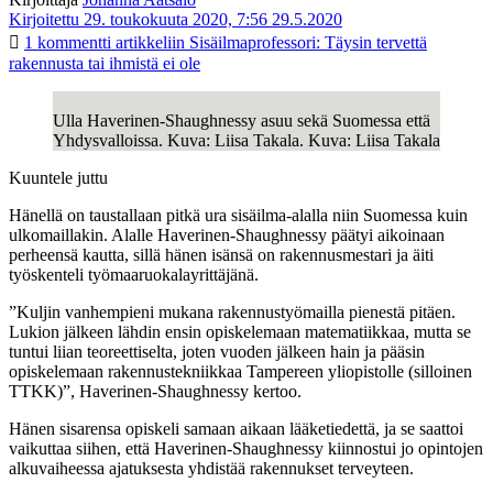
Kirjoitettu 29. toukokuuta 2020, 7:56
29.5.2020
1 kommentti
artikkeliin Sisäilmaprofessori: Täysin tervettä
rakennusta tai ihmistä ei ole
Ulla Haverinen-Shaughnessy asuu sekä Suomessa että
Yhdysvalloissa. Kuva: Liisa Takala. Kuva: Liisa Takala
Kuuntele juttu
Hänellä on taustallaan pitkä ura sisäilma-alalla niin Suomessa kuin
ulkomaillakin. Alalle Haverinen-Shaughnessy päätyi aikoinaan
perheensä kautta, sillä hänen isänsä on rakennusmestari ja äiti
työskenteli työmaaruokalayrittäjänä.
”Kuljin vanhempieni mukana rakennustyömailla pienestä pitäen.
Lukion jälkeen lähdin ensin opiskelemaan matematiikkaa, mutta se
tuntui liian teoreettiselta, joten vuoden jälkeen hain ja pääsin
opiskelemaan rakennustekniikkaa Tampereen yliopistolle (silloinen
TTKK)”, Haverinen-Shaughnessy kertoo.
Hänen sisarensa opiskeli samaan aikaan lääketiedettä, ja se saattoi
vaikuttaa siihen, että Haverinen-Shaughnessy kiinnostui jo opintojen
alkuvaiheessa ajatuksesta yhdistää rakennukset terveyteen.