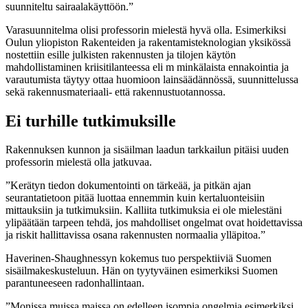
suunniteltu sairaalakäyttöön.”
Varasuunnitelma olisi professorin mielestä hyvä olla. Esimerkiksi
Oulun yliopiston Rakenteiden ja rakentamisteknologian yksikössä
nostettiin esille julkisten rakennusten ja tilojen käytön
mahdollistaminen kriisitilanteessa eli m minkälaista ennakointia ja
varautumista täytyy ottaa huomioon lainsäädännössä, suunnittelussa
sekä rakennusmateriaali- että rakennustuotannossa.
Ei turhille tutkimuksille
Rakennuksen kunnon ja sisäilman laadun tarkkailun pitäisi uuden
professorin mielestä olla jatkuvaa.
”Kerätyn tiedon dokumentointi on tärkeää, ja pitkän ajan
seurantatietoon pitää luottaa ennemmin kuin kertaluonteisiin
mittauksiin ja tutkimuksiin. Kalliita tutkimuksia ei ole mielestäni
ylipäätään tarpeen tehdä, jos mahdolliset ongelmat ovat hoidettavissa
ja riskit hallittavissa osana rakennusten normaalia ylläpitoa.”
Haverinen-Shaughnessyn kokemus tuo perspektiiviä Suomen
sisäilmakeskusteluun. Hän on tyytyväinen esimerkiksi Suomen
parantuneeseen radonhallintaan.
”Monissa muissa maissa on edelleen isompia ongelmia esimerkiksi