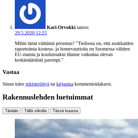
Kari-Orvokki
sanoo:
29.5.2020 12:25
Mihin tämä väittämä perustuu? ”Tiedossa on, että asukkaiden
raportoimia kosteus- ja homevaurioita on Suomessa vähiten
EU-maista ja kouluissakin tilanne vaikuttaa olevan
keskimääräistä parempi.”
Vastaa
Sinun tulee
rekisteröityä
tai
kirjautua
kommentoidaksesi.
Rakennuslehden luetuimmat
Tänään
Tällä viikolla
Tässä kuussa