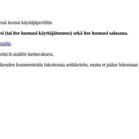
ssä luonut käyttäjäprofiilin
i (tai itse luomasi käyttäjätunnus) sekä itse luomasi salasana.
täällä
.
hti.fi-sisällöt luettavaksesi.
at oikeuden kommentoida lukottomia artikkeleita, mutta et pääse lukemaan l