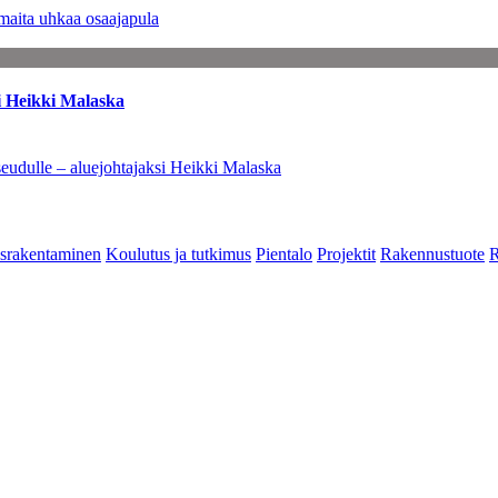
maita uhkaa osaajapula
i Heikki Malaska
eudulle – aluejohtajaksi Heikki Malaska
srakentaminen
Koulutus ja tutkimus
Pientalo
Projektit
Rakennustuote
R