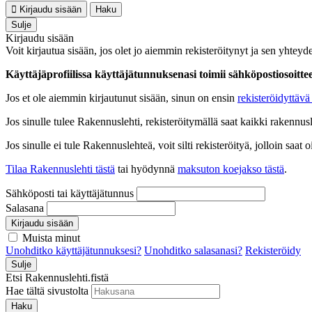
Kirjaudu sisään
Haku
Sulje
Kirjaudu sisään
Voit kirjautua sisään, jos olet jo aiemmin rekisteröitynyt ja sen yhteyde
Käyttäjäprofiilissa käyttäjätunnuksenasi toimii sähköpostiosoittees
Jos et ole aiemmin kirjautunut sisään, sinun on ensin
rekisteröidyttävä 
Jos sinulle tulee Rakennuslehti, rekisteröitymällä saat kaikki rakennusle
Jos sinulle ei tule Rakennuslehteä, voit silti rekisteröityä, jolloin sa
Tilaa Rakennuslehti tästä
tai hyödynnä
maksuton koejakso tästä
.
Sähköposti tai käyttäjätunnus
Salasana
Kirjaudu sisään
Muista minut
Unohditko käyttäjätunnuksesi?
Unohditko salasanasi?
Rekisteröidy
Sulje
Etsi Rakennuslehti.fistä
Hae tältä sivustolta
Haku