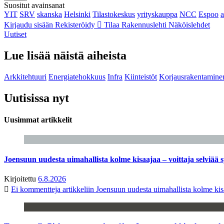
Suositut avainsanat
YIT
SRV
skanska
Helsinki
Tilastokeskus
yrityskauppa
NCC
Espoo
Kirjaudu sisään
Rekisteröidy
Tilaa Rakennuslehti
Näköislehdet
Uutiset
Lue lisää näistä aiheista
Arkkitehtuuri
Energiatehokkuus
Infra
Kiinteistöt
Korjausrakentamine
Uutisissa nyt
Uusimmat artikkelit
Joensuun uudesta uimahallista kolme kisaajaa – voittaja selviää s
Kirjoitettu
6.8.2026
Ei kommentteja
artikkeliin Joensuun uudesta uimahallista kolme kisa