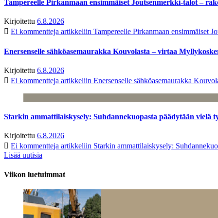
Tampereelle Pirkanmaan ensimmäiset Joutsenmerkki-talot – ra
Kirjoitettu
6.8.2026
Ei kommentteja
artikkeliin Tampereelle Pirkanmaan ensimmäiset Jo
Enersenselle sähköasemaurakka Kouvolasta – virtaa Myllykoske
Kirjoitettu
6.8.2026
Ei kommentteja
artikkeliin Enersenselle sähköasemaurakka Kouvola
Starkin ammattilaiskysely: Suhdannekuopasta päädytään vielä 
Kirjoitettu
6.8.2026
Ei kommentteja
artikkeliin Starkin ammattilaiskysely: Suhdanneku
Lisää uutisia
Viikon luetuimmat