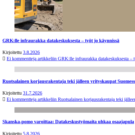
GRK:lle infraurakka datakeskuksesta – työt jo käynnissä
Kirjoitettu
3.8.2026
Ei kommentteja
artikkeliin GRK:lle infraurakka datakeskuksesta – t
Ruotsalainen korjausrakentaja teki jälleen yrityskaupat Suome
Kirjoitettu
31.7.2026
Ei kommentteja
artikkeliin Ruotsalainen korjausrakentaja teki jäl
Skanska-pomo varoittaa: Datakeskustyömaita uhkaa osaajapula
Kirjoitettu
5.8.2026