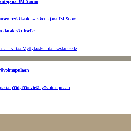
kentajana JM Suomi
utsenmerkki-talot – rakentajana JM Suomi
n datakeskukselle
sta – virtaa Myllykosken datakeskukselle
työvoimapulaan
opasta päädytään vielä työvoimapulaan