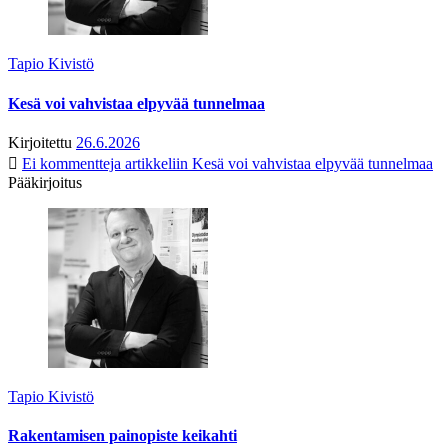
Tapio Kivistö
Kesä voi vahvistaa elpyvää tunnelmaa
Kirjoitettu
26.6.2026
Ei kommentteja
artikkeliin Kesä voi vahvistaa elpyvää tunnelmaa
Pääkirjoitus
Tapio Kivistö
Rakentamisen painopiste keikahti