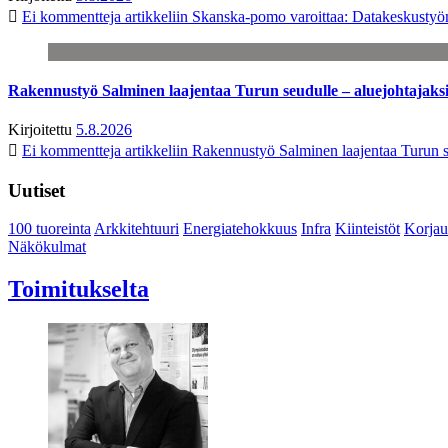
Ei kommentteja
artikkeliin Skanska-pomo varoittaa: Datakeskustyö
Rakennustyö Salminen laajentaa Turun seudulle – aluejohtajaks
Kirjoitettu
5.8.2026
Ei kommentteja
artikkeliin Rakennustyö Salminen laajentaa Turun s
Uutiset
100 tuoreinta
Arkkitehtuuri
Energiatehokkuus
Infra
Kiinteistöt
Korjau
Näkökulmat
Toimitukselta