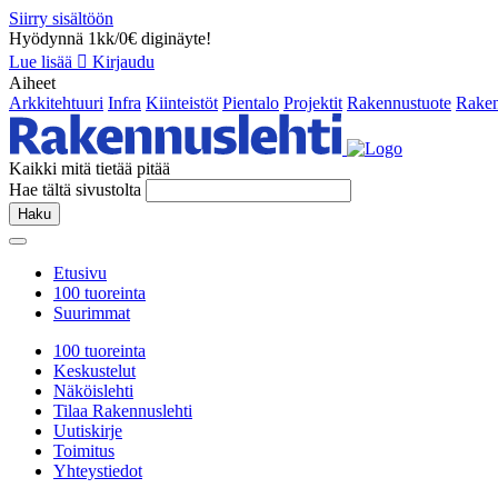
Siirry sisältöön
Hyödynnä 1kk/0€ diginäyte!
Lue lisää
Kirjaudu
Aiheet
Arkkitehtuuri
Infra
Kiinteistöt
Pientalo
Projektit
Rakennustuote
Raken
Kaikki mitä tietää pitää
Hae tältä sivustolta
Haku
Etusivu
100 tuoreinta
Suurimmat
100 tuoreinta
Keskustelut
Näköislehti
Tilaa Rakennuslehti
Uutiskirje
Toimitus
Yhteystiedot