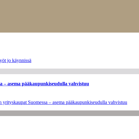
yöt jo käynnissä
ssa – asema pääkaupunkiseudulla vahvistuu
leen yrityskaupat Suomessa – asema pääkaupunkiseudulla vahvistuu