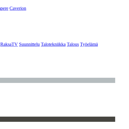
pere
Caverion
RaksaTV
Suunnittelu
Talotekniikka
Talous
Työelämä