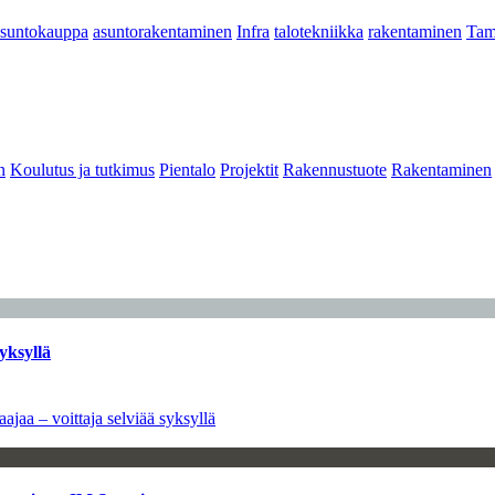
asuntokauppa
asuntorakentaminen
Infra
talotekniikka
rakentaminen
Tam
n
Koulutus ja tutkimus
Pientalo
Projektit
Rakennustuote
Rakentaminen
yksyllä
ajaa – voittaja selviää syksyllä