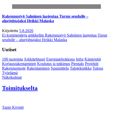
Rakennustyö Salminen laajentaa Turun seudulle –
aluejohtajaksi Heikki Malaska
Kirjoitettu
5.8.2026
Ei kommentteja
artikkeliin Rakennustyö Salminen laajentaa Turun
seudulle – aluejohtajaksi Heikki Malaska
Uutiset
100 tuoreinta
Arkkitehtuuri
Energiatehokkuus
Infra
Kiinteistöt
Korjausrakentaminen
Koulutus ja tutkimus
Pientalo
Projektit
Rakennustuote
Rakentaminen
Suunnittelu
Talotekniikka
Talous
Työelämä
Näkökulmat
Toimitukselta
Tapio Kivistö