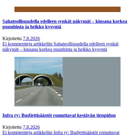
Sahateollisuudella edelleen synkät näkymät – kiusana korkea
puunhinta ja heikko kysyntä
Kirjoitettu
7.8.2026
Ei kommentteja
artikkeliin Sahateollisuudella edelleen synkät
näkymät – kiusana korkea puunhinta ja heikko kysyntä
Infra ry: Budjettisäästöt romuttavat kestävän tienpidon
Kirjoitettu
7.8.2026
Ei kommentteja
artikkeliin Infra ry: Budjettisäästöt romuttavat