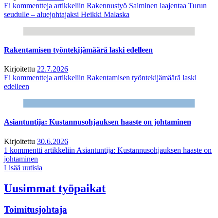
Ei kommentteja
artikkeliin Rakennustyö Salminen laajentaa Turun
seudulle – aluejohtajaksi Heikki Malaska
Rakentamisen työntekijämäärä laski edelleen
Kirjoitettu
22.7.2026
Ei kommentteja
artikkeliin Rakentamisen työntekijämäärä laski
edelleen
Asiantuntija: Kustannusohjauksen haaste on johtaminen
Kirjoitettu
30.6.2026
1 kommentti
artikkeliin Asiantuntija: Kustannusohjauksen haaste on
johtaminen
Lisää uutisia
Uusimmat työpaikat
Toimitusjohtaja