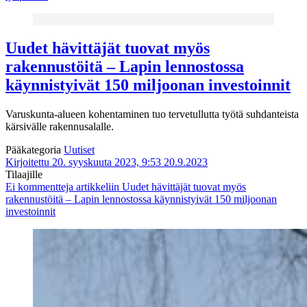
Uudet hävittäjät tuovat myös
rakennustöitä – Lapin lennostossa
käynnistyivät 150 miljoonan investoinnit
Varuskunta-alueen kohentaminen tuo tervetullutta työtä suhdanteista
kärsivälle rakennusalalle.
Pääkategoria
Uutiset
Kirjoitettu 20. syyskuuta 2023, 9:53
20.9.2023
Tilaajille
Ei kommentteja
artikkeliin Uudet hävittäjät tuovat myös
rakennustöitä – Lapin lennostossa käynnistyivät 150 miljoonan
investoinnit