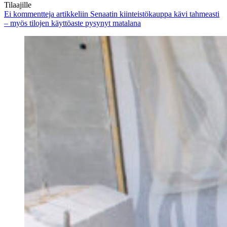
Tilaajille
Ei kommentteja
artikkeliin Senaatin kiinteistökauppa kävi tahmeasti
– myös tilojen käyttöaste pysynyt matalana