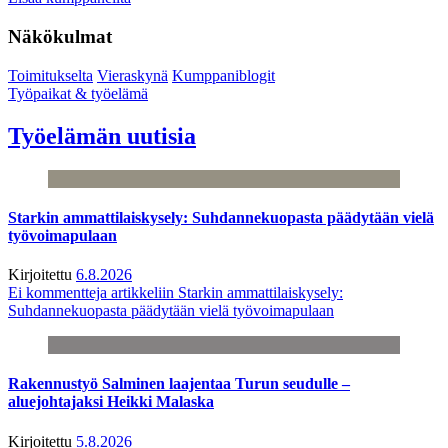
Näkökulmat
Toimitukselta
Vieraskynä
Kumppaniblogit
Työpaikat & työelämä
Työelämän uutisia
Starkin ammattilaiskysely: Suhdannekuopasta päädytään vielä
työvoimapulaan
Kirjoitettu
6.8.2026
Ei kommentteja
artikkeliin Starkin ammattilaiskysely:
Suhdannekuopasta päädytään vielä työvoimapulaan
Rakennustyö Salminen laajentaa Turun seudulle –
aluejohtajaksi Heikki Malaska
Kirjoitettu
5.8.2026