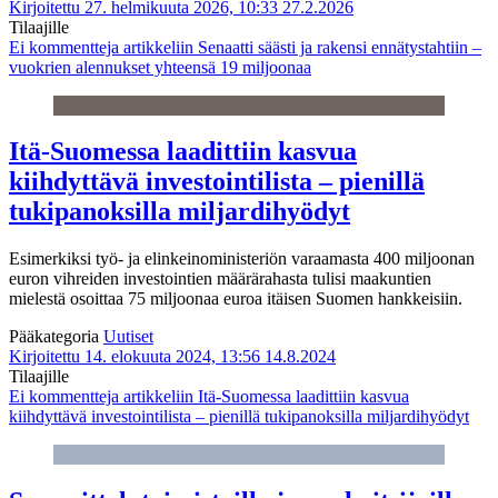
Kirjoitettu 27. helmikuuta 2026, 10:33
27.2.2026
Tilaajille
Ei kommentteja
artikkeliin Senaatti säästi ja rakensi ennätystahtiin –
vuokrien alennukset yhteensä 19 miljoonaa
Itä-Suomessa laadittiin kasvua
kiihdyttävä investointilista – pienillä
tukipanoksilla miljardihyödyt
Esimerkiksi työ- ja elinkeinoministeriön varaamasta 400 miljoonan
euron vihreiden investointien määrärahasta tulisi maakuntien
mielestä osoittaa 75 miljoonaa euroa itäisen Suomen hankkeisiin.
Pääkategoria
Uutiset
Kirjoitettu 14. elokuuta 2024, 13:56
14.8.2024
Tilaajille
Ei kommentteja
artikkeliin Itä-Suomessa laadittiin kasvua
kiihdyttävä investointilista – pienillä tukipanoksilla miljardihyödyt