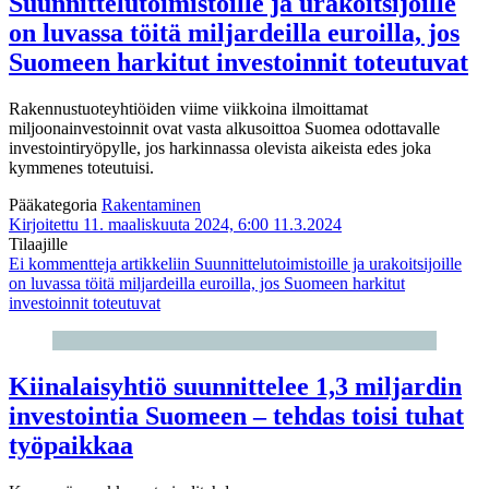
Suunnittelutoimistoille ja urakoitsijoille
on luvassa töitä miljardeilla euroilla, jos
Suomeen harkitut investoinnit toteutuvat
Rakennustuoteyhtiöiden viime viikkoina ilmoittamat
miljoonainvestoinnit ovat vasta alkusoittoa Suomea odottavalle
investointiryöpylle, jos harkinnassa olevista aikeista edes joka
kymmenes toteutuisi.
Pääkategoria
Rakentaminen
Kirjoitettu 11. maaliskuuta 2024, 6:00
11.3.2024
Tilaajille
Ei kommentteja
artikkeliin Suunnittelutoimistoille ja urakoitsijoille
on luvassa töitä miljardeilla euroilla, jos Suomeen harkitut
investoinnit toteutuvat
Kiinalaisyhtiö suunnittelee 1,3 miljardin
investointia Suomeen – tehdas toisi tuhat
työpaikkaa