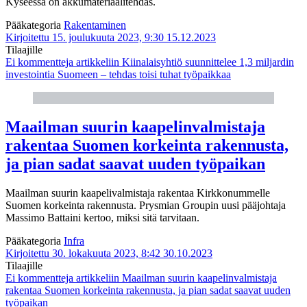
Kyseessä on akkumateriaalitehdas.
Pääkategoria
Rakentaminen
Kirjoitettu 15. joulukuuta 2023, 9:30
15.12.2023
Tilaajille
Ei kommentteja
artikkeliin Kiinalaisyhtiö suunnittelee 1,3 miljardin
investointia Suomeen – tehdas toisi tuhat työpaikkaa
Maailman suurin kaapelin­valmistaja
rakentaa Suomen korkeinta rakennusta,
ja pian sadat saavat uuden työ­paikan
Maailman suurin kaapelivalmistaja rakentaa Kirkkonummelle
Suomen korkeinta rakennusta. Prysmian Groupin uusi pääjohtaja
Massimo Battaini kertoo, miksi sitä tarvitaan.
Pääkategoria
Infra
Kirjoitettu 30. lokakuuta 2023, 8:42
30.10.2023
Tilaajille
Ei kommentteja
artikkeliin Maailman suurin kaapelin­valmistaja
rakentaa Suomen korkeinta rakennusta, ja pian sadat saavat uuden
työ­paikan