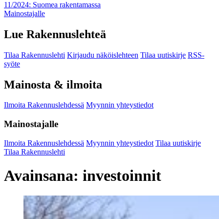
11/2024: Suomea rakentamassa
Mainostajalle
Lue Rakennuslehteä
Tilaa Rakennuslehti
Kirjaudu näköislehteen
Tilaa uutiskirje
RSS-
syöte
Mainosta & ilmoita
Ilmoita Rakennuslehdessä
Myynnin yhteystiedot
Mainostajalle
Ilmoita Rakennuslehdessä
Myynnin yhteystiedot
Tilaa uutiskirje
Tilaa Rakennuslehti
Avainsana:
investoinnit