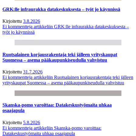
GRK:lle infraurakka datakeskuksesta – työt jo käynnissä
Kirjoitettu
3.8.2026
Ei kommentteja
artikkeliin GRK:lle infraurakka datakeskuksesta –
työt jo käynnissä
Ruotsalainen korjausrakentaja teki jälleen yrityskaupat
Suomessa – asema pääkaupunkiseudulla vahvistuu
Kirjoitettu
31.7.2026
Ei kommentteja
artikkeliin Ruotsalainen korjausrakentaja teki jälleen
yrityskaupat Suomessa – asema pääkaupunkiseudulla vahvistuu
Skanska-pomo varoittaa: Datakeskustyömaita uhkaa
osaajapula
Kirjoitettu
5.8.2026
Ei kommentteja
artikkeliin Skanska-pomo varoittaa:
Datakeskustyömaita uhkaa osaajapula