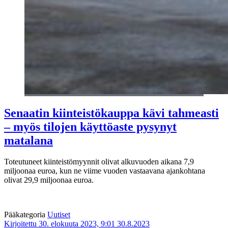
Senaatin kiinteistökauppa kävi tahmeasti
– myös tilojen käyttöaste pysynyt
matalana
Toteutuneet kiinteistömyynnit olivat alkuvuoden aikana 7,9
miljoonaa euroa, kun ne viime vuoden vastaavana ajankohtana
olivat 29,9 miljoonaa euroa.
Pääkategoria
Uutiset
Kirjoitettu 30. elokuuta 2023, 9:01
30.8.2023