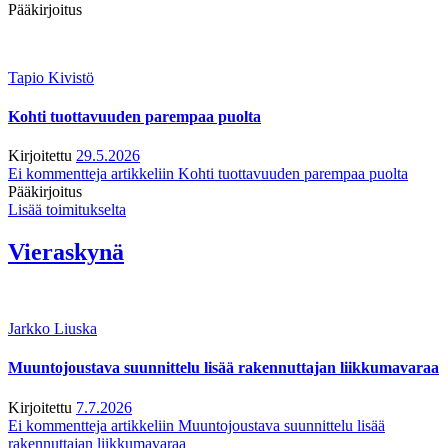
Pääkirjoitus
Tapio Kivistö
Kohti tuottavuuden parempaa puolta
Kirjoitettu
29.5.2026
Ei kommentteja
artikkeliin Kohti tuottavuuden parempaa puolta
Pääkirjoitus
Lisää toimitukselta
Vieraskynä
Jarkko Liuska
Muuntojoustava suunnittelu lisää rakennuttajan liikkumavaraa
Kirjoitettu
7.7.2026
Ei kommentteja
artikkeliin Muuntojoustava suunnittelu lisää
rakennuttajan liikkumavaraa