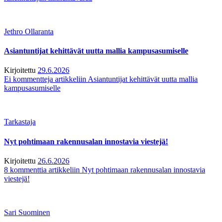
Jethro Ollaranta
Asiantuntijat kehittävät uutta mallia kampusasumiselle
Kirjoitettu
29.6.2026
Ei kommentteja
artikkeliin Asiantuntijat kehittävät uutta mallia
kampusasumiselle
Tarkastaja
Nyt pohtimaan rakennusalan innostavia viestejä!
Kirjoitettu
26.6.2026
8 kommenttia
artikkeliin Nyt pohtimaan rakennusalan innostavia
viestejä!
Sari Suominen