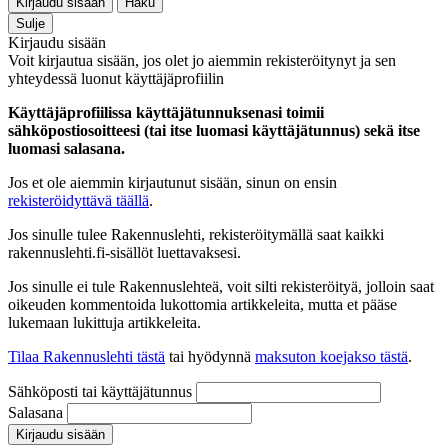
Kirjaudu sisään
Haku
Sulje
Kirjaudu sisään
Voit kirjautua sisään, jos olet jo aiemmin rekisteröitynyt ja sen
yhteydessä luonut käyttäjäprofiilin
Käyttäjäprofiilissa käyttäjätunnuksenasi toimii
sähköpostiosoitteesi (tai itse luomasi käyttäjätunnus) sekä itse
luomasi salasana.
Jos et ole aiemmin kirjautunut sisään, sinun on ensin
rekisteröidyttävä täällä
.
Jos sinulle tulee Rakennuslehti, rekisteröitymällä saat kaikki
rakennuslehti.fi-sisällöt luettavaksesi.
Jos sinulle ei tule Rakennuslehteä, voit silti rekisteröityä, jolloin saat
oikeuden kommentoida lukottomia artikkeleita, mutta et pääse
lukemaan lukittuja artikkeleita.
Tilaa Rakennuslehti tästä
tai hyödynnä
maksuton koejakso tästä
.
Sähköposti tai käyttäjätunnus
Salasana
Kirjaudu sisään