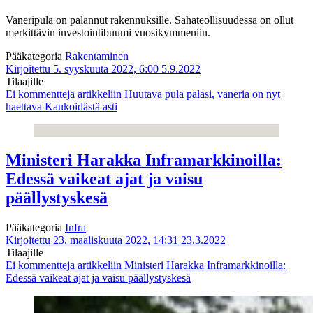
Vaneripula on palannut rakennuksille. Sahateollisuudessa on ollut
merkittävin investointibuumi vuosikymmeniin.
Pääkategoria
Rakentaminen
Kirjoitettu 5. syyskuuta 2022, 6:00
5.9.2022
Tilaajille
Ei kommentteja
artikkeliin Huutava pula palasi, vaneria on nyt
haettava Kaukoidästä asti
Ministeri Harakka Inframarkkinoilla:
Edessä vaikeat ajat ja vaisu
päällystyskesä
Pääkategoria
Infra
Kirjoitettu 23. maaliskuuta 2022, 14:31
23.3.2022
Tilaajille
Ei kommentteja
artikkeliin Ministeri Harakka Inframarkkinoilla:
Edessä vaikeat ajat ja vaisu päällystyskesä