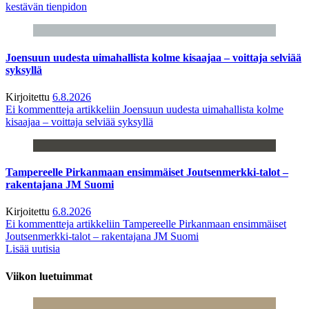
kestävän tienpidon
Joensuun uudesta uimahallista kolme kisaajaa – voittaja selviää
syksyllä
Kirjoitettu
6.8.2026
Ei kommentteja
artikkeliin Joensuun uudesta uimahallista kolme
kisaajaa – voittaja selviää syksyllä
Tampereelle Pirkanmaan ensimmäiset Joutsenmerkki-talot –
rakentajana JM Suomi
Kirjoitettu
6.8.2026
Ei kommentteja
artikkeliin Tampereelle Pirkanmaan ensimmäiset
Joutsenmerkki-talot – rakentajana JM Suomi
Lisää uutisia
Viikon luetuimmat