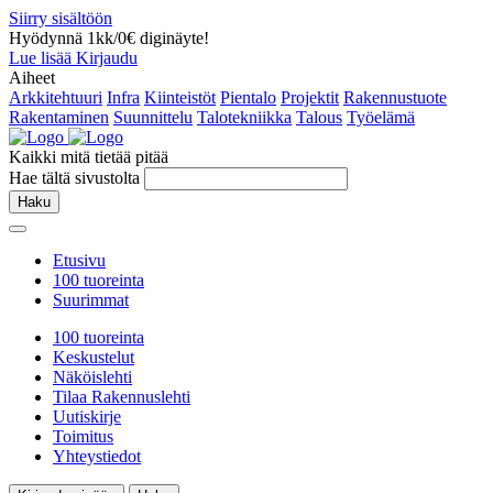
Siirry sisältöön
Hyödynnä 1kk/0€ diginäyte!
Lue lisää
Kirjaudu
Aiheet
Arkkitehtuuri
Infra
Kiinteistöt
Pientalo
Projektit
Rakennustuote
Rakentaminen
Suunnittelu
Talotekniikka
Talous
Työelämä
Kaikki mitä tietää pitää
Hae tältä sivustolta
Haku
Etusivu
100 tuoreinta
Suurimmat
100 tuoreinta
Keskustelut
Näköislehti
Tilaa Rakennuslehti
Uutiskirje
Toimitus
Yhteystiedot