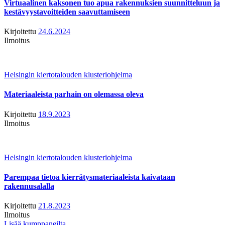
Virtuaalinen kaksonen tuo apua rakennuksien suunnitteluun ja
kestävyystavoitteiden saavuttamiseen
Kirjoitettu
24.6.2024
Ilmoitus
Helsingin kiertotalouden klusteriohjelma
Materiaaleista parhain on olemassa oleva
Kirjoitettu
18.9.2023
Ilmoitus
Helsingin kiertotalouden klusteriohjelma
Parempaa tietoa kierrätysmateriaaleista kaivataan
rakennusalalla
Kirjoitettu
21.8.2023
Ilmoitus
Lisää kumppaneilta