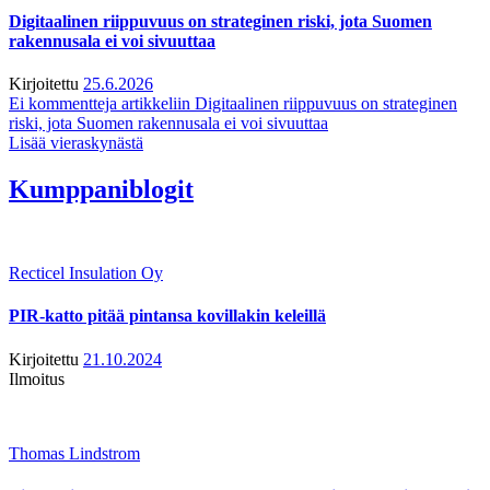
Digitaalinen riippuvuus on strateginen riski, jota Suomen
rakennusala ei voi sivuuttaa
Kirjoitettu
25.6.2026
Ei kommentteja
artikkeliin Digitaalinen riippuvuus on strateginen
riski, jota Suomen rakennusala ei voi sivuuttaa
Lisää vieraskynästä
Kumppaniblogit
Recticel Insulation Oy
PIR-katto pitää pintansa kovillakin keleillä
Kirjoitettu
21.10.2024
Ilmoitus
Thomas Lindstrom