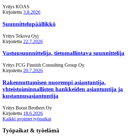
Yritys
KOAS
Kirjoitettu
3.8.2026
Suunnittelupäällikkö
Yritys
Tekova Oyj
Kirjoitettu
22.7.2026
Vastuusuunnittelija, tietomallintava suunnittelija
Yritys
FCG Finnish Consulting Group Oy
Kirjoitettu
20.7.2026
Rakennuttamisen nuorempi asiantuntija,
yhteistoiminnallisten hankkeiden asiantuntija ja
kustannusasiantuntija
Yritys
Boost Brothers Oy
Kirjoitettu
18.6.2026
Kaikki avoimet työpaikat
Työpaikat & työelämä