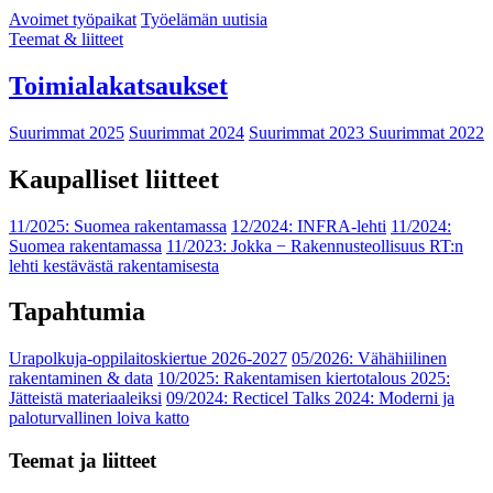
Avoimet työpaikat
Työelämän uutisia
Teemat & liitteet
Toimialakatsaukset
Suurimmat 2025
Suurimmat 2024
Suurimmat 2023
Suurimmat 2022
Kaupalliset liitteet
11/2025: Suomea rakentamassa
12/2024: INFRA-lehti
11/2024:
Suomea rakentamassa
11/2023: Jokka − Rakennusteollisuus RT:n
lehti kestävästä rakentamisesta
Tapahtumia
Urapolkuja-oppilaitoskiertue 2026-2027
05/2026: Vähähiilinen
rakentaminen & data
10/2025: Rakentamisen kiertotalous 2025:
Jätteistä materiaaleiksi
09/2024: Recticel Talks 2024: Moderni ja
paloturvallinen loiva katto
Teemat ja liitteet