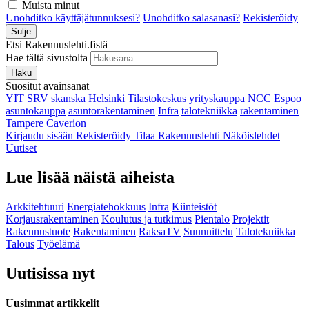
Muista minut
Unohditko käyttäjätunnuksesi?
Unohditko salasanasi?
Rekisteröidy
Sulje
Etsi Rakennuslehti.fistä
Hae tältä sivustolta
Haku
Suositut avainsanat
YIT
SRV
skanska
Helsinki
Tilastokeskus
yrityskauppa
NCC
Espoo
asuntokauppa
asuntorakentaminen
Infra
talotekniikka
rakentaminen
Tampere
Caverion
Kirjaudu sisään
Rekisteröidy
Tilaa Rakennuslehti
Näköislehdet
Uutiset
Lue lisää näistä aiheista
Arkkitehtuuri
Energiatehokkuus
Infra
Kiinteistöt
Korjausrakentaminen
Koulutus ja tutkimus
Pientalo
Projektit
Rakennustuote
Rakentaminen
RaksaTV
Suunnittelu
Talotekniikka
Talous
Työelämä
Uutisissa nyt
Uusimmat artikkelit