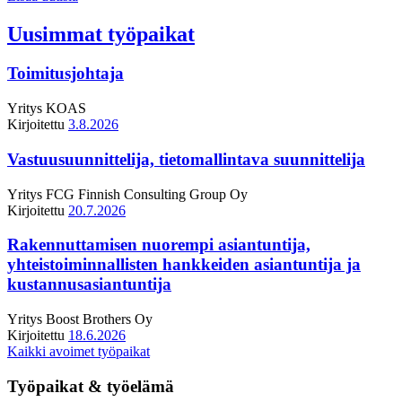
Uusimmat työpaikat
Toimitusjohtaja
Yritys
KOAS
Kirjoitettu
3.8.2026
Vastuusuunnittelija, tietomallintava suunnittelija
Yritys
FCG Finnish Consulting Group Oy
Kirjoitettu
20.7.2026
Rakennuttamisen nuorempi asiantuntija,
yhteistoiminnallisten hankkeiden asiantuntija ja
kustannusasiantuntija
Yritys
Boost Brothers Oy
Kirjoitettu
18.6.2026
Kaikki avoimet työpaikat
Työpaikat & työelämä