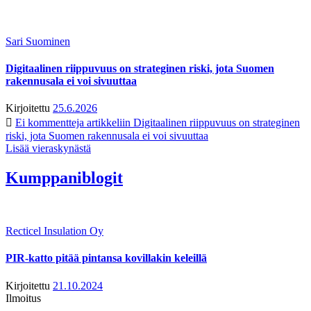
Sari Suominen
Digitaalinen riippuvuus on strateginen riski, jota Suomen
rakennusala ei voi sivuuttaa
Kirjoitettu
25.6.2026
Ei kommentteja
artikkeliin Digitaalinen riippuvuus on strateginen
riski, jota Suomen rakennusala ei voi sivuuttaa
Lisää vieraskynästä
Kumppaniblogit
Recticel Insulation Oy
PIR-katto pitää pintansa kovillakin keleillä
Kirjoitettu
21.10.2024
Ilmoitus