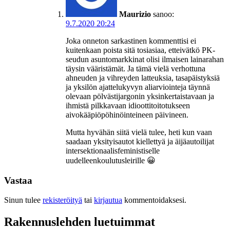
Maurizio
sanoo:
9.7.2020 20:24
Joka onneton sarkastinen kommenttisi ei
kuitenkaan poista sitä tosiasiaa, etteivätkö PK-
seudun asuntomarkkinat olisi ilmaisen lainarahan
täysin vääristämät. Ja tämä vielä verhottuna
ahneuden ja vihreyden latteuksia, tasapäistyksiä
ja yksilön ajattelukyvyn aliarviointeja täynnä
olevaan pölvästijargonin yksinkertaistavaan ja
ihmistä pilkkavaan idioottitoitotukseen
aivokääpiöpöhinöinteineen päivineen.
Mutta hyvähän siitä vielä tulee, heti kun vaan
saadaan yksityisautot kiellettyä ja äijäautoilijat
intersektionaalisfeministiselle
uudelleenkoulutusleirille 😀
Vastaa
Sinun tulee
rekisteröityä
tai
kirjautua
kommentoidaksesi.
Rakennuslehden luetuimmat