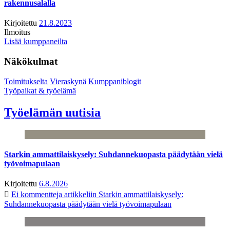
rakennusalalla
Kirjoitettu
21.8.2023
Ilmoitus
Lisää kumppaneilta
Näkökulmat
Toimitukselta
Vieraskynä
Kumppaniblogit
Työpaikat & työelämä
Työelämän uutisia
Starkin ammattilaiskysely: Suhdannekuopasta päädytään vielä
työvoimapulaan
Kirjoitettu
6.8.2026
Ei kommentteja
artikkeliin Starkin ammattilaiskysely:
Suhdannekuopasta päädytään vielä työvoimapulaan