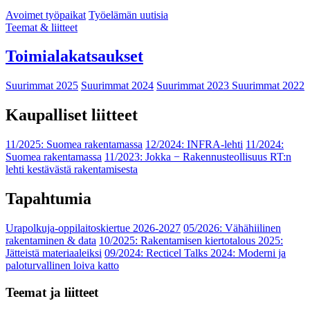
Avoimet työpaikat
Työelämän uutisia
Teemat & liitteet
Toimialakatsaukset
Suurimmat 2025
Suurimmat 2024
Suurimmat 2023
Suurimmat 2022
Kaupalliset liitteet
11/2025: Suomea rakentamassa
12/2024: INFRA-lehti
11/2024:
Suomea rakentamassa
11/2023: Jokka − Rakennusteollisuus RT:n
lehti kestävästä rakentamisesta
Tapahtumia
Urapolkuja-oppilaitoskiertue 2026-2027
05/2026: Vähähiilinen
rakentaminen & data
10/2025: Rakentamisen kiertotalous 2025:
Jätteistä materiaaleiksi
09/2024: Recticel Talks 2024: Moderni ja
paloturvallinen loiva katto
Teemat ja liitteet