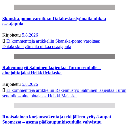
Skanska-pomo varoittaa: Datakeskustyömaita uhkaa
osaajapula
Kirjoitettu
5.8.2026
Ei kommentteja
artikkeliin Skanska-pomo varoittaa:
Datakeskustyömaita uhkaa osaajapula
Rakennustyö Salminen laajentaa Turun seudulle –
aluejohtajaksi Heikki Malaska
Kirjoitettu
5.8.2026
Ei kommentteja
artikkeliin Rakennustyö Salminen laajentaa Turun
seudulle – aluejohtajaksi Heikki Malaska
Ruotsalainen korjausrakentaja teki jälleen yrityskaupat
Suomessa – asema pääkaupunkiseudulla vahvistuu