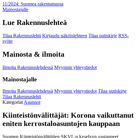
11/2024: Suomea rakentamassa
Mainostajalle
Lue Rakennuslehteä
Tilaa Rakennuslehti
Kirjaudu näköislehteen
Tilaa uutiskirje
RSS-
syöte
Mainosta & ilmoita
Ilmoita Rakennuslehdessä
Myynnin yhteystiedot
Mainostajalle
Ilmoita Rakennuslehdessä
Myynnin yhteystiedot
Tilaa uutiskirje
Tilaa Rakennuslehti
Kategoriat
Asunnot
Kiinteistönvälittäjät: Korona vaikuttanut
eniten kerrostaloasuntojen kauppaan
Suomen Kiinteistönvälittäjien SKVL:n kyselyyn vastanneet