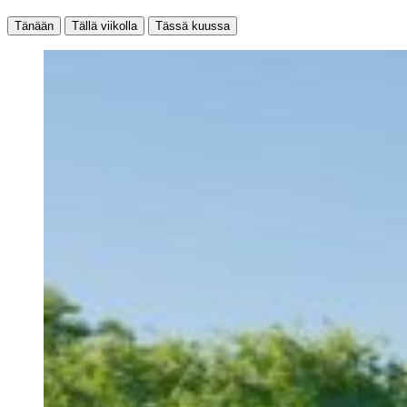
Tänään
Tällä viikolla
Tässä kuussa