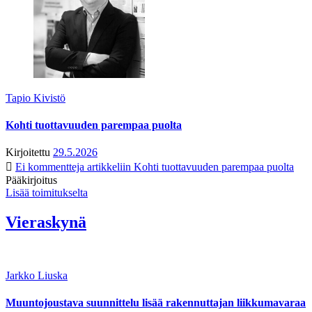
Tapio Kivistö
Kohti tuottavuuden parempaa puolta
Kirjoitettu
29.5.2026
Ei kommentteja
artikkeliin Kohti tuottavuuden parempaa puolta
Pääkirjoitus
Lisää toimitukselta
Vieraskynä
Jarkko Liuska
Muuntojoustava suunnittelu lisää rakennuttajan liikkumavaraa