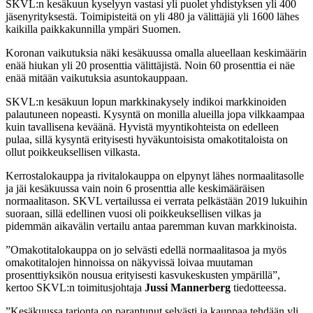
SKVL:n kesäkuun kyselyyn vastasi yli puolet yhdistyksen yli 400
jäsenyrityksestä. Toimipisteitä on yli 480 ja välittäjiä yli 1600 lähes
kaikilla paikkakunnilla ympäri Suomen.
Koronan vaikutuksia näki kesäkuussa omalla alueellaan keskimäärin
enää hiukan yli 20 prosenttia välittäjistä. Noin 60 prosenttia ei näe
enää mitään vaikutuksia asuntokauppaan.
SKVL:n kesäkuun lopun markkinakysely indikoi markkinoiden
palautuneen nopeasti. Kysyntä on monilla alueilla jopa vilkkaampaa
kuin tavallisena keväänä. Hyvistä myyntikohteista on edelleen
pulaa, sillä kysyntä erityisesti hyväkuntoisista omakotitaloista on
ollut poikkeuksellisen vilkasta.
Kerrostalokauppa ja rivitalokauppa on elpynyt lähes normaalitasolle
ja jäi kesäkuussa vain noin 6 prosenttia alle keskimääräisen
normaalitason. SKVL vertailussa ei verrata pelkästään 2019 lukuihin
suoraan, sillä edellinen vuosi oli poikkeuksellisen vilkas ja
pidemmän aikavälin vertailu antaa paremman kuvan markkinoista.
”Omakotitalokauppa on jo selvästi edellä normaalitasoa ja myös
omakotitalojen hinnoissa on näkyvissä loivaa muutaman
prosenttiyksikön nousua erityisesti kasvukeskusten ympärillä”,
kertoo SKVL:n toimitusjohtaja
Jussi Mannerberg
tiedotteessa.
”Kesäkuussa tarjonta on parantunut selvästi ja kauppaa tehdään yli