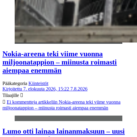
Nokia-areena teki viime vuonna
miljoonatappion – miinusta roimasti
aiempaa enemmän
Pääkategoria
Kiinteistöt
Kirjoitettu 7. elokuuta 2026, 15:22
7.8.2026
Tilaajille
Ei kommentteja
artikkeliin Nokia-areena teki viime vuonna
miljoonatappion – miinusta roimasti aiempaa enemmän
Lumo otti lainaa lainanmaksuun – uusi