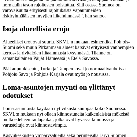
normaalin tason rajoitusten poistuttua. Silti osassa Suomea on
varovaisuutta erityisesti rajoituksista vapautuneiden
riskiryhmäläisten myyjien liikehdinnässä”, hän sanoo.
Isoja alueellisia eroja
Alueelliset erot ovat suuria. SKVL:n mukaan esimerkiksi Pohjois-
Suomi sekä muun Pirkanmaan alueet kärsivät erityisesti vanhempien
kerros- ja rivitalojen hitaammasta kysynnästä. Tilanne on
samankaltainen Päijät-Hämeessä ja Etelä-Savossa.
Pääkaupunkiseutu, Turku ja Tampere ovat jo normaalivauhdissa.
Pohjois-Savo ja Pohjois-Karjala ovat myös jo nousussa.
Loma-asuntojen myynti on ylittänyt
odotukset
Loma-asunnoista käydään nyt vilkasta kauppaa koko Suomessa.
SKVL:n mukaan nyt ollaan kiinnostuneita kaikenlaisista mökeistä
mutta edelleen rantapaikat, jotka ovat hyvässä kunnossa ja
varusteltuja ovat kiinnostavimpia.
Kasvukeskusten ympärysalueilla sekä perinteisillä Järvi-Suomen