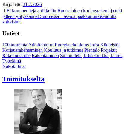
Kirjoitettu
31.7.2026
Ei kommentteja
artikkeliin Ruotsalainen korjausrakentaja teki
jälleen yrityskaupat Suomessa – asema pääkaupunkiseudulla
vahvistuu
Uutiset
100 tuoreinta
Arkkitehtuuri
Energiatehokkuus
Infra
Kiinteistöt
Korjausrakentaminen
Koulutus ja tutkimus
Pientalo
Projektit
Rakennustuote
Rakentaminen
Suunnittelu
Talotekniikka
Talous
Työelämä
Näkökulmat
Toimitukselta