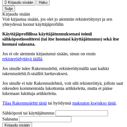
Kirjaudu sisään
Haku
Sulje
Kirjaudu sisään
Voit kirjautua sisään, jos olet jo aiemmin rekisteröitynyt ja sen
yhteydessä luonut käyttäjäprofiilin
Käyttäjäprofiilissa käyttäjätunnuksenasi toimii
sähköpostiosoitteesi (tai itse luomasi käyttäjätunnus) sekä itse
luomasi salasana.
Jos et ole aiemmin kirjautunut sisään, sinun on ensin
rekisteröidyttävä täällä
.
Jos sinulle tulee Rakennuslehti, rekisteröitymällä saat kaikki
rakennuslehti.fi-sisällöt luettavaksesi.
Jos sinulle ei tule Rakennuslehteä, voit silti rekisteröityä, jolloin saat
oikeuden kommentoida lukottomia artikkeleita, mutta et pääse
lukemaan lukittuja artikkeleita.
Tilaa Rakennuslehti tästä
tai hyödynnä
maksuton koejakso tästä
.
Sähköposti tai käyttäjätunnus
Salasana
Kirjaudu sisään