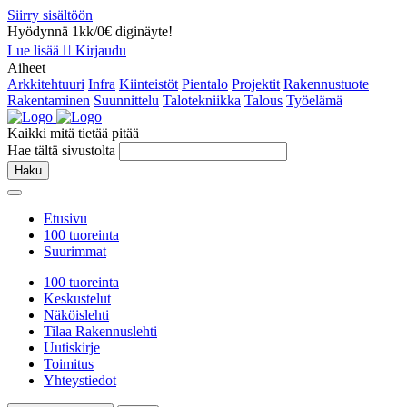
Siirry sisältöön
Hyödynnä 1kk/0€ diginäyte!
Lue lisää
Kirjaudu
Aiheet
Arkkitehtuuri
Infra
Kiinteistöt
Pientalo
Projektit
Rakennustuote
Rakentaminen
Suunnittelu
Talotekniikka
Talous
Työelämä
Kaikki mitä tietää pitää
Hae tältä sivustolta
Haku
Etusivu
100 tuoreinta
Suurimmat
100 tuoreinta
Keskustelut
Näköislehti
Tilaa Rakennuslehti
Uutiskirje
Toimitus
Yhteystiedot