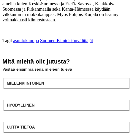
alueilla kuten Keski-Suomessa ja Etelä- Savossa, Kaakkois-
Suomessa ja Pirkanmaalla sekä Kanta-Hämeessä käydään
vilkkaimmin mökkikauppaa. Myös Pohjois-Karjala on lisännyt
voimakkaasti kiinnostustaan.
Tagit
asuntokauppa
Suomen Kiinteistönvälittäjät
Mitä mieltä olit jutusta?
Vastaa ensimmäisenä mieleen tuleva
MIELENKIINTOINEN
HYÖDYLLINEN
UUTTA TIETOA