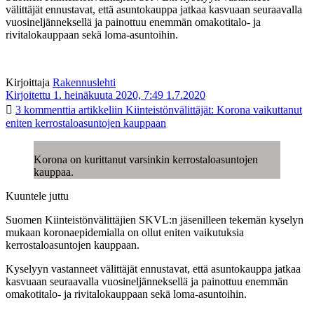
välittäjät ennustavat, että asuntokauppa jatkaa kasvuaan seuraavalla
vuosineljänneksellä ja painottuu enemmän omakotitalo- ja
rivitalokauppaan sekä loma-asuntoihin.
Kirjoittaja
Rakennuslehti
Kirjoitettu 1. heinäkuuta 2020, 7:49
1.7.2020
3 kommenttia
artikkeliin Kiinteistönvälittäjät: Korona vaikuttanut
eniten kerrostaloasuntojen kauppaan
Korona on kurittanut varsinkin kerrostaloasuntojen
kauppaa.
Kuuntele juttu
Suomen Kiinteistönvälittäjien SKVL:n jäsenilleen tekemän kyselyn
mukaan koronaepidemialla on ollut eniten vaikutuksia
kerrostaloasuntojen kauppaan.
Kyselyyn vastanneet välittäjät ennustavat, että asuntokauppa jatkaa
kasvuaan seuraavalla vuosineljänneksellä ja painottuu enemmän
omakotitalo- ja rivitalokauppaan sekä loma-asuntoihin.