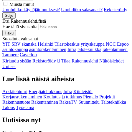
Muista minut
Unohditko käyttäjätunnuksesi?
Unohditko salasanasi?
Rekisteröidy
Sulje
Etsi Rakennuslehti.fistä
Hae tältä sivustolta
Haku
Suositut avainsanat
YIT
SRV
skanska
Helsinki
Tilastokeskus
yrityskauppa
NCC
Espoo
asuntokauppa
asuntorakentaminen
Infra
talotekniikka
rakentaminen
Tampere
Caverion
Kirjaudu sisään
Rekisteröidy
Tilaa Rakennuslehti
Näköislehdet
Uutiset
Lue lisää näistä aiheista
Arkkitehtuuri
Energiatehokkuus
Infra
Kiinteistöt
Korjausrakentaminen
Koulutus ja tutkimus
Pientalo
Projektit
Rakennustuote
Rakentaminen
RaksaTV
Suunnittelu
Talotekniikka
Talous
Työelämä
Uutisissa nyt