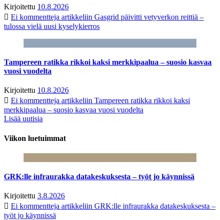
Kirjoitettu
10.8.2026
Ei kommentteja
artikkeliin Gasgrid päivitti vetyverkon reittiä –
tulossa vielä uusi kyselykierros
Tampereen ratikka rikkoi kaksi merkkipaalua – suosio kasvaa
vuosi vuodelta
Kirjoitettu
10.8.2026
Ei kommentteja
artikkeliin Tampereen ratikka rikkoi kaksi
merkkipaalua – suosio kasvaa vuosi vuodelta
Lisää uutisia
Viikon luetuimmat
GRK:lle infraurakka datakeskuksesta – työt jo käynnissä
Kirjoitettu
3.8.2026
Ei kommentteja
artikkeliin GRK:lle infraurakka datakeskuksesta –
työt jo käynnissä