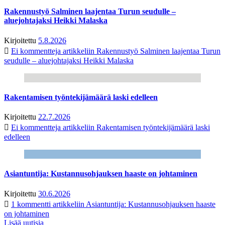
Rakennustyö Salminen laajentaa Turun seudulle –
aluejohtajaksi Heikki Malaska
Kirjoitettu
5.8.2026
Ei kommentteja
artikkeliin Rakennustyö Salminen laajentaa Turun
seudulle – aluejohtajaksi Heikki Malaska
Rakentamisen työntekijämäärä laski edelleen
Kirjoitettu
22.7.2026
Ei kommentteja
artikkeliin Rakentamisen työntekijämäärä laski
edelleen
Asiantuntija: Kustannusohjauksen haaste on johtaminen
Kirjoitettu
30.6.2026
1 kommentti
artikkeliin Asiantuntija: Kustannusohjauksen haaste
on johtaminen
Lisää uutisia