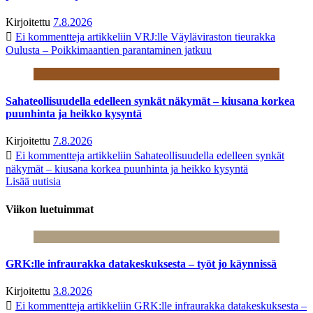
Kirjoitettu
7.8.2026
Ei kommentteja
artikkeliin VRJ:lle Väyläviraston tieurakka
Oulusta – Poikkimaantien parantaminen jatkuu
Sahateollisuudella edelleen synkät näkymät – kiusana korkea
puunhinta ja heikko kysyntä
Kirjoitettu
7.8.2026
Ei kommentteja
artikkeliin Sahateollisuudella edelleen synkät
näkymät – kiusana korkea puunhinta ja heikko kysyntä
Lisää uutisia
Viikon luetuimmat
GRK:lle infraurakka datakeskuksesta – työt jo käynnissä
Kirjoitettu
3.8.2026
Ei kommentteja
artikkeliin GRK:lle infraurakka datakeskuksesta –