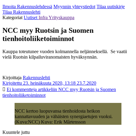
Ilmoita Rakennuslehdessä
Myynnin yhteystiedot
Tilaa uutiskirje
Tilaa Rakennuslehti
Kategoriat
Uutiset
Infra
Yrityskauppa
NCC myy Ruotsin ja Suomen
tienhoitoliiketoiminnot
Kauppa toteutunee vuoden kolmannella neljänneksellä. Se vaatii
vielä Ruotsin kilpailuviranomaisten hyväksynnän.
Kirjoittaja
Rakennuslehti
Kirjoitettu 23. heinäkuuta 2020, 13:18
23.7.2020
Ei kommentteja
artikkeliin NCC myy Ruotsin ja Suomen
tienhoitoliiketoiminnot
NCC kertoo luopuvansa tienhoidosta heikon
kannattavuuden ja vähäisten synergiaetujen vuoksi.
(Kuva:NCC) Kuva: Erik Mårtensson
Kuuntele juttu