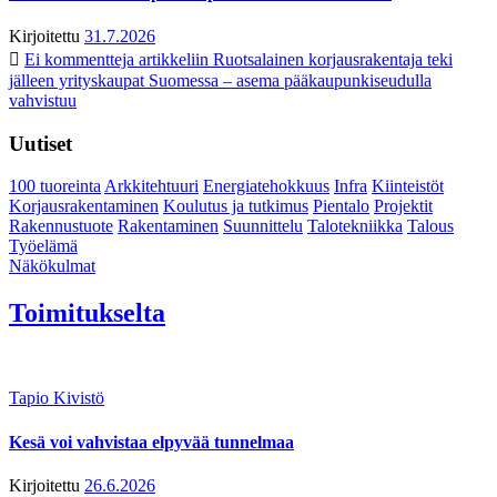
Kirjoitettu
31.7.2026
Ei kommentteja
artikkeliin Ruotsalainen korjausrakentaja teki
jälleen yrityskaupat Suomessa – asema pääkaupunkiseudulla
vahvistuu
Uutiset
100 tuoreinta
Arkkitehtuuri
Energiatehokkuus
Infra
Kiinteistöt
Korjausrakentaminen
Koulutus ja tutkimus
Pientalo
Projektit
Rakennustuote
Rakentaminen
Suunnittelu
Talotekniikka
Talous
Työelämä
Näkökulmat
Toimitukselta
Tapio Kivistö
Kesä voi vahvistaa elpyvää tunnelmaa
Kirjoitettu
26.6.2026