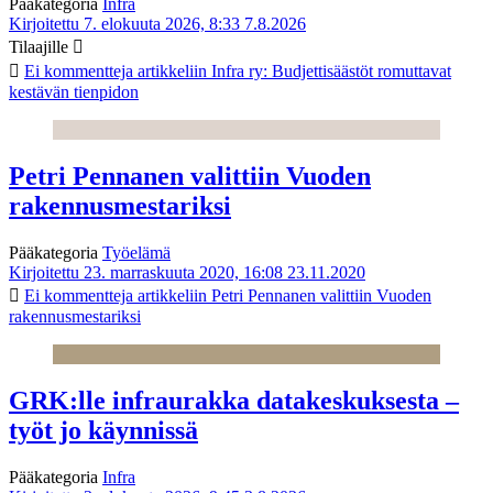
Pääkategoria
Infra
Kirjoitettu 7. elokuuta 2026, 8:33
7.8.2026
Tilaajille
Ei kommentteja
artikkeliin Infra ry: Budjettisäästöt romuttavat
kestävän tienpidon
Petri Pennanen valittiin Vuoden
rakennusmestariksi
Pääkategoria
Työelämä
Kirjoitettu 23. marraskuuta 2020, 16:08
23.11.2020
Ei kommentteja
artikkeliin Petri Pennanen valittiin Vuoden
rakennusmestariksi
GRK:lle infraurakka datakeskuksesta –
työt jo käynnissä
Pääkategoria
Infra