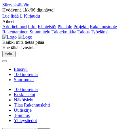
Siirry sisältöön
Hyödynnä 1kk/0€ diginäyte!
Lue lisää
Kirjaudu
Aiheet
Arkkitehtuuri
Infra
Kiinteistöt
Pientalo
Projektit
Rakennustuote
Rakentaminen
Suunnittelu
Talotekniikka
Talous
Työelämä
Kaikki mitä tietää pitää
Hae tältä sivustolta
Haku
Etusivu
100 tuoreinta
Suurimmat
100 tuoreinta
Keskustelut
Näköislehti
Tilaa Rakennuslehti
Uutiskirje
Toimitus
Yhteystiedot