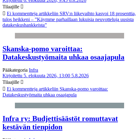
Kirjoitettu 6. elokuuta 2026, 9:45
6.8.2026
Tilaajille
Ei kommentteja
artikkeliin SRV:n liikevaihto kasvoi 18 prosenttia,
tulos heikkeni – ”Käymme parhaillaan lukuisia neuvotteluja uusista
datakeskushankkeista”
Skanska-pomo varoittaa:
Datakeskustyömaita uhkaa osaajapula
Pääkategoria
Infra
Kirjoitettu 5. elokuuta 2026, 13:00
5.8.2026
Tilaajille
Ei kommentteja
artikkeliin Skanska-pomo varoittaa:
Datakeskustyömaita uhkaa osaajapula
Infra ry: Budjettisäästöt romuttavat
kestävän tienpidon