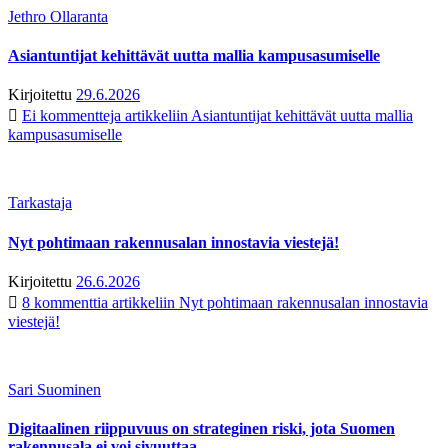
Jethro Ollaranta
Asiantuntijat kehittävät uutta mallia kampusasumiselle
Kirjoitettu
29.6.2026
Ei kommentteja
artikkeliin Asiantuntijat kehittävät uutta mallia
kampusasumiselle
Tarkastaja
Nyt pohtimaan rakennusalan innostavia viestejä!
Kirjoitettu
26.6.2026
8 kommenttia
artikkeliin Nyt pohtimaan rakennusalan innostavia
viestejä!
Sari Suominen
Digitaalinen riippuvuus on strateginen riski, jota Suomen
rakennusala ei voi sivuuttaa