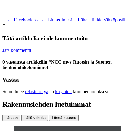
Jaa Facebookissa
Jaa LinkedInissä
Lähetä linkki sähköpostilla
Tätä artikkelia ei ole kommentoitu
Jätä kommentti
0 vastausta artikkeliin “NCC myy Ruotsin ja Suomen
tienhoitoliiketoiminnot”
Vastaa
Sinun tulee
rekisteröityä
tai
kirjautua
kommentoidaksesi.
Rakennuslehden luetuimmat
Tänään
Tällä viikolla
Tässä kuussa