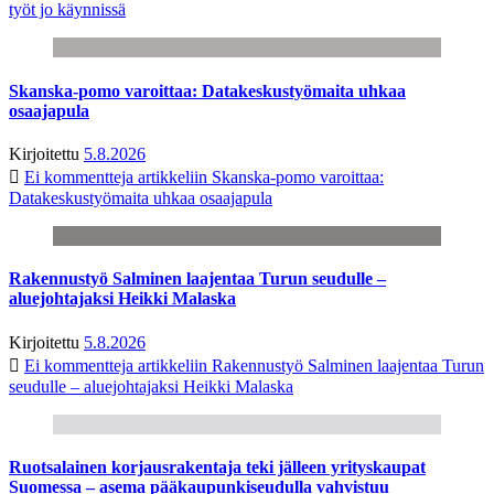
työt jo käynnissä
Skanska-pomo varoittaa: Datakeskustyömaita uhkaa
osaajapula
Kirjoitettu
5.8.2026
Ei kommentteja
artikkeliin Skanska-pomo varoittaa:
Datakeskustyömaita uhkaa osaajapula
Rakennustyö Salminen laajentaa Turun seudulle –
aluejohtajaksi Heikki Malaska
Kirjoitettu
5.8.2026
Ei kommentteja
artikkeliin Rakennustyö Salminen laajentaa Turun
seudulle – aluejohtajaksi Heikki Malaska
Ruotsalainen korjausrakentaja teki jälleen yrityskaupat
Suomessa – asema pääkaupunkiseudulla vahvistuu