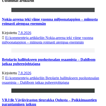
Uusimmat artikkelit
Nokia-areena teki viime vuonna miljoonatappion – miinusta
roimasti aiempaa enemmän
Kirjoitettu
7.8.2026
Ei kommentteja
artikkeliin Nokia-areena teki viime vuonna
miljoonatappion – miinusta roimasti aiempaa enemmän
Betolarin hallitukseen puolustusalan osaamista – Dahlbom
jatkaa puheenjohtajana
Kirjoitettu
7.8.2026
Ei kommentteja
artikkeliin Betolarin hallitukseen puolustusalan
osaamista – Dahlbom jatkaa puheenjohtajana
VRJ:lle Väyläviraston tieurakka Oulusta – Poikkimaantien
parantaminen jatkuu