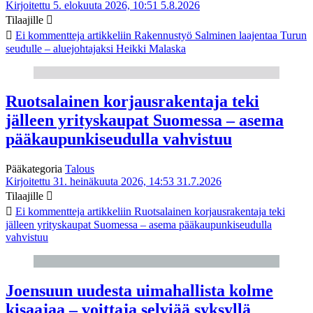
Kirjoitettu 5. elokuuta 2026, 10:51
5.8.2026
Tilaajille
Ei kommentteja
artikkeliin Rakennustyö Salminen laajentaa Turun
seudulle – aluejohtajaksi Heikki Malaska
Ruotsalainen korjausrakentaja teki
jälleen yrityskaupat Suomessa – asema
pääkaupunkiseudulla vahvistuu
Pääkategoria
Talous
Kirjoitettu 31. heinäkuuta 2026, 14:53
31.7.2026
Tilaajille
Ei kommentteja
artikkeliin Ruotsalainen korjausrakentaja teki
jälleen yrityskaupat Suomessa – asema pääkaupunkiseudulla
vahvistuu
Joensuun uudesta uimahallista kolme
kisaajaa – voittaja selviää syksyllä