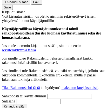
Kirjaudu sisään
Haku
Sulje
Kirjaudu sisään
Voit kirjautua sisään, jos olet jo aiemmin rekisteröitynyt ja sen
yhteydessä luonut käyttäjäprofiilin
Käyttäjäprofiilissa käyttäjätunnuksenasi toimii
sähköpostiosoitteesi (tai itse luomasi käyttäjätunnus) sekä itse
luomasi salasana.
Jos et ole aiemmin kirjautunut sisään, sinun on ensin
rekisteröidyttävä täällä
.
Jos sinulle tulee Rakennuslehti, rekisteröitymällä saat kaikki
rakennuslehti.fi-sisällöt luettavaksesi.
Jos sinulle ei tule Rakennuslehteä, voit silti rekisteröityä, jolloin saat
oikeuden kommentoida lukottomia artikkeleita, mutta et pääse
lukemaan lukittuja artikkeleita.
Tilaa Rakennuslehti tästä
tai hyödynnä
maksuton koejakso tästä
.
Sähköposti tai käyttäjätunnus
Salasana
Kirjaudu sisään