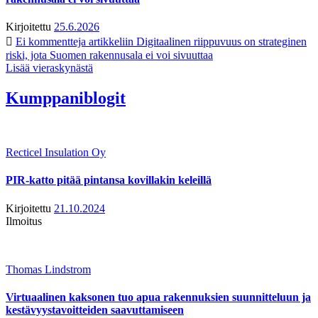
Kirjoitettu
25.6.2026
Ei kommentteja
artikkeliin Digitaalinen riippuvuus on strateginen
riski, jota Suomen rakennusala ei voi sivuuttaa
Lisää vieraskynästä
Kumppaniblogit
Recticel Insulation Oy
PIR-katto pitää pintansa kovillakin keleillä
Kirjoitettu
21.10.2024
Ilmoitus
Thomas Lindstrom
Virtuaalinen kaksonen tuo apua rakennuksien suunnitteluun ja
kestävyystavoitteiden saavuttamiseen