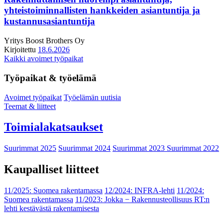
yhteistoiminnallisten hankkeiden asiantuntija ja
kustannusasiantuntija
Yritys
Boost Brothers Oy
Kirjoitettu
18.6.2026
Kaikki avoimet työpaikat
Työpaikat & työelämä
Avoimet työpaikat
Työelämän uutisia
Teemat & liitteet
Toimialakatsaukset
Suurimmat 2025
Suurimmat 2024
Suurimmat 2023
Suurimmat 2022
Kaupalliset liitteet
11/2025: Suomea rakentamassa
12/2024: INFRA-lehti
11/2024:
Suomea rakentamassa
11/2023: Jokka − Rakennusteollisuus RT:n
lehti kestävästä rakentamisesta