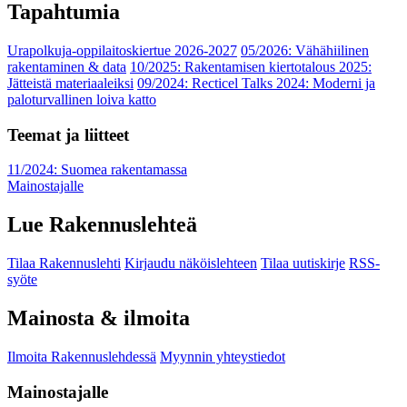
Tapahtumia
Urapolkuja-oppilaitoskiertue 2026-2027
05/2026: Vähähiilinen
rakentaminen & data
10/2025: Rakentamisen kiertotalous 2025:
Jätteistä materiaaleiksi
09/2024: Recticel Talks 2024: Moderni ja
paloturvallinen loiva katto
Teemat ja liitteet
11/2024: Suomea rakentamassa
Mainostajalle
Lue Rakennuslehteä
Tilaa Rakennuslehti
Kirjaudu näköislehteen
Tilaa uutiskirje
RSS-
syöte
Mainosta & ilmoita
Ilmoita Rakennuslehdessä
Myynnin yhteystiedot
Mainostajalle