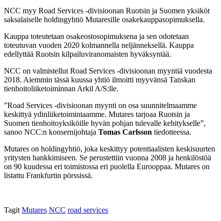
NCC myy Road Services -divisioonan Ruotsin ja Suomen yksiköt
saksalaiselle holdingyhtiö Mutaresille osakekauppasopimuksella.
Kauppa toteutetaan osakeostosopimuksena ja sen odotetaan
toteutuvan vuoden 2020 kolmannella neljänneksellä. Kauppa
edellyttää Ruotsin kilpailuviranomaisten hyväksyntää.
NCC on valmistellut Road Services -divisioonan myyntiä vuodesta
2018. Aiemmin tässä kuussa yhtiö ilmoitti myyvänsä Tanskan
tienhoitoliiketoiminnan Arkil A/S:lle.
”Road Services -divisioonan myynti on osa suunnitelmaamme
keskittyä ydinliiketoimintaamme. Mutares tarjoaa Ruotsin ja
Suomen tienhoitoyksiköille hyvän pohjan tulevalle kehitykselle”,
sanoo NCC:n konsernijohtaja
Tomas Carlsson
tiedotteessa.
Mutares on holdingyhtiö, joka keskittyy potentiaalisten keskisuurten
yritysten hankkimiseen. Se perustettiin vuonna 2008 ja henkilöstöä
on 90 kuudessa eri toimistossa eri puolella Eurooppaa. Mutares on
listattu Frankfurtin pörssissä.
Tagit
Mutares
NCC
road services