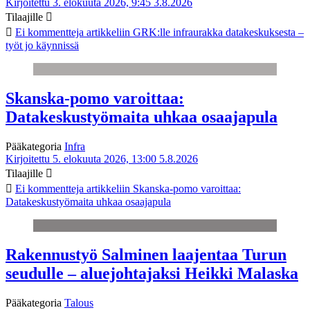
Kirjoitettu 3. elokuuta 2026, 9:45
3.8.2026
Tilaajille
Ei kommentteja
artikkeliin GRK:lle infraurakka datakeskuksesta –
työt jo käynnissä
Skanska-pomo varoittaa:
Datakeskustyömaita uhkaa osaajapula
Pääkategoria
Infra
Kirjoitettu 5. elokuuta 2026, 13:00
5.8.2026
Tilaajille
Ei kommentteja
artikkeliin Skanska-pomo varoittaa:
Datakeskustyömaita uhkaa osaajapula
Rakennustyö Salminen laajentaa Turun
seudulle – aluejohtajaksi Heikki Malaska
Pääkategoria
Talous