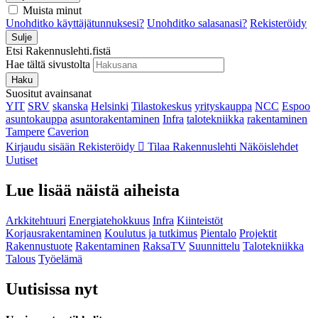
Muista minut
Unohditko käyttäjätunnuksesi?
Unohditko salasanasi?
Rekisteröidy
Sulje
Etsi Rakennuslehti.fistä
Hae tältä sivustolta
Haku
Suositut avainsanat
YIT
SRV
skanska
Helsinki
Tilastokeskus
yrityskauppa
NCC
Espoo
asuntokauppa
asuntorakentaminen
Infra
talotekniikka
rakentaminen
Tampere
Caverion
Kirjaudu sisään
Rekisteröidy
Tilaa Rakennuslehti
Näköislehdet
Uutiset
Lue lisää näistä aiheista
Arkkitehtuuri
Energiatehokkuus
Infra
Kiinteistöt
Korjausrakentaminen
Koulutus ja tutkimus
Pientalo
Projektit
Rakennustuote
Rakentaminen
RaksaTV
Suunnittelu
Talotekniikka
Talous
Työelämä
Uutisissa nyt