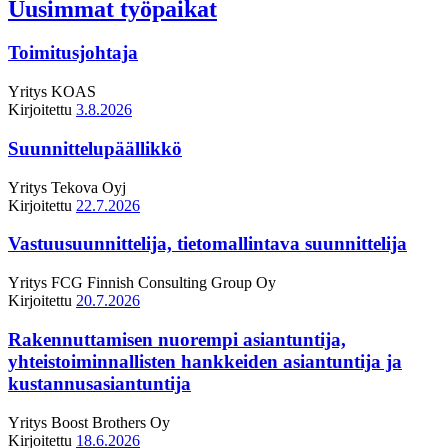
Uusimmat työpaikat
Toimitusjohtaja
Yritys
KOAS
Kirjoitettu
3.8.2026
Suunnittelupäällikkö
Yritys
Tekova Oyj
Kirjoitettu
22.7.2026
Vastuusuunnittelija, tietomallintava suunnittelija
Yritys
FCG Finnish Consulting Group Oy
Kirjoitettu
20.7.2026
Rakennuttamisen nuorempi asiantuntija,
yhteistoiminnallisten hankkeiden asiantuntija ja
kustannusasiantuntija
Yritys
Boost Brothers Oy
Kirjoitettu
18.6.2026