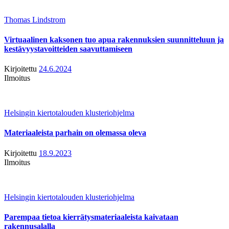
Thomas Lindstrom
Virtuaalinen kaksonen tuo apua rakennuksien suunnitteluun ja
kestävyystavoitteiden saavuttamiseen
Kirjoitettu
24.6.2024
Ilmoitus
Helsingin kiertotalouden klusteriohjelma
Materiaaleista parhain on olemassa oleva
Kirjoitettu
18.9.2023
Ilmoitus
Helsingin kiertotalouden klusteriohjelma
Parempaa tietoa kierrätysmateriaaleista kaivataan
rakennusalalla