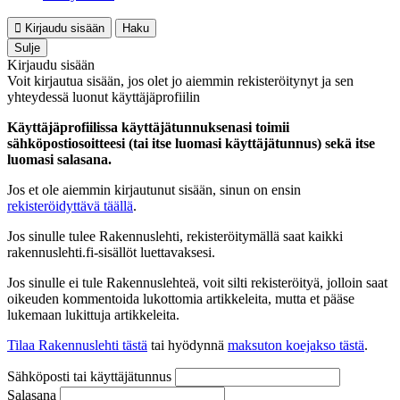
Kirjaudu sisään
Haku
Sulje
Kirjaudu sisään
Voit kirjautua sisään, jos olet jo aiemmin rekisteröitynyt ja sen
yhteydessä luonut käyttäjäprofiilin
Käyttäjäprofiilissa käyttäjätunnuksenasi toimii
sähköpostiosoitteesi (tai itse luomasi käyttäjätunnus) sekä itse
luomasi salasana.
Jos et ole aiemmin kirjautunut sisään, sinun on ensin
rekisteröidyttävä täällä
.
Jos sinulle tulee Rakennuslehti, rekisteröitymällä saat kaikki
rakennuslehti.fi-sisällöt luettavaksesi.
Jos sinulle ei tule Rakennuslehteä, voit silti rekisteröityä, jolloin saat
oikeuden kommentoida lukottomia artikkeleita, mutta et pääse
lukemaan lukittuja artikkeleita.
Tilaa Rakennuslehti tästä
tai hyödynnä
maksuton koejakso tästä
.
Sähköposti tai käyttäjätunnus
Salasana