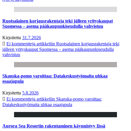
Ruotsalainen korjausrakentaja teki jälleen yrityskaupat
Suomessa – asema pääkaupunkiseudulla vahvistuu
Kirjoitettu
31.7.2026
Ei kommentteja
artikkeliin Ruotsalainen korjausrakentaja teki
jälleen yrityskaupat Suomessa – asema pääkaupunkiseudulla
vahvistuu
Skanska-pomo varoittaa: Datakeskustyömaita uhkaa
osaajapula
Kirjoitettu
5.8.2026
Ei kommentteja
artikkeliin Skanska-pomo varoittaa:
Datakeskustyömaita uhkaa osaajapula
Aurora Sea Resortin rakentaminen käynnistyy Iissä