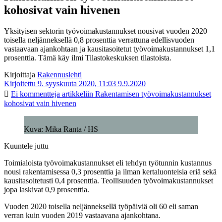
kohosivat vain hivenen
Yksityisen sektorin työvoimakustannukset nousivat vuoden 2020
toisella neljänneksellä 0,8 prosenttia verrattuna edellisvuoden
vastaavaan ajankohtaan ja kausitasoitetut työvoimakustannukset 1,1
prosenttia. Tämä käy ilmi Tilastokeskuksen tilastoista.
Kirjoittaja
Rakennuslehti
Kirjoitettu 9. syyskuuta 2020, 11:03
9.9.2020
Ei kommentteja
artikkeliin Rakentamisen työvoimakustannukset
kohosivat vain hivenen
Kuva: Mika Ranta / HS
Kuuntele juttu
Toimialoista työvoimakustannukset eli tehdyn työtunnin kustannus
nousi rakentamisessa 0,3 prosenttia ja ilman kertaluonteisia eriä sekä
kausitasoitetusti 0,4 prosenttia. Teollisuuden työvoimakustannukset
jopa laskivat 0,9 prosenttia.
Vuoden 2020 toisella neljänneksellä työpäiviä oli 60 eli saman
verran kuin vuoden 2019 vastaavana ajankohtana.