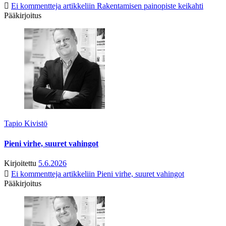
Ei kommentteja
artikkeliin Rakentamisen painopiste keikahti
Pääkirjoitus
Tapio Kivistö
Pieni virhe, suuret vahingot
Kirjoitettu
5.6.2026
Ei kommentteja
artikkeliin Pieni virhe, suuret vahingot
Pääkirjoitus