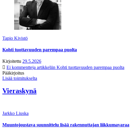
Tapio Kivistö
Kohti tuottavuuden parempaa puolta
Kirjoitettu
29.5.2026
Ei kommentteja
artikkeliin Kohti tuottavuuden parempaa puolta
Pääkirjoitus
Lisää toimitukselta
Vieraskynä
Jarkko Liuska
Muuntojoustava suunnittelu lisää rakennuttajan liikkumavaraa