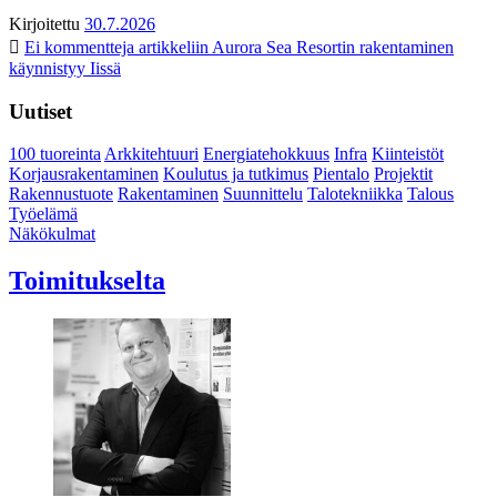
Kirjoitettu
30.7.2026
Ei kommentteja
artikkeliin Aurora Sea Resortin rakentaminen
käynnistyy Iissä
Uutiset
100 tuoreinta
Arkkitehtuuri
Energiatehokkuus
Infra
Kiinteistöt
Korjausrakentaminen
Koulutus ja tutkimus
Pientalo
Projektit
Rakennustuote
Rakentaminen
Suunnittelu
Talotekniikka
Talous
Työelämä
Näkökulmat
Toimitukselta