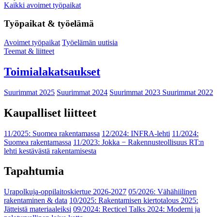
Kaikki avoimet työpaikat
Työpaikat & työelämä
Avoimet työpaikat
Työelämän uutisia
Teemat & liitteet
Toimialakatsaukset
Suurimmat 2025
Suurimmat 2024
Suurimmat 2023
Suurimmat 2022
Kaupalliset liitteet
11/2025: Suomea rakentamassa
12/2024: INFRA-lehti
11/2024:
Suomea rakentamassa
11/2023: Jokka − Rakennusteollisuus RT:n
lehti kestävästä rakentamisesta
Tapahtumia
Urapolkuja-oppilaitoskiertue 2026-2027
05/2026: Vähähiilinen
rakentaminen & data
10/2025: Rakentamisen kiertotalous 2025:
Jätteistä materiaaleiksi
09/2024: Recticel Talks 2024: Moderni ja