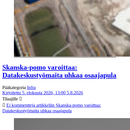
Skanska-pomo varoittaa:
Datakeskustyömaita uhkaa osaajapula
Pääkategoria
Infra
Kirjoitettu 5. elokuuta 2026, 13:00
5.8.2026
Tilaajille
Ei kommentteja
artikkeliin Skanska-pomo varoittaa:
Datakeskustyömaita uhkaa osaajapula