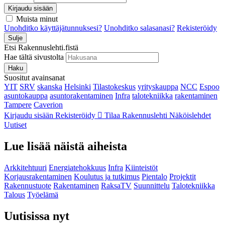
Kirjaudu sisään
Muista minut
Unohditko käyttäjätunnuksesi?
Unohditko salasanasi?
Rekisteröidy
Sulje
Etsi Rakennuslehti.fistä
Hae tältä sivustolta
Haku
Suositut avainsanat
YIT
SRV
skanska
Helsinki
Tilastokeskus
yrityskauppa
NCC
Espoo
asuntokauppa
asuntorakentaminen
Infra
talotekniikka
rakentaminen
Tampere
Caverion
Kirjaudu sisään
Rekisteröidy
Tilaa Rakennuslehti
Näköislehdet
Uutiset
Lue lisää näistä aiheista
Arkkitehtuuri
Energiatehokkuus
Infra
Kiinteistöt
Korjausrakentaminen
Koulutus ja tutkimus
Pientalo
Projektit
Rakennustuote
Rakentaminen
RaksaTV
Suunnittelu
Talotekniikka
Talous
Työelämä
Uutisissa nyt