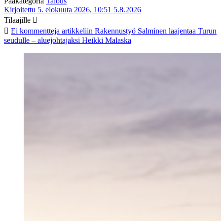
Pääkategoria
Talous
Kirjoitettu 5. elokuuta 2026, 10:51
5.8.2026
Tilaajille
Ei kommentteja
artikkeliin Rakennustyö Salminen laajentaa Turun
seudulle – aluejohtajaksi Heikki Malaska