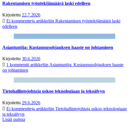
Rakentamisen työntekijämäärä laski edelleen
Kirjoitettu
22.7.2026
Ei kommentteja
artikkeliin Rakentamisen työntekijämäärä laski
edelleen
Asiantuntija: Kustannusohjauksen haaste on johtaminen
Kirjoitettu
30.6.2026
1 kommentti
artikkeliin Asiantuntija: Kustannusohjauksen haaste
on johtaminen
Tietohallintojohtaja uskoo teknologiaan ja tekoälyyn
Kirjoitettu
29.6.2026
Ei kommentteja
artikkeliin Tietohallintojohtaja uskoo teknologiaan
ja tekoälyyn
Lisää uutisia