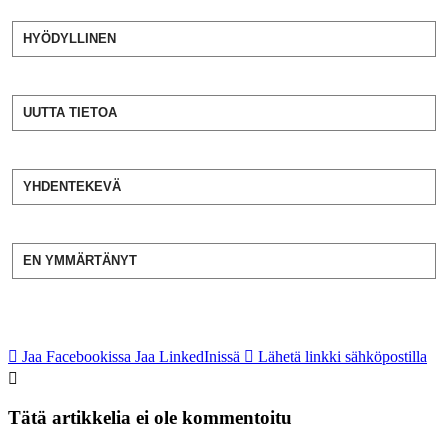
HYÖDYLLINEN
UUTTA TIETOA
YHDENTEKEVÄ
EN YMMÄRTÄNYT
Jaa Facebookissa
Jaa LinkedInissä
Lähetä linkki sähköpostilla
Tätä artikkelia ei ole kommentoitu