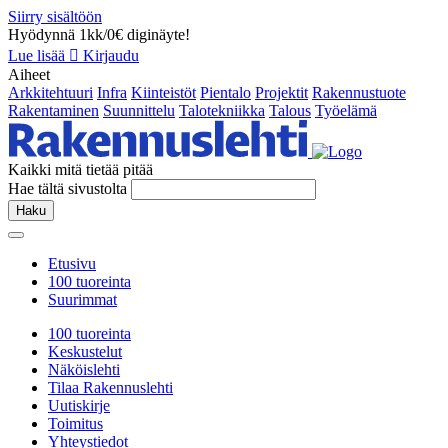
Siirry sisältöön
Hyödynnä 1kk/0€ diginäyte!
Lue lisää
Kirjaudu
Aiheet
Arkkitehtuuri
Infra
Kiinteistöt
Pientalo
Projektit
Rakennustuote
Rakentaminen
Suunnittelu
Talotekniikka
Talous
Työelämä
Kaikki mitä tietää pitää
Hae tältä sivustolta
Haku
Etusivu
100 tuoreinta
Suurimmat
100 tuoreinta
Keskustelut
Näköislehti
Tilaa Rakennuslehti
Uutiskirje
Toimitus
Yhteystiedot