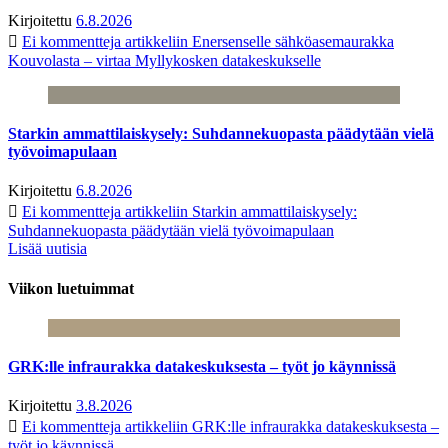
Kirjoitettu
6.8.2026
Ei kommentteja
artikkeliin Enersenselle sähköasemaurakka
Kouvolasta – virtaa Myllykosken datakeskukselle
Starkin ammattilaiskysely: Suhdannekuopasta päädytään vielä
työvoimapulaan
Kirjoitettu
6.8.2026
Ei kommentteja
artikkeliin Starkin ammattilaiskysely:
Suhdannekuopasta päädytään vielä työvoimapulaan
Lisää uutisia
Viikon luetuimmat
GRK:lle infraurakka datakeskuksesta – työt jo käynnissä
Kirjoitettu
3.8.2026
Ei kommentteja
artikkeliin GRK:lle infraurakka datakeskuksesta –
työt jo käynnissä