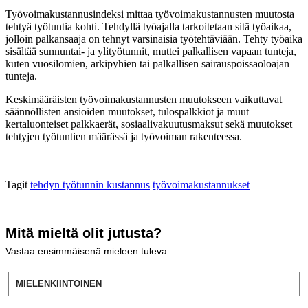
Työvoimakustannusindeksi mittaa työvoimakustannusten muutosta
tehtyä työtuntia kohti. Tehdyllä työajalla tarkoitetaan sitä työaikaa,
jolloin palkansaaja on tehnyt varsinaisia työtehtäviään. Tehty työaika
sisältää sunnuntai- ja ylityötunnit, muttei palkallisen vapaan tunteja,
kuten vuosilomien, arkipyhien tai palkallisen sairauspoissaoloajan
tunteja.
Keskimääräisten työvoimakustannusten muutokseen vaikuttavat
säännöllisten ansioiden muutokset, tulospalkkiot ja muut
kertaluonteiset palkkaerät, sosiaalivakuutusmaksut sekä muutokset
tehtyjen työtuntien määrässä ja työvoiman rakenteessa.
Tagit
tehdyn työtunnin kustannus
työvoimakustannukset
Mitä mieltä olit jutusta?
Vastaa ensimmäisenä mieleen tuleva
MIELENKIINTOINEN