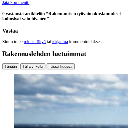
Jätä kommentti
0 vastausta artikkeliin “Rakentamisen työvoimakustannukset
kohosivat vain hivenen”
Vastaa
Sinun tulee
rekisteröityä
tai
kirjautua
kommentoidaksesi.
Rakennuslehden luetuimmat
Tänään
Tällä viikolla
Tässä kuussa