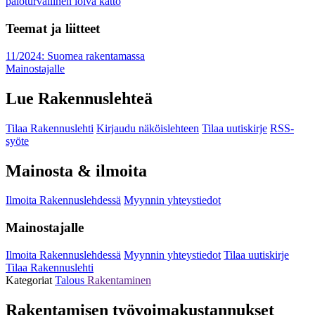
paloturvallinen loiva katto
Teemat ja liitteet
11/2024: Suomea rakentamassa
Mainostajalle
Lue Rakennuslehteä
Tilaa Rakennuslehti
Kirjaudu näköislehteen
Tilaa uutiskirje
RSS-
syöte
Mainosta & ilmoita
Ilmoita Rakennuslehdessä
Myynnin yhteystiedot
Mainostajalle
Ilmoita Rakennuslehdessä
Myynnin yhteystiedot
Tilaa uutiskirje
Tilaa Rakennuslehti
Kategoriat
Talous
Rakentaminen
Rakentamisen työvoimakustannukset