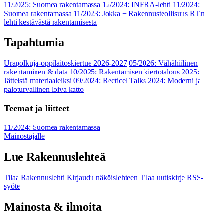
11/2025: Suomea rakentamassa
12/2024: INFRA-lehti
11/2024:
Suomea rakentamassa
11/2023: Jokka − Rakennusteollisuus RT:n
lehti kestävästä rakentamisesta
Tapahtumia
Urapolkuja-oppilaitoskiertue 2026-2027
05/2026: Vähähiilinen
rakentaminen & data
10/2025: Rakentamisen kiertotalous 2025:
Jätteistä materiaaleiksi
09/2024: Recticel Talks 2024: Moderni ja
paloturvallinen loiva katto
Teemat ja liitteet
11/2024: Suomea rakentamassa
Mainostajalle
Lue Rakennuslehteä
Tilaa Rakennuslehti
Kirjaudu näköislehteen
Tilaa uutiskirje
RSS-
syöte
Mainosta & ilmoita