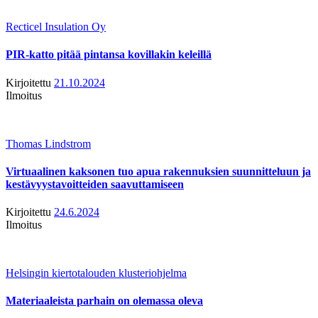
Recticel Insulation Oy
PIR-katto pitää pintansa kovillakin keleillä
Kirjoitettu
21.10.2024
Ilmoitus
Thomas Lindstrom
Virtuaalinen kaksonen tuo apua rakennuksien suunnitteluun ja
kestävyystavoitteiden saavuttamiseen
Kirjoitettu
24.6.2024
Ilmoitus
Helsingin kiertotalouden klusteriohjelma
Materiaaleista parhain on olemassa oleva