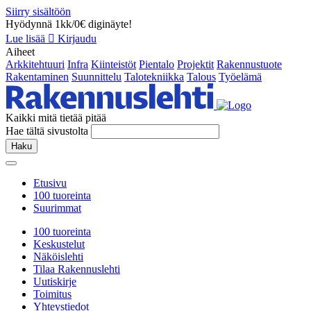
Siirry sisältöön
Hyödynnä 1kk/0€ diginäyte!
Lue lisää
Kirjaudu
Aiheet
Arkkitehtuuri
Infra
Kiinteistöt
Pientalo
Projektit
Rakennustuote
Rakentaminen
Suunnittelu
Talotekniikka
Talous
Työelämä
Kaikki mitä tietää pitää
Hae tältä sivustolta
Haku
Etusivu
100 tuoreinta
Suurimmat
100 tuoreinta
Keskustelut
Näköislehti
Tilaa Rakennuslehti
Uutiskirje
Toimitus
Yhteystiedot