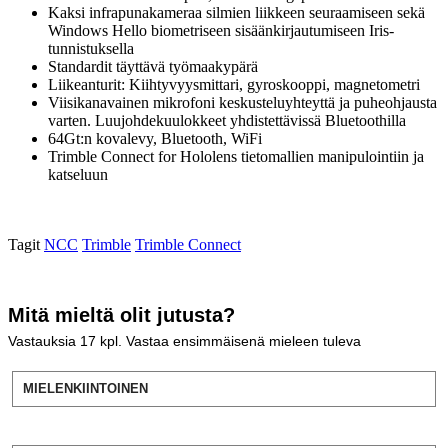
Kaksi infrapunakameraa silmien liikkeen seuraamiseen sekä
Windows Hello biometriseen sisäänkirjautumiseen Iris-
tunnistuksella
Standardit täyttävä työmaakypärä
Liikeanturit: Kiihtyvyysmittari, gyroskooppi, magnetometri
Viisikanavainen mikrofoni keskusteluyhteyttä ja puheohjausta
varten. Luujohdekuulokkeet yhdistettävissä Bluetoothilla
64Gt:n kovalevy, Bluetooth, WiFi
Trimble Connect for Hololens tietomallien manipulointiin ja
katseluun
Tagit
NCC
Trimble
Trimble Connect
Mitä mieltä olit jutusta?
Vastauksia
17
kpl. Vastaa ensimmäisenä mieleen tuleva
MIELENKIINTOINEN