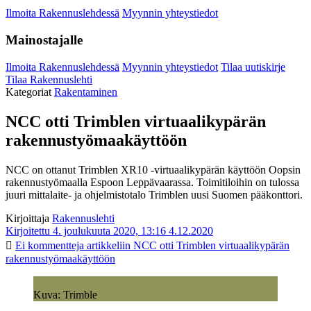
Ilmoita Rakennuslehdessä
Myynnin yhteystiedot
Mainostajalle
Ilmoita Rakennuslehdessä
Myynnin yhteystiedot
Tilaa uutiskirje
Tilaa Rakennuslehti
Kategoriat
Rakentaminen
NCC otti Trimblen virtuaalikypärän
rakennustyömaakäyttöön
NCC on ottanut Trimblen XR10 -virtuaalikypärän käyttöön Oopsin
rakennustyömaalla Espoon Leppävaarassa. Toimitiloihin on tulossa
juuri mittalaite- ja ohjelmistotalo Trimblen uusi Suomen pääkonttori.
Kirjoittaja
Rakennuslehti
Kirjoitettu 4. joulukuuta 2020, 13:16
4.12.2020
Ei kommentteja
artikkeliin NCC otti Trimblen virtuaalikypärän
rakennustyömaakäyttöön
Kuva: Trimble