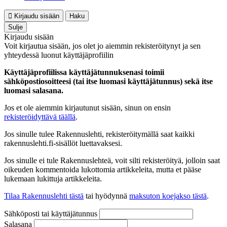
Kirjaudu sisään
Haku
Sulje
Kirjaudu sisään
Voit kirjautua sisään, jos olet jo aiemmin rekisteröitynyt ja sen
yhteydessä luonut käyttäjäprofiilin
Käyttäjäprofiilissa käyttäjätunnuksenasi toimii
sähköpostiosoitteesi (tai itse luomasi käyttäjätunnus) sekä itse
luomasi salasana.
Jos et ole aiemmin kirjautunut sisään, sinun on ensin
rekisteröidyttävä täällä
.
Jos sinulle tulee Rakennuslehti, rekisteröitymällä saat kaikki
rakennuslehti.fi-sisällöt luettavaksesi.
Jos sinulle ei tule Rakennuslehteä, voit silti rekisteröityä, jolloin saat
oikeuden kommentoida lukottomia artikkeleita, mutta et pääse
lukemaan lukittuja artikkeleita.
Tilaa Rakennuslehti tästä
tai hyödynnä
maksuton koejakso tästä
.
Sähköposti tai käyttäjätunnus
Salasana