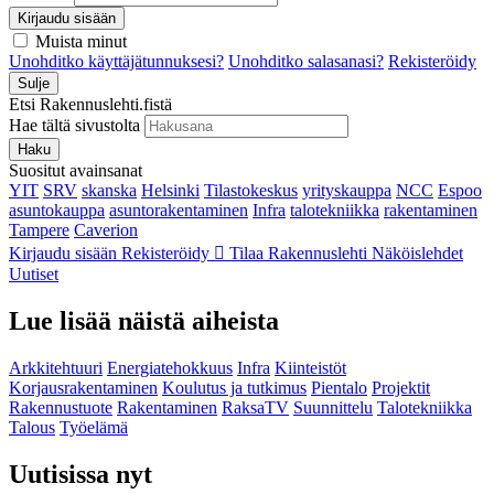
Kirjaudu sisään
Muista minut
Unohditko käyttäjätunnuksesi?
Unohditko salasanasi?
Rekisteröidy
Sulje
Etsi Rakennuslehti.fistä
Hae tältä sivustolta
Haku
Suositut avainsanat
YIT
SRV
skanska
Helsinki
Tilastokeskus
yrityskauppa
NCC
Espoo
asuntokauppa
asuntorakentaminen
Infra
talotekniikka
rakentaminen
Tampere
Caverion
Kirjaudu sisään
Rekisteröidy
Tilaa Rakennuslehti
Näköislehdet
Uutiset
Lue lisää näistä aiheista
Arkkitehtuuri
Energiatehokkuus
Infra
Kiinteistöt
Korjausrakentaminen
Koulutus ja tutkimus
Pientalo
Projektit
Rakennustuote
Rakentaminen
RaksaTV
Suunnittelu
Talotekniikka
Talous
Työelämä
Uutisissa nyt