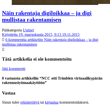
Näin rakentaja digiloikkaa – ja digi
mullistaa rakentamisen
Pääkategoria
Uutiset
Kirjoitettu 19. marraskuuta 2015, 9:13
19.11.2015
6 kommenttia
artikkeliin Näin rakentaja digiloikkaa – ja digi
mullistaa rakentamisen
Tätä artikkelia ei ole kommentoitu
Jätä kommentti
0 vastausta artikkeliin “NCC otti Trimblen virtuaalikypärän
rakennustyömaakäyttöön”
Vastaa
Sinun tulee
rekisteröityä
tai
kirjautua
kommentoidaksesi.