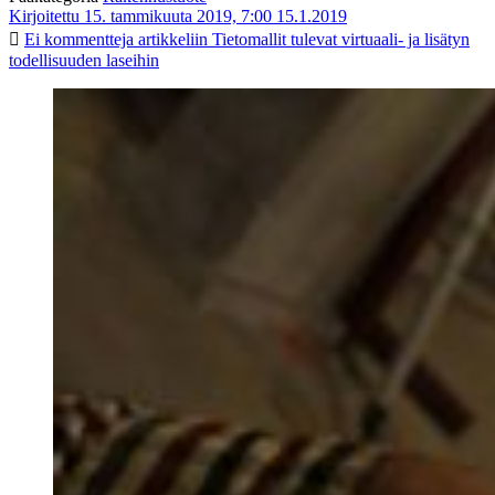
Kirjoitettu 15. tammikuuta 2019, 7:00
15.1.2019
Ei kommentteja
artikkeliin Tietomallit tulevat virtuaali- ja lisätyn
todellisuuden laseihin