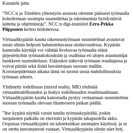
Kuuntele juttu
”NCC:n ja Trimblen yhteistyön ansiosta olemme päässeet työmaalla
kokeilemaan uusimpia suunnittelua ja rakentamista hyödyntäviä
laitteita ja ohjelmistoja”, NCC:n digi-insinööri
Eero-Pekka
Piipponen
kertoo tiedotteessa.
Virtuaalikypärän kautta rakennustyömaan suunnitelmat avautuvat
uusin silmin helposti hahmotettavassa ulottuvuudessa. Kypärän
kameralla käyttäjä voi välittää livekuvaa työmaalta etänä
järjestettyihin työmaakokouksiin ja osallistaa eri alojen asiantuntijat
hankkeen suunnitteluun. Etäjoukot näkevät työmaan reaaliajassa ja
voivat piirtää sekä lisätä havaintojaan suoraan malliin.
Koronaepidemian aikana tämä on tuonut uusia mahdollisuuksia
työmaan arkeen.
Yhdistetty todellisuus (mixed reality, MR) yhdistää
virtuaalitodellisuuden ja lisätyn todellisuuden reaalimaailmaan.
Virtuaalikypärän kautta katsomalla pystyy vertaamaan suunnitelmia
suoraan työmaalla olevaan tilanteeseen paikan päällä.
”Itse kypärä näyttää varsin tutulta työmaakypärältä, joskin
suojalasien paikalla on etuvisiiri ja kypärän takapuolella akku.
Oopsissa virtuaalikypärä on talotekniikan asentajien käytössä, ja se
on otettu innostuneesti vastaan. Virtuaalikypärän silmin näet heti,