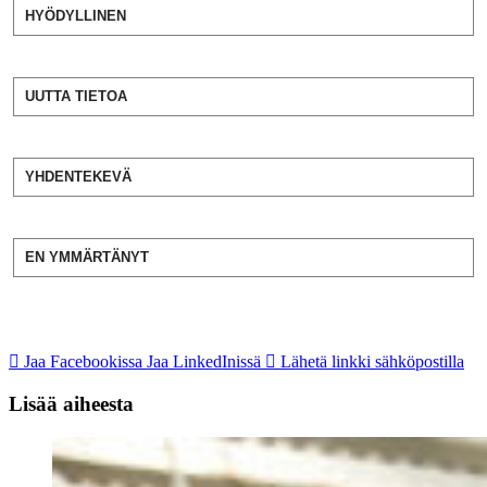
HYÖDYLLINEN
UUTTA TIETOA
YHDENTEKEVÄ
EN YMMÄRTÄNYT
Jaa Facebookissa
Jaa LinkedInissä
Lähetä linkki sähköpostilla
Lisää aiheesta