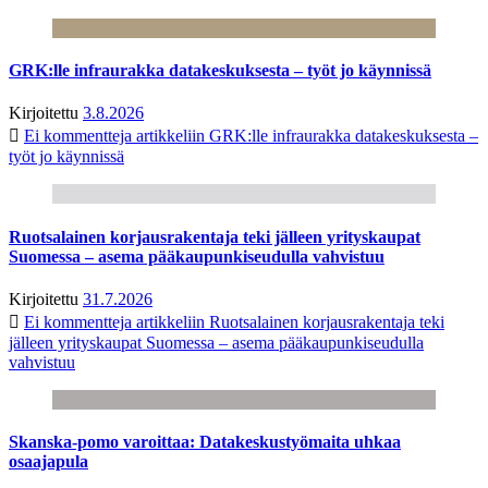
GRK:lle infraurakka datakeskuksesta – työt jo käynnissä
Kirjoitettu
3.8.2026
Ei kommentteja
artikkeliin GRK:lle infraurakka datakeskuksesta –
työt jo käynnissä
Ruotsalainen korjausrakentaja teki jälleen yrityskaupat
Suomessa – asema pääkaupunkiseudulla vahvistuu
Kirjoitettu
31.7.2026
Ei kommentteja
artikkeliin Ruotsalainen korjausrakentaja teki
jälleen yrityskaupat Suomessa – asema pääkaupunkiseudulla
vahvistuu
Skanska-pomo varoittaa: Datakeskustyömaita uhkaa
osaajapula