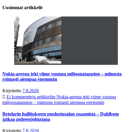
Uusimmat artikkelit
Nokia-areena teki viime vuonna miljoonatappion – miinusta
roimasti aiempaa enemmän
Kirjoitettu
7.8.2026
Ei kommentteja
artikkeliin Nokia-areena teki viime vuonna
miljoonatappion – miinusta roimasti aiempaa enemmän
Betolarin hallitukseen puolustusalan osaamista – Dahlbom
jatkaa puheenjohtajana
Kirjoitettu
7.8.2026