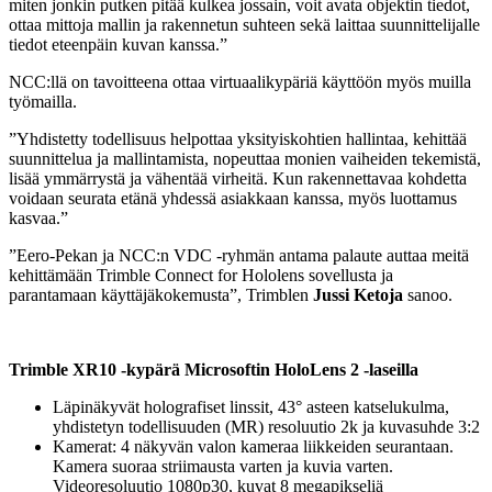
miten jonkin putken pitää kulkea jossain, voit avata objektin tiedot,
ottaa mittoja mallin ja rakennetun suhteen sekä laittaa suunnittelijalle
tiedot eteenpäin kuvan kanssa.”
NCC:llä on tavoitteena ottaa virtuaalikypäriä käyttöön myös muilla
työmailla.
”Yhdistetty todellisuus helpottaa yksityiskohtien hallintaa, kehittää
suunnittelua ja mallintamista, nopeuttaa monien vaiheiden tekemistä,
lisää ymmärrystä ja vähentää virheitä. Kun rakennettavaa kohdetta
voidaan seurata etänä yhdessä asiakkaan kanssa, myös luottamus
kasvaa.”
”Eero-Pekan ja NCC:n VDC -ryhmän antama palaute auttaa meitä
kehittämään Trimble Connect for Hololens sovellusta ja
parantamaan käyttäjäkokemusta”, Trimblen
Jussi Ketoja
sanoo.
Trimble XR10 -kypärä Microsoftin HoloLens 2 -laseilla
Läpinäkyvät holografiset linssit, 43° asteen katselukulma,
yhdistetyn todellisuuden (MR) resoluutio 2k ja kuvasuhde 3:2
Kamerat: 4 näkyvän valon kameraa liikkeiden seurantaan.
Kamera suoraa striimausta varten ja kuvia varten.
Videoresoluutio 1080p30, kuvat 8 megapikseliä