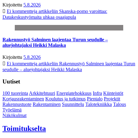
Kirjoitettu
5.8.2026
Ei kommentteja
artikkeliin Skanska-pomo varoittaa:
Datakeskustyömaita uhkaa osaajapula
Rakennustyö Salminen laajentaa Turun seudulle –
aluejohtajaksi Heikki Malaska
Kirjoitettu
5.8.2026
Ei kommentteja
artikkeliin Rakennustyö Salminen laajentaa Turun
seudulle – aluejohtajaksi Heikki Malaska
Uutiset
100 tuoreinta
Arkkitehtuuri
Energiatehokkuus
Infra
Kiinteistöt
Korjausrakentaminen
Koulutus ja tutkimus
Pientalo
Projektit
Rakennustuote
Rakentaminen
Suunnittelu
Talotekniikka
Talous
Työelämä
Näkökulmat
Toimitukselta