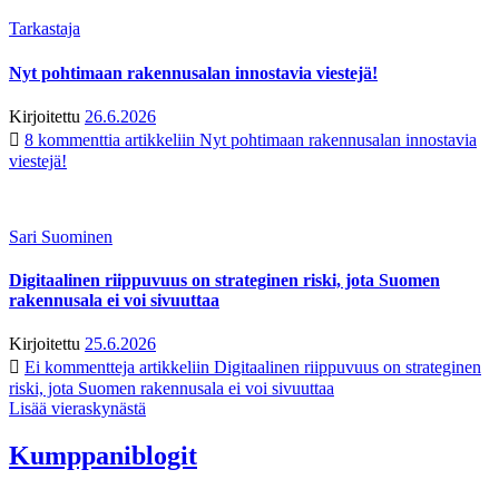
Tarkastaja
Nyt pohtimaan rakennusalan innostavia viestejä!
Kirjoitettu
26.6.2026
8 kommenttia
artikkeliin Nyt pohtimaan rakennusalan innostavia
viestejä!
Sari Suominen
Digitaalinen riippuvuus on strateginen riski, jota Suomen
rakennusala ei voi sivuuttaa
Kirjoitettu
25.6.2026
Ei kommentteja
artikkeliin Digitaalinen riippuvuus on strateginen
riski, jota Suomen rakennusala ei voi sivuuttaa
Lisää vieraskynästä
Kumppaniblogit