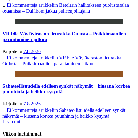
Ei kommentteja
artikkeliin Betolarin hallitukseen puolustusalan
osaamista – Dahlbom jatkaa puheenjohtajana
VRJ:lle Väyläviraston tieurakka Oulusta – Poikkimaantien
parantaminen jatkuu
Kirjoitettu
7.8.2026
Ei kommentteja
artikkeliin VRJ:lle Väyläviraston tieurakka
Oulusta – Poikkimaantien parantaminen jatkuu
Sahateollisuudella edelleen synkät näkymät – kiusana korkea
puunhinta ja heikko kysyntä
Kirjoitettu
7.8.2026
Ei kommentteja
artikkeliin Sahateollisuudella edelleen synkät
näkymät – kiusana korkea puunhinta ja heikko kysyntä
Lisää uutisia
Viikon luetuimmat