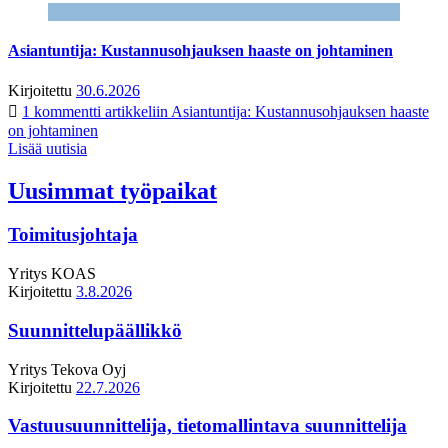
Asiantuntija: Kustannusohjauksen haaste on johtaminen
Kirjoitettu
30.6.2026
1 kommentti
artikkeliin Asiantuntija: Kustannusohjauksen haaste
on johtaminen
Lisää uutisia
Uusimmat työpaikat
Toimitusjohtaja
Yritys
KOAS
Kirjoitettu
3.8.2026
Suunnittelupäällikkö
Yritys
Tekova Oyj
Kirjoitettu
22.7.2026
Vastuusuunnittelija, tietomallintava suunnittelija