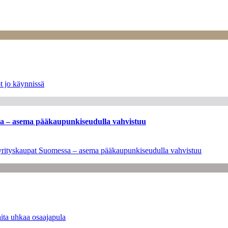
t jo käynnissä
ssa – asema pääkaupunkiseudulla vahvistuu
en yrityskaupat Suomessa – asema pääkaupunkiseudulla vahvistuu
ita uhkaa osaajapula