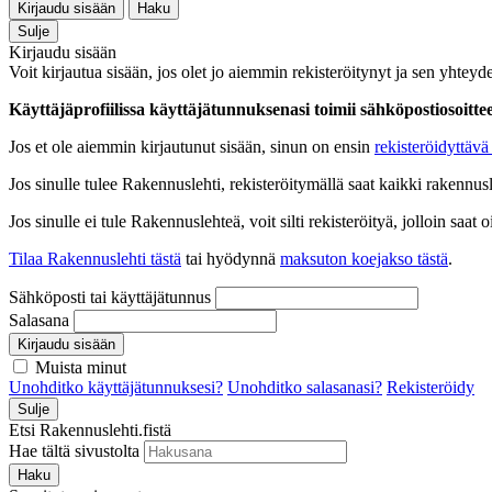
Kirjaudu sisään
Haku
Sulje
Kirjaudu sisään
Voit kirjautua sisään, jos olet jo aiemmin rekisteröitynyt ja sen yhteyde
Käyttäjäprofiilissa käyttäjätunnuksenasi toimii sähköpostiosoittees
Jos et ole aiemmin kirjautunut sisään, sinun on ensin
rekisteröidyttävä 
Jos sinulle tulee Rakennuslehti, rekisteröitymällä saat kaikki rakennusle
Jos sinulle ei tule Rakennuslehteä, voit silti rekisteröityä, jolloin sa
Tilaa Rakennuslehti tästä
tai hyödynnä
maksuton koejakso tästä
.
Sähköposti tai käyttäjätunnus
Salasana
Kirjaudu sisään
Muista minut
Unohditko käyttäjätunnuksesi?
Unohditko salasanasi?
Rekisteröidy
Sulje
Etsi Rakennuslehti.fistä
Hae tältä sivustolta
Haku