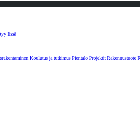
tyy Iissä
srakentaminen
Koulutus ja tutkimus
Pientalo
Projektit
Rakennustuote
R