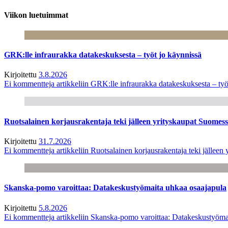
Viikon luetuimmat
GRK:lle infraurakka datakeskuksesta – työt jo käynnissä
Kirjoitettu
3.8.2026
Ei kommentteja
artikkeliin GRK:lle infraurakka datakeskuksesta – työ
Ruotsalainen korjausrakentaja teki jälleen yrityskaupat Suome
Kirjoitettu
31.7.2026
Ei kommentteja
artikkeliin Ruotsalainen korjausrakentaja teki jälle
Skanska-pomo varoittaa: Datakeskustyömaita uhkaa osaajapula
Kirjoitettu
5.8.2026
Ei kommentteja
artikkeliin Skanska-pomo varoittaa: Datakeskustyöma