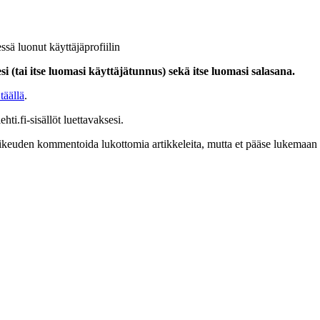
ssä luonut käyttäjäprofiilin
i (tai itse luomasi käyttäjätunnus) sekä itse luomasi salasana.
täällä
.
hti.fi-sisällöt luettavaksesi.
at oikeuden kommentoida lukottomia artikkeleita, mutta et pääse lukemaan l