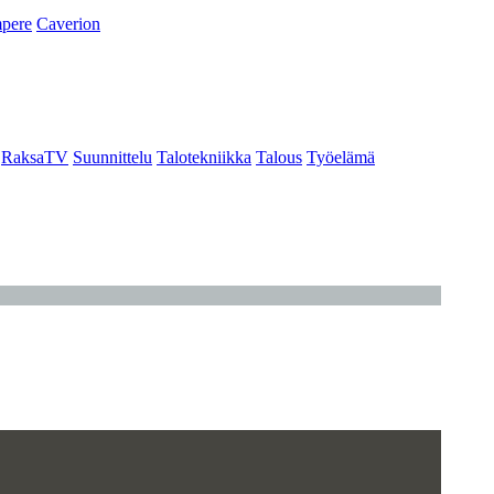
pere
Caverion
RaksaTV
Suunnittelu
Talotekniikka
Talous
Työelämä