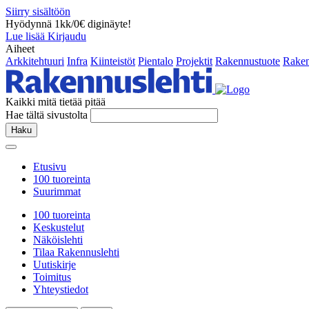
Siirry sisältöön
Hyödynnä 1kk/0€ diginäyte!
Lue lisää
Kirjaudu
Aiheet
Arkkitehtuuri
Infra
Kiinteistöt
Pientalo
Projektit
Rakennustuote
Raken
Kaikki mitä tietää pitää
Hae tältä sivustolta
Haku
Etusivu
100 tuoreinta
Suurimmat
100 tuoreinta
Keskustelut
Näköislehti
Tilaa Rakennuslehti
Uutiskirje
Toimitus
Yhteystiedot