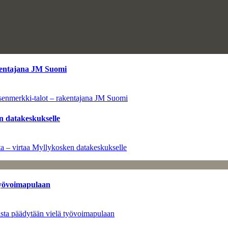
kentajana JM Suomi
senmerkki-talot – rakentajana JM Suomi
n datakeskukselle
a – virtaa Myllykosken datakeskukselle
työvoimapulaan
asta päädytään vielä työvoimapulaan