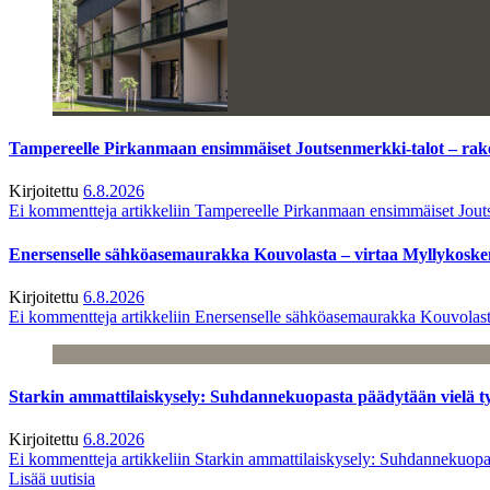
Tampereelle Pirkanmaan ensimmäiset Joutsenmerkki-talot – ra
Kirjoitettu
6.8.2026
Ei kommentteja
artikkeliin Tampereelle Pirkanmaan ensimmäiset Jout
Enersenselle sähköasemaurakka Kouvolasta – virtaa Myllykoske
Kirjoitettu
6.8.2026
Ei kommentteja
artikkeliin Enersenselle sähköasemaurakka Kouvolast
Starkin ammattilaiskysely: Suhdannekuopasta päädytään vielä 
Kirjoitettu
6.8.2026
Ei kommentteja
artikkeliin Starkin ammattilaiskysely: Suhdannekuop
Lisää uutisia