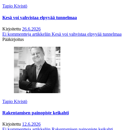
Tapio Kivistö
Kesä voi vahvistaa elpyvää tunnelmaa
Kirjoitettu
26.6.2026
Ei kommentteja
artikkeliin Kesä voi vahvistaa elpyvää tunnelmaa
Pääkirjoitus
Tapio Kivistö
Rakentamisen painopiste keikahti
Kirjoitettu
12.6.2026
Ei kommentteja
artikkeliin Rakentamisen painopiste keikahti