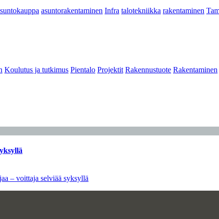
asuntokauppa
asuntorakentaminen
Infra
talotekniikka
rakentaminen
Tam
n
Koulutus ja tutkimus
Pientalo
Projektit
Rakennustuote
Rakentaminen
yksyllä
aa – voittaja selviää syksyllä