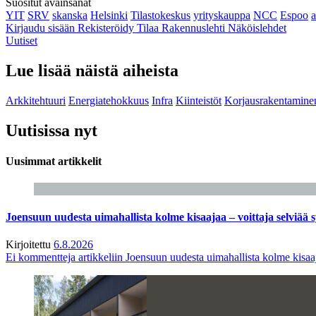
Suositut avainsanat
YIT
SRV
skanska
Helsinki
Tilastokeskus
yrityskauppa
NCC
Espoo
Kirjaudu sisään
Rekisteröidy
Tilaa Rakennuslehti
Näköislehdet
Uutiset
Lue lisää näistä aiheista
Arkkitehtuuri
Energiatehokkuus
Infra
Kiinteistöt
Korjausrakentamine
Uutisissa nyt
Uusimmat artikkelit
Joensuun uudesta uimahallista kolme kisaajaa – voittaja selviää s
Kirjoitettu
6.8.2026
Ei kommentteja
artikkeliin Joensuun uudesta uimahallista kolme kisaaj