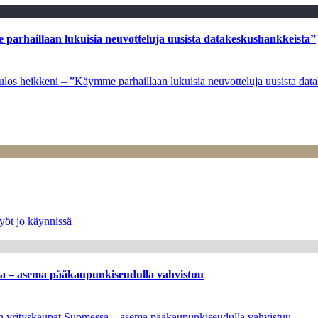
e parhaillaan lukuisia neuvotteluja uusista datakeskushankkeista”
 tulos heikkeni – ”Käymme parhaillaan lukuisia neuvotteluja uusista da
yöt jo käynnissä
ssa – asema pääkaupunkiseudulla vahvistuu
leen yrityskaupat Suomessa – asema pääkaupunkiseudulla vahvistuu