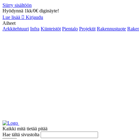
Siirry sisältöön
Hyödynnä 1kk/0€ diginäyte!
Lue lisää
Kirjaudu
Aiheet
Arkkitehtuuri
Infra
Kiinteistöt
Pientalo
Projektit
Rakennustuote
Raken
Kaikki mitä tietää pitää
Hae tältä sivustolta