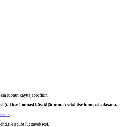
ssä luonut käyttäjäprofiilin
i (tai itse luomasi käyttäjätunnus) sekä itse luomasi salasana.
täällä
.
hti.fi-sisällöt luettavaksesi.