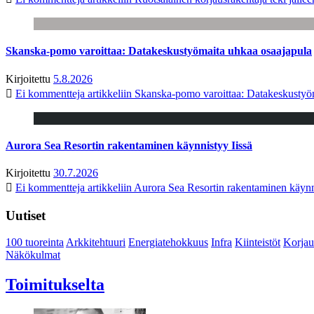
Skanska-pomo varoittaa: Datakeskustyömaita uhkaa osaajapula
Kirjoitettu
5.8.2026
Ei kommentteja
artikkeliin Skanska-pomo varoittaa: Datakeskustyö
Aurora Sea Resortin rakentaminen käynnistyy Iissä
Kirjoitettu
30.7.2026
Ei kommentteja
artikkeliin Aurora Sea Resortin rakentaminen käynn
Uutiset
100 tuoreinta
Arkkitehtuuri
Energiatehokkuus
Infra
Kiinteistöt
Korjau
Näkökulmat
Toimitukselta