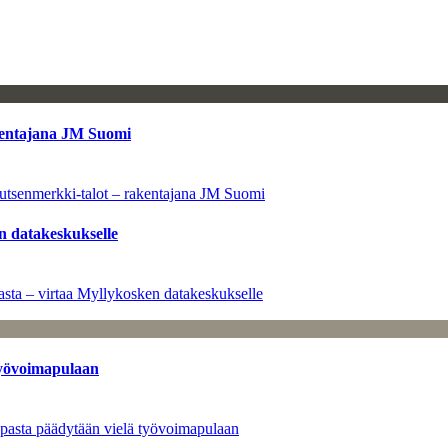
kentajana JM Suomi
utsenmerkki-talot – rakentajana JM Suomi
n datakeskukselle
sta – virtaa Myllykosken datakeskukselle
työvoimapulaan
opasta päädytään vielä työvoimapulaan