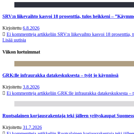
SRV:n liikevaihto kasvoi 18 prosenttia, tulos heikkeni – ”Käymm
Kirjoitettu
6.8.2026
Ei kommentteja
artikkeliin SRV:n liikevaihto kasvoi 18 prosenttia,
Lisää uutisia
Viikon luetuimmat
GRK:lle infraurakka datakeskuksesta – työt jo käynnissä
Kirjoitettu
3.8.2026
Ei kommentteja
artikkeliin GRK:lle infraurakka datakeskuksesta – t
Ruotsalainen korjausrakentaja teki jälleen yrityskaupat Suome
Kirjoitettu
31.7.2026
Ei kommentteja
artikkeliin Ruotsalainen korjausrakentaja teki jäl