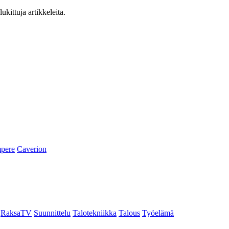
ukittuja artikkeleita.
pere
Caverion
RaksaTV
Suunnittelu
Talotekniikka
Talous
Työelämä