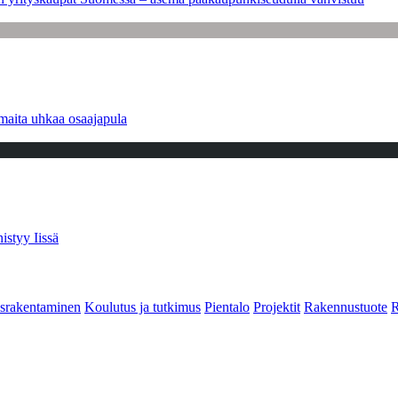
maita uhkaa osaajapula
istyy Iissä
srakentaminen
Koulutus ja tutkimus
Pientalo
Projektit
Rakennustuote
R