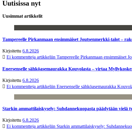
Uutisissa nyt
Uusimmat artikkelit
Tampereelle Pirkanmaan ensimmäiset Joutsenmerkki-talot – ra
Kirjoitettu
6.8.2026
Ei kommentteja
artikkeliin Tampereelle Pirkanmaan ensimmäiset Jo
Enersenselle sähköasemaurakka Kouvolasta – virtaa Myllykoske
Kirjoitettu
6.8.2026
Ei kommentteja
artikkeliin Enersenselle sähköasemaurakka Kouvola
Starkin ammattilaiskysely: Suhdannekuopasta päädytään vielä 
Kirjoitettu
6.8.2026
Ei kommentteja
artikkeliin Starkin ammattilaiskysely: Suhdanneku