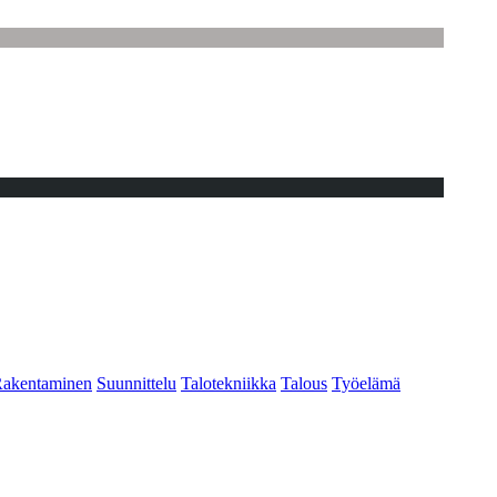
akentaminen
Suunnittelu
Talotekniikka
Talous
Työelämä