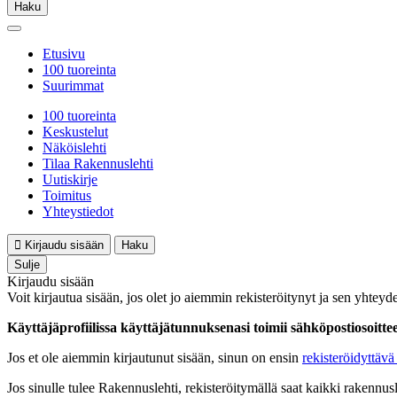
Haku
Etusivu
100 tuoreinta
Suurimmat
100 tuoreinta
Keskustelut
Näköislehti
Tilaa Rakennuslehti
Uutiskirje
Toimitus
Yhteystiedot
Kirjaudu sisään
Haku
Sulje
Kirjaudu sisään
Voit kirjautua sisään, jos olet jo aiemmin rekisteröitynyt ja sen yhteyde
Käyttäjäprofiilissa käyttäjätunnuksenasi toimii sähköpostiosoittees
Jos et ole aiemmin kirjautunut sisään, sinun on ensin
rekisteröidyttävä 
Jos sinulle tulee Rakennuslehti, rekisteröitymällä saat kaikki rakennusle