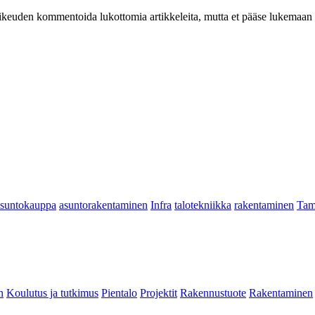
at oikeuden kommentoida lukottomia artikkeleita, mutta et pääse lukemaan l
asuntokauppa
asuntorakentaminen
Infra
talotekniikka
rakentaminen
Tam
n
Koulutus ja tutkimus
Pientalo
Projektit
Rakennustuote
Rakentaminen