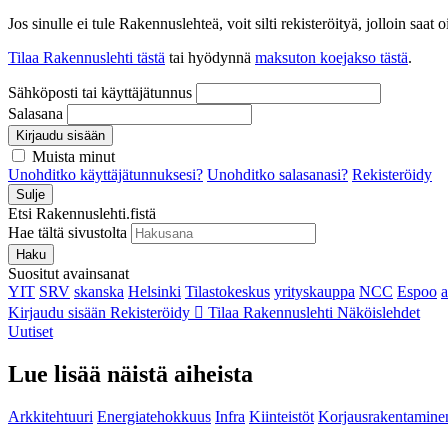
Jos sinulle ei tule Rakennuslehteä, voit silti rekisteröityä, jolloin sa
Tilaa Rakennuslehti tästä
tai hyödynnä
maksuton koejakso tästä
.
Sähköposti tai käyttäjätunnus
Salasana
Kirjaudu sisään
Muista minut
Unohditko käyttäjätunnuksesi?
Unohditko salasanasi?
Rekisteröidy
Sulje
Etsi Rakennuslehti.fistä
Hae tältä sivustolta
Haku
Suositut avainsanat
YIT
SRV
skanska
Helsinki
Tilastokeskus
yrityskauppa
NCC
Espoo
Kirjaudu sisään
Rekisteröidy
Tilaa Rakennuslehti
Näköislehdet
Uutiset
Lue lisää näistä aiheista
Arkkitehtuuri
Energiatehokkuus
Infra
Kiinteistöt
Korjausrakentamine