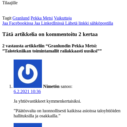
Tilaajille
Tagit
Granlund
Pekka Metsi
Vaikuttaja
Jaa Facebookissa
Jaa LinkedInissä
Lähetä linkki sähköpostilla
Tätä artikkelia on kommentoitu 2 kertaa
2 vastausta artikkeliin “Granlundin Pekka Metsi:
”Talotekniikan toimintamallit railakkaasti uusiksi””
Nimetön
sanoo:
6.2.2021 10:36
Ja yhtiövastikkeet kymmenkertaisiksi.
”Päätösvalta on luonnollisesti kaikissa asioissa taloyhtiöiden
hallituksilla ja osakkailla.”