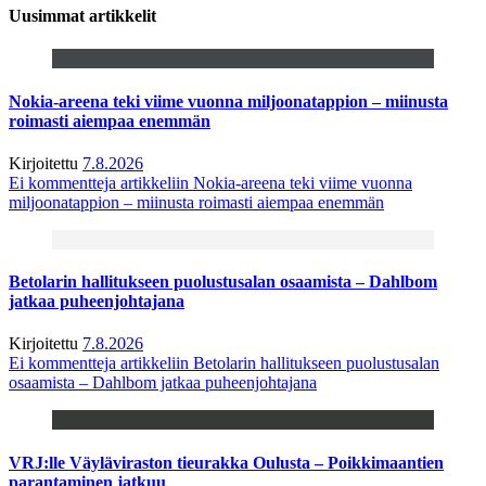
Uusimmat artikkelit
Nokia-areena teki viime vuonna miljoonatappion – miinusta
roimasti aiempaa enemmän
Kirjoitettu
7.8.2026
Ei kommentteja
artikkeliin Nokia-areena teki viime vuonna
miljoonatappion – miinusta roimasti aiempaa enemmän
Betolarin hallitukseen puolustusalan osaamista – Dahlbom
jatkaa puheenjohtajana
Kirjoitettu
7.8.2026
Ei kommentteja
artikkeliin Betolarin hallitukseen puolustusalan
osaamista – Dahlbom jatkaa puheenjohtajana
VRJ:lle Väyläviraston tieurakka Oulusta – Poikkimaantien
parantaminen jatkuu