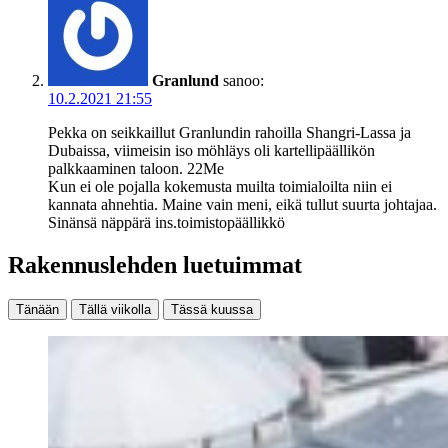
Granlund
sanoo:
10.2.2021 21:55
Pekka on seikkaillut Granlundin rahoilla Shangri-Lassa ja
Dubaissa, viimeisin iso möhläys oli kartellipäällikön
palkkaaminen taloon. 22Me
Kun ei ole pojalla kokemusta muilta toimialoilta niin ei
kannata ahnehtia. Maine vain meni, eikä tullut suurta johtajaa.
Sinänsä näppärä ins.toimistopäällikkö
Rakennuslehden luetuimmat
Tänään
Tällä viikolla
Tässä kuussa