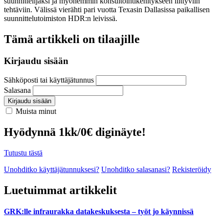
suunnittelijaksi ja myöhemmin konsultointikehitykseen liittyviin
tehtäviin. Välissä vierähti pari vuotta Texasin Dallasissa paikallisen
suunnittelutoimiston HDR:n leivissä.
Tämä artikkeli on tilaajille
Kirjaudu sisään
Sähköposti tai käyttäjätunnus
Salasana
Kirjaudu sisään
Muista minut
Hyödynnä 1kk/0€ diginäyte!
Tutustu tästä
Unohditko käyttäjätunnuksesi?
Unohditko salasanasi?
Rekisteröidy
Luetuimmat artikkelit
GRK:lle infraurakka datakeskuksesta – työt jo käynnissä