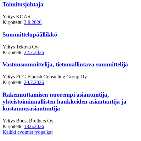
Toimitusjohtaja
Yritys
KOAS
Kirjoitettu
3.8.2026
Suunnittelupäällikkö
Yritys
Tekova Oyj
Kirjoitettu
22.7.2026
Vastuusuunnittelija, tietomallintava suunnittelija
Yritys
FCG Finnish Consulting Group Oy
Kirjoitettu
20.7.2026
Rakennuttamisen nuorempi asiantuntija,
yhteistoiminnallisten hankkeiden asiantuntija ja
kustannusasiantuntija
Yritys
Boost Brothers Oy
Kirjoitettu
18.6.2026
Kaikki avoimet työpaikat