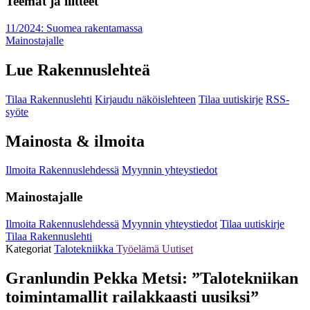
Teemat ja liitteet
11/2024: Suomea rakentamassa
Mainostajalle
Lue Rakennuslehteä
Tilaa Rakennuslehti
Kirjaudu näköislehteen
Tilaa uutiskirje
RSS-
syöte
Mainosta & ilmoita
Ilmoita Rakennuslehdessä
Myynnin yhteystiedot
Mainostajalle
Ilmoita Rakennuslehdessä
Myynnin yhteystiedot
Tilaa uutiskirje
Tilaa Rakennuslehti
Kategoriat
Talotekniikka
Työelämä
Uutiset
Granlundin Pekka Metsi: ”Talotekniikan
toimintamallit railakkaasti uusiksi”