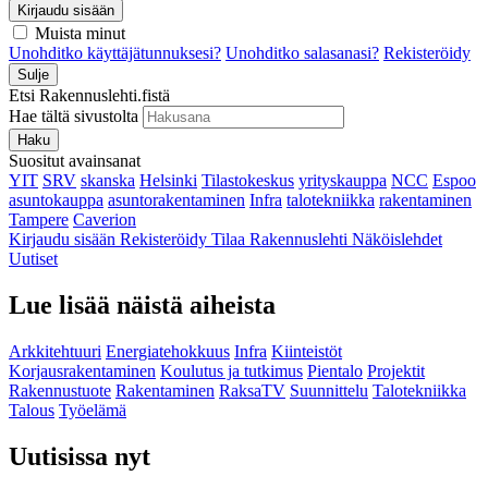
Kirjaudu sisään
Muista minut
Unohditko käyttäjätunnuksesi?
Unohditko salasanasi?
Rekisteröidy
Sulje
Etsi Rakennuslehti.fistä
Hae tältä sivustolta
Haku
Suositut avainsanat
YIT
SRV
skanska
Helsinki
Tilastokeskus
yrityskauppa
NCC
Espoo
asuntokauppa
asuntorakentaminen
Infra
talotekniikka
rakentaminen
Tampere
Caverion
Kirjaudu sisään
Rekisteröidy
Tilaa Rakennuslehti
Näköislehdet
Uutiset
Lue lisää näistä aiheista
Arkkitehtuuri
Energiatehokkuus
Infra
Kiinteistöt
Korjausrakentaminen
Koulutus ja tutkimus
Pientalo
Projektit
Rakennustuote
Rakentaminen
RaksaTV
Suunnittelu
Talotekniikka
Talous
Työelämä
Uutisissa nyt