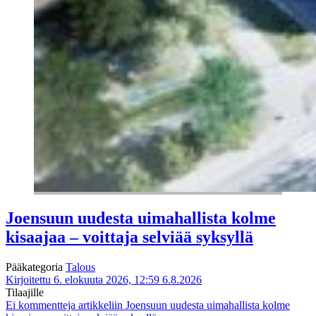
Joensuun uudesta uimahallista kolme
kisaajaa – voittaja selviää syksyllä
Pääkategoria
Talous
Kirjoitettu 6. elokuuta 2026, 12:59
6.8.2026
Tilaajille
Ei kommentteja
artikkeliin Joensuun uudesta uimahallista kolme