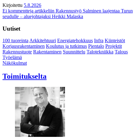
Kirjoitettu
5.8.2026
Ei kommentteja
artikkeliin Rakennustyö Salminen laajentaa Turun
seudulle – aluejohtajaksi Heikki Malaska
Uutiset
100 tuoreinta
Arkkitehtuuri
Energiatehokkuus
Infra
Kiinteistöt
Korjausrakentaminen
Koulutus ja tutkimus
Pientalo
Projektit
Rakennustuote
Rakentaminen
Suunnittelu
Talotekniikka
Talous
Työelämä
Näkökulmat
Toimitukselta