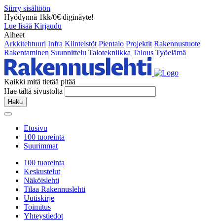
Siirry sisältöön
Hyödynnä 1kk/0€ diginäyte!
Lue lisää
Kirjaudu
Aiheet
Arkkitehtuuri
Infra
Kiinteistöt
Pientalo
Projektit
Rakennustuote
Rakentaminen
Suunnittelu
Talotekniikka
Talous
Työelämä
Kaikki mitä tietää pitää
Hae tältä sivustolta
Haku
Etusivu
100 tuoreinta
Suurimmat
100 tuoreinta
Keskustelut
Näköislehti
Tilaa Rakennuslehti
Uutiskirje
Toimitus
Yhteystiedot