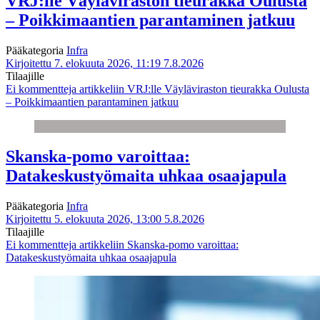
VRJ:lle Väyläviraston tieurakka Oulusta
– Poikkimaantien parantaminen jatkuu
Pääkategoria
Infra
Kirjoitettu 7. elokuuta 2026, 11:19
7.8.2026
Tilaajille
Ei kommentteja
artikkeliin VRJ:lle Väyläviraston tieurakka Oulusta
– Poikkimaantien parantaminen jatkuu
Skanska-pomo varoittaa:
Datakeskustyömaita uhkaa osaajapula
Pääkategoria
Infra
Kirjoitettu 5. elokuuta 2026, 13:00
5.8.2026
Tilaajille
Ei kommentteja
artikkeliin Skanska-pomo varoittaa:
Datakeskustyömaita uhkaa osaajapula