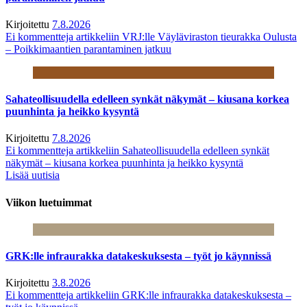
Kirjoitettu
7.8.2026
Ei kommentteja
artikkeliin VRJ:lle Väyläviraston tieurakka Oulusta
– Poikkimaantien parantaminen jatkuu
Sahateollisuudella edelleen synkät näkymät – kiusana korkea
puunhinta ja heikko kysyntä
Kirjoitettu
7.8.2026
Ei kommentteja
artikkeliin Sahateollisuudella edelleen synkät
näkymät – kiusana korkea puunhinta ja heikko kysyntä
Lisää uutisia
Viikon luetuimmat
GRK:lle infraurakka datakeskuksesta – työt jo käynnissä
Kirjoitettu
3.8.2026
Ei kommentteja
artikkeliin GRK:lle infraurakka datakeskuksesta –