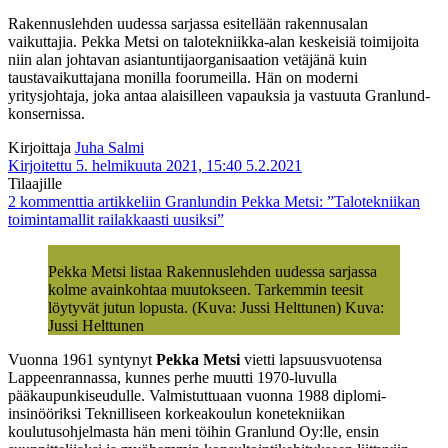
Rakennuslehden uudessa sarjassa esitellään rakennusalan
vaikuttajia. Pekka Metsi on talotekniikka-alan keskeisiä toimijoita
niin alan johtavan asiantuntijaorganisaation vetäjänä kuin
taustavaikuttajana monilla foorumeilla. Hän on moderni
yritysjohtaja, joka antaa alaisilleen vapauksia ja vastuuta Granlund-
konsernissa.
Kirjoittaja
Juha Salmi
Kirjoitettu 5. helmikuuta 2021, 15:40
5.2.2021
Tilaajille
2 kommenttia
artikkeliin Granlundin Pekka Metsi: ”Talotekniikan
toimintamallit railakkaasti uusiksi”
Pekka Metsi listaa Rakennuslehden uudessa sarjassa
kolme avainkohtaa muutokseen. Tarkemmin teesit
löytyvät jutun lopusta. (Kuva: Jussi Helttunen) Kuva:
Jussi Helttunen
Vuonna 1961 syntynyt
Pekka Metsi
vietti lapsuusvuotensa
Lappeenrannassa, kunnes perhe muutti 1970-luvulla
pääkaupunkiseudulle. Valmistuttuaan vuonna 1988 diplomi-
insinööriksi Teknilliseen korkeakoulun konetekniikan
koulutusohjelmasta hän meni töihin Granlund Oy:lle, ensin