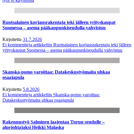
työt jo käynnissä
Ruotsalainen korjausrakentaja teki jälleen yrityskaupat
Suomessa – asema pääkaupunkiseudulla vahvistuu
Kirjoitettu
31.7.2026
Ei kommentteja
artikkeliin Ruotsalainen korjausrakentaja teki jälleen
yrityskaupat Suomessa – asema pääkaupunkiseudulla vahvistuu
Skanska-pomo varoittaa: Datakeskustyömaita uhkaa
osaajapula
Kirjoitettu
5.8.2026
Ei kommentteja
artikkeliin Skanska-pomo varoittaa:
Datakeskustyömaita uhkaa osaajapula
Rakennustyö Salminen laajentaa Turun seudulle –
aluejohtajaksi Heikki Malaska