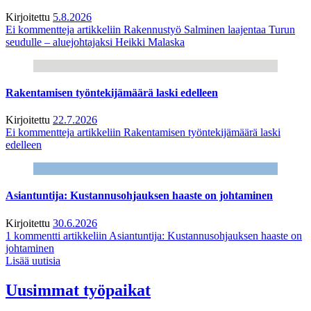
Kirjoitettu
5.8.2026
Ei kommentteja
artikkeliin Rakennustyö Salminen laajentaa Turun
seudulle – aluejohtajaksi Heikki Malaska
Rakentamisen työntekijämäärä laski edelleen
Kirjoitettu
22.7.2026
Ei kommentteja
artikkeliin Rakentamisen työntekijämäärä laski
edelleen
Asiantuntija: Kustannusohjauksen haaste on johtaminen
Kirjoitettu
30.6.2026
1 kommentti
artikkeliin Asiantuntija: Kustannusohjauksen haaste on
johtaminen
Lisää uutisia
Uusimmat työpaikat