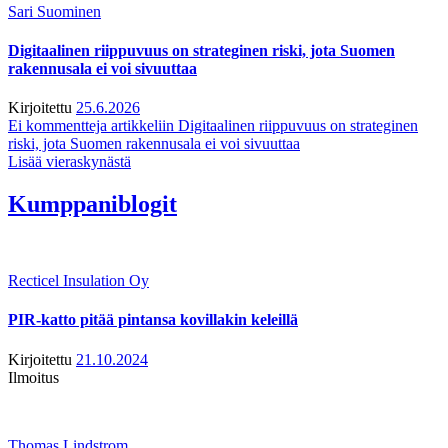
Sari Suominen
Digitaalinen riippuvuus on strateginen riski, jota Suomen
rakennusala ei voi sivuuttaa
Kirjoitettu
25.6.2026
Ei kommentteja
artikkeliin Digitaalinen riippuvuus on strateginen
riski, jota Suomen rakennusala ei voi sivuuttaa
Lisää vieraskynästä
Kumppaniblogit
Recticel Insulation Oy
PIR-katto pitää pintansa kovillakin keleillä
Kirjoitettu
21.10.2024
Ilmoitus
Thomas Lindstrom