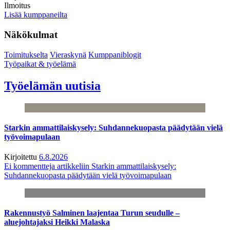
Ilmoitus
Lisää kumppaneilta
Näkökulmat
Toimitukselta
Vieraskynä
Kumppaniblogit
Työpaikat & työelämä
Työelämän uutisia
Starkin ammattilaiskysely: Suhdannekuopasta päädytään vielä
työvoimapulaan
Kirjoitettu
6.8.2026
Ei kommentteja
artikkeliin Starkin ammattilaiskysely:
Suhdannekuopasta päädytään vielä työvoimapulaan
Rakennustyö Salminen laajentaa Turun seudulle –
aluejohtajaksi Heikki Malaska