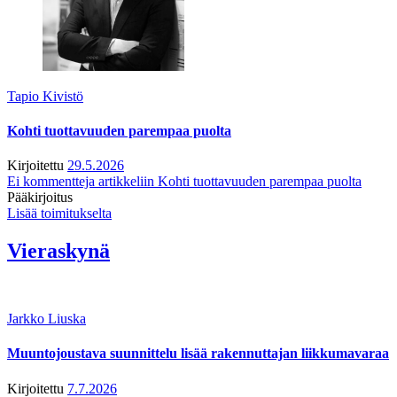
Tapio Kivistö
Kohti tuottavuuden parempaa puolta
Kirjoitettu
29.5.2026
Ei kommentteja
artikkeliin Kohti tuottavuuden parempaa puolta
Pääkirjoitus
Lisää toimitukselta
Vieraskynä
Jarkko Liuska
Muuntojoustava suunnittelu lisää rakennuttajan liikkumavaraa
Kirjoitettu
7.7.2026