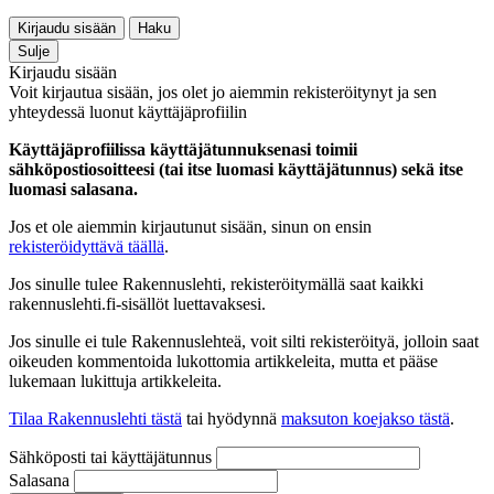
Kirjaudu sisään
Haku
Sulje
Kirjaudu sisään
Voit kirjautua sisään, jos olet jo aiemmin rekisteröitynyt ja sen
yhteydessä luonut käyttäjäprofiilin
Käyttäjäprofiilissa käyttäjätunnuksenasi toimii
sähköpostiosoitteesi (tai itse luomasi käyttäjätunnus) sekä itse
luomasi salasana.
Jos et ole aiemmin kirjautunut sisään, sinun on ensin
rekisteröidyttävä täällä
.
Jos sinulle tulee Rakennuslehti, rekisteröitymällä saat kaikki
rakennuslehti.fi-sisällöt luettavaksesi.
Jos sinulle ei tule Rakennuslehteä, voit silti rekisteröityä, jolloin saat
oikeuden kommentoida lukottomia artikkeleita, mutta et pääse
lukemaan lukittuja artikkeleita.
Tilaa Rakennuslehti tästä
tai hyödynnä
maksuton koejakso tästä
.
Sähköposti tai käyttäjätunnus
Salasana