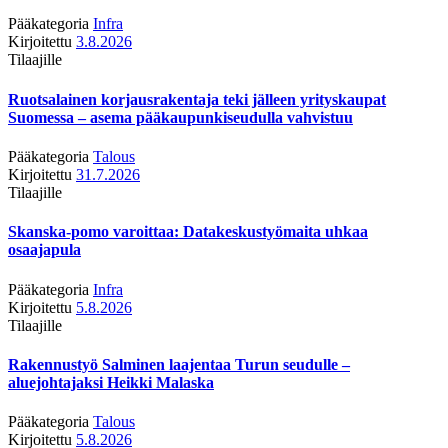
Pääkategoria
Infra
Kirjoitettu
3.8.2026
Tilaajille
Ruotsalainen korjausrakentaja teki jälleen yrityskaupat
Suomessa – asema pääkaupunkiseudulla vahvistuu
Pääkategoria
Talous
Kirjoitettu
31.7.2026
Tilaajille
Skanska-pomo varoittaa: Datakeskustyömaita uhkaa
osaajapula
Pääkategoria
Infra
Kirjoitettu
5.8.2026
Tilaajille
Rakennustyö Salminen laajentaa Turun seudulle –
aluejohtajaksi Heikki Malaska
Pääkategoria
Talous
Kirjoitettu
5.8.2026