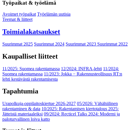
Työpaikat & työelämä
Avoimet työpaikat
Työelämän uutisia
Teemat & liitteet
Toimialakatsaukset
Suurimmat 2025
Suurimmat 2024
Suurimmat 2023
Suurimmat 2022
Kaupalliset liitteet
11/2025: Suomea rakentamassa
12/2024: INFRA-lehti
11/2024:
Suomea rakentamassa
11/2023: Jokka − Rakennusteollisuus RT:n
lehti kestävästä rakentamisesta
Tapahtumia
Urapolkuja-oppilaitoskiertue 2026-2027
05/2026: Vähähiilinen
rakentaminen & data
10/2025: Rakentamisen kiertotalous 2025:
Jätteistä materiaaleiksi
09/2024: Recticel Talks 2024: Moderni ja
paloturvallinen loiva katto