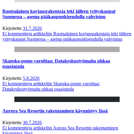
Ruotsalainen korjausrakentaja teki jälleen yrityskaupat
Suomessa – asema pääkaupunkiseudulla vahvistuu
Kirjoitettu
31.7.2026
Ei kommentteja
artikkeliin Ruotsalainen korjausrakentaja teki jälleen
yrityskaupat Suomessa – asema pääkaupunkiseudulla vahvistuu
Skanska-pomo varoittaa: Datakeskustyömaita uhkaa
osaajapula
Kirjoitettu
5.8.2026
Ei kommentteja
artikkeliin Skanska-pomo varoittaa:
Datakeskustyömaita uhkaa osaajapula
Aurora Sea Resortin rakentaminen käynnistyy Iissä
Kirjoitettu
30.7.2026
Ei kommentteja
artikkeliin Aurora Sea Resortin rakentaminen
käynnistyy Iissä