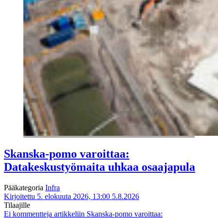
Skanska-pomo varoittaa:
Datakeskustyömaita uhkaa osaajapula
Pääkategoria
Infra
Kirjoitettu 5. elokuuta 2026, 13:00
5.8.2026
Tilaajille
Ei kommentteja
artikkeliin Skanska-pomo varoittaa: