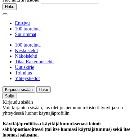
Haku
Etusivu
100 tuoreinta
Suurimmat
100 tuoreinta
Keskustelut
Näköislehti
Tilaa Rakennuslehti
Uutiskirje
Toimitus
Yhteystiedot
Kirjaudu sisään
Haku
Sulje
Kirjaudu sisään
Voit kirjautua sisään, jos olet jo aiemmin rekisteröitynyt ja sen
yhteydessä luonut käyttäjäprofiilin
Käyttäjäprofiilissa käyttäjätunnuksenasi toimii
sähköpostiosoitteesi (tai itse luomasi käyttäjätunnus) sekä itse
luomasi salasana.