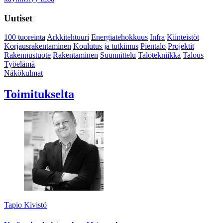
Uutiset
100 tuoreinta
Arkkitehtuuri
Energiatehokkuus
Infra
Kiinteistöt
Korjausrakentaminen
Koulutus ja tutkimus
Pientalo
Projektit
Rakennustuote
Rakentaminen
Suunnittelu
Talotekniikka
Talous
Työelämä
Näkökulmat
Toimitukselta
Tapio Kivistö