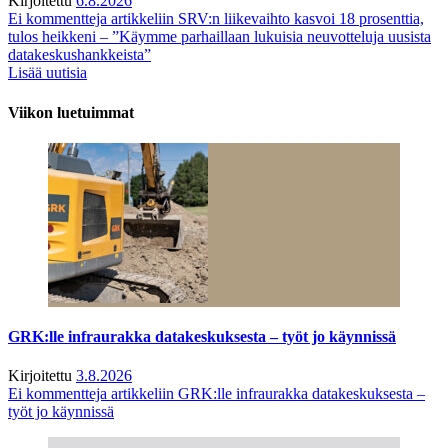
Kirjoitettu
6.8.2026
Ei kommentteja
artikkeliin SRV:n liikevaihto kasvoi 18 prosenttia,
tulos heikkeni – ”Käymme parhaillaan lukuisia neuvotteluja uusista
datakeskushankkeista”
Lisää uutisia
Viikon luetuimmat
GRK:lle infraurakka datakeskuksesta – työt jo käynnissä
Kirjoitettu
3.8.2026
Ei kommentteja
artikkeliin GRK:lle infraurakka datakeskuksesta –
työt jo käynnissä