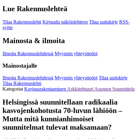
Lue Rakennuslehteä
Tilaa Rakennuslehti
Kirjaudu näköislehteen
Tilaa uutiskirje
RSS-
syöte
Mainosta & ilmoita
Ilmoita Rakennuslehdessä
Myynnin yhteystiedot
Mainostajalle
Ilmoita Rakennuslehdessä
Myynnin yhteystiedot
Tilaa uutiskirje
Tilaa Rakennuslehti
Kategoriat
Korjausrakentaminen
Arkkitehtuuri
Asunnot
Suunnittelu
Helsingissä suunnitellaan radikaalia
kasvojenkohotusta 70-luvun lähiöön –
Mutta mitä kunnianhimoiset
suunnitelmat tulevat maksamaan?