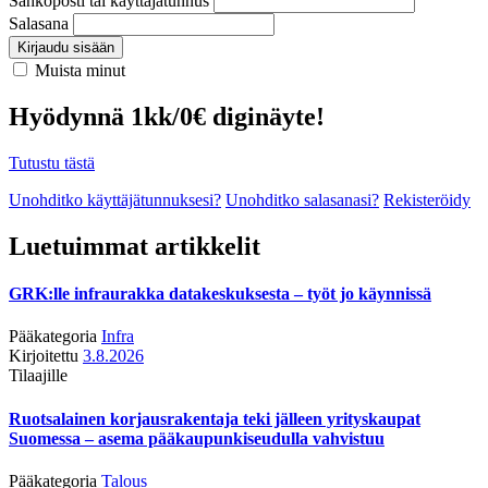
Sähköposti tai käyttäjätunnus
Salasana
Kirjaudu sisään
Muista minut
Hyödynnä 1kk/0€ diginäyte!
Tutustu tästä
Unohditko käyttäjätunnuksesi?
Unohditko salasanasi?
Rekisteröidy
Luetuimmat artikkelit
GRK:lle infraurakka datakeskuksesta – työt jo käynnissä
Pääkategoria
Infra
Kirjoitettu
3.8.2026
Tilaajille
Ruotsalainen korjausrakentaja teki jälleen yrityskaupat
Suomessa – asema pääkaupunkiseudulla vahvistuu
Pääkategoria
Talous