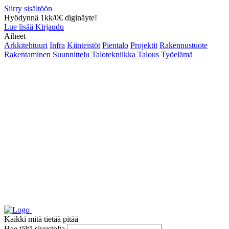
Siirry sisältöön
Hyödynnä 1kk/0€ diginäyte!
Lue lisää
Kirjaudu
Aiheet
Arkkitehtuuri
Infra
Kiinteistöt
Pientalo
Projektit
Rakennustuote
Rakentaminen
Suunnittelu
Talotekniikka
Talous
Työelämä
Kaikki mitä tietää pitää
Hae tältä sivustolta