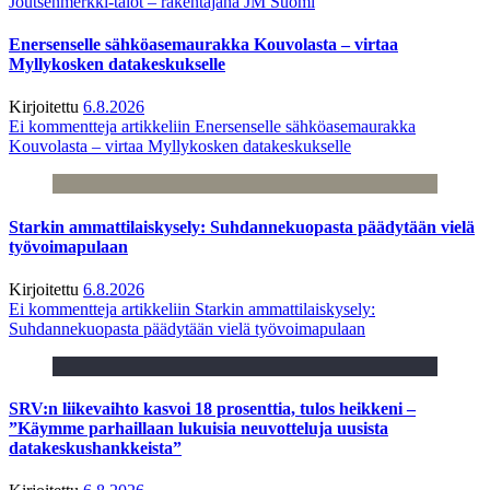
Joutsenmerkki-talot – rakentajana JM Suomi
Enersenselle sähköasemaurakka Kouvolasta – virtaa
Myllykosken datakeskukselle
Kirjoitettu
6.8.2026
Ei kommentteja
artikkeliin Enersenselle sähköasemaurakka
Kouvolasta – virtaa Myllykosken datakeskukselle
Starkin ammattilaiskysely: Suhdannekuopasta päädytään vielä
työvoimapulaan
Kirjoitettu
6.8.2026
Ei kommentteja
artikkeliin Starkin ammattilaiskysely:
Suhdannekuopasta päädytään vielä työvoimapulaan
SRV:n liikevaihto kasvoi 18 prosenttia, tulos heikkeni –
”Käymme parhaillaan lukuisia neuvotteluja uusista
datakeskushankkeista”