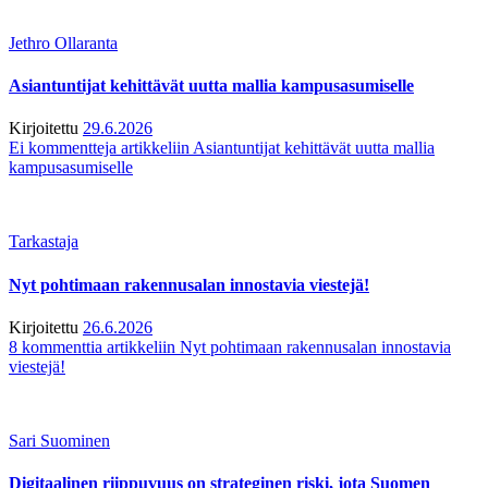
Jethro Ollaranta
Asiantuntijat kehittävät uutta mallia kampusasumiselle
Kirjoitettu
29.6.2026
Ei kommentteja
artikkeliin Asiantuntijat kehittävät uutta mallia
kampusasumiselle
Tarkastaja
Nyt pohtimaan rakennusalan innostavia viestejä!
Kirjoitettu
26.6.2026
8 kommenttia
artikkeliin Nyt pohtimaan rakennusalan innostavia
viestejä!
Sari Suominen
Digitaalinen riippuvuus on strateginen riski, jota Suomen