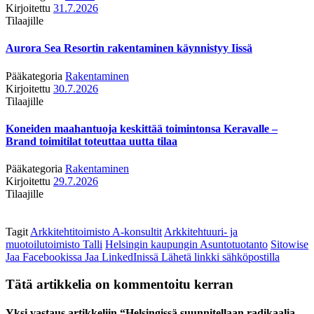
Kirjoitettu
31.7.2026
Tilaajille
Aurora Sea Resortin rakentaminen käynnistyy Iissä
Pääkategoria
Rakentaminen
Kirjoitettu
30.7.2026
Tilaajille
Koneiden maahantuoja keskittää toimintonsa Keravalle –
Brand toimitilat toteuttaa uutta tilaa
Pääkategoria
Rakentaminen
Kirjoitettu
29.7.2026
Tilaajille
Tagit
Arkkitehtitoimisto A-konsultit
Arkkitehtuuri- ja
muotoilutoimisto Talli
Helsingin kaupungin Asuntotuotanto
Sitowise
Jaa Facebookissa
Jaa LinkedInissä
Lähetä linkki sähköpostilla
Tätä artikkelia on kommentoitu kerran
Yksi vastaus artikkeliin “Helsingissä suunnitellaan radikaalia