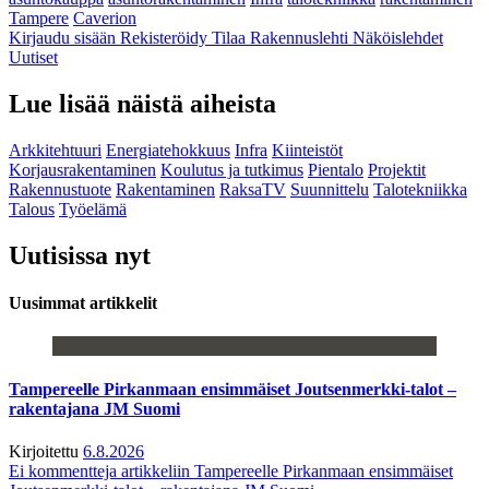
Tampere
Caverion
Kirjaudu sisään
Rekisteröidy
Tilaa Rakennuslehti
Näköislehdet
Uutiset
Lue lisää näistä aiheista
Arkkitehtuuri
Energiatehokkuus
Infra
Kiinteistöt
Korjausrakentaminen
Koulutus ja tutkimus
Pientalo
Projektit
Rakennustuote
Rakentaminen
RaksaTV
Suunnittelu
Talotekniikka
Talous
Työelämä
Uutisissa nyt
Uusimmat artikkelit
Tampereelle Pirkanmaan ensimmäiset Joutsenmerkki-talot –
rakentajana JM Suomi
Kirjoitettu
6.8.2026
Ei kommentteja
artikkeliin Tampereelle Pirkanmaan ensimmäiset