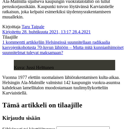
Ala-Malmilla sijaitseva kaupungin vuokratalolähiö on tullut
peruskorjausikään. Kaupunki toivoo löytävänsä Karviaistielle
ratkaisun, joka kelpaisi esimerkiksi täydennysrakentamiseen
muuallekin.
Kirjoittaja
Taru Taipale
Kirjoitettu 28. huhtikuuta 2021, 13:17
28.4.2021
Tilaajille
1 kommentti
artikkeliin Helsingissä suunnitellaan radikaalia
kasvojenkohotusta 70-luvun lähiöön – Mutta mitä kunnianhimoiset
suunnitelmat tulevat maksamaan?
Kuva: Jussi Helttunen
Vuonna 1977 elettiin suomalaisen lähiörakentamisen kulta-aikaa.
Helsingin Ala-Malmille valmistui 142 kaupungin vuokra-asuntoa
kahdeksan lamellitalon muodostamaan tuulimyllykortteliin
Karviaistiellä.
Tämä artikkeli on tilaajille
Kirjaudu sisään