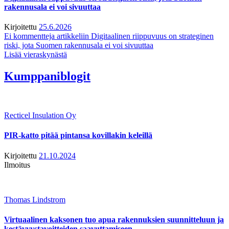
rakennusala ei voi sivuuttaa
Kirjoitettu
25.6.2026
Ei kommentteja
artikkeliin Digitaalinen riippuvuus on strateginen
riski, jota Suomen rakennusala ei voi sivuuttaa
Lisää vieraskynästä
Kumppaniblogit
Recticel Insulation Oy
PIR-katto pitää pintansa kovillakin keleillä
Kirjoitettu
21.10.2024
Ilmoitus
Thomas Lindstrom
Virtuaalinen kaksonen tuo apua rakennuksien suunnitteluun ja
kestävyystavoitteiden saavuttamiseen