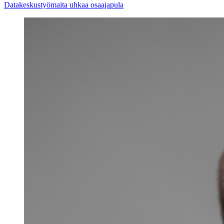
Datakeskustyömaita uhkaa osaajapula