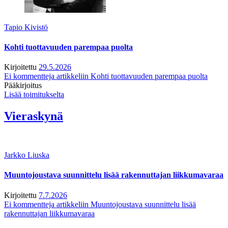
Tapio Kivistö
Kohti tuottavuuden parempaa puolta
Kirjoitettu
29.5.2026
Ei kommentteja
artikkeliin Kohti tuottavuuden parempaa puolta
Pääkirjoitus
Lisää toimitukselta
Vieraskynä
Jarkko Liuska
Muuntojoustava suunnittelu lisää rakennuttajan liikkumavaraa
Kirjoitettu
7.7.2026
Ei kommentteja
artikkeliin Muuntojoustava suunnittelu lisää
rakennuttajan liikkumavaraa