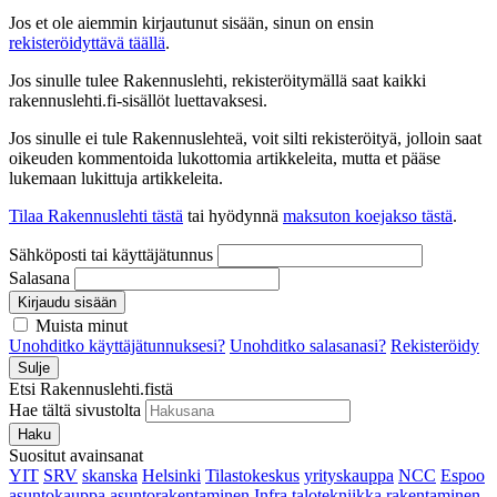
Jos et ole aiemmin kirjautunut sisään, sinun on ensin
rekisteröidyttävä täällä
.
Jos sinulle tulee Rakennuslehti, rekisteröitymällä saat kaikki
rakennuslehti.fi-sisällöt luettavaksesi.
Jos sinulle ei tule Rakennuslehteä, voit silti rekisteröityä, jolloin saat
oikeuden kommentoida lukottomia artikkeleita, mutta et pääse
lukemaan lukittuja artikkeleita.
Tilaa Rakennuslehti tästä
tai hyödynnä
maksuton koejakso tästä
.
Sähköposti tai käyttäjätunnus
Salasana
Kirjaudu sisään
Muista minut
Unohditko käyttäjätunnuksesi?
Unohditko salasanasi?
Rekisteröidy
Sulje
Etsi Rakennuslehti.fistä
Hae tältä sivustolta
Haku
Suositut avainsanat
YIT
SRV
skanska
Helsinki
Tilastokeskus
yrityskauppa
NCC
Espoo
asuntokauppa
asuntorakentaminen
Infra
talotekniikka
rakentaminen