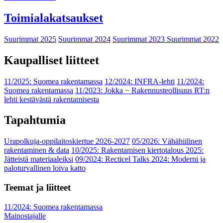
Toimialakatsaukset
Suurimmat 2025
Suurimmat 2024
Suurimmat 2023
Suurimmat 2022
Kaupalliset liitteet
11/2025: Suomea rakentamassa
12/2024: INFRA-lehti
11/2024:
Suomea rakentamassa
11/2023: Jokka − Rakennusteollisuus RT:n
lehti kestävästä rakentamisesta
Tapahtumia
Urapolkuja-oppilaitoskiertue 2026-2027
05/2026: Vähähiilinen
rakentaminen & data
10/2025: Rakentamisen kiertotalous 2025:
Jätteistä materiaaleiksi
09/2024: Recticel Talks 2024: Moderni ja
paloturvallinen loiva katto
Teemat ja liitteet
11/2024: Suomea rakentamassa
Mainostajalle