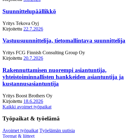
Suunnittelupäällikkö
Yritys
Tekova Oyj
Kirjoitettu
22.7.2026
Vastuusuunnittelija, tietomallintava suunnittelija
Yritys
FCG Finnish Consulting Group Oy
Kirjoitettu
20.7.2026
Rakennuttamisen nuorempi asiantuntija,
yhteistoiminnallisten hankkeiden asiantuntija ja
kustannusasiantuntija
Yritys
Boost Brothers Oy
Kirjoitettu
18.6.2026
Kaikki avoimet työpaikat
Työpaikat & työelämä
Avoimet työpaikat
Työelämän uutisia
Teemat & liitteet