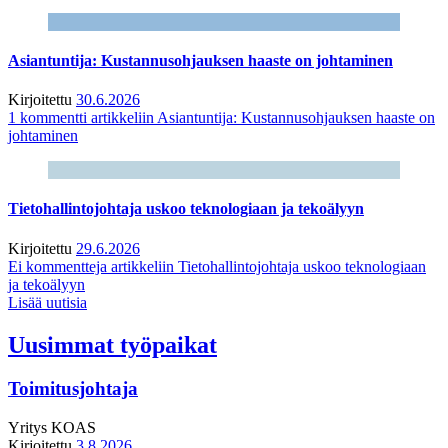
Asiantuntija: Kustannusohjauksen haaste on johtaminen
Kirjoitettu
30.6.2026
1 kommentti
artikkeliin Asiantuntija: Kustannusohjauksen haaste on
johtaminen
Tietohallintojohtaja uskoo teknologiaan ja tekoälyyn
Kirjoitettu
29.6.2026
Ei kommentteja
artikkeliin Tietohallintojohtaja uskoo teknologiaan
ja tekoälyyn
Lisää uutisia
Uusimmat työpaikat
Toimitusjohtaja
Yritys
KOAS
Kirjoitettu
3.8.2026