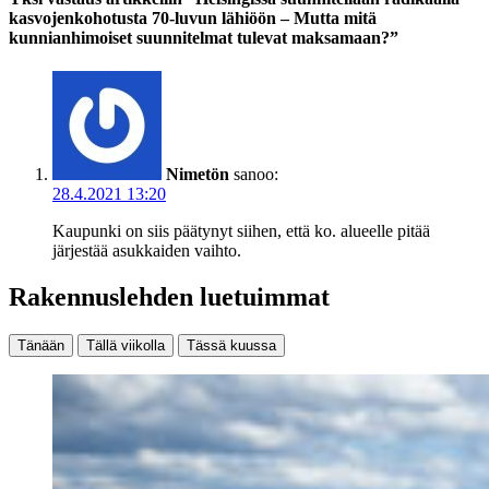
kasvojenkohotusta 70-luvun lähiöön – Mutta mitä
kunnianhimoiset suunnitelmat tulevat maksamaan?”
Nimetön
sanoo:
28.4.2021 13:20
Kaupunki on siis päätynyt siihen, että ko. alueelle pitää
järjestää asukkaiden vaihto.
Rakennuslehden luetuimmat
Tänään
Tällä viikolla
Tässä kuussa