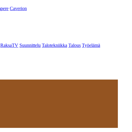
pere
Caverion
RaksaTV
Suunnittelu
Talotekniikka
Talous
Työelämä