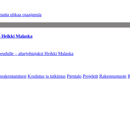
maita uhkaa osaajapula
i Heikki Malaska
eudulle – aluejohtajaksi Heikki Malaska
srakentaminen
Koulutus ja tutkimus
Pientalo
Projektit
Rakennustuote
R