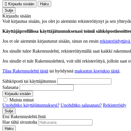
Kirjaudu sisään
Haku
Sulje
Kirjaudu sisään
Voit kirjautua sisään, jos olet jo aiemmin rekisteröitynyt ja sen yhteyde
Käyttäjäprofiilissa käyttäjätunnuksenasi toimii sähköpostiosoittees
Jos et ole aiemmin kirjautunut sisään, sinun on ensin
rekisteröidyttävä 
Jos sinulle tulee Rakennuslehti, rekisteröitymällä saat kaikki rakennusle
Jos sinulle ei tule Rakennuslehteä, voit silti rekisteröityä, jolloin sa
Tilaa Rakennuslehti tästä
tai hyödynnä
maksuton koejakso tästä
.
Sähköposti tai käyttäjätunnus
Salasana
Kirjaudu sisään
Muista minut
Unohditko käyttäjätunnuksesi?
Unohditko salasanasi?
Rekisteröidy
Sulje
Etsi Rakennuslehti.fistä
Hae tältä sivustolta
Haku