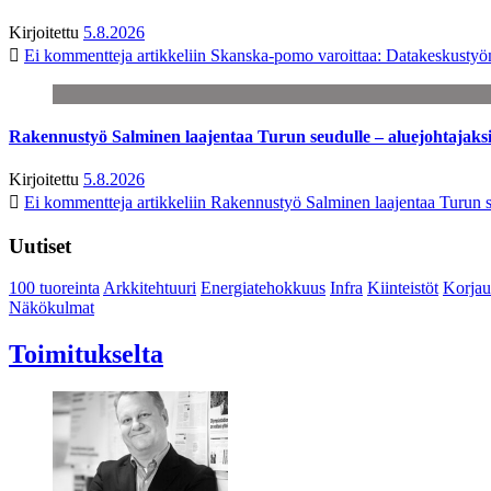
Kirjoitettu
5.8.2026
Ei kommentteja
artikkeliin Skanska-pomo varoittaa: Datakeskustyö
Rakennustyö Salminen laajentaa Turun seudulle – aluejohtajaks
Kirjoitettu
5.8.2026
Ei kommentteja
artikkeliin Rakennustyö Salminen laajentaa Turun s
Uutiset
100 tuoreinta
Arkkitehtuuri
Energiatehokkuus
Infra
Kiinteistöt
Korjau
Näkökulmat
Toimitukselta