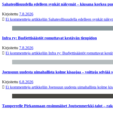
Sahateollisuudella edelleen synkät näkymät – kiusana korkea pu
Kirjoitettu
7.8.2026
Ei kommentteja
artikkeliin Sahateollisuudella edelleen synkät näk
Infra ry: Budjettisäästöt romuttavat kestävän tienpidon
Kirjoitettu
7.8.2026
Ei kommentteja
artikkeliin Infra ry: Budjettisäästöt romuttavat kest
Joensuun uudesta uimahallista kolme kisaajaa – voittaja selviää s
Kirjoitettu
6.8.2026
Ei kommentteja
artikkeliin Joensuun uudesta uimahallista kolme kisa
Tampereelle Pirkanmaan ensimmäiset Joutsenmerkki-talot – ra