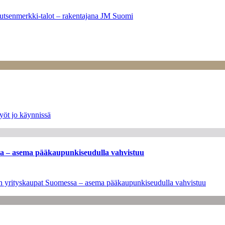
utsenmerkki-talot – rakentajana JM Suomi
yöt jo käynnissä
ssa – asema pääkaupunkiseudulla vahvistuu
leen yrityskaupat Suomessa – asema pääkaupunkiseudulla vahvistuu