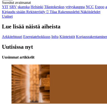
Suositut avainsanat
YIT
SRV
skanska
Helsinki
Tilastokeskus
yrityskauppa
NCC
Espoo
Kirjaudu sisään
Rekisteröidy
Tilaa Rakennuslehti
Näköislehdet
Uutiset
Lue lisää näistä aiheista
Arkkitehtuuri
Energiatehokkuus
Infra
Kiinteistöt
Korjausrakentamine
Uutisissa nyt
Uusimmat artikkelit