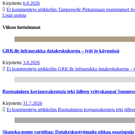
Kirjoitettu
6.8.2026
Ei kommentteja
artikkeliin Tampereelle Pirkanmaan ensimmäiset Jo
Lisää uutisia
Viikon luetuimmat
GRK:lle infraurakka datakeskuksesta – työt jo käynnissä
Kirjoitettu
3.8.2026
Ei kommentteja
artikkeliin GRK:lle infraurakka datakeskuksesta – t
Ruotsalainen korjausrakentaja teki jälleen yrityskaupat Suome
Kirjoitettu
31.7.2026
Ei kommentteja
artikkeliin Ruotsalainen korjausrakentaja teki jäl
Skanska-pomo varoittaa: Datakeskustyömaita uhkaa osaajapula