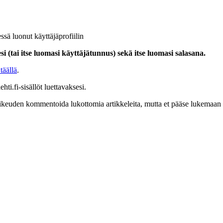
ssä luonut käyttäjäprofiilin
i (tai itse luomasi käyttäjätunnus) sekä itse luomasi salasana.
täällä
.
hti.fi-sisällöt luettavaksesi.
at oikeuden kommentoida lukottomia artikkeleita, mutta et pääse lukemaan l