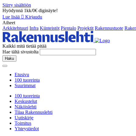
Siirry sisältöön
Hyödynnä 1kk/0€ diginäyte!
Lue lisää
Kirjaudu
Aiheet
Arkkitehtuuri
Infra
Kiinteistöt
Pientalo
Projektit
Rakennustuote
Raken
Kaikki mitä tietää pitää
Hae tältä sivustolta
Haku
Etusivu
100 tuoreinta
Suurimmat
100 tuoreinta
Keskustelut
Näköislehti
Tilaa Rakennuslehti
Uutiskirje
Toimitus
Yhteystiedot