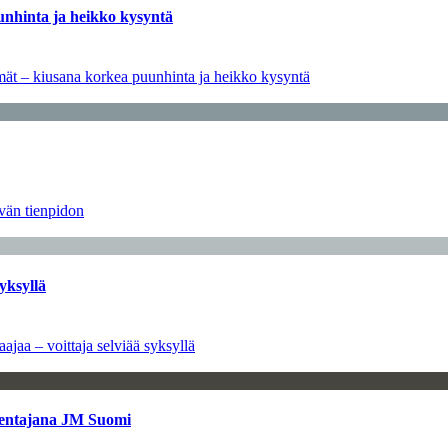
unhinta ja heikko kysyntä
ymät – kiusana korkea puunhinta ja heikko kysyntä
ävän tienpidon
yksyllä
ajaa – voittaja selviää syksyllä
kentajana JM Suomi