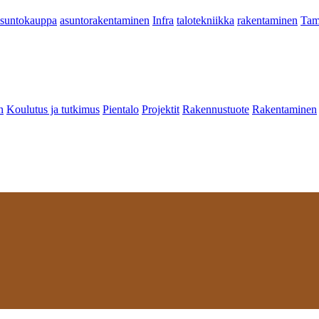
asuntokauppa
asuntorakentaminen
Infra
talotekniikka
rakentaminen
Tam
n
Koulutus ja tutkimus
Pientalo
Projektit
Rakennustuote
Rakentaminen