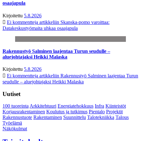
osaajapula
Kirjoitettu
5.8.2026
Ei kommentteja
artikkeliin Skanska-pomo varoittaa:
Datakeskustyömaita uhkaa osaajapula
Rakennustyö Salminen laajentaa Turun seudulle –
aluejohtajaksi Heikki Malaska
Kirjoitettu
5.8.2026
Ei kommentteja
artikkeliin Rakennustyö Salminen laajentaa Turun
seudulle – aluejohtajaksi Heikki Malaska
Uutiset
100 tuoreinta
Arkkitehtuuri
Energiatehokkuus
Infra
Kiinteistöt
Korjausrakentaminen
Koulutus ja tutkimus
Pientalo
Projektit
Rakennustuote
Rakentaminen
Suunnittelu
Talotekniikka
Talous
Työelämä
Näkökulmat