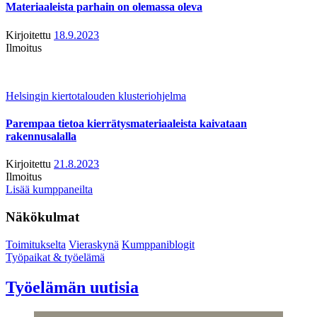
Materiaaleista parhain on olemassa oleva
Kirjoitettu
18.9.2023
Ilmoitus
Helsingin kiertotalouden klusteriohjelma
Parempaa tietoa kierrätysmateriaaleista kaivataan
rakennusalalla
Kirjoitettu
21.8.2023
Ilmoitus
Lisää kumppaneilta
Näkökulmat
Toimitukselta
Vieraskynä
Kumppaniblogit
Työpaikat & työelämä
Työelämän uutisia