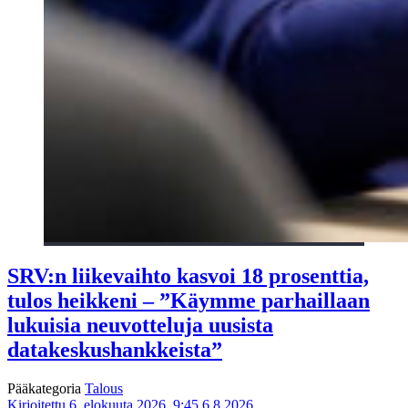
SRV:n liikevaihto kasvoi 18 prosenttia,
tulos heikkeni – ”Käymme parhaillaan
lukuisia neuvotteluja uusista
datakeskushankkeista”
Pääkategoria
Talous
Kirjoitettu 6. elokuuta 2026, 9:45
6.8.2026