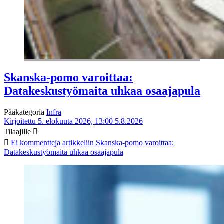
Skanska-pomo varoittaa:
Datakeskustyömaita uhkaa osaajapula
Pääkategoria
Infra
Kirjoitettu 5. elokuuta 2026, 13:00
5.8.2026
Tilaajille
Ei kommentteja
artikkeliin Skanska-pomo varoittaa:
Datakeskustyömaita uhkaa osaajapula