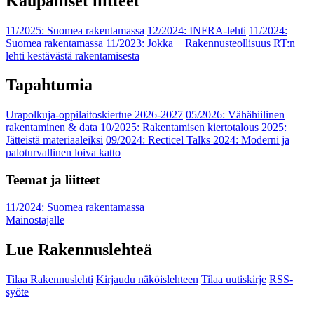
Kaupalliset liitteet
11/2025: Suomea rakentamassa
12/2024: INFRA-lehti
11/2024:
Suomea rakentamassa
11/2023: Jokka − Rakennusteollisuus RT:n
lehti kestävästä rakentamisesta
Tapahtumia
Urapolkuja-oppilaitoskiertue 2026-2027
05/2026: Vähähiilinen
rakentaminen & data
10/2025: Rakentamisen kiertotalous 2025:
Jätteistä materiaaleiksi
09/2024: Recticel Talks 2024: Moderni ja
paloturvallinen loiva katto
Teemat ja liitteet
11/2024: Suomea rakentamassa
Mainostajalle
Lue Rakennuslehteä
Tilaa Rakennuslehti
Kirjaudu näköislehteen
Tilaa uutiskirje
RSS-
syöte