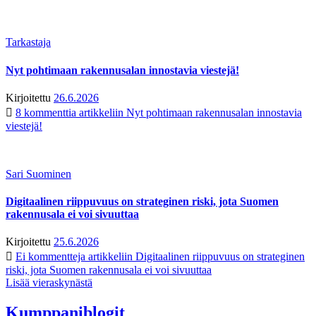
Tarkastaja
Nyt pohtimaan rakennusalan innostavia viestejä!
Kirjoitettu
26.6.2026
8 kommenttia
artikkeliin Nyt pohtimaan rakennusalan innostavia
viestejä!
Sari Suominen
Digitaalinen riippuvuus on strateginen riski, jota Suomen
rakennusala ei voi sivuuttaa
Kirjoitettu
25.6.2026
Ei kommentteja
artikkeliin Digitaalinen riippuvuus on strateginen
riski, jota Suomen rakennusala ei voi sivuuttaa
Lisää vieraskynästä
Kumppaniblogit