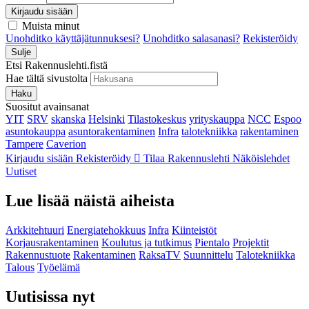
Kirjaudu sisään
Muista minut
Unohditko käyttäjätunnuksesi?
Unohditko salasanasi?
Rekisteröidy
Sulje
Etsi Rakennuslehti.fistä
Hae tältä sivustolta
Haku
Suositut avainsanat
YIT
SRV
skanska
Helsinki
Tilastokeskus
yrityskauppa
NCC
Espoo
asuntokauppa
asuntorakentaminen
Infra
talotekniikka
rakentaminen
Tampere
Caverion
Kirjaudu sisään
Rekisteröidy
Tilaa Rakennuslehti
Näköislehdet
Uutiset
Lue lisää näistä aiheista
Arkkitehtuuri
Energiatehokkuus
Infra
Kiinteistöt
Korjausrakentaminen
Koulutus ja tutkimus
Pientalo
Projektit
Rakennustuote
Rakentaminen
RaksaTV
Suunnittelu
Talotekniikka
Talous
Työelämä
Uutisissa nyt