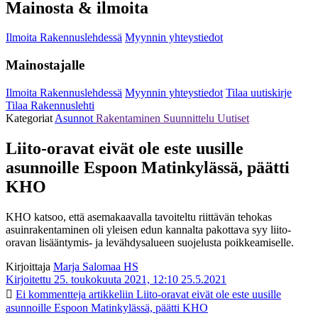
Mainosta & ilmoita
Ilmoita Rakennuslehdessä
Myynnin yhteystiedot
Mainostajalle
Ilmoita Rakennuslehdessä
Myynnin yhteystiedot
Tilaa uutiskirje
Tilaa Rakennuslehti
Kategoriat
Asunnot
Rakentaminen
Suunnittelu
Uutiset
Liito-oravat eivät ole este uusille
asunnoille Espoon Matinkylässä, päätti
KHO
KHO katsoo, että asemakaavalla tavoiteltu riittävän tehokas
asuinrakentaminen oli yleisen edun kannalta pakottava syy liito-
oravan lisääntymis- ja levähdysalueen suojelusta poikkeamiselle.
Kirjoittaja
Marja Salomaa HS
Kirjoitettu 25. toukokuuta 2021, 12:10
25.5.2021
Ei kommentteja
artikkeliin Liito-oravat eivät ole este uusille
asunnoille Espoon Matinkylässä, päätti KHO