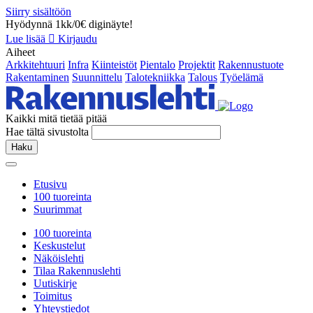
Siirry sisältöön
Hyödynnä 1kk/0€ diginäyte!
Lue lisää
Kirjaudu
Aiheet
Arkkitehtuuri
Infra
Kiinteistöt
Pientalo
Projektit
Rakennustuote
Rakentaminen
Suunnittelu
Talotekniikka
Talous
Työelämä
Kaikki mitä tietää pitää
Hae tältä sivustolta
Haku
Etusivu
100 tuoreinta
Suurimmat
100 tuoreinta
Keskustelut
Näköislehti
Tilaa Rakennuslehti
Uutiskirje
Toimitus
Yhteystiedot