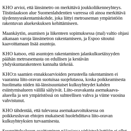
KHO arvioi, että länsimetro on merkittävä joukkoliikenneyhteys.
Tiistinlaakson alue Suomenlahdentien varressa oli ainoa merkittävä
täydennysrakentamiskohde, joka liittyi metroaseman ympäristöön
rakentuvan aluekeskuksen kehittämiseen.
Maankäytön, asumisen ja liikenteen sopimuksessa (mal) valtio ohjasi
aikanaan varoja länsimetron rakentamiseen, ja Espoo sitoutui
kaavoittamaan lisää asuntoja.
KHO katsoo, että asuntojen rakentaminen jalankulkuetäisyyden
päähän metroasemasta on edullisen ja kestävän
yhdyskuntarakenteen kannalta tärkeää.
KHO:n saamien ennakkoarvioiden perusteella rakentaminen ei
vaaranna liito-oravan suotuisaa suojelutasoa, koska poikkeamisesta
huolimatta niiden itä-länsisuuntaiset kulkuyhteydet kahden
esiintymisalueen välillä säilyivät. Liito-oravakanta asemakaava-
alueella ja sen ympäristössä on suhteellisen vahva ja viime vuosina
vahvistunut.
KHO tähdentää, että tulevassa asemakaavoituksessa on
poikkeusluvan ehtojen mukaisesti huolehdittava liito-oravan
kulkuyhteyksien turvaamisesta.
Suunnittelualueen osoittaminen pääasiassa virkistyskäyttöön ei ollut