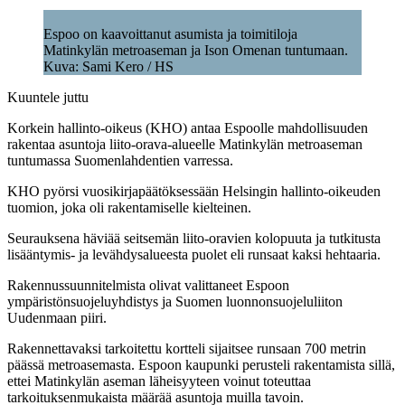
Espoo on kaavoittanut asumista ja toimitiloja
Matinkylän metroaseman ja Ison Omenan tuntumaan.
Kuva: Sami Kero / HS
Kuuntele juttu
Korkein hallinto-oikeus (KHO) antaa Espoolle mahdollisuuden
rakentaa asuntoja liito-orava-alueelle Matinkylän metroaseman
tuntumassa Suomenlahdentien varressa.
KHO pyörsi vuosikirjapäätöksessään Helsingin hallinto-oikeuden
tuomion, joka oli rakentamiselle kielteinen.
Seurauksena häviää seitsemän liito-oravien kolopuuta ja tutkitusta
lisääntymis- ja levähdysalueesta puolet eli runsaat kaksi hehtaaria.
Rakennussuunnitelmista olivat valittaneet Espoon
ympäristönsuojeluyhdistys ja Suomen luonnonsuojeluliiton
Uudenmaan piiri.
Rakennettavaksi tarkoitettu kortteli sijaitsee runsaan 700 metrin
päässä metroasemasta. Espoon kaupunki perusteli rakentamista sillä,
ettei Matinkylän aseman läheisyyteen voinut toteuttaa
tarkoituksenmukaista määrää asuntoja muilla tavoin.