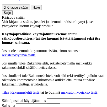
Kirjaudu sisään
Haku
Sulje
Kirjaudu sisään
Voit kirjautua sisään, jos olet jo aiemmin rekisteröitynyt ja sen
yhteydessä luonut käyttäjäprofiilin
Käyttäjäprofiilissa käyttäjätunnuksenasi toimii
sähköpostiosoitteesi (tai itse luomasi käyttäjätunnus) sekä itse
luomasi salasana.
Jos et ole aiemmin kirjautunut sisään, sinun on ensin
rekisteröidyttävä täällä
.
Jos sinulle tulee Rakennuslehti, rekisteröitymällä saat kaikki
rakennuslehti.fi-sisällöt luettavaksesi.
Jos sinulle ei tule Rakennuslehteä, voit silti rekisteröityä, jolloin saat
oikeuden kommentoida lukottomia artikkeleita, mutta et pääse
lukemaan lukittuja artikkeleita.
Tilaa Rakennuslehti tästä
tai hyödynnä
maksuton koejakso tästä
.
Sähköposti tai käyttäjätunnus
Salasana