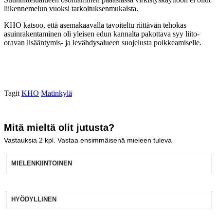
liikennemelun vuoksi tarkoituksenmukaista.
KHO katsoo, että asemakaavalla tavoiteltu riittävän tehokas
asuinrakentaminen oli yleisen edun kannalta pakottava syy liito-
oravan lisääntymis- ja levähdysalueen suojelusta poikkeamiselle.
Tagit
KHO
Matinkylä
Mitä mieltä olit jutusta?
Vastauksia
2
kpl. Vastaa ensimmäisenä mieleen tuleva
MIELENKIINTOINEN
HYÖDYLLINEN