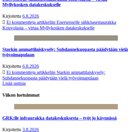
Myllykosken datakeskukselle
Kirjoitettu
6.8.2026
Ei kommentteja
artikkeliin Enersenselle sähköasemaurakka
Kouvolasta – virtaa Myllykosken datakeskukselle
Starkin ammattilaiskysely: Suhdannekuopasta päädytään vielä
työvoimapulaan
Kirjoitettu
6.8.2026
Ei kommentteja
artikkeliin Starkin ammattilaiskysely:
Suhdannekuopasta päädytään vielä työvoimapulaan
Lisää uutisia
Viikon luetuimmat
GRK:lle infraurakka datakeskuksesta – työt jo käynnissä
Kirjoitettu
3.8.2026