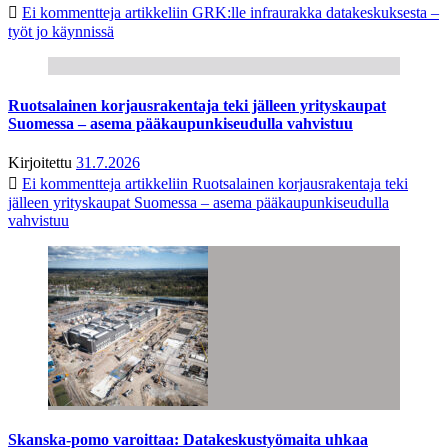
Ei kommentteja
artikkeliin GRK:lle infraurakka datakeskuksesta –
työt jo käynnissä
Ruotsalainen korjausrakentaja teki jälleen yrityskaupat
Suomessa – asema pääkaupunkiseudulla vahvistuu
Kirjoitettu
31.7.2026
Ei kommentteja
artikkeliin Ruotsalainen korjausrakentaja teki
jälleen yrityskaupat Suomessa – asema pääkaupunkiseudulla
vahvistuu
Skanska-pomo varoittaa: Datakeskustyömaita uhkaa