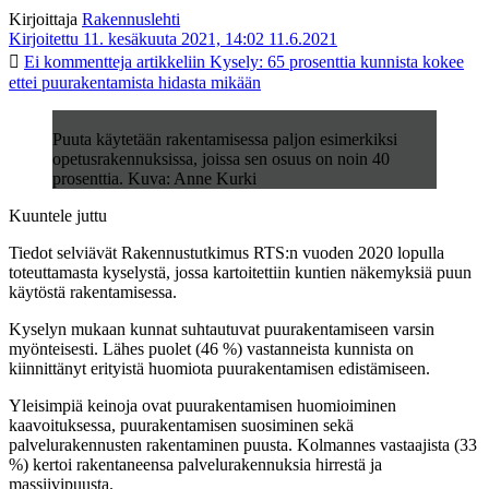
Kirjoittaja
Rakennuslehti
Kirjoitettu 11. kesäkuuta 2021, 14:02
11.6.2021
Ei kommentteja
artikkeliin Kysely: 65 prosenttia kunnista kokee
ettei puurakentamista hidasta mikään
Puuta käytetään rakentamisessa paljon esimerkiksi
opetusrakennuksissa, joissa sen osuus on noin 40
prosenttia. Kuva: Anne Kurki
Kuuntele juttu
Tiedot selviävät Rakennustutkimus RTS:n vuoden 2020 lopulla
toteuttamasta kyselystä, jossa kartoitettiin kuntien näkemyksiä puun
käytöstä rakentamisessa.
Kyselyn mukaan kunnat suhtautuvat puurakentamiseen varsin
myönteisesti. Lähes puolet (46 %) vastanneista kunnista on
kiinnittänyt erityistä huomiota puurakentamisen edistämiseen.
Yleisimpiä keinoja ovat puurakentamisen huomioiminen
kaavoituksessa, puurakentamisen suosiminen sekä
palvelurakennusten rakentaminen puusta. Kolmannes vastaajista (33
%) kertoi rakentaneensa palvelurakennuksia hirrestä ja
massiivipuusta.