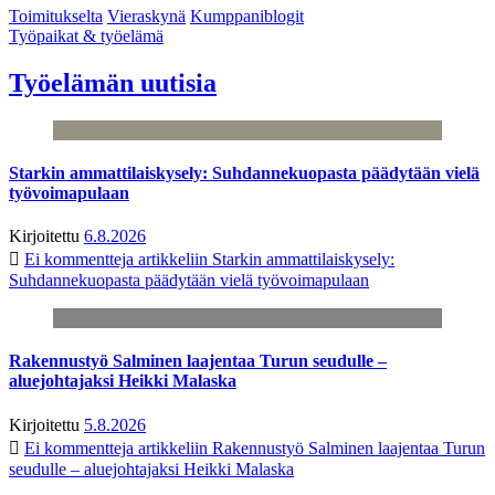
Toimitukselta
Vieraskynä
Kumppaniblogit
Työpaikat & työelämä
Työelämän uutisia
Starkin ammattilaiskysely: Suhdannekuopasta päädytään vielä
työvoimapulaan
Kirjoitettu
6.8.2026
Ei kommentteja
artikkeliin Starkin ammattilaiskysely:
Suhdannekuopasta päädytään vielä työvoimapulaan
Rakennustyö Salminen laajentaa Turun seudulle –
aluejohtajaksi Heikki Malaska
Kirjoitettu
5.8.2026
Ei kommentteja
artikkeliin Rakennustyö Salminen laajentaa Turun
seudulle – aluejohtajaksi Heikki Malaska