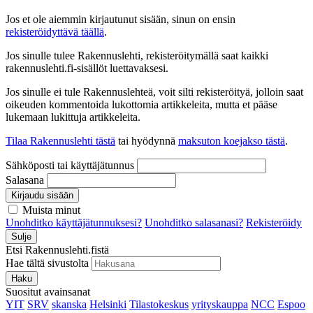
Jos et ole aiemmin kirjautunut sisään, sinun on ensin
rekisteröidyttävä täällä
.
Jos sinulle tulee Rakennuslehti, rekisteröitymällä saat kaikki
rakennuslehti.fi-sisällöt luettavaksesi.
Jos sinulle ei tule Rakennuslehteä, voit silti rekisteröityä, jolloin saat
oikeuden kommentoida lukottomia artikkeleita, mutta et pääse
lukemaan lukittuja artikkeleita.
Tilaa Rakennuslehti tästä
tai hyödynnä
maksuton koejakso tästä
.
Sähköposti tai käyttäjätunnus
Salasana
Kirjaudu sisään
Muista minut
Unohditko käyttäjätunnuksesi?
Unohditko salasanasi?
Rekisteröidy
Sulje
Etsi Rakennuslehti.fistä
Hae tältä sivustolta
Haku
Suositut avainsanat
YIT
SRV
skanska
Helsinki
Tilastokeskus
yrityskauppa
NCC
Espoo