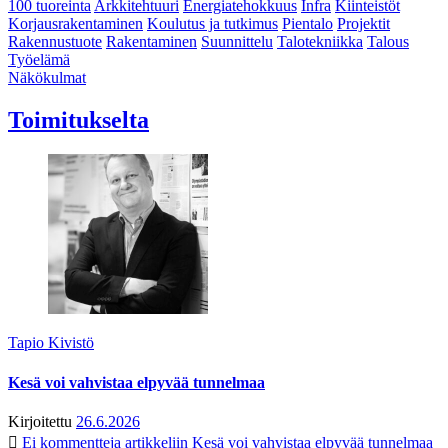
100 tuoreinta
Arkkitehtuuri
Energiatehokkuus
Infra
Kiinteistöt
Korjausrakentaminen
Koulutus ja tutkimus
Pientalo
Projektit
Rakennustuote
Rakentaminen
Suunnittelu
Talotekniikka
Talous
Työelämä
Näkökulmat
Toimitukselta
Tapio Kivistö
Kesä voi vahvistaa elpyvää tunnelmaa
Kirjoitettu
26.6.2026
Ei kommentteja
artikkeliin Kesä voi vahvistaa elpyvää tunnelmaa