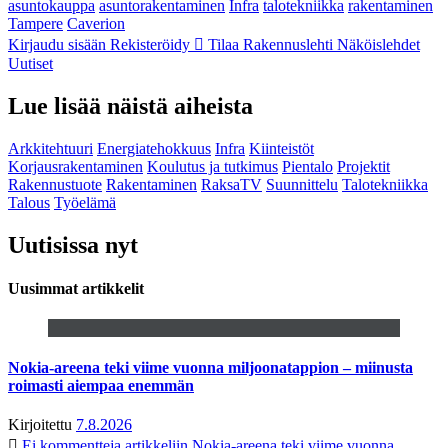
asuntokauppa
asuntorakentaminen
Infra
talotekniikka
rakentaminen
Tampere
Caverion
Kirjaudu sisään
Rekisteröidy
Tilaa Rakennuslehti
Näköislehdet
Uutiset
Lue lisää näistä aiheista
Arkkitehtuuri
Energiatehokkuus
Infra
Kiinteistöt
Korjausrakentaminen
Koulutus ja tutkimus
Pientalo
Projektit
Rakennustuote
Rakentaminen
RaksaTV
Suunnittelu
Talotekniikka
Talous
Työelämä
Uutisissa nyt
Uusimmat artikkelit
Nokia-areena teki viime vuonna miljoonatappion – miinusta
roimasti aiempaa enemmän
Kirjoitettu
7.8.2026
Ei kommentteja
artikkeliin Nokia-areena teki viime vuonna