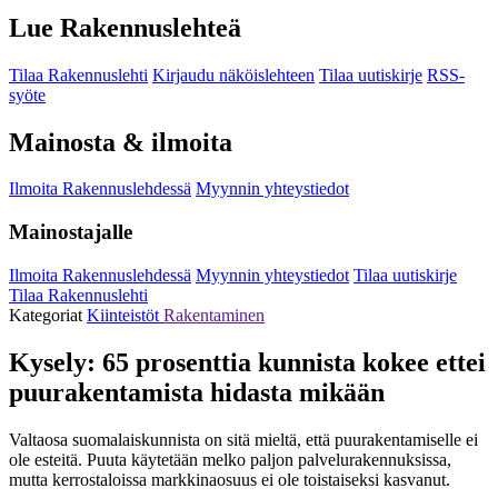
Lue Rakennuslehteä
Tilaa Rakennuslehti
Kirjaudu näköislehteen
Tilaa uutiskirje
RSS-
syöte
Mainosta & ilmoita
Ilmoita Rakennuslehdessä
Myynnin yhteystiedot
Mainostajalle
Ilmoita Rakennuslehdessä
Myynnin yhteystiedot
Tilaa uutiskirje
Tilaa Rakennuslehti
Kategoriat
Kiinteistöt
Rakentaminen
Kysely: 65 prosenttia kunnista kokee ettei
puurakentamista hidasta mikään
Valtaosa suomalaiskunnista on sitä mieltä, että puurakentamiselle ei
ole esteitä. Puuta käytetään melko paljon palvelurakennuksissa,
mutta kerrostaloissa markkinaosuus ei ole toistaiseksi kasvanut.