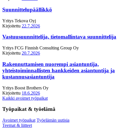
Suunnittelupäällikkö
Yritys
Tekova Oyj
Kirjoitettu
22.7.2026
Vastuusuunnittelija, tietomallintava suunnittelija
Yritys
FCG Finnish Consulting Group Oy
Kirjoitettu
20.7.2026
Rakennuttamisen nuorempi asiantuntija,
yhteistoiminnallisten hankkeiden asiantuntija ja
kustannusasiantuntija
Yritys
Boost Brothers Oy
Kirjoitettu
18.6.2026
Kaikki avoimet työpaikat
Työpaikat & työelämä
Avoimet työpaikat
Työelämän uutisia
Teemat & liitteet