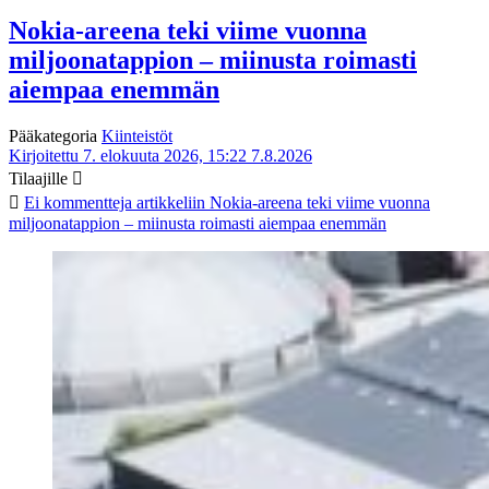
Nokia-areena teki viime vuonna
miljoonatappion – miinusta roimasti
aiempaa enemmän
Pääkategoria
Kiinteistöt
Kirjoitettu 7. elokuuta 2026, 15:22
7.8.2026
Tilaajille
Ei kommentteja
artikkeliin Nokia-areena teki viime vuonna
miljoonatappion – miinusta roimasti aiempaa enemmän