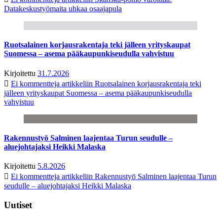
Datakeskustyömaita uhkaa osaajapula
Ruotsalainen korjausrakentaja teki jälleen yrityskaupat
Suomessa – asema pääkaupunkiseudulla vahvistuu
Kirjoitettu
31.7.2026
Ei kommentteja
artikkeliin Ruotsalainen korjausrakentaja teki
jälleen yrityskaupat Suomessa – asema pääkaupunkiseudulla
vahvistuu
Rakennustyö Salminen laajentaa Turun seudulle –
aluejohtajaksi Heikki Malaska
Kirjoitettu
5.8.2026
Ei kommentteja
artikkeliin Rakennustyö Salminen laajentaa Turun
seudulle – aluejohtajaksi Heikki Malaska
Uutiset