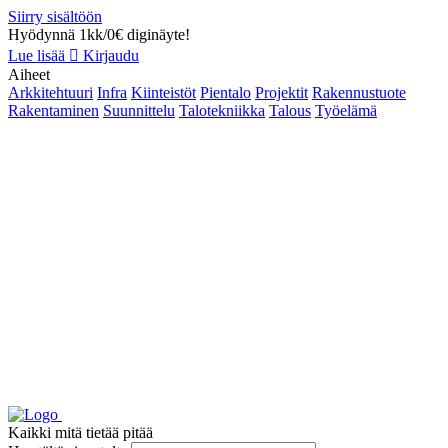
Siirry sisältöön
Hyödynnä 1kk/0€ diginäyte!
Lue lisää
Kirjaudu
Aiheet
Arkkitehtuuri
Infra
Kiinteistöt
Pientalo
Projektit
Rakennustuote
Rakentaminen
Suunnittelu
Talotekniikka
Talous
Työelämä
Kaikki mitä tietää pitää