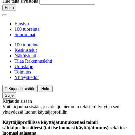
Hae tältä sivustolta
Haku
Etusivu
100 tuoreinta
Suurimmat
100 tuoreinta
Keskustelut
Näköislehti
Tilaa Rakennuslehti
Uutiskirje
Toimitus
Yhteystiedot
Kirjaudu sisään
Haku
Sulje
Kirjaudu sisään
Voit kirjautua sisään, jos olet jo aiemmin rekisteröitynyt ja sen
yhteydessä luonut käyttäjäprofiilin
Käyttäjäprofiilissa käyttäjätunnuksenasi toimii
sähköpostiosoitteesi (tai itse luomasi käyttäjätunnus) sekä itse
luomasi salasana.