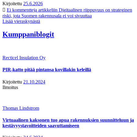
Kirjoitettu
25.6.2026
Ei kommentteja
artikkeliin Digitaalinen riippuvuus on strateginen
riski, jota Suomen rakennusala ei voi sivuuttaa
Lisää vieraskynästä
Kumppaniblogit
Recticel Insulation Oy
PIR-katto pitää pintansa kovillakin keleillä
Kirjoitettu
21.10.2024
Ilmoitus
Thomas Lindstrom
Virtuaalinen kaksonen tuo apua rakennuksien suunnitteluun ja
kestävyystavoitteiden saavuttamiseen