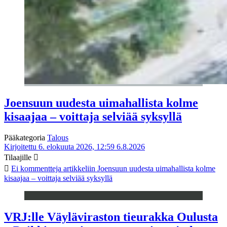
Joensuun uudesta uimahallista kolme
kisaajaa – voittaja selviää syksyllä
Pääkategoria
Talous
Kirjoitettu 6. elokuuta 2026, 12:59
6.8.2026
Tilaajille
Ei kommentteja
artikkeliin Joensuun uudesta uimahallista kolme
kisaajaa – voittaja selviää syksyllä
VRJ:lle Väyläviraston tieurakka Oulusta