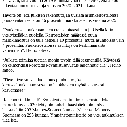
kasvavan, sillä vuonna 2019 kunnista viidennes kertoi, että aikoo
rakentaa puukerrostaloja vuosien 2020–2021 aikana.
Tavoite on, että julkisen rakennuttajan uusissa asuinkerrostaloissa
puurakentamisella on 46 prosentin markkinaosuus vuonna 2025.
”Puukerrostalorakentaminen etenee hitaasti niin julkisella kuin
yksityiselläkin puolella. Kerrostalojen määrässä puun
markkinaosuus on tällä hetkellä 10 prosenttia, mutta asunnoissa vain
4 prosenttia. Puukerrostaloissa asuntoja on keskimääräistä
vähemmän”, Heino toteaa.
“Julkista toimijaa tuetaan monin tavoin tällä segmentillä. Käytössä
on esimerkiksi korotettu käynnistysavustus rakennuttajalle”, Heino
sanoo.
”Tieto, tietoisuus ja luottamus puuhun myös
kerrostalorakentamisessa on hankkeiden myötä jatkuvasti
kasvamassa.”
Rakennustutkimus RTS:n toteuttama tutkimus perustuu loka–
marraskuussa 2020 tehtyihin puhelinhaastatteluihin, joissa
haastateltiin 293 Manner-Suomen kuntaa (yhteensä Manner-
Suomessa on 295 kuntaa). Ympäristöministeriö on yksi tutkimuksen
tilaajista.