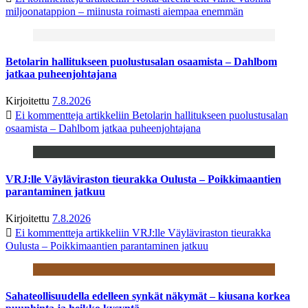
miljoonatappion – miinusta roimasti aiempaa enemmän
Betolarin hallitukseen puolustusalan osaamista – Dahlbom
jatkaa puheenjohtajana
Kirjoitettu
7.8.2026
Ei kommentteja
artikkeliin Betolarin hallitukseen puolustusalan
osaamista – Dahlbom jatkaa puheenjohtajana
VRJ:lle Väyläviraston tieurakka Oulusta – Poikkimaantien
parantaminen jatkuu
Kirjoitettu
7.8.2026
Ei kommentteja
artikkeliin VRJ:lle Väyläviraston tieurakka
Oulusta – Poikkimaantien parantaminen jatkuu
Sahateollisuudella edelleen synkät näkymät – kiusana korkea