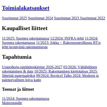
Toimialakatsaukset
Suurimmat 2025
Suurimmat 2024
Suurimmat 2023
Suurimmat 2022
Kaupalliset liitteet
11/2025: Suomea rakentamassa
12/2024: INFRA-lehti
11/2024:
Suomea rakentamassa
11/2023: Jokka − Rakennusteollisuus RT:n
lehti kestävästä rakentamisesta
Tapahtumia
Urapolkuja-oppilaitoskiertue 2026-2027
05/2026: Vähähiilinen
rakentaminen & data
10/2025: Rakentamisen kiertotalous 2025:
Jätteistä materiaaleiksi
09/2024: Recticel Talks 2024: Moderni ja
paloturvallinen loiva katto
Teemat ja liitteet
11/2024: Suomea rakentamassa
Mainostajalle