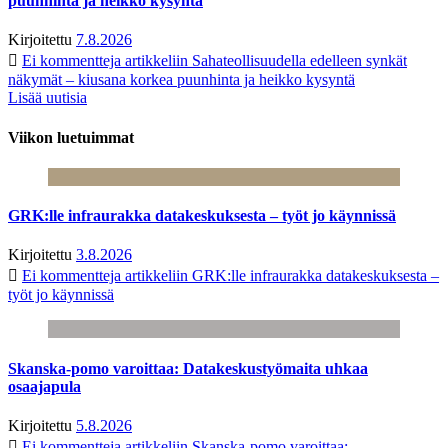
puunhinta ja heikko kysyntä
Kirjoitettu
7.8.2026
Ei kommentteja
artikkeliin Sahateollisuudella edelleen synkät
näkymät – kiusana korkea puunhinta ja heikko kysyntä
Lisää uutisia
Viikon luetuimmat
GRK:lle infraurakka datakeskuksesta – työt jo käynnissä
Kirjoitettu
3.8.2026
Ei kommentteja
artikkeliin GRK:lle infraurakka datakeskuksesta –
työt jo käynnissä
Skanska-pomo varoittaa: Datakeskustyömaita uhkaa
osaajapula
Kirjoitettu
5.8.2026
Ei kommentteja
artikkeliin Skanska-pomo varoittaa: