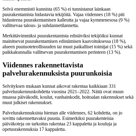
Selvä enemmistö kunnista (65 %) ei tunnistanut lainkaan
puurakentamista hidastavia tekijöitä. Vajaa viidennes (18 %) piti
hidasteena puurakentamisen kalleutta ja vajaa kymmenesosa (9 %)
vallitsevaa talous- ja suhdannetilannetta.
Merkittävimmiksi puurakentamista edistäviksi tekijöiksi kunnat
mainitsevat puurakentamisen edistämisen kaavoituksessa (18 %),
alueen puutuoteteollisuuden tai muut paikalliset toimijat (15 %) sekä
paikkakunnalla vallitsevan puurakentamisen perinteen (13 %).
Viidennes rakennettavista
palvelurakennuksista puurunkoisia
Selvityksen mukaan kunnat aikovat rakentaa kaikkiaan 331
palvelurakennuskohdetta vuosina 2021–2022. Näitä ovat muun
muassa päiväkodit, koulut, vanhainkodit, hoitoalan rakennukset sekä
muut julkiset rakennukset.
Palvelurakennuksista hieman alle viidennes, 62 kohdetta, on jo
sovittu rakennettavaksi puusta. Esimerkiksi puurakenteisia
päiväkoteja on tarkoitus rakentaa 23 kappaletta ja kouluja ja
opetusrakennuksia 17 kappaletta.