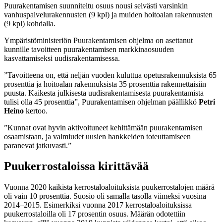
Puurakentamisen suunniteltu osuus nousi selvästi varsinkin
vanhuspalvelurakennusten (9 kpl) ja muiden hoitoalan rakennusten
(9 kpl) kohdalla.
Ympäristöministeriön Puurakentamisen ohjelma on asettanut
kunnille tavoitteen puurakentamisen markkinaosuuden
kasvattamiseksi uudisrakentamisessa.
”Tavoitteena on, että neljän vuoden kuluttua opetusrakennuksista 65
prosenttia ja hoitoalan rakennuksista 35 prosenttia rakennettaisiin
puusta. Kaikesta julkisesta uudisrakentamisesta puurakentamista
tulisi olla 45 prosenttia”, Puurakentamisen ohjelman päällikkö
Petri
Heino
kertoo.
”Kunnat ovat hyvin aktivoituneet kehittämään puurakentamisen
osaamistaan, ja valmiudet uusien hankkeiden toteuttamiseen
paranevat jatkuvasti.”
Puukerrostaloissa kirittävää
Vuonna 2020 kaikista kerrostaloaloituksista puukerrostalojen määrä
oli vain 10 prosenttia. Suosio oli samalla tasolla viimeksi vuosina
2014–2015. Esimerkiksi vuonna 2017 kerrostaloaloituksissa
puukerrostaloilla oli 17 prosentin osuus. Määrän odotettiin