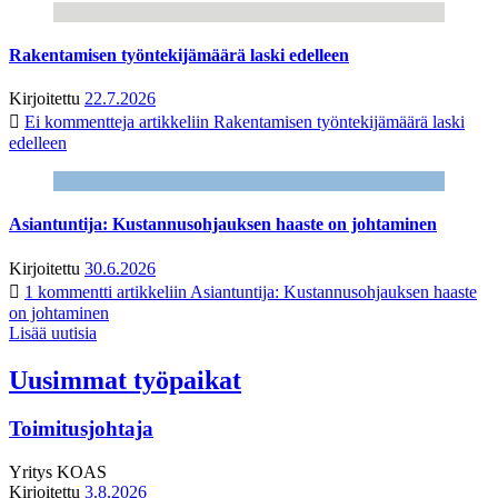
Rakentamisen työntekijämäärä laski edelleen
Kirjoitettu
22.7.2026
Ei kommentteja
artikkeliin Rakentamisen työntekijämäärä laski
edelleen
Asiantuntija: Kustannusohjauksen haaste on johtaminen
Kirjoitettu
30.6.2026
1 kommentti
artikkeliin Asiantuntija: Kustannusohjauksen haaste
on johtaminen
Lisää uutisia
Uusimmat työpaikat
Toimitusjohtaja
Yritys
KOAS
Kirjoitettu
3.8.2026