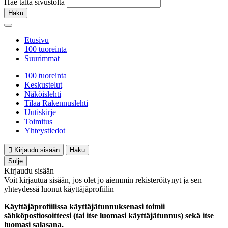
Hae tältä sivustolta
Haku
Etusivu
100 tuoreinta
Suurimmat
100 tuoreinta
Keskustelut
Näköislehti
Tilaa Rakennuslehti
Uutiskirje
Toimitus
Yhteystiedot
Kirjaudu sisään
Haku
Sulje
Kirjaudu sisään
Voit kirjautua sisään, jos olet jo aiemmin rekisteröitynyt ja sen
yhteydessä luonut käyttäjäprofiilin
Käyttäjäprofiilissa käyttäjätunnuksenasi toimii
sähköpostiosoitteesi (tai itse luomasi käyttäjätunnus) sekä itse
luomasi salasana.