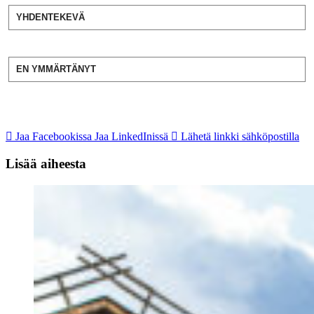
YHDENTEKEVÄ
EN YMMÄRTÄNYT
Jaa Facebookissa
Jaa LinkedInissä
Lähetä linkki sähköpostilla
Lisää aiheesta