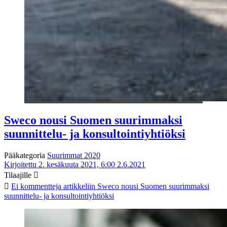
Sweco nousi Suomen suurimmaksi
suunnittelu- ja konsultointiyhtiöksi
Pääkategoria
Suurimmat 2020
Kirjoitettu 2. kesäkuuta 2021, 6:00
2.6.2021
Tilaajille
Ei kommentteja
artikkeliin Sweco nousi Suomen suurimmaksi
suunnittelu- ja konsultointiyhtiöksi