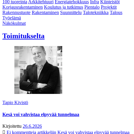
100 tuoreinta
Arkkitehtuuri
Energiatehokkuus
Infra
Kiinteistöt
Korjausrakentaminen
Koulutus ja tutkimus
Pientalo
Projektit
Rakennustuote
Rakentaminen
Suunnittelu
Talotekniikka
Talous
Työelämä
Näkökulmat
Toimitukselta
Tapio Kivistö
Kesä voi vahvistaa elpyvää tunnelmaa
Kirjoitettu
26.6.2026
Ei kommentteja
artikkeliin Kesä voi vahvistaa elpyvää tunnelmaa