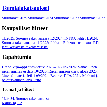
Toimialakatsaukset
Suurimmat 2025
Suurimmat 2024
Suurimmat 2023
Suurimmat 2022
Kaupalliset liitteet
11/2025: Suomea rakentamassa
12/2024: INFRA-lehti
11/2024:
Suomea rakentamassa
11/2023: Jokka − Rakennusteollisuus RT:n
lehti kestävästä rakentamisesta
Tapahtumia
Urapolkuja-oppilaitoskiertue 2026-2027
05/2026: Vähähiilinen
rakentaminen & data
10/2025: Rakentamisen kiertotalous 2025:
Jätteistä materiaaleiksi
09/2024: Recticel Talks 2024: Moderni ja
paloturvallinen loiva katto
Teemat ja liitteet
11/2024: Suomea rakentamassa
Mainostajalle