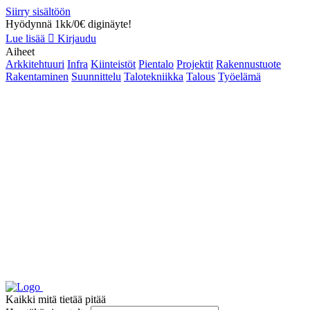
Siirry sisältöön
Hyödynnä 1kk/0€ diginäyte!
Lue lisää
Kirjaudu
Aiheet
Arkkitehtuuri
Infra
Kiinteistöt
Pientalo
Projektit
Rakennustuote
Rakentaminen
Suunnittelu
Talotekniikka
Talous
Työelämä
Kaikki mitä tietää pitää