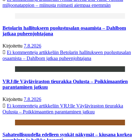
miljoonatappion – miinusta roimasti aiempaa enemmän
Betolarin hallitukseen puolustusalan osaamista – Dahlbom
jatkaa puheenjohtajana
Kirjoitettu
7.8.2026
Ei kommentteja
artikkeliin Betolarin hallitukseen puolustusalan
osaamista – Dahlbom jatkaa puheenjohtajana
VRJ:lle Väyläviraston tieurakka Oulusta – Poikkimaantien
parantaminen jatkuu
Kirjoitettu
7.8.2026
Ei kommentteja
artikkeliin VRJ:lle Väyläviraston tieurakka
Oulusta – Poikkimaantien parantaminen jatkuu
Sahateollisuudella edelleen synkät näkymät – kiusana korkea