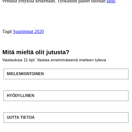
vertailla yrityksiä keskenään. Työkaluun pääset suoraan
tästä
.
Tagit
Suurimmat 2020
Mitä mieltä olit jutusta?
Vastauksia
11
kpl. Vastaa ensimmäisenä mieleen tuleva
MIELENKIINTOINEN
HYÖDYLLINEN
UUTTA TIETOA