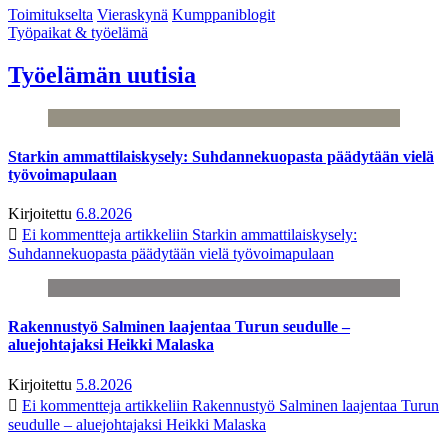
Toimitukselta
Vieraskynä
Kumppaniblogit
Työpaikat & työelämä
Työelämän uutisia
Starkin ammattilaiskysely: Suhdannekuopasta päädytään vielä
työvoimapulaan
Kirjoitettu
6.8.2026
Ei kommentteja
artikkeliin Starkin ammattilaiskysely:
Suhdannekuopasta päädytään vielä työvoimapulaan
Rakennustyö Salminen laajentaa Turun seudulle –
aluejohtajaksi Heikki Malaska
Kirjoitettu
5.8.2026
Ei kommentteja
artikkeliin Rakennustyö Salminen laajentaa Turun
seudulle – aluejohtajaksi Heikki Malaska