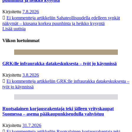
puunhinta ja heikko kysyntä
Kirjoitettu
7.8.2026
Ei kommentteja
artikkeliin Sahateollisuudella edelleen synkät
näkymät – kiusana korkea puunhinta ja heikko kysyntä
Lisää uutisia
Viikon luetuimmat
GRK:lle infraurakka datakeskuksesta – työt jo käynnissä
Kirjoitettu
3.8.2026
Ei kommentteja
artikkeliin GRK:lle infraurakka datakeskuksesta –
työt jo käynnissä
Ruotsalainen korjausrakentaja teki jälleen yrityskaupat
Suomessa – asema pääkaupunkiseudulla vahvistuu
Kirjoitettu
31.7.2026
Ei kommentteja
artikkeliin Ruotsalainen korjausrakentaja teki