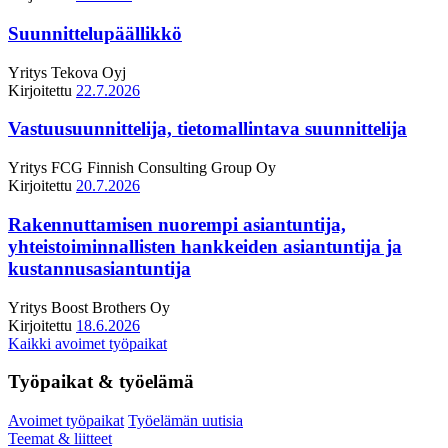
Suunnittelupäällikkö
Yritys
Tekova Oyj
Kirjoitettu
22.7.2026
Vastuusuunnittelija, tietomallintava suunnittelija
Yritys
FCG Finnish Consulting Group Oy
Kirjoitettu
20.7.2026
Rakennuttamisen nuorempi asiantuntija,
yhteistoiminnallisten hankkeiden asiantuntija ja
kustannusasiantuntija
Yritys
Boost Brothers Oy
Kirjoitettu
18.6.2026
Kaikki avoimet työpaikat
Työpaikat & työelämä
Avoimet työpaikat
Työelämän uutisia
Teemat & liitteet