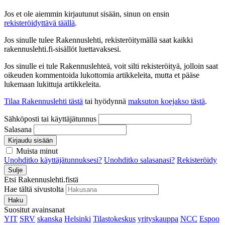
Jos et ole aiemmin kirjautunut sisään, sinun on ensin
rekisteröidyttävä täällä
.
Jos sinulle tulee Rakennuslehti, rekisteröitymällä saat kaikki
rakennuslehti.fi-sisällöt luettavaksesi.
Jos sinulle ei tule Rakennuslehteä, voit silti rekisteröityä, jolloin saat
oikeuden kommentoida lukottomia artikkeleita, mutta et pääse
lukemaan lukittuja artikkeleita.
Tilaa Rakennuslehti tästä
tai hyödynnä
maksuton koejakso tästä
.
Sähköposti tai käyttäjätunnus
Salasana
Kirjaudu sisään
Muista minut
Unohditko käyttäjätunnuksesi?
Unohditko salasanasi?
Rekisteröidy
Sulje
Etsi Rakennuslehti.fistä
Hae tältä sivustolta
Haku
Suositut avainsanat
YIT
SRV
skanska
Helsinki
Tilastokeskus
yrityskauppa
NCC
Espoo