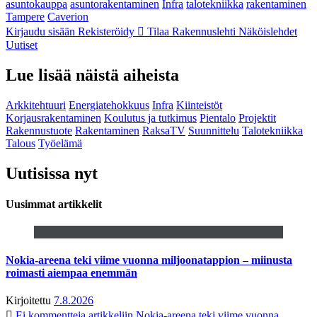
asuntokauppa
asuntorakentaminen
Infra
talotekniikka
rakentaminen
Tampere
Caverion
Kirjaudu sisään
Rekisteröidy
Tilaa Rakennuslehti
Näköislehdet
Uutiset
Lue lisää näistä aiheista
Arkkitehtuuri
Energiatehokkuus
Infra
Kiinteistöt
Korjausrakentaminen
Koulutus ja tutkimus
Pientalo
Projektit
Rakennustuote
Rakentaminen
RaksaTV
Suunnittelu
Talotekniikka
Talous
Työelämä
Uutisissa nyt
Uusimmat artikkelit
Nokia-areena teki viime vuonna miljoonatappion – miinusta
roimasti aiempaa enemmän
Kirjoitettu
7.8.2026
Ei kommentteja
artikkeliin Nokia-areena teki viime vuonna