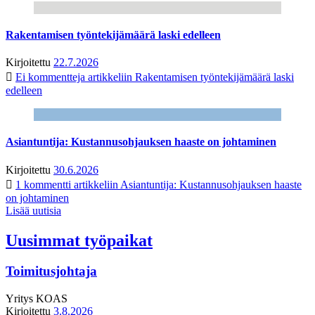
Rakentamisen työntekijämäärä laski edelleen
Kirjoitettu
22.7.2026
Ei kommentteja
artikkeliin Rakentamisen työntekijämäärä laski
edelleen
Asiantuntija: Kustannusohjauksen haaste on johtaminen
Kirjoitettu
30.6.2026
1 kommentti
artikkeliin Asiantuntija: Kustannusohjauksen haaste
on johtaminen
Lisää uutisia
Uusimmat työpaikat
Toimitusjohtaja
Yritys
KOAS
Kirjoitettu
3.8.2026