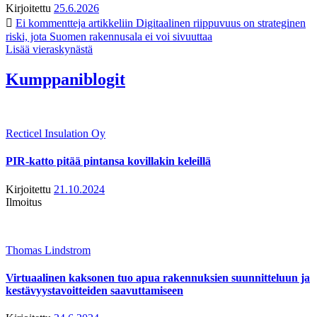
Kirjoitettu
25.6.2026
Ei kommentteja
artikkeliin Digitaalinen riippuvuus on strateginen
riski, jota Suomen rakennusala ei voi sivuuttaa
Lisää vieraskynästä
Kumppaniblogit
Recticel Insulation Oy
PIR-katto pitää pintansa kovillakin keleillä
Kirjoitettu
21.10.2024
Ilmoitus
Thomas Lindstrom
Virtuaalinen kaksonen tuo apua rakennuksien suunnitteluun ja
kestävyystavoitteiden saavuttamiseen