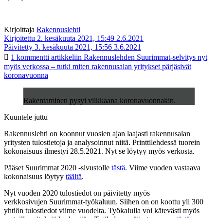
Kirjoittaja
Rakennuslehti
Kirjoitettu 2. kesäkuuta 2021, 15:49
2.6.2021
Päivitetty 3. kesäkuuta 2021, 15:56
3.6.2021
1 kommentti
artikkeliin Rakennuslehden Suurimmat-selvitys nyt
myös verkossa – tutki miten rakennusalan yritykset pärjäsivät
koronavuonna
Rakentaminen pysyi vilkkaana koronavuonnakin.
Kuuntele juttu
Rakennuslehti on koonnut vuosien ajan laajasti rakennusalan
yritysten tulostietoja ja analysoinnut niitä. Printtilehdessä tuorein
kokonaisuus ilmestyi 28.5.2021. Nyt se löytyy myös verkosta.
Pääset Suurimmat 2020 -sivustolle
tästä
. Viime vuoden vastaava
kokonaisuus löytyy
täältä
.
Nyt vuoden 2020 tulostiedot on päivitetty myös
verkkosivujen Suurimmat-työkaluun. Siihen on on koottu yli 300
yhtiön tulostiedot viime vuodelta. Työkalulla voi kätevästi myös