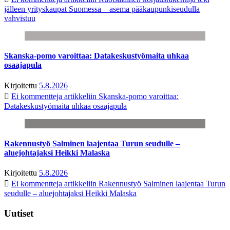
jälleen yrityskaupat Suomessa – asema pääkaupunkiseudulla
vahvistuu
Skanska-pomo varoittaa: Datakeskustyömaita uhkaa
osaajapula
Kirjoitettu
5.8.2026
Ei kommentteja
artikkeliin Skanska-pomo varoittaa:
Datakeskustyömaita uhkaa osaajapula
Rakennustyö Salminen laajentaa Turun seudulle –
aluejohtajaksi Heikki Malaska
Kirjoitettu
5.8.2026
Ei kommentteja
artikkeliin Rakennustyö Salminen laajentaa Turun
seudulle – aluejohtajaksi Heikki Malaska
Uutiset