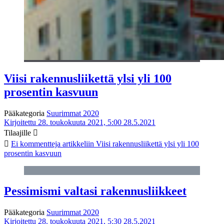
Viisi rakennusliikettä ylsi yli 100
prosentin kasvuun
Pääkategoria
Suurimmat 2020
Kirjoitettu 28. toukokuuta 2021, 5:00
28.5.2021
Tilaajille
Ei kommentteja
artikkeliin Viisi rakennusliikettä ylsi yli 100
prosentin kasvuun
Pessimismi valtasi rakennusliikkeet
Pääkategoria
Suurimmat 2020
Kirjoitettu 28. toukokuuta 2021, 5:30
28.5.2021