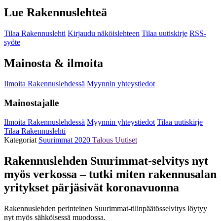
Lue Rakennuslehteä
Tilaa Rakennuslehti
Kirjaudu näköislehteen
Tilaa uutiskirje
RSS-
syöte
Mainosta & ilmoita
Ilmoita Rakennuslehdessä
Myynnin yhteystiedot
Mainostajalle
Ilmoita Rakennuslehdessä
Myynnin yhteystiedot
Tilaa uutiskirje
Tilaa Rakennuslehti
Kategoriat
Suurimmat 2020
Talous
Uutiset
Rakennuslehden Suurimmat-selvitys nyt
myös verkossa – tutki miten rakennusalan
yritykset pärjäsivät koronavuonna
Rakennuslehden perinteinen Suurimmat-tilinpäätösselvitys löytyy
nyt myös sähköisessä muodossa.