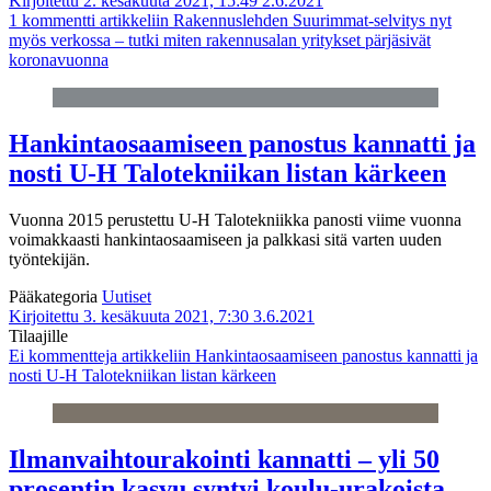
Kirjoitettu 2. kesäkuuta 2021, 15:49
2.6.2021
1 kommentti
artikkeliin Rakennuslehden Suurimmat-selvitys nyt
myös verkossa – tutki miten rakennusalan yritykset pärjäsivät
koronavuonna
Hankintaosaamiseen panostus kannatti ja
nosti U-H Talotekniikan listan kärkeen
Vuonna 2015 perustettu U-H Talotekniikka panosti viime vuonna
voimakkaasti hankintaosaamiseen ja palkkasi sitä varten uuden
työntekijän.
Pääkategoria
Uutiset
Kirjoitettu 3. kesäkuuta 2021, 7:30
3.6.2021
Tilaajille
Ei kommentteja
artikkeliin Hankintaosaamiseen panostus kannatti ja
nosti U-H Talotekniikan listan kärkeen
Ilmanvaihtourakointi kannatti – yli 50
prosentin kasvu syntyi koulu-urakoista