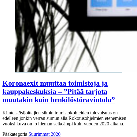
Koronaexit muuttaa toimistoja ja
kauppakeskuksia – ”Pitää tarjota
muutakin kuin henkilöstöravintola”
Kiinteistösijoittajien silmin toimistokohteiden tulevaisuus on
edelleen jonkin verran sumun alla.Rokotusohjelmien etenemisen
vuoksi kuva on jo hieman selkeämpi kuin vuoden 2020 aikana.
Pääkategoria
Suurimmat 2020