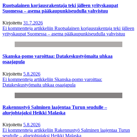
Ruotsalainen korjausrakentaja teki jälleen yrityskaupat
Suomessa – asema pääkaupunkiseudulla vahvistuu
Kirjoitettu
31.7.2026
Ei kommentteja
artikkeliin Ruotsalainen korjausrakentaja teki jälleen
yrityskaupat Suomessa – asema pääkaupunkiseudulla vahvistuu
Skanska-pomo varoittaa: Datakeskustyömaita uhkaa
osaajapula
Kirjoitettu
5.8.2026
Ei kommentteja
artikkeliin Skanska-pomo varoittaa:
Datakeskustyömaita uhkaa osaajapula
Rakennustyö Salminen laajentaa Turun seudulle –
aluejohtajaksi Heikki Malaska
Kirjoitettu
5.8.2026
Ei kommentteja
artikkeliin Rakennustyö Salminen laajentaa Turun
seudulle – aluejohtajaksi Heikki Malaska