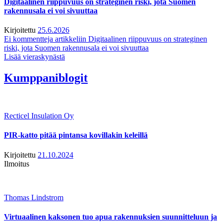
Digitaalinen riippuvuus on strateginen riski, jota Suomen
rakennusala ei voi sivuuttaa
Kirjoitettu
25.6.2026
Ei kommentteja
artikkeliin Digitaalinen riippuvuus on strateginen
riski, jota Suomen rakennusala ei voi sivuuttaa
Lisää vieraskynästä
Kumppaniblogit
Recticel Insulation Oy
PIR-katto pitää pintansa kovillakin keleillä
Kirjoitettu
21.10.2024
Ilmoitus
Thomas Lindstrom
Virtuaalinen kaksonen tuo apua rakennuksien suunnitteluun ja