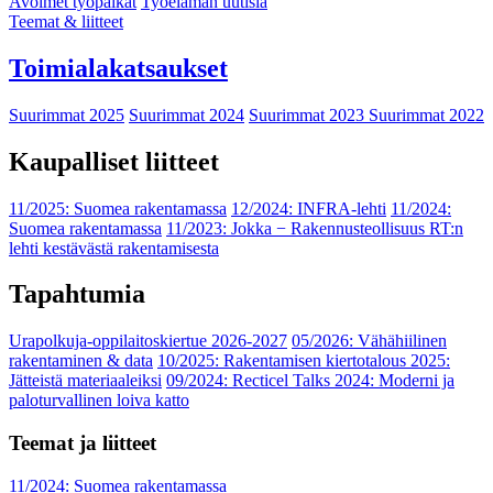
Avoimet työpaikat
Työelämän uutisia
Teemat & liitteet
Toimialakatsaukset
Suurimmat 2025
Suurimmat 2024
Suurimmat 2023
Suurimmat 2022
Kaupalliset liitteet
11/2025: Suomea rakentamassa
12/2024: INFRA-lehti
11/2024:
Suomea rakentamassa
11/2023: Jokka − Rakennusteollisuus RT:n
lehti kestävästä rakentamisesta
Tapahtumia
Urapolkuja-oppilaitoskiertue 2026-2027
05/2026: Vähähiilinen
rakentaminen & data
10/2025: Rakentamisen kiertotalous 2025:
Jätteistä materiaaleiksi
09/2024: Recticel Talks 2024: Moderni ja
paloturvallinen loiva katto
Teemat ja liitteet
11/2024: Suomea rakentamassa