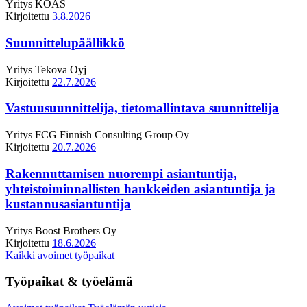
Yritys
KOAS
Kirjoitettu
3.8.2026
Suunnittelupäällikkö
Yritys
Tekova Oyj
Kirjoitettu
22.7.2026
Vastuusuunnittelija, tietomallintava suunnittelija
Yritys
FCG Finnish Consulting Group Oy
Kirjoitettu
20.7.2026
Rakennuttamisen nuorempi asiantuntija,
yhteistoiminnallisten hankkeiden asiantuntija ja
kustannusasiantuntija
Yritys
Boost Brothers Oy
Kirjoitettu
18.6.2026
Kaikki avoimet työpaikat
Työpaikat & työelämä