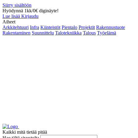
Siirry sisältöön
Hyödynnä 1kk/0€ diginäyte!
Lue lisää
Kirjaudu
Aiheet
Arkkitehtuuri
Infra
Kiinteistöt
Pientalo
Projektit
Rakennustuote
Rakentaminen
Suunnittelu
Talotekniikka
Talous
Työelämä
Kaikki mitä tietää pitää
Hae tältä sivustolta