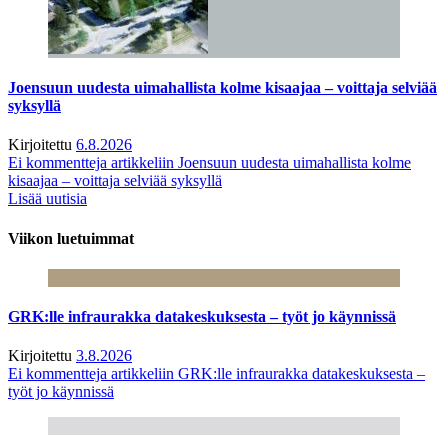
Joensuun uudesta uimahallista kolme kisaajaa – voittaja selviää
syksyllä
Kirjoitettu
6.8.2026
Ei kommentteja
artikkeliin Joensuun uudesta uimahallista kolme
kisaajaa – voittaja selviää syksyllä
Lisää uutisia
Viikon luetuimmat
GRK:lle infraurakka datakeskuksesta – työt jo käynnissä
Kirjoitettu
3.8.2026
Ei kommentteja
artikkeliin GRK:lle infraurakka datakeskuksesta –
työt jo käynnissä