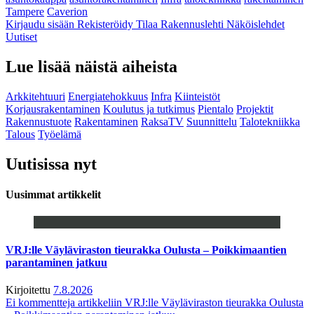
Tampere
Caverion
Kirjaudu sisään
Rekisteröidy
Tilaa Rakennuslehti
Näköislehdet
Uutiset
Lue lisää näistä aiheista
Arkkitehtuuri
Energiatehokkuus
Infra
Kiinteistöt
Korjausrakentaminen
Koulutus ja tutkimus
Pientalo
Projektit
Rakennustuote
Rakentaminen
RaksaTV
Suunnittelu
Talotekniikka
Talous
Työelämä
Uutisissa nyt
Uusimmat artikkelit
VRJ:lle Väyläviraston tieurakka Oulusta – Poikkimaantien
parantaminen jatkuu
Kirjoitettu
7.8.2026
Ei kommentteja
artikkeliin VRJ:lle Väyläviraston tieurakka Oulusta