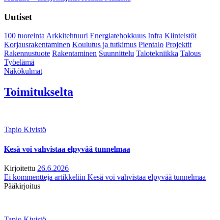
Uutiset
100 tuoreinta
Arkkitehtuuri
Energiatehokkuus
Infra
Kiinteistöt
Korjausrakentaminen
Koulutus ja tutkimus
Pientalo
Projektit
Rakennustuote
Rakentaminen
Suunnittelu
Talotekniikka
Talous
Työelämä
Näkökulmat
Toimitukselta
Tapio Kivistö
Kesä voi vahvistaa elpyvää tunnelmaa
Kirjoitettu
26.6.2026
Ei kommentteja
artikkeliin Kesä voi vahvistaa elpyvää tunnelmaa
Pääkirjoitus
Tapio Kivistö