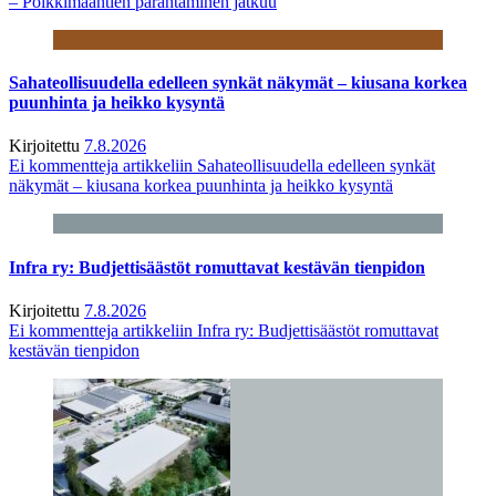
– Poikkimaantien parantaminen jatkuu
Sahateollisuudella edelleen synkät näkymät – kiusana korkea
puunhinta ja heikko kysyntä
Kirjoitettu
7.8.2026
Ei kommentteja
artikkeliin Sahateollisuudella edelleen synkät
näkymät – kiusana korkea puunhinta ja heikko kysyntä
Infra ry: Budjettisäästöt romuttavat kestävän tienpidon
Kirjoitettu
7.8.2026
Ei kommentteja
artikkeliin Infra ry: Budjettisäästöt romuttavat
kestävän tienpidon