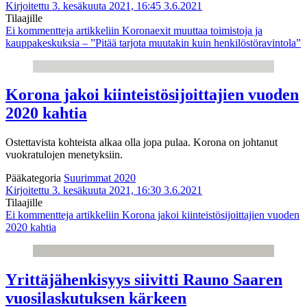
Kirjoitettu 3. kesäkuuta 2021, 16:45
3.6.2021
Tilaajille
Ei kommentteja
artikkeliin Koronaexit muuttaa toimistoja ja
kauppakeskuksia – ”Pitää tarjota muutakin kuin henkilöstöravintola”
Korona jakoi kiinteistösijoittajien vuoden
2020 kahtia
Ostettavista kohteista alkaa olla jopa pulaa. Korona on johtanut
vuokratulojen menetyksiin.
Pääkategoria
Suurimmat 2020
Kirjoitettu 3. kesäkuuta 2021, 16:30
3.6.2021
Tilaajille
Ei kommentteja
artikkeliin Korona jakoi kiinteistösijoittajien vuoden
2020 kahtia
Yrittäjähenkisyys siivitti Rauno Saaren
vuosilaskutuksen kärkeen