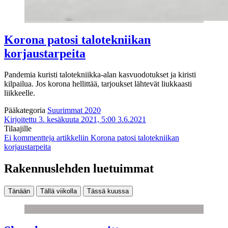
Korona patosi talotekniikan
korjaustarpeita
Pandemia kuristi talotekniikka-alan kasvuodotukset ja kiristi
kilpailua. Jos korona hellittää, tarjoukset lähtevät liukkaasti
liikkeelle.
Pääkategoria
Suurimmat 2020
Kirjoitettu 3. kesäkuuta 2021, 5:00
3.6.2021
Tilaajille
Ei kommentteja
artikkeliin Korona patosi talotekniikan
korjaustarpeita
Rakennuslehden luetuimmat
Tänään
Tällä viikolla
Tässä kuussa