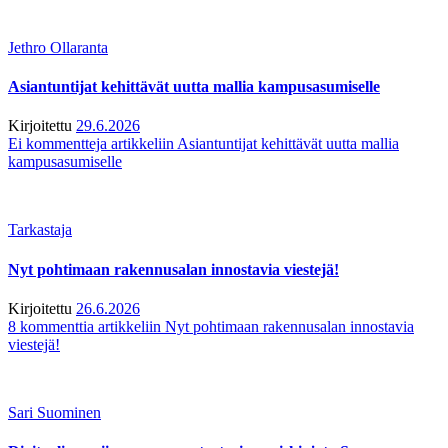
Jethro Ollaranta
Asiantuntijat kehittävät uutta mallia kampusasumiselle
Kirjoitettu
29.6.2026
Ei kommentteja
artikkeliin Asiantuntijat kehittävät uutta mallia
kampusasumiselle
Tarkastaja
Nyt pohtimaan rakennusalan innostavia viestejä!
Kirjoitettu
26.6.2026
8 kommenttia
artikkeliin Nyt pohtimaan rakennusalan innostavia
viestejä!
Sari Suominen