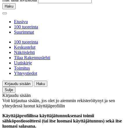
Haku
Etusivu
100 tuoreinta
Suurimmat
100 tuoreinta
Keskustelut
Näköislehti
Tilaa Rakennuslehti
Uutiskirje
Toimitus
Yhteystiedot
Kirjaudu sisään
Haku
Sulje
Kirjaudu sisään
Voit kirjautua sisään, jos olet jo aiemmin rekisteröitynyt ja sen
yhteydessä luonut käyttäjäprofiilin
Käyttäjäprofiilissa käyttäjätunnuksenasi toimii
sähköpostiosoitteesi (tai itse luomasi käyttäjätunnus) sekä itse
luomasi salasana.