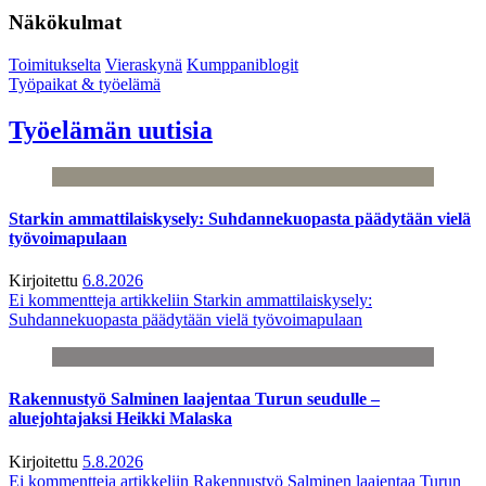
Näkökulmat
Toimitukselta
Vieraskynä
Kumppaniblogit
Työpaikat & työelämä
Työelämän uutisia
Starkin ammattilaiskysely: Suhdannekuopasta päädytään vielä
työvoimapulaan
Kirjoitettu
6.8.2026
Ei kommentteja
artikkeliin Starkin ammattilaiskysely:
Suhdannekuopasta päädytään vielä työvoimapulaan
Rakennustyö Salminen laajentaa Turun seudulle –
aluejohtajaksi Heikki Malaska
Kirjoitettu
5.8.2026
Ei kommentteja
artikkeliin Rakennustyö Salminen laajentaa Turun