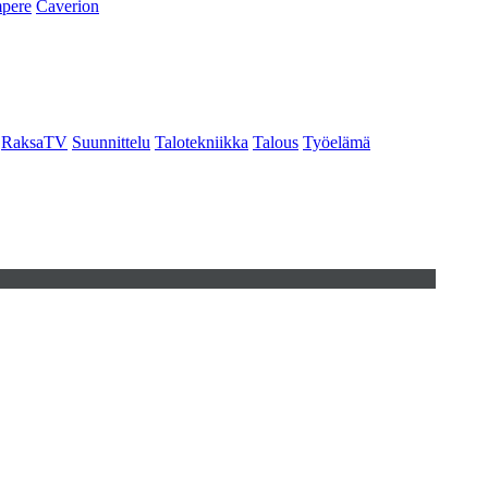
pere
Caverion
RaksaTV
Suunnittelu
Talotekniikka
Talous
Työelämä