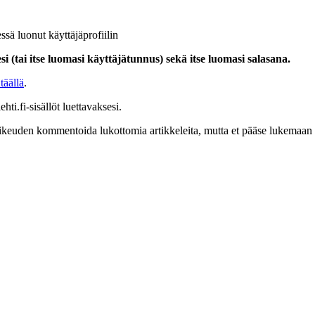
ssä luonut käyttäjäprofiilin
i (tai itse luomasi käyttäjätunnus) sekä itse luomasi salasana.
täällä
.
hti.fi-sisällöt luettavaksesi.
at oikeuden kommentoida lukottomia artikkeleita, mutta et pääse lukemaan l