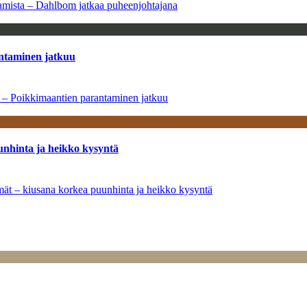
saamista – Dahlbom jatkaa puheenjohtajana
antaminen jatkuu
a – Poikkimaantien parantaminen jatkuu
unhinta ja heikko kysyntä
ymät – kiusana korkea puunhinta ja heikko kysyntä