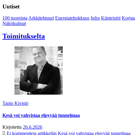
Uutiset
100 tuoreinta
Arkkitehtuuri
Energiatehokkuus
Infra
Kiinteistöt
Korjau
Näkökulmat
Toimitukselta
Tapio Kivistö
Kesä voi vahvistaa elpyvää tunnelmaa
Kirjoitettu
26.6.2026
Ei kommentteja
artikkeliin Kesä voi vahvistaa elpyvää tunnelmaa