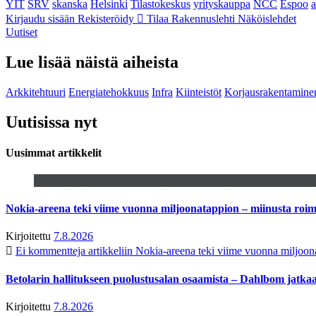
YIT
SRV
skanska
Helsinki
Tilastokeskus
yrityskauppa
NCC
Espoo
Kirjaudu sisään
Rekisteröidy
Tilaa Rakennuslehti
Näköislehdet
Uutiset
Lue lisää näistä aiheista
Arkkitehtuuri
Energiatehokkuus
Infra
Kiinteistöt
Korjausrakentamine
Uutisissa nyt
Uusimmat artikkelit
Nokia-areena teki viime vuonna miljoonatappion – miinusta ro
Kirjoitettu
7.8.2026
Ei kommentteja
artikkeliin Nokia-areena teki viime vuonna miljoo
Betolarin hallitukseen puolustusalan osaamista – Dahlbom jatk
Kirjoitettu
7.8.2026