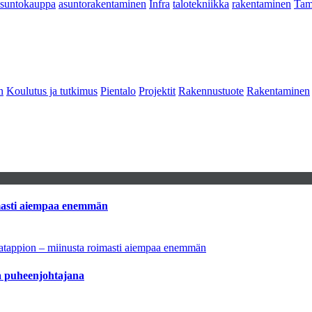
asuntokauppa
asuntorakentaminen
Infra
talotekniikka
rakentaminen
Tam
n
Koulutus ja tutkimus
Pientalo
Projektit
Rakennustuote
Rakentaminen
imasti aiempaa enemmän
natappion – miinusta roimasti aiempaa enemmän
aa puheenjohtajana