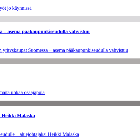
yöt jo käynnissä
ssa – asema pääkaupunkiseudulla vahvistuu
leen yrityskaupat Suomessa – asema pääkaupunkiseudulla vahvistuu
maita uhkaa osaajapula
i Heikki Malaska
eudulle – aluejohtajaksi Heikki Malaska