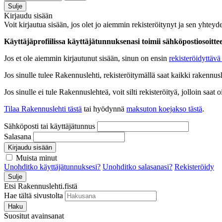
Sulje
Kirjaudu sisään
Voit kirjautua sisään, jos olet jo aiemmin rekisteröitynyt ja sen yhteyde
Käyttäjäprofiilissa käyttäjätunnuksenasi toimii sähköpostiosoittees
Jos et ole aiemmin kirjautunut sisään, sinun on ensin
rekisteröidyttävä 
Jos sinulle tulee Rakennuslehti, rekisteröitymällä saat kaikki rakennusle
Jos sinulle ei tule Rakennuslehteä, voit silti rekisteröityä, jolloin sa
Tilaa Rakennuslehti tästä
tai hyödynnä
maksuton koejakso tästä
.
Sähköposti tai käyttäjätunnus
Salasana
Kirjaudu sisään
Muista minut
Unohditko käyttäjätunnuksesi?
Unohditko salasanasi?
Rekisteröidy
Sulje
Etsi Rakennuslehti.fistä
Hae tältä sivustolta
Haku
Suositut avainsanat