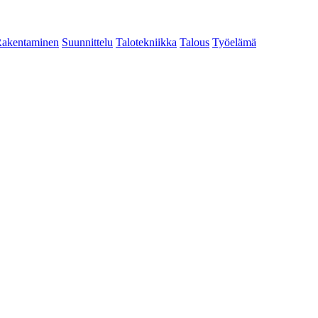
akentaminen
Suunnittelu
Talotekniikka
Talous
Työelämä