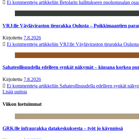
Ei kommentteja
artikkeliin Betolarin hallitukseen puolustusalan o
VRJ:lle Väyläviraston tieurakka Oulusta – Poikkimaantien par
Kirjoitettu
7.8.2026
Ei kommentteja
artikkeliin VRJ:lle Väyläviraston tieurakka Oulust
Sahateollisuudella edelleen synkät näkymät – kiusana korkea pu
Kirjoitettu
7.8.2026
Ei kommentteja
artikkeliin Sahateollisuudella edelleen synkät näk
Lisää uutisia
Viikon luetuimmat
GRK:lle infraurakka datakeskuksesta – työt jo käynnissä