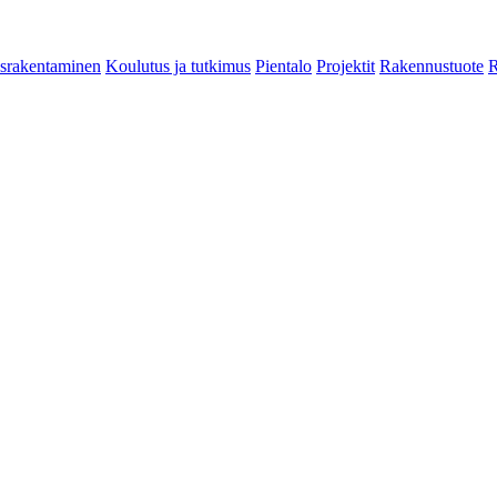
srakentaminen
Koulutus ja tutkimus
Pientalo
Projektit
Rakennustuote
R