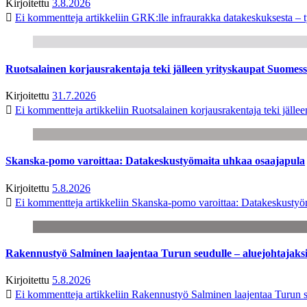
Kirjoitettu
3.8.2026
Ei kommentteja
artikkeliin GRK:lle infraurakka datakeskuksesta – t
Ruotsalainen korjausrakentaja teki jälleen yrityskaupat Suome
Kirjoitettu
31.7.2026
Ei kommentteja
artikkeliin Ruotsalainen korjausrakentaja teki jäl
Skanska-pomo varoittaa: Datakeskustyömaita uhkaa osaajapula
Kirjoitettu
5.8.2026
Ei kommentteja
artikkeliin Skanska-pomo varoittaa: Datakeskustyö
Rakennustyö Salminen laajentaa Turun seudulle – aluejohtajaks
Kirjoitettu
5.8.2026
Ei kommentteja
artikkeliin Rakennustyö Salminen laajentaa Turun s