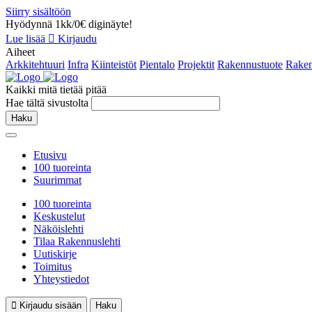
Siirry sisältöön
Hyödynnä 1kk/0€ diginäyte!
Lue lisää
Kirjaudu
Aiheet
Arkkitehtuuri
Infra
Kiinteistöt
Pientalo
Projektit
Rakennustuote
Raken
Kaikki mitä tietää pitää
Hae tältä sivustolta
Haku
Etusivu
100 tuoreinta
Suurimmat
100 tuoreinta
Keskustelut
Näköislehti
Tilaa Rakennuslehti
Uutiskirje
Toimitus
Yhteystiedot
Kirjaudu sisään
Haku