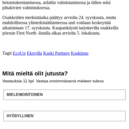
betonirakentamisessa, asfaltin valmistamisessa ja tiilien sekä
pihakivien valmistuksessa.
Osakkeiden merkintäaika päättyy arviolta 24. syyskuuta, mutta
mahdollisessa ylimerkintätilanteessa anti voidaan keskeyttää
aikaisintaan 17. syyskuuta. Kaupankäynti tarjottavilla osakkeilla
pörssin First North -listalla alkaa arviolta 5. lokakuuta.
Tagit
EcoUp
Ekovilla
Kaski Partners
Kaskipuu
Mitä mieltä olit jutusta?
Vastauksia
11
kpl. Vastaa ensimmäisenä mieleen tuleva
MIELENKIINTOINEN
HYÖDYLLINEN