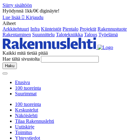
Siirry sisältöön
Hyödynnä 1kk/0€ diginäyte!
Lue lisää
Kirjaudu
Aiheet
Arkkitehtuuri
Infra
Kiinteistöt
Pientalo
Projektit
Rakennustuote
Rakentaminen
Suunnittelu
Talotekniikka
Talous
Työelämä
Kaikki mitä tietää pitää
Hae tältä sivustolta
Haku
Etusivu
100 tuoreinta
Suurimmat
100 tuoreinta
Keskustelut
Näköislehti
Tilaa Rakennuslehti
Uutiskirje
Toimitus
Yhteystiedot