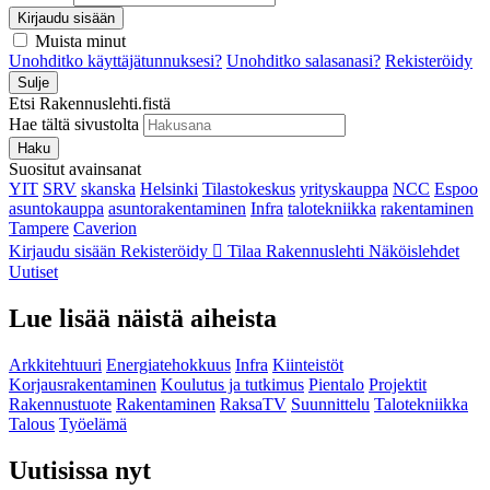
Kirjaudu sisään
Muista minut
Unohditko käyttäjätunnuksesi?
Unohditko salasanasi?
Rekisteröidy
Sulje
Etsi Rakennuslehti.fistä
Hae tältä sivustolta
Haku
Suositut avainsanat
YIT
SRV
skanska
Helsinki
Tilastokeskus
yrityskauppa
NCC
Espoo
asuntokauppa
asuntorakentaminen
Infra
talotekniikka
rakentaminen
Tampere
Caverion
Kirjaudu sisään
Rekisteröidy
Tilaa Rakennuslehti
Näköislehdet
Uutiset
Lue lisää näistä aiheista
Arkkitehtuuri
Energiatehokkuus
Infra
Kiinteistöt
Korjausrakentaminen
Koulutus ja tutkimus
Pientalo
Projektit
Rakennustuote
Rakentaminen
RaksaTV
Suunnittelu
Talotekniikka
Talous
Työelämä
Uutisissa nyt