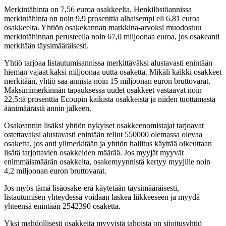
Merkintähinta on 7,56 euroa osakkeelta. Henkilöstöannissa
merkintähinta on noin 9,9 prosenttia alhaisempi eli 6,81 euroa
osakkeelta. Yhtiön osakekannan markkina-arvoksi muodostuu
merkintähinnan perusteella noin 67,0 miljoonaa euroa, jos osakeanti
merkitään täysimääräisesti.
Yhtiö tarjoaa listautumisannissa merkittäväksi alustavasti enintään
hieman vajaat kaksi miljoonaa uutta osaketta. Mikäli kaikki osakkeet
merkitään, yhtiö saa annista noin 15 miljoonan euron bruttovarat.
Maksimimerkinnän tapauksessa uudet osakkeet vastaavat noin
22,5:tä prosenttia Ecoupin kaikista osakkeista ja niiden tuottamasta
äänimäärästä annin jälkeen.
Osakeannin lisäksi yhtiön nykyiset osakkeenomistajat tarjoavat
ostettavaksi alustavasti enintään reilut 550000 olemassa olevaa
osaketta, jos anti ylimerkitään ja yhtiön hallitus käyttää oikeuttaan
lisätä tarjottavien osakkeiden määrää. Jos myyjät myyvät
enimmäismäärän osakkeita, osakemyynnistä kertyy myyjille noin
4,2 miljoonan euron bruttovarat.
Jos myös tämä lisäosake-erä käytetään täysimääräisesti,
listautumisen yhteydessä voidaan laskea liikkeeseen ja myydä
yhteensä enintään 2542390 osaketta.
Yksi mahdollisesti osakkeita myyvistä tahoista on sijoitusyhtiö