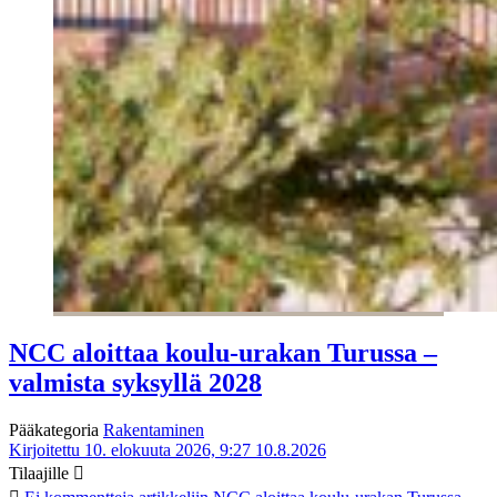
NCC aloittaa koulu-urakan Turussa –
valmista syksyllä 2028
Pääkategoria
Rakentaminen
Kirjoitettu 10. elokuuta 2026, 9:27
10.8.2026
Tilaajille