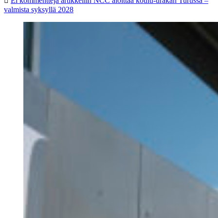
Ei kommentteja
artikkeliin NCC aloittaa koulu-urakan Turussa –
valmista syksyllä 2028