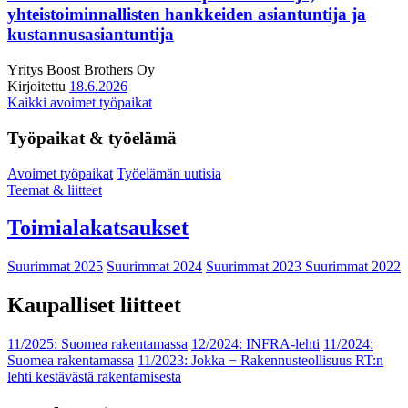
yhteistoiminnallisten hankkeiden asiantuntija ja
kustannusasiantuntija
Yritys
Boost Brothers Oy
Kirjoitettu
18.6.2026
Kaikki avoimet työpaikat
Työpaikat & työelämä
Avoimet työpaikat
Työelämän uutisia
Teemat & liitteet
Toimialakatsaukset
Suurimmat 2025
Suurimmat 2024
Suurimmat 2023
Suurimmat 2022
Kaupalliset liitteet
11/2025: Suomea rakentamassa
12/2024: INFRA-lehti
11/2024:
Suomea rakentamassa
11/2023: Jokka − Rakennusteollisuus RT:n
lehti kestävästä rakentamisesta