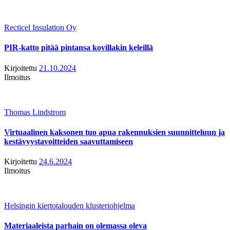
Recticel Insulation Oy
PIR-katto pitää pintansa kovillakin keleillä
Kirjoitettu
21.10.2024
Ilmoitus
Thomas Lindstrom
Virtuaalinen kaksonen tuo apua rakennuksien suunnitteluun ja
kestävyystavoitteiden saavuttamiseen
Kirjoitettu
24.6.2024
Ilmoitus
Helsingin kiertotalouden klusteriohjelma
Materiaaleista parhain on olemassa oleva