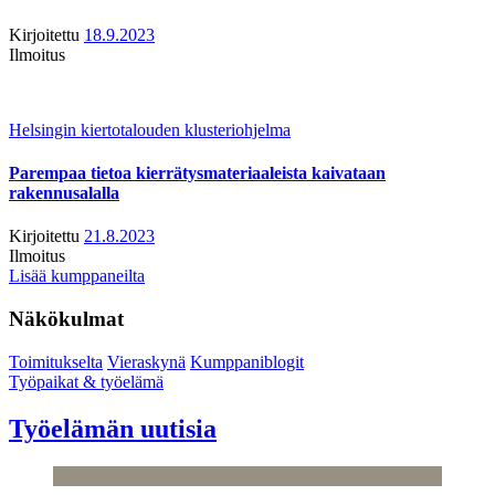
Kirjoitettu
18.9.2023
Ilmoitus
Helsingin kiertotalouden klusteriohjelma
Parempaa tietoa kierrätysmateriaaleista kaivataan
rakennusalalla
Kirjoitettu
21.8.2023
Ilmoitus
Lisää kumppaneilta
Näkökulmat
Toimitukselta
Vieraskynä
Kumppaniblogit
Työpaikat & työelämä
Työelämän uutisia