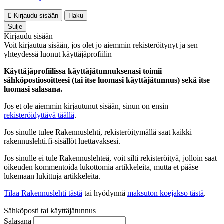
Kirjaudu sisään
Haku
Sulje
Kirjaudu sisään
Voit kirjautua sisään, jos olet jo aiemmin rekisteröitynyt ja sen
yhteydessä luonut käyttäjäprofiilin
Käyttäjäprofiilissa käyttäjätunnuksenasi toimii
sähköpostiosoitteesi (tai itse luomasi käyttäjätunnus) sekä itse
luomasi salasana.
Jos et ole aiemmin kirjautunut sisään, sinun on ensin
rekisteröidyttävä täällä
.
Jos sinulle tulee Rakennuslehti, rekisteröitymällä saat kaikki
rakennuslehti.fi-sisällöt luettavaksesi.
Jos sinulle ei tule Rakennuslehteä, voit silti rekisteröityä, jolloin saat
oikeuden kommentoida lukottomia artikkeleita, mutta et pääse
lukemaan lukittuja artikkeleita.
Tilaa Rakennuslehti tästä
tai hyödynnä
maksuton koejakso tästä
.
Sähköposti tai käyttäjätunnus
Salasana