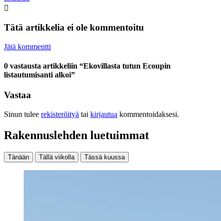
Tätä artikkelia ei ole kommentoitu
Jätä kommentti
0 vastausta artikkeliin “Ekovillasta tutun Ecoupin
listautumisanti alkoi”
Vastaa
Sinun tulee
rekisteröityä
tai
kirjautua
kommentoidaksesi.
Rakennuslehden luetuimmat
Tänään
Tällä viikolla
Tässä kuussa