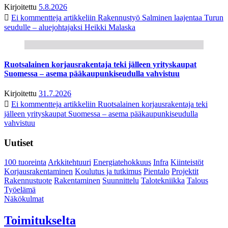
Kirjoitettu
5.8.2026
Ei kommentteja
artikkeliin Rakennustyö Salminen laajentaa Turun
seudulle – aluejohtajaksi Heikki Malaska
Ruotsalainen korjausrakentaja teki jälleen yrityskaupat
Suomessa – asema pääkaupunkiseudulla vahvistuu
Kirjoitettu
31.7.2026
Ei kommentteja
artikkeliin Ruotsalainen korjausrakentaja teki
jälleen yrityskaupat Suomessa – asema pääkaupunkiseudulla
vahvistuu
Uutiset
100 tuoreinta
Arkkitehtuuri
Energiatehokkuus
Infra
Kiinteistöt
Korjausrakentaminen
Koulutus ja tutkimus
Pientalo
Projektit
Rakennustuote
Rakentaminen
Suunnittelu
Talotekniikka
Talous
Työelämä
Näkökulmat
Toimitukselta