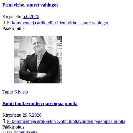
Pieni virhe, suuret vahingot
Kirjoitettu
5.6.2026
Ei kommentteja
artikkeliin Pieni virhe, suuret vahingot
Pääkirjoitus
Tapio Kivistö
Kohti tuottavuuden parempaa puolta
Kirjoitettu
29.5.2026
Ei kommentteja
artikkeliin Kohti tuottavuuden parempaa puolta
Pääkirjoitus
Lisää toimitukselta