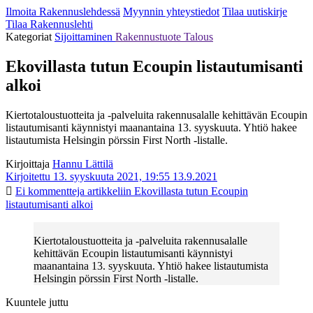
Ilmoita Rakennuslehdessä
Myynnin yhteystiedot
Tilaa uutiskirje
Tilaa Rakennuslehti
Kategoriat
Sijoittaminen
Rakennustuote
Talous
Ekovillasta tutun Ecoupin listautumisanti
alkoi
Kiertotaloustuotteita ja -palveluita rakennusalalle kehittävän Ecoupin
listautumisanti käynnistyi maanantaina 13. syyskuuta. Yhtiö hakee
listautumista Helsingin pörssin First North -listalle.
Kirjoittaja
Hannu Lättilä
Kirjoitettu 13. syyskuuta 2021, 19:55
13.9.2021
Ei kommentteja
artikkeliin Ekovillasta tutun Ecoupin
listautumisanti alkoi
Kiertotaloustuotteita ja -palveluita rakennusalalle
kehittävän Ecoupin listautumisanti käynnistyi
maanantaina 13. syyskuuta. Yhtiö hakee listautumista
Helsingin pörssin First North -listalle.
Kuuntele juttu