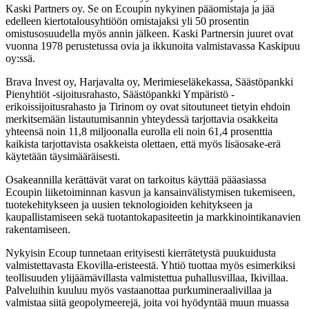
Kaski Partners oy. Se on Ecoupin nykyinen pääomistaja ja jää
edelleen kiertotalousyhtiöön omistajaksi yli 50 prosentin
omistusosuudella myös annin jälkeen. Kaski Partnersin juuret ovat
vuonna 1978 perustetussa ovia ja ikkunoita valmistavassa Kaskipuu
oy:ssä.
Brava Invest oy, Harjavalta oy, Merimieseläkekassa, Säästöpankki
Pienyhtiöt -sijoitusrahasto, Säästöpankki Ympäristö -
erikoissijoitusrahasto ja Tirinom oy ovat sitoutuneet tietyin ehdoin
merkitsemään listautumisannin yhteydessä tarjottavia osakkeita
yhteensä noin 11,8 miljoonalla eurolla eli noin 61,4 prosenttia
kaikista tarjottavista osakkeista olettaen, että myös lisäosake-erä
käytetään täysimääräisesti.
Osakeannilla kerättävät varat on tarkoitus käyttää pääasiassa
Ecoupin liiketoiminnan kasvun ja kansainvälistymisen tukemiseen,
tuotekehitykseen ja uusien teknologioiden kehitykseen ja
kaupallistamiseen sekä tuotantokapasiteetin ja markkinointikanavien
rakentamiseen.
Nykyisin Ecoup tunnetaan erityisesti kierrätetystä puukuidusta
valmistettavasta Ekovilla-eristeestä. Yhtiö tuottaa myös esimerkiksi
teollisuuden ylijäämävillasta valmistettua puhallusvillaa, Ikivillaa.
Palveluihin kuuluu myös vastaanottaa purkumineraalivillaa ja
valmistaa siitä geopolymeerejä, joita voi hyödyntää muun muassa