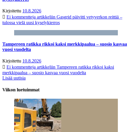
Kirjoitettu
10.8.2026
Ei kommentteja
artikkeliin Gasgrid päivitti vetyverkon reittiä –
tulossa vielä uusi kyselykierros
Tampereen ratikka rikkoi kaksi merkkipaalua – suosio kasvaa
vuosi vuodelta
Kirjoitettu
10.8.2026
Ei kommentteja
artikkeliin Tampereen ratikka rikkoi kaksi
merkkipaalua – suosio kasvaa vuosi vuodelta
Lisää uutisia
Viikon luetuimmat