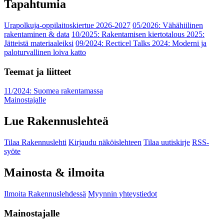
Tapahtumia
Urapolkuja-oppilaitoskiertue 2026-2027
05/2026: Vähähiilinen
rakentaminen & data
10/2025: Rakentamisen kiertotalous 2025:
Jätteistä materiaaleiksi
09/2024: Recticel Talks 2024: Moderni ja
paloturvallinen loiva katto
Teemat ja liitteet
11/2024: Suomea rakentamassa
Mainostajalle
Lue Rakennuslehteä
Tilaa Rakennuslehti
Kirjaudu näköislehteen
Tilaa uutiskirje
RSS-
syöte
Mainosta & ilmoita
Ilmoita Rakennuslehdessä
Myynnin yhteystiedot
Mainostajalle