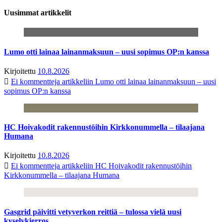
Uusimmat artikkelit
Lumo otti lainaa lainanmaksuun – uusi sopimus OP:n kanssa
Kirjoitettu
10.8.2026
Ei kommentteja
artikkeliin Lumo otti lainaa lainanmaksuun – uusi
sopimus OP:n kanssa
HC Hoivakodit rakennustöihin Kirkkonummella – tilaajana
Humana
Kirjoitettu
10.8.2026
Ei kommentteja
artikkeliin HC Hoivakodit rakennustöihin
Kirkkonummella – tilaajana Humana
Gasgrid päivitti vetyverkon reittiä – tulossa vielä uusi
kyselykierros