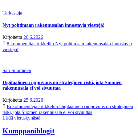
Tarkastaja
Nyt pohtimaan rakennusalan innostavia viestejä!
Kirjoitettu
26.6.2026
8 kommenttia
artikkeliin Nyt pohtimaan rakennusalan innostavia
viestejä!
Sari Suominen
Digitaalinen riippuvuus on strateginen riski, jota Suomen
rakennusala ei voi sivuuttaa
Kirjoitettu
25.6.2026
Ei kommentteja
artikkeliin Digitaalinen riippuvuus on strateginen
riski, jota Suomen rakennusala ei voi sivuuttaa
Lisää vieraskynästä
Kumppaniblogit