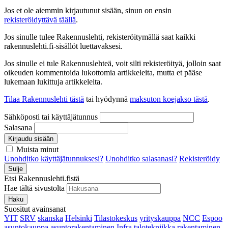
Jos et ole aiemmin kirjautunut sisään, sinun on ensin
rekisteröidyttävä täällä
.
Jos sinulle tulee Rakennuslehti, rekisteröitymällä saat kaikki
rakennuslehti.fi-sisällöt luettavaksesi.
Jos sinulle ei tule Rakennuslehteä, voit silti rekisteröityä, jolloin saat
oikeuden kommentoida lukottomia artikkeleita, mutta et pääse
lukemaan lukittuja artikkeleita.
Tilaa Rakennuslehti tästä
tai hyödynnä
maksuton koejakso tästä
.
Sähköposti tai käyttäjätunnus
Salasana
Kirjaudu sisään
Muista minut
Unohditko käyttäjätunnuksesi?
Unohditko salasanasi?
Rekisteröidy
Sulje
Etsi Rakennuslehti.fistä
Hae tältä sivustolta
Haku
Suositut avainsanat
YIT
SRV
skanska
Helsinki
Tilastokeskus
yrityskauppa
NCC
Espoo
asuntokauppa
asuntorakentaminen
Infra
talotekniikka
rakentaminen