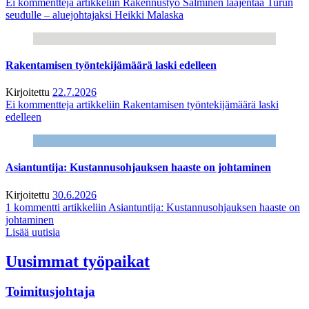
Ei kommentteja
artikkeliin Rakennustyö Salminen laajentaa Turun
seudulle – aluejohtajaksi Heikki Malaska
Rakentamisen työntekijämäärä laski edelleen
Kirjoitettu
22.7.2026
Ei kommentteja
artikkeliin Rakentamisen työntekijämäärä laski
edelleen
Asiantuntija: Kustannusohjauksen haaste on johtaminen
Kirjoitettu
30.6.2026
1 kommentti
artikkeliin Asiantuntija: Kustannusohjauksen haaste on
johtaminen
Lisää uutisia
Uusimmat työpaikat
Toimitusjohtaja