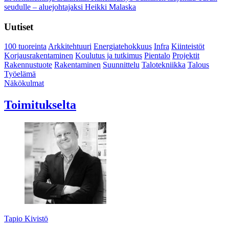
seudulle – aluejohtajaksi Heikki Malaska
Uutiset
100 tuoreinta
Arkkitehtuuri
Energiatehokkuus
Infra
Kiinteistöt
Korjausrakentaminen
Koulutus ja tutkimus
Pientalo
Projektit
Rakennustuote
Rakentaminen
Suunnittelu
Talotekniikka
Talous
Työelämä
Näkökulmat
Toimitukselta
Tapio Kivistö