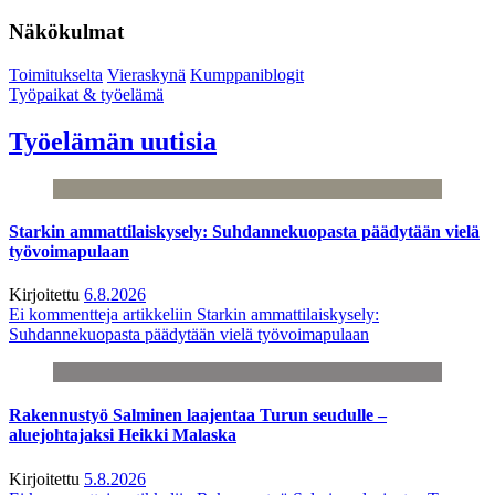
Näkökulmat
Toimitukselta
Vieraskynä
Kumppaniblogit
Työpaikat & työelämä
Työelämän uutisia
Starkin ammattilaiskysely: Suhdannekuopasta päädytään vielä
työvoimapulaan
Kirjoitettu
6.8.2026
Ei kommentteja
artikkeliin Starkin ammattilaiskysely:
Suhdannekuopasta päädytään vielä työvoimapulaan
Rakennustyö Salminen laajentaa Turun seudulle –
aluejohtajaksi Heikki Malaska
Kirjoitettu
5.8.2026