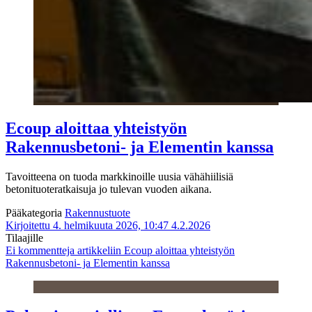
Ecoup aloittaa yhteistyön
Rakennusbetoni- ja Elementin kanssa
Tavoitteena on tuoda markkinoille uusia vähähiilisiä
betonituoteratkaisuja jo tulevan vuoden aikana.
Pääkategoria
Rakennustuote
Kirjoitettu 4. helmikuuta 2026, 10:47
4.2.2026
Tilaajille
Ei kommentteja
artikkeliin Ecoup aloittaa yhteistyön
Rakennusbetoni- ja Elementin kanssa