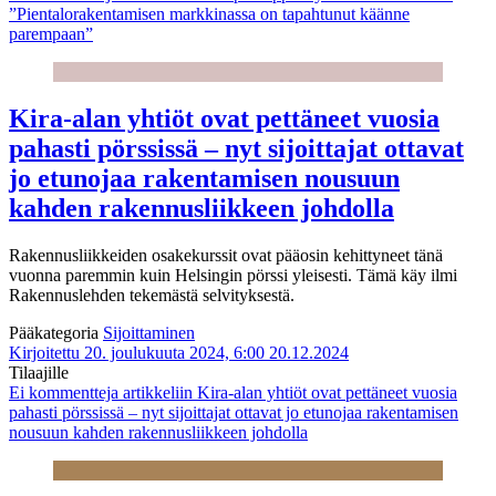
”Pientalorakentamisen markkinassa on tapahtunut käänne
parempaan”
Kira-alan yhtiöt ovat pettäneet vuosia
pahasti pörssissä – nyt sijoittajat ottavat
jo etunojaa rakentamisen nousuun
kahden rakennusliikkeen johdolla
Rakennusliikkeiden osakekurssit ovat pääosin kehittyneet tänä
vuonna paremmin kuin Helsingin pörssi yleisesti. Tämä käy ilmi
Rakennuslehden tekemästä selvityksestä.
Pääkategoria
Sijoittaminen
Kirjoitettu 20. joulukuuta 2024, 6:00
20.12.2024
Tilaajille
Ei kommentteja
artikkeliin Kira-alan yhtiöt ovat pettäneet vuosia
pahasti pörssissä – nyt sijoittajat ottavat jo etunojaa rakentamisen
nousuun kahden rakennusliikkeen johdolla