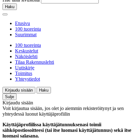
Haku
Etusivu
100 tuoreinta
Suurimmat
100 tuoreinta
Keskustelut
Näköislehti
Tilaa Rakennuslehti
Uutiskirje
Toimitus
Yhteystiedot
Kirjaudu sisään
Haku
Sulje
Kirjaudu sisään
Voit kirjautua sisään, jos olet jo aiemmin rekisteröitynyt ja sen
yhteydessä luonut käyttäjäprofiilin
Käyttäjäprofiilissa käyttäjätunnuksenasi toimii
sähköpostiosoitteesi (tai itse luomasi käyttäjätunnus) sekä itse
luomasi salasana.