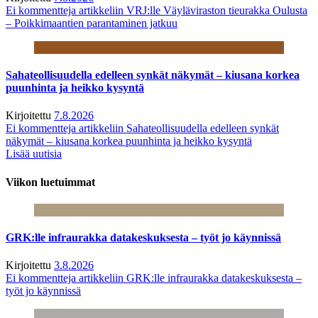
Ei kommentteja
artikkeliin VRJ:lle Väyläviraston tieurakka Oulusta
– Poikkimaantien parantaminen jatkuu
Sahateollisuudella edelleen synkät näkymät – kiusana korkea
puunhinta ja heikko kysyntä
Kirjoitettu
7.8.2026
Ei kommentteja
artikkeliin Sahateollisuudella edelleen synkät
näkymät – kiusana korkea puunhinta ja heikko kysyntä
Lisää uutisia
Viikon luetuimmat
GRK:lle infraurakka datakeskuksesta – työt jo käynnissä
Kirjoitettu
3.8.2026
Ei kommentteja
artikkeliin GRK:lle infraurakka datakeskuksesta –
työt jo käynnissä