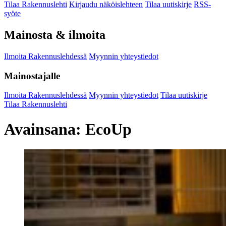
Tilaa Rakennuslehti
Kirjaudu näköislehteen
Tilaa uutiskirje
RSS-
syöte
Mainosta & ilmoita
Ilmoita Rakennuslehdessä
Myynnin yhteystiedot
Mainostajalle
Ilmoita Rakennuslehdessä
Myynnin yhteystiedot
Tilaa uutiskirje
Tilaa Rakennuslehti
Avainsana:
EcoUp