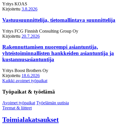
Yritys
KOAS
Kirjoitettu
3.8.2026
Vastuusuunnittelija, tietomallintava suunnittelija
Yritys
FCG Finnish Consulting Group Oy
Kirjoitettu
20.7.2026
Rakennuttamisen nuorempi asiantuntija,
yhteistoiminnallisten hankkeiden asiantuntija ja
kustannusasiantuntija
Yritys
Boost Brothers Oy
Kirjoitettu
18.6.2026
Kaikki avoimet työpaikat
Työpaikat & työelämä
Avoimet työpaikat
Työelämän uutisia
Teemat & liitteet
Toimialakatsaukset