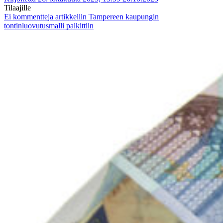
Tilaajille
Ei kommentteja
artikkeliin Tampereen kaupungin
tontinluovutusmalli palkittiin