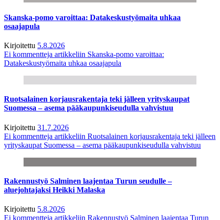
Skanska-pomo varoittaa: Datakeskustyömaita uhkaa
osaajapula
Kirjoitettu
5.8.2026
Ei kommentteja
artikkeliin Skanska-pomo varoittaa:
Datakeskustyömaita uhkaa osaajapula
Ruotsalainen korjausrakentaja teki jälleen yrityskaupat
Suomessa – asema pääkaupunkiseudulla vahvistuu
Kirjoitettu
31.7.2026
Ei kommentteja
artikkeliin Ruotsalainen korjausrakentaja teki jälleen
yrityskaupat Suomessa – asema pääkaupunkiseudulla vahvistuu
Rakennustyö Salminen laajentaa Turun seudulle –
aluejohtajaksi Heikki Malaska
Kirjoitettu
5.8.2026
Ei kommentteja
artikkeliin Rakennustyö Salminen laajentaa Turun