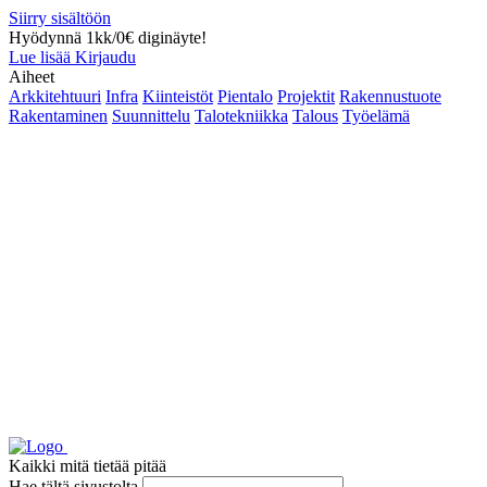
Siirry sisältöön
Hyödynnä 1kk/0€ diginäyte!
Lue lisää
Kirjaudu
Aiheet
Arkkitehtuuri
Infra
Kiinteistöt
Pientalo
Projektit
Rakennustuote
Rakentaminen
Suunnittelu
Talotekniikka
Talous
Työelämä
Kaikki mitä tietää pitää
Hae tältä sivustolta