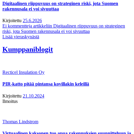
Digitaalinen riippuvuus on strateginen riski, jota Suomen
rakennusala ei voi sivuuttaa
Kirjoitettu
25.6.2026
Ei kommentteja
artikkeliin Digitaalinen riippuvuus on strateginen
riski, jota Suomen rakennusala ei voi sivuuttaa
Lisää vieraskynästä
Kumppaniblogit
Recticel Insulation Oy
PIR-katto pitää pintansa kovillakin keleillä
Kirjoitettu
21.10.2024
Ilmoitus
Thomas Lindstrom
Virtuaalinen kaksonen tuo apua rakennuksien suunnitteluun ja