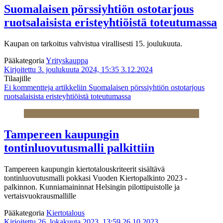
Suomalaisen pörssiyhtiön ostotarjous
ruotsalaisista eristeyhtiöistä toteutumassa
Kaupan on tarkoitus vahvistua virallisesti 15. joulukuuta.
Pääkategoria
Yrityskauppa
Kirjoitettu 3. joulukuuta 2024, 15:35
3.12.2024
Tilaajille
Ei kommentteja
artikkeliin Suomalaisen pörssiyhtiön ostotarjous
ruotsalaisista eristeyhtiöistä toteutumassa
Tampereen kaupungin
tontinluovutusmalli palkittiin
Tampereen kaupungin kiertotalouskriteerit sisältävä
tontinluovutusmalli pokkasi Vuoden Kiertopalkinto 2023 -
palkinnon. Kunniamaininnat Helsingin pilottipuistolle ja
vertaisvuokrausmallille
Pääkategoria
Kiertotalous
Kirjoitettu 26. lokakuuta 2023, 13:59
26.10.2023