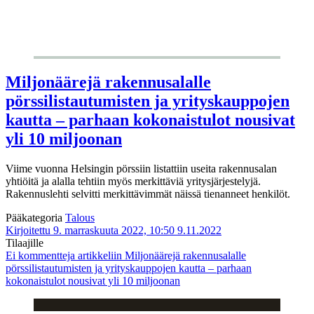
Miljonäärejä rakennusalalle
pörssilistautumisten ja yrityskauppojen
kautta – parhaan kokonaistulot nousivat
yli 10 miljoonan
Viime vuonna Helsingin pörssiin listattiin useita rakennusalan
yhtiöitä ja alalla tehtiin myös merkittäviä yritysjärjestelyjä.
Rakennuslehti selvitti merkittävimmät näissä tienanneet henkilöt.
Pääkategoria
Talous
Kirjoitettu 9. marraskuuta 2022, 10:50
9.11.2022
Tilaajille
Ei kommentteja
artikkeliin Miljonäärejä rakennusalalle
pörssilistautumisten ja yrityskauppojen kautta – parhaan
kokonaistulot nousivat yli 10 miljoonan