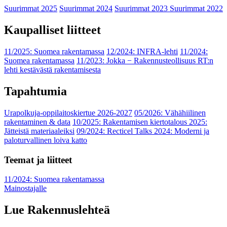
Suurimmat 2025
Suurimmat 2024
Suurimmat 2023
Suurimmat 2022
Kaupalliset liitteet
11/2025: Suomea rakentamassa
12/2024: INFRA-lehti
11/2024:
Suomea rakentamassa
11/2023: Jokka − Rakennusteollisuus RT:n
lehti kestävästä rakentamisesta
Tapahtumia
Urapolkuja-oppilaitoskiertue 2026-2027
05/2026: Vähähiilinen
rakentaminen & data
10/2025: Rakentamisen kiertotalous 2025:
Jätteistä materiaaleiksi
09/2024: Recticel Talks 2024: Moderni ja
paloturvallinen loiva katto
Teemat ja liitteet
11/2024: Suomea rakentamassa
Mainostajalle
Lue Rakennuslehteä