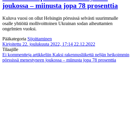
joukossa – miinusta jopa 78 prosenttia
Kuluva vuosi on ollut Helsingin pörssissä selvästi suurimmalle
osalle yhtiöitä mollivoittoinen Ukrainan sodan aiheuttamien
ongelmien vuoksi.
Pääkategoria
Sijoittaminen
Kirjoitettu 22. joulukuuta 2022, 17:14
22.12.2022
Tilaajille
Ei kommentteja
artikkeliin Kaksi rakennusliikettä neljän heikoimmin
pörssissä menestyneen joukossa – miinusta jopa 78 prosenttia