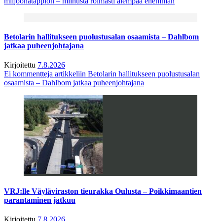
miljoonatappion – miinusta roimasti aiempaa enemmän
Betolarin hallitukseen puolustusalan osaamista – Dahlbom
jatkaa puheenjohtajana
Kirjoitettu
7.8.2026
Ei kommentteja
artikkeliin Betolarin hallitukseen puolustusalan
osaamista – Dahlbom jatkaa puheenjohtajana
VRJ:lle Väyläviraston tieurakka Oulusta – Poikkimaantien
parantaminen jatkuu
Kirjoitettu
7.8.2026