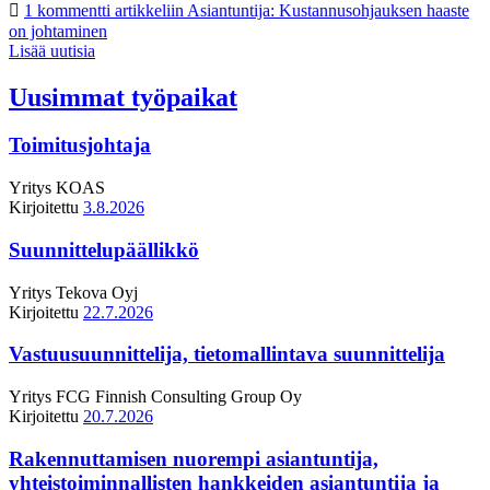
1 kommentti
artikkeliin Asiantuntija: Kustannusohjauksen haaste
on johtaminen
Lisää uutisia
Uusimmat työpaikat
Toimitusjohtaja
Yritys
KOAS
Kirjoitettu
3.8.2026
Suunnittelupäällikkö
Yritys
Tekova Oyj
Kirjoitettu
22.7.2026
Vastuusuunnittelija, tietomallintava suunnittelija
Yritys
FCG Finnish Consulting Group Oy
Kirjoitettu
20.7.2026
Rakennuttamisen nuorempi asiantuntija,
yhteistoiminnallisten hankkeiden asiantuntija ja