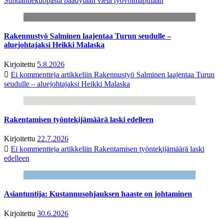
Suhdannekuopasta päädytään vielä työvoimapulaan
Rakennustyö Salminen laajentaa Turun seudulle –
aluejohtajaksi Heikki Malaska
Kirjoitettu
5.8.2026
Ei kommentteja
artikkeliin Rakennustyö Salminen laajentaa Turun
seudulle – aluejohtajaksi Heikki Malaska
Rakentamisen työntekijämäärä laski edelleen
Kirjoitettu
22.7.2026
Ei kommentteja
artikkeliin Rakentamisen työntekijämäärä laski
edelleen
Asiantuntija: Kustannusohjauksen haaste on johtaminen
Kirjoitettu
30.6.2026