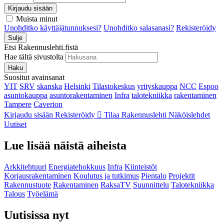
Kirjaudu sisään
Muista minut
Unohditko käyttäjätunnuksesi?
Unohditko salasanasi?
Rekisteröidy
Sulje
Etsi Rakennuslehti.fistä
Hae tältä sivustolta
Haku
Suositut avainsanat
YIT
SRV
skanska
Helsinki
Tilastokeskus
yrityskauppa
NCC
Espoo
asuntokauppa
asuntorakentaminen
Infra
talotekniikka
rakentaminen
Tampere
Caverion
Kirjaudu sisään
Rekisteröidy
Tilaa Rakennuslehti
Näköislehdet
Uutiset
Lue lisää näistä aiheista
Arkkitehtuuri
Energiatehokkuus
Infra
Kiinteistöt
Korjausrakentaminen
Koulutus ja tutkimus
Pientalo
Projektit
Rakennustuote
Rakentaminen
RaksaTV
Suunnittelu
Talotekniikka
Talous
Työelämä
Uutisissa nyt