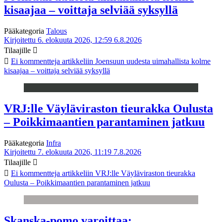
kisaajaa – voittaja selviää syksyllä
Pääkategoria
Talous
Kirjoitettu 6. elokuuta 2026, 12:59
6.8.2026
Tilaajille
Ei kommentteja
artikkeliin Joensuun uudesta uimahallista kolme
kisaajaa – voittaja selviää syksyllä
VRJ:lle Väyläviraston tieurakka Oulusta
– Poikkimaantien parantaminen jatkuu
Pääkategoria
Infra
Kirjoitettu 7. elokuuta 2026, 11:19
7.8.2026
Tilaajille
Ei kommentteja
artikkeliin VRJ:lle Väyläviraston tieurakka
Oulusta – Poikkimaantien parantaminen jatkuu
Skanska-pomo varoittaa: