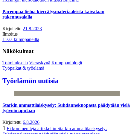
Parempaa tietoa kierrätysmateriaaleista kaivataan
rakennusalalla
Kirjoitettu
21.8.2023
Ilmoitus
Lisää kumppaneilta
Näkökulmat
Toimitukselta
Vieraskynä
Kumppaniblogit
Työpaikat & työelämä
Työelämän uutisia
Starkin ammattilaiskysely: Suhdannekuopasta päädytään vielä
työvoimapulaan
Kirjoitettu
6.8.2026
Ei kommentteja
artikkeliin Starkin ammattilaiskysely: