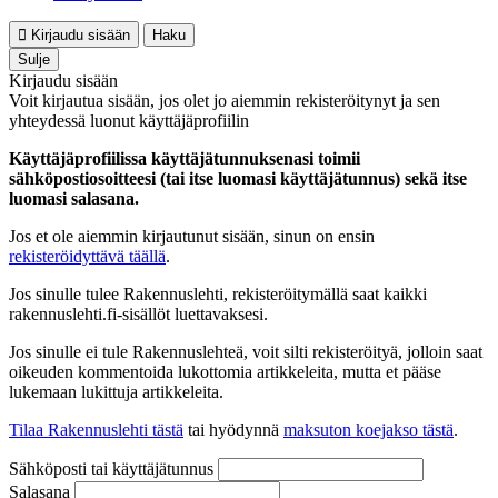
Kirjaudu sisään
Haku
Sulje
Kirjaudu sisään
Voit kirjautua sisään, jos olet jo aiemmin rekisteröitynyt ja sen
yhteydessä luonut käyttäjäprofiilin
Käyttäjäprofiilissa käyttäjätunnuksenasi toimii
sähköpostiosoitteesi (tai itse luomasi käyttäjätunnus) sekä itse
luomasi salasana.
Jos et ole aiemmin kirjautunut sisään, sinun on ensin
rekisteröidyttävä täällä
.
Jos sinulle tulee Rakennuslehti, rekisteröitymällä saat kaikki
rakennuslehti.fi-sisällöt luettavaksesi.
Jos sinulle ei tule Rakennuslehteä, voit silti rekisteröityä, jolloin saat
oikeuden kommentoida lukottomia artikkeleita, mutta et pääse
lukemaan lukittuja artikkeleita.
Tilaa Rakennuslehti tästä
tai hyödynnä
maksuton koejakso tästä
.
Sähköposti tai käyttäjätunnus
Salasana