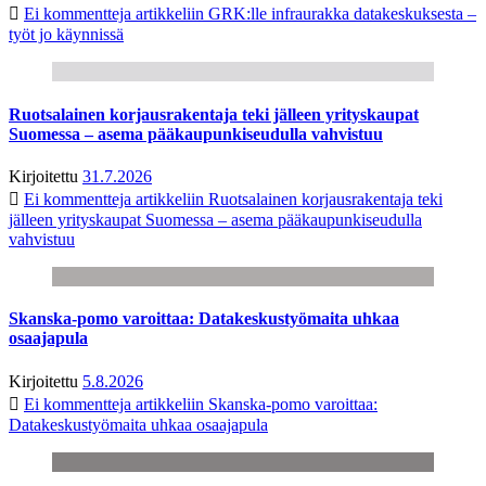
Ei kommentteja
artikkeliin GRK:lle infraurakka datakeskuksesta –
työt jo käynnissä
Ruotsalainen korjausrakentaja teki jälleen yrityskaupat
Suomessa – asema pääkaupunkiseudulla vahvistuu
Kirjoitettu
31.7.2026
Ei kommentteja
artikkeliin Ruotsalainen korjausrakentaja teki
jälleen yrityskaupat Suomessa – asema pääkaupunkiseudulla
vahvistuu
Skanska-pomo varoittaa: Datakeskustyömaita uhkaa
osaajapula
Kirjoitettu
5.8.2026
Ei kommentteja
artikkeliin Skanska-pomo varoittaa:
Datakeskustyömaita uhkaa osaajapula