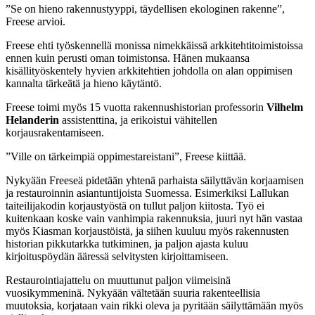
”Se on hieno rakennustyyppi, täydellisen ekologinen rakenne”,
Freese arvioi.
Freese ehti työskennellä monissa nimekkäissä arkkitehtitoimistoissa
ennen kuin perusti oman toimistonsa. Hänen mukaansa
kisällityöskentely hyvien arkkitehtien johdolla on alan oppimisen
kannalta tärkeätä ja hieno käytäntö.
Freese toimi myös 15 vuotta rakennushistorian professorin
Vilhelm
Helanderin
assistenttina, ja erikoistui vähitellen
korjausrakentamiseen.
”Ville on tärkeimpiä oppimestareistani”, Freese kiittää.
Nykyään Freeseä pidetään yhtenä parhaista säilyttävän korjaamisen
ja restauroinnin asiantuntijoista Suomessa. Esimerkiksi Lallukan
taiteilijakodin korjaustyöstä on tullut paljon kiitosta. Työ ei
kuitenkaan koske vain vanhimpia rakennuksia, juuri nyt hän vastaa
myös Kiasman korjaustöistä, ja siihen kuuluu myös rakennusten
historian pikkutarkka tutkiminen, ja paljon ajasta kuluu
kirjoituspöydän ääressä selvitysten kirjoittamiseen.
Restaurointiajattelu on muuttunut paljon viimeisinä
vuosikymmeninä. Nykyään vältetään suuria rakenteellisia
muutoksia, korjataan vain rikki oleva ja pyritään säilyttämään myös