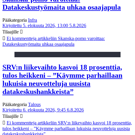
Datakeskustyömaita uhkaa osaajapula
Pääkategoria
Infra
Kirjoitettu 5. elokuuta 2026, 13:00
5.8.2026
Tilaajille
Ei kommentteja
artikkeliin Skanska-pomo varoittaa:
Datakeskustyömaita uhkaa osaajapula
SRV:n liikevaihto kasvoi 18 prosenttia,
tulos heikkeni – ”Käymme parhaillaan
lukuisia neuvotteluja uusista
datakeskushankkeista”
Pääkategoria
Talous
Kirjoitettu 6. elokuuta 2026, 9:45
6.8.2026
Tilaajille
Ei kommentteja
artikkeliin SRV:n liikevaihto kasvoi 18 prosenttia,
tulos heikkeni – ”Käymme parhaillaan lukuisia neuvotteluja uusista
datakeskushankkeista”