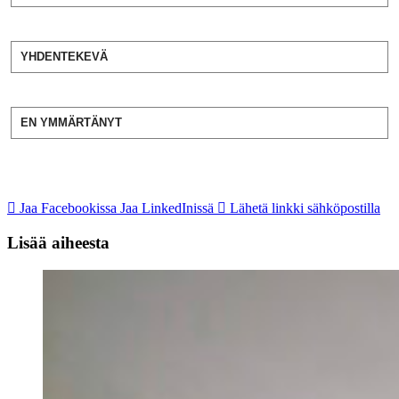
YHDENTEKEVÄ
EN YMMÄRTÄNYT
Jaa Facebookissa
Jaa LinkedInissä
Lähetä linkki sähköpostilla
Lisää aiheesta