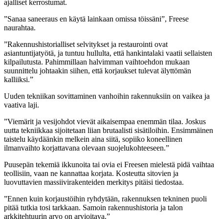
ajalliset kerrostumat.
”Sanaa saneeraus en käytä lainkaan omissa töissäni”, Freese
naurahtaa.
”Rakennushistorialliset selvitykset ja restaurointi ovat
asiantuntijatyötä, ja tuntuu hullulta, että hankintalaki vaatii sellaisten
kilpailutusta. Pahimmillaan halvimman vaihtoehdon mukaan
suunnittelu johtaakin siihen, että korjaukset tulevat älyttömän
kalliiksi.”
Uuden tekniikan sovittaminen vanhoihin rakennuksiin on vaikea ja
vaativa laji.
”Viemärit ja vesijohdot vievät aikaisempaa enemmän tilaa. Joskus
uutta tekniikkaa sijoitetaan liian brutaalisti sisätiloihin. Ensimmäinen
taistelu käydäänkin melkein aina siitä, sopiiko koneellinen
ilmanvaihto korjattavana olevaan suojelukohteeseen.”
Puusepän tekemiä ikkunoita tai ovia ei Freesen mielestä pidä vaihtaa
teollisiin, vaan ne kannattaa korjata. Kosteutta sitovien ja
luovuttavien massiivirakenteiden merkitys pitäisi tiedostaa.
”Ennen kuin korjaustöihin ryhdytään, rakennuksen tekninen puoli
pitää tutkia tosi tarkkaan. Samoin rakennushistoria ja talon
arkkitehtuurin arvo on arvioitava.”