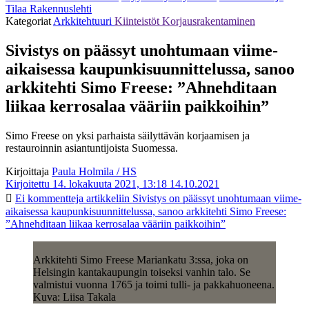
Tilaa Rakennuslehti
Kategoriat
Arkkitehtuuri
Kiinteistöt
Korjausrakentaminen
Sivistys on päässyt unohtumaan viime­
aikaisessa kaupunki­suunnittelussa, sanoo
arkkitehti Simo Freese: ”Ahnehditaan
liikaa kerros­alaa vääriin paikkoihin”
Simo Freese on yksi parhaista säilyttävän korjaamisen ja
restauroinnin asiantuntijoista Suomessa.
Kirjoittaja
Paula Holmila / HS
Kirjoitettu 14. lokakuuta 2021, 13:18
14.10.2021
Ei kommentteja
artikkeliin Sivistys on päässyt unohtumaan viime­
aikaisessa kaupunki­suunnittelussa, sanoo arkkitehti Simo Freese:
”Ahnehditaan liikaa kerros­alaa vääriin paikkoihin”
Arkkitehti Simo Freese Mariankatu 3:ssa, joka on
Helsingin kantakaupungin toiseksi vanhin talo. Se
valmistui vuonna 1765 ja toimi tulli- ja pakkahuoneena.
Kuva: Liisa Takala