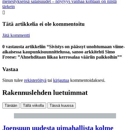
menestyksensä salaisuudet – nöyryys vanhaa kohtaan on niistä
tärkein
Tätä artikkelia ei ole kommentoitu
Jätä kommentti
0 vastausta artikkeliin “Sivistys on päässyt unohtumaan viime­
aikaisessa kaupunki­suunnittelussa, sanoo arkkitehti Simo
Freese: ”Ahnehditaan liikaa kerros­alaa vääriin paikkoihin””
Vastaa
Sinun tulee
rekisteröityä
tai
kirjautua
kommentoidaksesi.
Rakennuslehden luetuimmat
Tänään
Tällä viikolla
Tässä kuussa
Joensuun uudesta uimahallista kolme