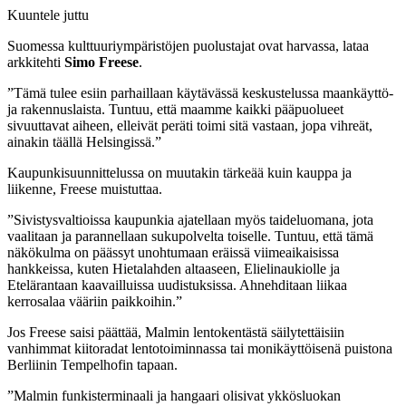
Kuuntele juttu
Suomessa kulttuuriympäristöjen puolustajat ovat harvassa, lataa
arkkitehti
Simo Freese
.
”Tämä tulee esiin parhaillaan käytävässä keskustelussa maankäyttö-
ja rakennuslaista. Tuntuu, että maamme kaikki pääpuolueet
sivuuttavat aiheen, elleivät peräti toimi sitä vastaan, jopa vihreät,
ainakin täällä Helsingissä.”
Kaupunkisuunnittelussa on muutakin tärkeää kuin kauppa ja
liikenne, Freese muistuttaa.
”Sivistysvaltioissa kaupunkia ajatellaan myös taideluomana, jota
vaalitaan ja parannellaan sukupolvelta toiselle. Tuntuu, että tämä
näkökulma on päässyt unohtumaan eräissä viimeaikaisissa
hankkeissa, kuten Hietalahden altaaseen, Elielinaukiolle ja
Etelärantaan kaavailluissa uudistuksissa. Ahnehditaan liikaa
kerrosalaa vääriin paikkoihin.”
Jos Freese saisi päättää, Malmin lentokentästä säilytettäisiin
vanhimmat kiitoradat lentotoiminnassa tai monikäyttöisenä puistona
Berliinin Tempelhofin tapaan.
”Malmin funkisterminaali ja hangaari olisivat ykkösluokan