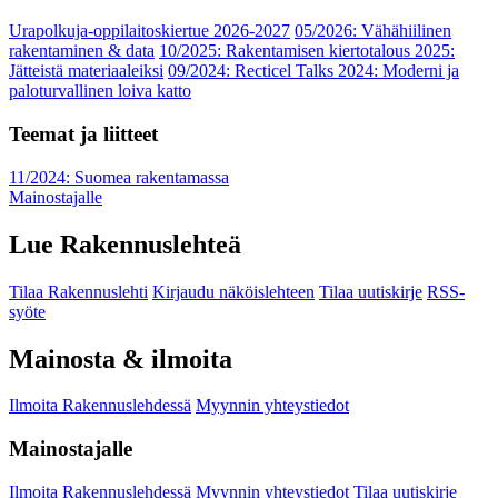
Urapolkuja-oppilaitoskiertue 2026-2027
05/2026: Vähähiilinen
rakentaminen & data
10/2025: Rakentamisen kiertotalous 2025:
Jätteistä materiaaleiksi
09/2024: Recticel Talks 2024: Moderni ja
paloturvallinen loiva katto
Teemat ja liitteet
11/2024: Suomea rakentamassa
Mainostajalle
Lue Rakennuslehteä
Tilaa Rakennuslehti
Kirjaudu näköislehteen
Tilaa uutiskirje
RSS-
syöte
Mainosta & ilmoita
Ilmoita Rakennuslehdessä
Myynnin yhteystiedot
Mainostajalle
Ilmoita Rakennuslehdessä
Myynnin yhteystiedot
Tilaa uutiskirje