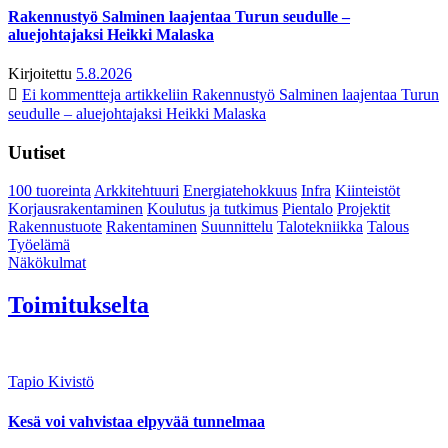
Rakennustyö Salminen laajentaa Turun seudulle –
aluejohtajaksi Heikki Malaska
Kirjoitettu
5.8.2026
Ei kommentteja
artikkeliin Rakennustyö Salminen laajentaa Turun
seudulle – aluejohtajaksi Heikki Malaska
Uutiset
100 tuoreinta
Arkkitehtuuri
Energiatehokkuus
Infra
Kiinteistöt
Korjausrakentaminen
Koulutus ja tutkimus
Pientalo
Projektit
Rakennustuote
Rakentaminen
Suunnittelu
Talotekniikka
Talous
Työelämä
Näkökulmat
Toimitukselta
Tapio Kivistö
Kesä voi vahvistaa elpyvää tunnelmaa