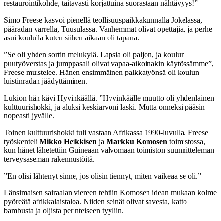
restaurointikohde, taitavasti korjattuina suorastaan nähtävyys!”
Simo Freese kasvoi pienellä teollisuuspaikkakunnalla Jokelassa,
pääradan varrella, Tuusulassa. Vanhemmat olivat opettajia, ja perhe
asui koululla kuten siihen aikaan oli tapana.
”Se oli yhden sortin melukylä. Lapsia oli paljon, ja koulun
puutyöverstas ja jumppasali olivat vapaa-aikoinakin käytössämme”,
Freese muistelee. Hänen ensimmäinen palkkatyönsä oli koulun
luistinradan jäädyttäminen.
Lukion hän kävi Hyvinkäällä. ”Hyvinkäälle muutto oli yhdenlainen
kulttuurishokki, ja aluksi keskiarvoni laski. Mutta onneksi pääsin
nopeasti jyvälle.
Toinen kulttuurishokki tuli vastaan Afrikassa 1990-luvulla. Freese
työskenteli
Mikko Heikkisen
ja
Markku Komosen
toimistossa,
kun hänet lähetettiin Guineaan valvomaan toimiston suunnitteleman
terveysaseman rakennustöitä.
”En olisi lähtenyt sinne, jos olisin tiennyt, miten vaikeaa se oli.”
Länsimaisen sairaalan viereen tehtiin Komosen idean mukaan kolme
pyöreätä afrikkalaistaloa. Niiden seinät olivat savesta, katto
bambusta ja oljista perinteiseen tyyliin.