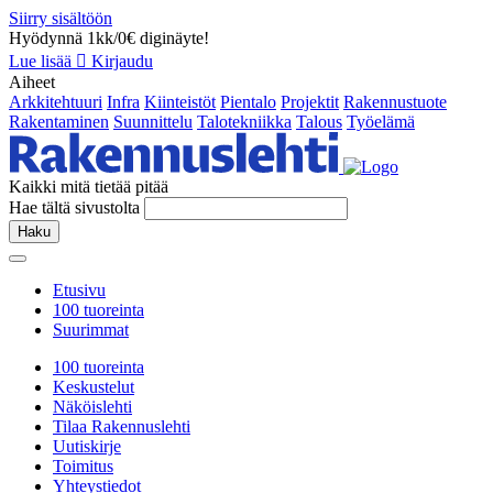
Siirry sisältöön
Hyödynnä 1kk/0€ diginäyte!
Lue lisää
Kirjaudu
Aiheet
Arkkitehtuuri
Infra
Kiinteistöt
Pientalo
Projektit
Rakennustuote
Rakentaminen
Suunnittelu
Talotekniikka
Talous
Työelämä
Kaikki mitä tietää pitää
Hae tältä sivustolta
Haku
Etusivu
100 tuoreinta
Suurimmat
100 tuoreinta
Keskustelut
Näköislehti
Tilaa Rakennuslehti
Uutiskirje
Toimitus
Yhteystiedot