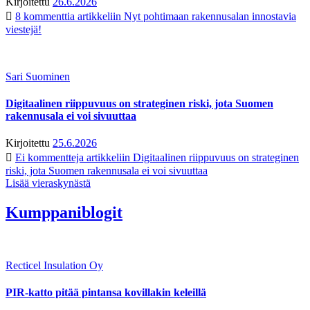
Kirjoitettu
26.6.2026
8 kommenttia
artikkeliin Nyt pohtimaan rakennusalan innostavia
viestejä!
Sari Suominen
Digitaalinen riippuvuus on strateginen riski, jota Suomen
rakennusala ei voi sivuuttaa
Kirjoitettu
25.6.2026
Ei kommentteja
artikkeliin Digitaalinen riippuvuus on strateginen
riski, jota Suomen rakennusala ei voi sivuuttaa
Lisää vieraskynästä
Kumppaniblogit
Recticel Insulation Oy
PIR-katto pitää pintansa kovillakin keleillä