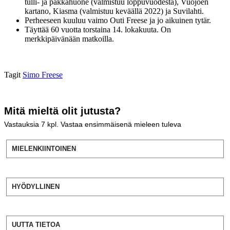
tulli- ja pakkahuone (valmistuu loppuvuodesta), Vuojoen
kartano, Kiasma (valmistuu keväällä 2022) ja Suvilahti.
Perheeseen kuuluu vaimo Outi Freese ja jo aikuinen tytär.
Täyttää 60 vuotta torstaina 14. lokakuuta. On
merkkipäivänään matkoilla.
Tagit
Simo Freese
Mitä mieltä olit jutusta?
Vastauksia
7
kpl. Vastaa ensimmäisenä mieleen tuleva
MIELENKIINTOINEN
HYÖDYLLINEN
UUTTA TIETOA