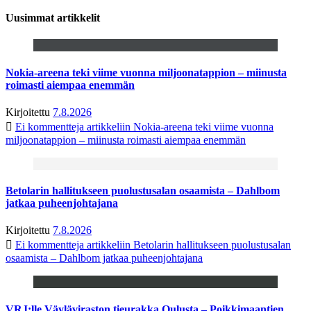
Uusimmat artikkelit
Nokia-areena teki viime vuonna miljoonatappion – miinusta
roimasti aiempaa enemmän
Kirjoitettu
7.8.2026
Ei kommentteja
artikkeliin Nokia-areena teki viime vuonna
miljoonatappion – miinusta roimasti aiempaa enemmän
Betolarin hallitukseen puolustusalan osaamista – Dahlbom
jatkaa puheenjohtajana
Kirjoitettu
7.8.2026
Ei kommentteja
artikkeliin Betolarin hallitukseen puolustusalan
osaamista – Dahlbom jatkaa puheenjohtajana
VRJ:lle Väyläviraston tieurakka Oulusta – Poikkimaantien