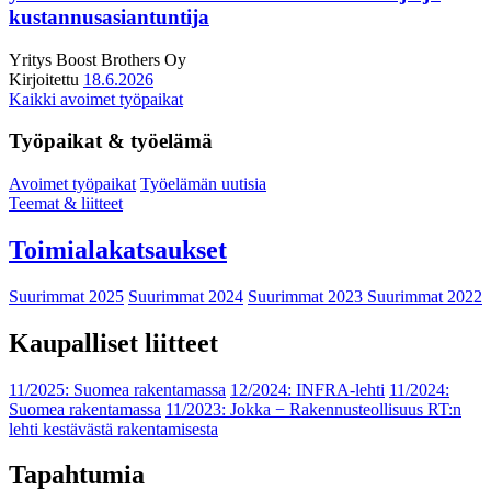
kustannusasiantuntija
Yritys
Boost Brothers Oy
Kirjoitettu
18.6.2026
Kaikki avoimet työpaikat
Työpaikat & työelämä
Avoimet työpaikat
Työelämän uutisia
Teemat & liitteet
Toimialakatsaukset
Suurimmat 2025
Suurimmat 2024
Suurimmat 2023
Suurimmat 2022
Kaupalliset liitteet
11/2025: Suomea rakentamassa
12/2024: INFRA-lehti
11/2024:
Suomea rakentamassa
11/2023: Jokka − Rakennusteollisuus RT:n
lehti kestävästä rakentamisesta
Tapahtumia