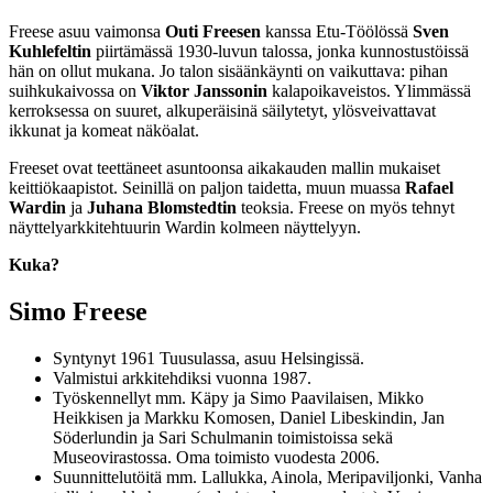
Freese asuu vaimonsa
Outi Freesen
kanssa Etu-Töölössä
Sven
Kuhlefeltin
piirtämässä 1930-luvun talossa, jonka kunnostustöissä
hän on ollut mukana. Jo talon sisäänkäynti on vaikuttava: pihan
suihkukaivossa on
Viktor Janssonin
kalapoikaveistos. Ylimmässä
kerroksessa on suuret, alkuperäisinä säilytetyt, ylösveivattavat
ikkunat ja komeat näköalat.
Freeset ovat teettäneet asuntoonsa aikakauden mallin mukaiset
keittiökaapistot. Seinillä on paljon taidetta, muun muassa
Rafael
Wardin
ja
Juhana Blomstedtin
teoksia. Freese on myös tehnyt
näyttelyarkkitehtuurin Wardin kolmeen näyttelyyn.
Kuka?
Simo Freese
Syntynyt 1961 Tuusulassa, asuu Helsingissä.
Valmistui arkkitehdiksi vuonna 1987.
Työskennellyt mm. Käpy ja Simo Paavilaisen, Mikko
Heikkisen ja Markku Komosen, Daniel Libeskindin, Jan
Söderlundin ja Sari Schulmanin toimistoissa sekä
Museovirastossa. Oma toimisto vuodesta 2006.
Suunnittelutöitä mm. Lallukka, Ainola, Meripaviljonki, Vanha