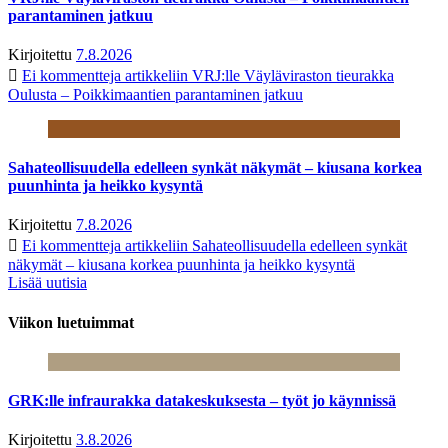
parantaminen jatkuu
Kirjoitettu
7.8.2026
Ei kommentteja
artikkeliin VRJ:lle Väyläviraston tieurakka
Oulusta – Poikkimaantien parantaminen jatkuu
Sahateollisuudella edelleen synkät näkymät – kiusana korkea
puunhinta ja heikko kysyntä
Kirjoitettu
7.8.2026
Ei kommentteja
artikkeliin Sahateollisuudella edelleen synkät
näkymät – kiusana korkea puunhinta ja heikko kysyntä
Lisää uutisia
Viikon luetuimmat
GRK:lle infraurakka datakeskuksesta – työt jo käynnissä
Kirjoitettu
3.8.2026