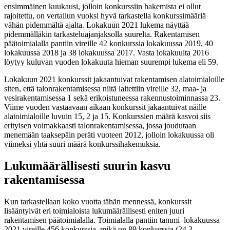
ensimmäinen kuukausi, jolloin konkurssiin hakemista ei ollut
rajoitettu, on vertailun vuoksi hyvä tarkastella konkurssimääriä
vähän pidemmältä ajalta. Lokakuun 2021 lukema näyttää
pidemmälläkin tarkasteluajanjaksolla suurelta. Rakentamisen
päätoimialalla pantiin vireille 42 konkurssia lokakuussa 2019, 40
lokakuussa 2018 ja 38 lokakuussa 2017. Vasta lokakuulta 2016
löytyy kuluvan vuoden lokakuuta hieman suurempi lukema eli 59.
Lokakuun 2021 konkurssit jakaantuivat rakentamisen alatoimialoille
siten, että talonrakentamisessa niitä laitettiin vireille 32, maa- ja
vesirakentamisessa 1 sekä erikoistuneessa rakennustoiminnassa 23.
Viime vuoden vastaavaan aikaan konkurssit jakaantuivat näille
alatoimialoille luvuin 15, 2 ja 15. Konkurssien määrä kasvoi siis
erityisen voimakkaasti talonrakentamisessa, jossa joudutaan
menemään taaksepäin peräti vuoteen 2012, jolloin lokakuussa oli
viimeksi yhtä suuri määrä konkurssihakemuksia.
Lukumäärällisesti suurin kasvu
rakentamisessa
Kun tarkastellaan koko vuotta tähän mennessä, konkurssit
lisääntyivät eri toimialoista lukumäärällisesti eniten juuri
rakentamisen päätoimialalla. Toimialalla pantiin tammi–lokakuussa
2021 vireille 456 konkurssia, mikä on 89 konkurssia (24,3