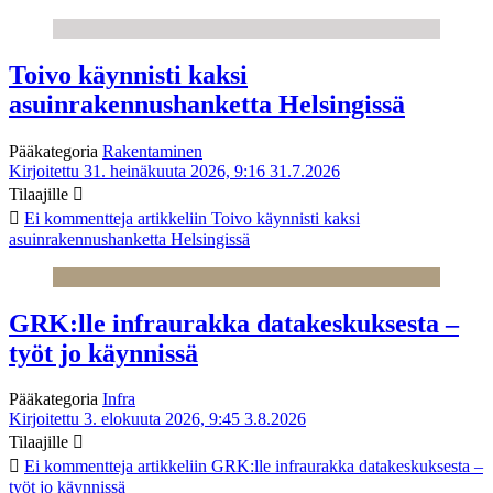
Toivo käynnisti kaksi
asuinrakennushanketta Helsingissä
Pääkategoria
Rakentaminen
Kirjoitettu 31. heinäkuuta 2026, 9:16
31.7.2026
Tilaajille
Ei kommentteja
artikkeliin Toivo käynnisti kaksi
asuinrakennushanketta Helsingissä
GRK:lle infraurakka datakeskuksesta –
työt jo käynnissä
Pääkategoria
Infra
Kirjoitettu 3. elokuuta 2026, 9:45
3.8.2026
Tilaajille
Ei kommentteja
artikkeliin GRK:lle infraurakka datakeskuksesta –
työt jo käynnissä