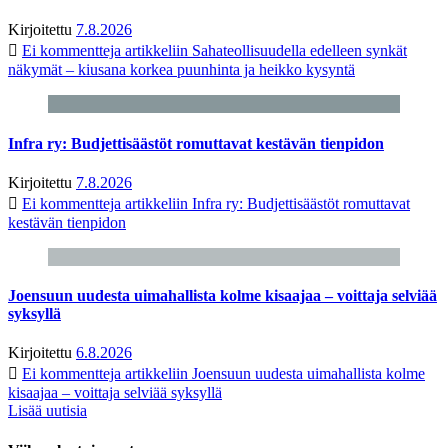
Kirjoitettu
7.8.2026
Ei kommentteja
artikkeliin Sahateollisuudella edelleen synkät
näkymät – kiusana korkea puunhinta ja heikko kysyntä
Infra ry: Budjettisäästöt romuttavat kestävän tienpidon
Kirjoitettu
7.8.2026
Ei kommentteja
artikkeliin Infra ry: Budjettisäästöt romuttavat
kestävän tienpidon
Joensuun uudesta uimahallista kolme kisaajaa – voittaja selviää
syksyllä
Kirjoitettu
6.8.2026
Ei kommentteja
artikkeliin Joensuun uudesta uimahallista kolme
kisaajaa – voittaja selviää syksyllä
Lisää uutisia