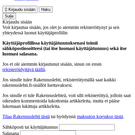
Kirjaudu sisään
Haku
Sulje
Kirjaudu sisään
Voit kirjautua sisään, jos olet jo aiemmin rekisteröitynyt ja sen
yhteydessä luonut käyttäjäprofiilin
Käyttäjäprofiilissa käyttäjätunnuksenasi toimii
sähköpostiosoitteesi (tai itse luomasi käyttäjätunnus) sekä itse
luomasi salasana.
Jos et ole aiemmin kirjautunut sisään, sinun on ensin
rekisteröidyttävä täällä
.
Jos sinulle tulee Rakennuslehti, rekisteröitymällä saat kaikki
rakennuslehti.fi-sisällöt luettavaksesi.
Jos sinulle ei tule Rakennuslehteä, voit silti rekisteröityä, jolloin saat
oikeuden kommentoida lukottomia artikkeleita, mutta et pääse
lukemaan lukittuja artikkeleita.
Tilaa Rakennuslehti tästä
tai hyödynnä
maksuton koejakso tästä
.
Sähköposti tai käyttäjätunnus
Salasana