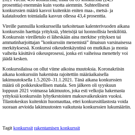
prosenttia) enemmän kuin vuotta aiemmin. Suhteellisesti
konkurssien määrä kasvoi kuitenkin eniten maa-, metsä- ja
kalatalouden toimialalla kasvun ollessa 43,4 prosenttia.
Vireille pannuilla konkursseilla tarkoitetaan kalenterivuoden aikana
konkurssiin haettuja yrityksiä, yhteisöjä tai luonnollisia henkilöitä.
Konkurssin vireilletulo ei läheskään aina merkitse yrityksen tai
ammatinharjoittajan ”konkurssiin menemistä” ilmaisun varsinaisessa
merkityksessä. Konkurssi oikeudenkäyntinä on mutkikas ja monia
vaiheita käsittävä oikeusprosessi, jonka eri vaiheissa menettely voi
jäädä kesken.
Konkurssilaissa on ollut viime aikoina muutoksia. Koronakriisin
aikana konkurssiin hakemista rajoitettiin määräaikaisella
lakimuutoksella 1.5.2020–31.1.2021. Tänä aikana konkurssien
määrä oli poikkeuksellisen matala. Sen jälkeen oli syyskuun
loppuun 2021 voimassa lakimuutos, joka esti velkojia hakemasta
yrityksiä konkurssiin lyhytkestoisten maksuvaikeuksien vuoksi.
Tilastokeskus kuitenkin huomauttaa, ettei konkurssitilastosta voida
suoraan arvioida lakimuutosten vaikutusta konkurssien lukumääriin.
Tagit
konkurssit
rakentamisen konkurssit