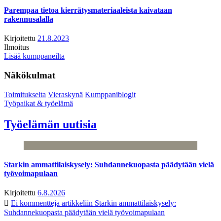
Parempaa tietoa kierrätysmateriaaleista kaivataan
rakennusalalla
Kirjoitettu
21.8.2023
Ilmoitus
Lisää kumppaneilta
Näkökulmat
Toimitukselta
Vieraskynä
Kumppaniblogit
Työpaikat & työelämä
Työelämän uutisia
Starkin ammattilaiskysely: Suhdannekuopasta päädytään vielä
työvoimapulaan
Kirjoitettu
6.8.2026
Ei kommentteja
artikkeliin Starkin ammattilaiskysely:
Suhdannekuopasta päädytään vielä työvoimapulaan