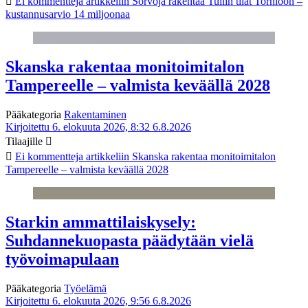
Ei kommentteja
artikkeliin Sorvoja rakentaa Tullin tilat Tornioon –
kustannusarvio 14 miljoonaa
Skanska rakentaa monitoimitalon
Tampereelle – valmista keväällä 2028
Pääkategoria
Rakentaminen
Kirjoitettu 6. elokuuta 2026, 8:32
6.8.2026
Tilaajille
Ei kommentteja
artikkeliin Skanska rakentaa monitoimitalon
Tampereelle – valmista keväällä 2028
Starkin ammattilaiskysely:
Suhdannekuopasta päädytään vielä
työvoimapulaan
Pääkategoria
Työelämä
Kirjoitettu 6. elokuuta 2026, 9:56
6.8.2026