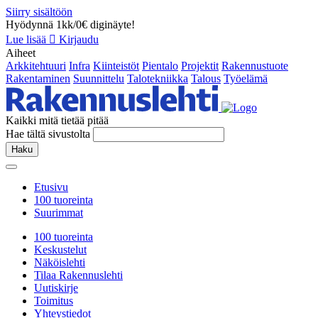
Siirry sisältöön
Hyödynnä 1kk/0€ diginäyte!
Lue lisää
Kirjaudu
Aiheet
Arkkitehtuuri
Infra
Kiinteistöt
Pientalo
Projektit
Rakennustuote
Rakentaminen
Suunnittelu
Talotekniikka
Talous
Työelämä
Kaikki mitä tietää pitää
Hae tältä sivustolta
Haku
Etusivu
100 tuoreinta
Suurimmat
100 tuoreinta
Keskustelut
Näköislehti
Tilaa Rakennuslehti
Uutiskirje
Toimitus
Yhteystiedot