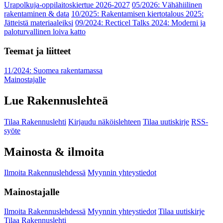
Urapolkuja-oppilaitoskiertue 2026-2027
05/2026: Vähähiilinen
rakentaminen & data
10/2025: Rakentamisen kiertotalous 2025:
Jätteistä materiaaleiksi
09/2024: Recticel Talks 2024: Moderni ja
paloturvallinen loiva katto
Teemat ja liitteet
11/2024: Suomea rakentamassa
Mainostajalle
Lue Rakennuslehteä
Tilaa Rakennuslehti
Kirjaudu näköislehteen
Tilaa uutiskirje
RSS-
syöte
Mainosta & ilmoita
Ilmoita Rakennuslehdessä
Myynnin yhteystiedot
Mainostajalle
Ilmoita Rakennuslehdessä
Myynnin yhteystiedot
Tilaa uutiskirje
Tilaa Rakennuslehti