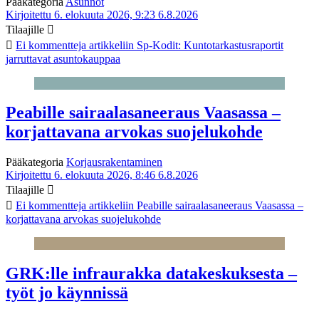
Pääkategoria
Asunnot
Kirjoitettu 6. elokuuta 2026, 9:23
6.8.2026
Tilaajille
Ei kommentteja
artikkeliin Sp-Kodit: Kuntotarkastusraportit
jarruttavat asuntokauppaa
Peabille sairaalasaneeraus Vaasassa –
korjattavana arvokas suojelukohde
Pääkategoria
Korjausrakentaminen
Kirjoitettu 6. elokuuta 2026, 8:46
6.8.2026
Tilaajille
Ei kommentteja
artikkeliin Peabille sairaalasaneeraus Vaasassa –
korjattavana arvokas suojelukohde
GRK:lle infraurakka datakeskuksesta –
työt jo käynnissä