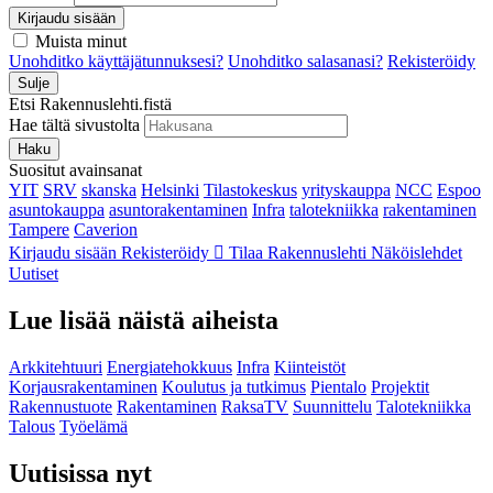
Kirjaudu sisään
Muista minut
Unohditko käyttäjätunnuksesi?
Unohditko salasanasi?
Rekisteröidy
Sulje
Etsi Rakennuslehti.fistä
Hae tältä sivustolta
Haku
Suositut avainsanat
YIT
SRV
skanska
Helsinki
Tilastokeskus
yrityskauppa
NCC
Espoo
asuntokauppa
asuntorakentaminen
Infra
talotekniikka
rakentaminen
Tampere
Caverion
Kirjaudu sisään
Rekisteröidy
Tilaa Rakennuslehti
Näköislehdet
Uutiset
Lue lisää näistä aiheista
Arkkitehtuuri
Energiatehokkuus
Infra
Kiinteistöt
Korjausrakentaminen
Koulutus ja tutkimus
Pientalo
Projektit
Rakennustuote
Rakentaminen
RaksaTV
Suunnittelu
Talotekniikka
Talous
Työelämä
Uutisissa nyt