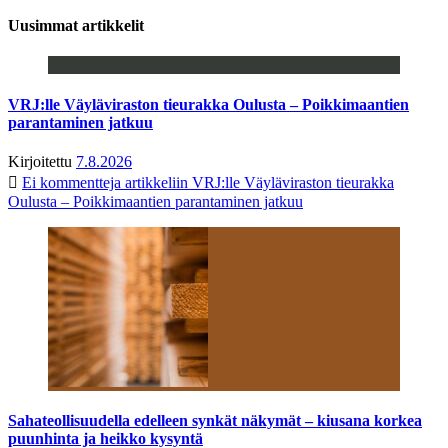
Uusimmat artikkelit
VRJ:lle Väyläviraston tieurakka Oulusta – Poikkimaantien
parantaminen jatkuu
Kirjoitettu
7.8.2026
Ei kommentteja
artikkeliin VRJ:lle Väyläviraston tieurakka
Oulusta – Poikkimaantien parantaminen jatkuu
Sahateollisuudella edelleen synkät näkymät – kiusana korkea
puunhinta ja heikko kysyntä