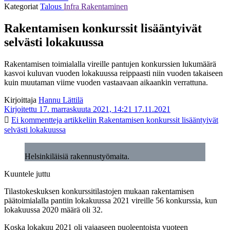
Kategoriat
Talous
Infra
Rakentaminen
Rakentamisen konkurssit lisääntyivät
selvästi lokakuussa
Rakentamisen toimialalla vireille pantujen konkurssien lukumäärä
kasvoi kuluvan vuoden lokakuussa reippaasti niin vuoden takaiseen
kuin muutaman viime vuoden vastaavaan aikaankin verrattuna.
Kirjoittaja
Hannu Lättilä
Kirjoitettu 17. marraskuuta 2021, 14:21
17.11.2021
Ei kommentteja
artikkeliin Rakentamisen konkurssit lisääntyivät
selvästi lokakuussa
Helsinkiläisiä rakennustyömaita.
Kuuntele juttu
Tilastokeskuksen konkurssitilastojen mukaan rakentamisen
päätoimialalla pantiin lokakuussa 2021 vireille 56 konkurssia, kun
lokakuussa 2020 määrä oli 32.
Koska lokakuu 2021 oli vajaaseen puoleentoista vuoteen