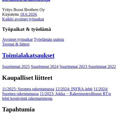
Yritys
Boost Brothers Oy
Kirjoitettu
18.6.2026
Kaikki avoimet työpaikat
Työpaikat & työelämä
Avoimet työpaikat
Työelämän uutisia
Teemat & liitteet
Toimialakatsaukset
Suurimmat 2025
Suurimmat 2024
Suurimmat 2023
Suurimmat 2022
Kaupalliset liitteet
11/2025: Suomea rakentamassa
12/2024: INFRA-lehti
11/2024:
Suomea rakentamassa
11/2023: Jokka − Rakennusteollisuus RT:n
lehti kestävästä rakentamisesta
Tapahtumia