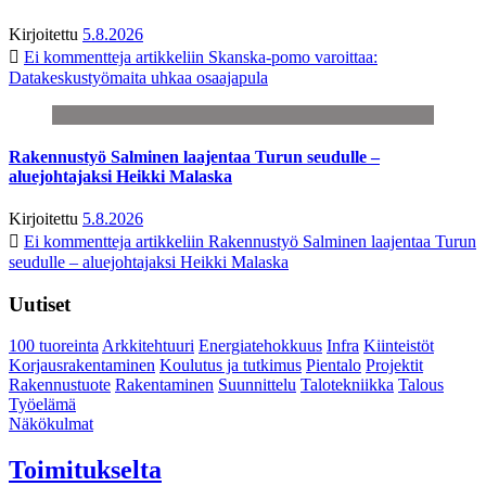
Kirjoitettu
5.8.2026
Ei kommentteja
artikkeliin Skanska-pomo varoittaa:
Datakeskustyömaita uhkaa osaajapula
Rakennustyö Salminen laajentaa Turun seudulle –
aluejohtajaksi Heikki Malaska
Kirjoitettu
5.8.2026
Ei kommentteja
artikkeliin Rakennustyö Salminen laajentaa Turun
seudulle – aluejohtajaksi Heikki Malaska
Uutiset
100 tuoreinta
Arkkitehtuuri
Energiatehokkuus
Infra
Kiinteistöt
Korjausrakentaminen
Koulutus ja tutkimus
Pientalo
Projektit
Rakennustuote
Rakentaminen
Suunnittelu
Talotekniikka
Talous
Työelämä
Näkökulmat
Toimitukselta