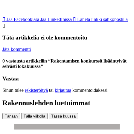
Jaa Facebookissa
Jaa LinkedInissä
Lähetä linkki sähköpostilla
Tätä artikkelia ei ole kommentoitu
Jätä kommentti
0 vastausta artikkeliin “Rakentamisen konkurssit lisääntyivät
selvästi lokakuussa”
Vastaa
Sinun tulee
rekisteröityä
tai
kirjautua
kommentoidaksesi.
Rakennuslehden luetuimmat
Tänään
Tällä viikolla
Tässä kuussa