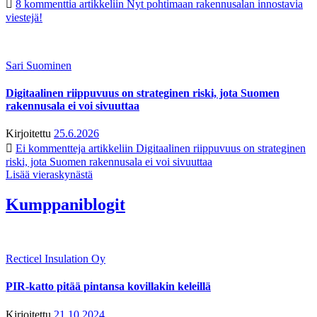
8 kommenttia
artikkeliin Nyt pohtimaan rakennusalan innostavia
viestejä!
Sari Suominen
Digitaalinen riippuvuus on strateginen riski, jota Suomen
rakennusala ei voi sivuuttaa
Kirjoitettu
25.6.2026
Ei kommentteja
artikkeliin Digitaalinen riippuvuus on strateginen
riski, jota Suomen rakennusala ei voi sivuuttaa
Lisää vieraskynästä
Kumppaniblogit
Recticel Insulation Oy
PIR-katto pitää pintansa kovillakin keleillä
Kirjoitettu
21.10.2024