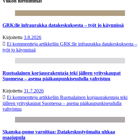
Viikon luetuimmat
GRK:lle infraurakka datakeskuksesta – työt jo käynnissä
Kirjoitettu
3.8.2026
Ei kommentteja
artikkeliin GRK:lle infraurakka datakeskuksesta –
työt jo käynnissä
Ruotsalainen korjausrakentaja teki jälleen yrityskaupat
Suomessa – asema pääkaupunkiseudulla vahvistuu
Kirjoitettu
31.7.2026
Ei kommentteja
artikkeliin Ruotsalainen korjausrakentaja teki
jälleen yrityskaupat Suomessa – asema pääkaupunkiseudulla
vahvistuu
Skanska-pomo varoittaa: Datakeskustyömaita uhkaa
osaajapula