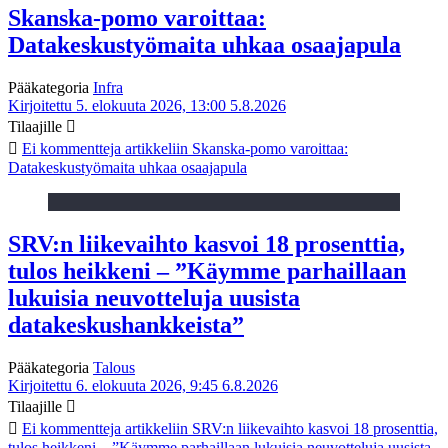
Skanska-pomo varoittaa:
Datakeskustyömaita uhkaa osaajapula
Pääkategoria
Infra
Kirjoitettu 5. elokuuta 2026, 13:00
5.8.2026
Tilaajille
Ei kommentteja
artikkeliin Skanska-pomo varoittaa:
Datakeskustyömaita uhkaa osaajapula
SRV:n liikevaihto kasvoi 18 prosenttia,
tulos heikkeni – ”Käymme parhaillaan
lukuisia neuvotteluja uusista
datakeskushankkeista”
Pääkategoria
Talous
Kirjoitettu 6. elokuuta 2026, 9:45
6.8.2026
Tilaajille
Ei kommentteja
artikkeliin SRV:n liikevaihto kasvoi 18 prosenttia,
tulos heikkeni – ”Käymme parhaillaan lukuisia neuvotteluja uusista