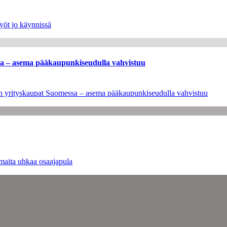
yöt jo käynnissä
ssa – asema pääkaupunkiseudulla vahvistuu
leen yrityskaupat Suomessa – asema pääkaupunkiseudulla vahvistuu
maita uhkaa osaajapula