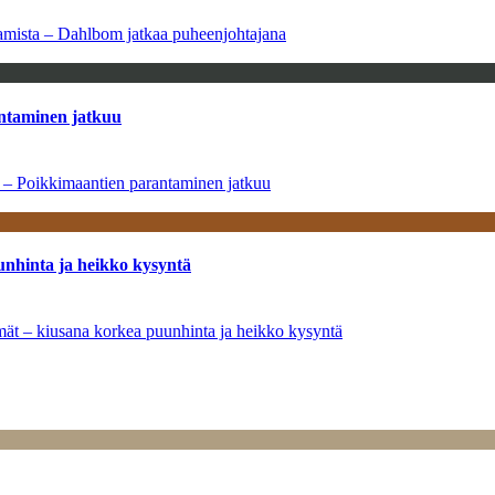
saamista – Dahlbom jatkaa puheenjohtajana
antaminen jatkuu
a – Poikkimaantien parantaminen jatkuu
unhinta ja heikko kysyntä
ymät – kiusana korkea puunhinta ja heikko kysyntä