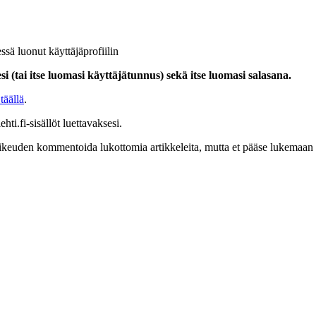
ssä luonut käyttäjäprofiilin
i (tai itse luomasi käyttäjätunnus) sekä itse luomasi salasana.
täällä
.
hti.fi-sisällöt luettavaksesi.
at oikeuden kommentoida lukottomia artikkeleita, mutta et pääse lukemaan l