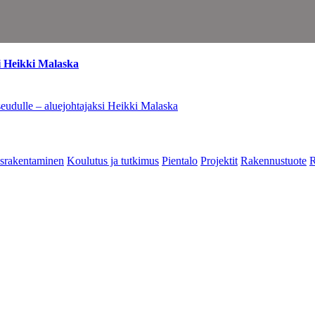
i Heikki Malaska
eudulle – aluejohtajaksi Heikki Malaska
srakentaminen
Koulutus ja tutkimus
Pientalo
Projektit
Rakennustuote
R