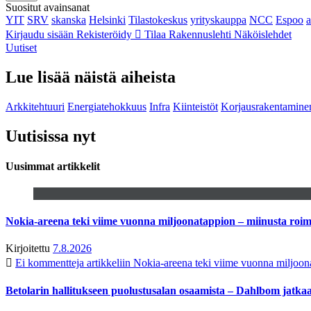
Suositut avainsanat
YIT
SRV
skanska
Helsinki
Tilastokeskus
yrityskauppa
NCC
Espoo
Kirjaudu sisään
Rekisteröidy
Tilaa Rakennuslehti
Näköislehdet
Uutiset
Lue lisää näistä aiheista
Arkkitehtuuri
Energiatehokkuus
Infra
Kiinteistöt
Korjausrakentamine
Uutisissa nyt
Uusimmat artikkelit
Nokia-areena teki viime vuonna miljoonatappion – miinusta ro
Kirjoitettu
7.8.2026
Ei kommentteja
artikkeliin Nokia-areena teki viime vuonna miljoo
Betolarin hallitukseen puolustusalan osaamista – Dahlbom jatk