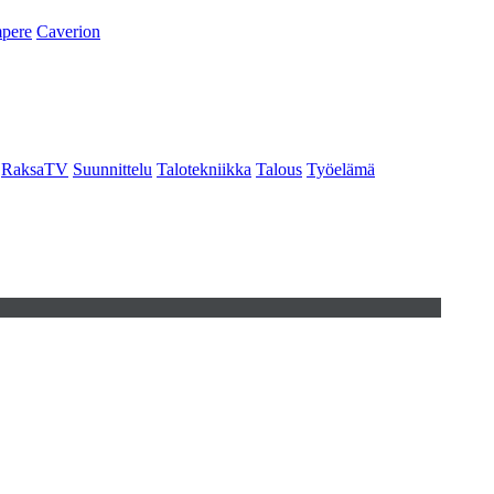
pere
Caverion
RaksaTV
Suunnittelu
Talotekniikka
Talous
Työelämä