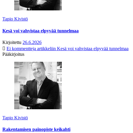
Tapio Kivistö
Kesä voi vahvistaa elpyvää tunnelmaa
Kirjoitettu
26.6.2026
Ei kommentteja
artikkeliin Kesä voi vahvistaa elpyvää tunnelmaa
Pääkirjoitus
Tapio Kivistö
Rakentamisen painopiste keikahti