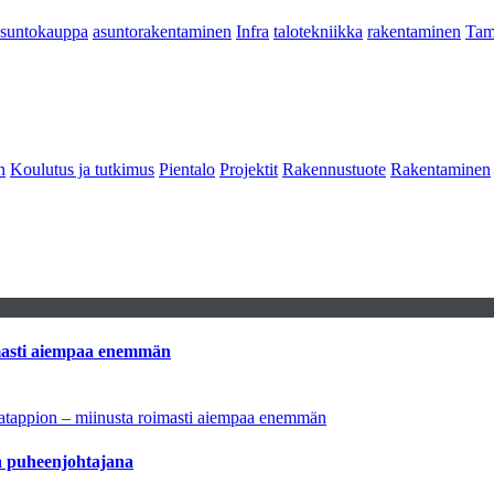
asuntokauppa
asuntorakentaminen
Infra
talotekniikka
rakentaminen
Tam
n
Koulutus ja tutkimus
Pientalo
Projektit
Rakennustuote
Rakentaminen
imasti aiempaa enemmän
natappion – miinusta roimasti aiempaa enemmän
aa puheenjohtajana