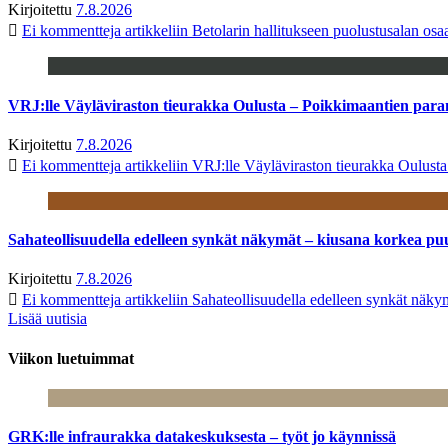
Kirjoitettu
7.8.2026
Ei kommentteja
artikkeliin Betolarin hallitukseen puolustusalan o
VRJ:lle Väyläviraston tieurakka Oulusta – Poikkimaantien par
Kirjoitettu
7.8.2026
Ei kommentteja
artikkeliin VRJ:lle Väyläviraston tieurakka Oulust
Sahateollisuudella edelleen synkät näkymät – kiusana korkea pu
Kirjoitettu
7.8.2026
Ei kommentteja
artikkeliin Sahateollisuudella edelleen synkät näk
Lisää uutisia
Viikon luetuimmat
GRK:lle infraurakka datakeskuksesta – työt jo käynnissä