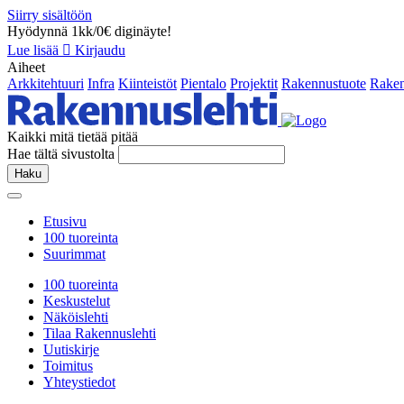
Siirry sisältöön
Hyödynnä 1kk/0€ diginäyte!
Lue lisää
Kirjaudu
Aiheet
Arkkitehtuuri
Infra
Kiinteistöt
Pientalo
Projektit
Rakennustuote
Raken
Kaikki mitä tietää pitää
Hae tältä sivustolta
Haku
Etusivu
100 tuoreinta
Suurimmat
100 tuoreinta
Keskustelut
Näköislehti
Tilaa Rakennuslehti
Uutiskirje
Toimitus
Yhteystiedot