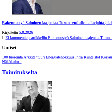
Rakennustyö Salminen laajentaa Turun seudulle – aluejohtajaks
Kirjoitettu
5.8.2026
Ei kommentteja
artikkeliin Rakennustyö Salminen laajentaa Turun s
Uutiset
100 tuoreinta
Arkkitehtuuri
Energiatehokkuus
Infra
Kiinteistöt
Korjau
Näkökulmat
Toimitukselta