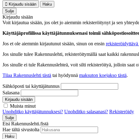
Kirjaudu sisään
Haku
Sulje
Kirjaudu sisään
Voit kirjautua sisään, jos olet jo aiemmin rekisteröitynyt ja sen yhteyde
Käyttäjäprofiilissa käyttäjätunnuksenasi toimii sähköpostiosoittees
Jos et ole aiemmin kirjautunut sisään, sinun on ensin
rekisteröidyttävä 
Jos sinulle tulee Rakennuslehti, rekisteröitymällä saat kaikki rakennusle
Jos sinulle ei tule Rakennuslehteä, voit silti rekisteröityä, jolloin sa
Tilaa Rakennuslehti tästä
tai hyödynnä
maksuton koejakso tästä
.
Sähköposti tai käyttäjätunnus
Salasana
Kirjaudu sisään
Muista minut
Unohditko käyttäjätunnuksesi?
Unohditko salasanasi?
Rekisteröidy
Sulje
Etsi Rakennuslehti.fistä
Hae tältä sivustolta
Haku