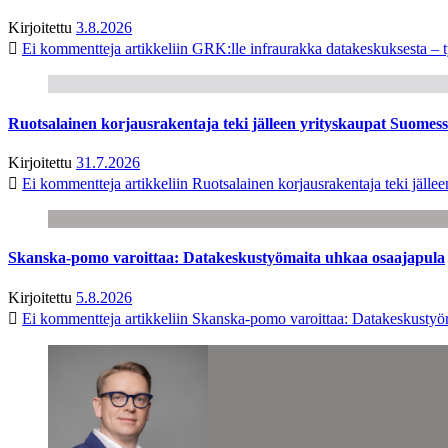
Kirjoitettu
3.8.2026
Ei kommentteja
artikkeliin GRK:lle infraurakka datakeskuksesta – t
Ruotsalainen korjausrakentaja teki jälleen yrityskaupat Suome
Kirjoitettu
31.7.2026
Ei kommentteja
artikkeliin Ruotsalainen korjausrakentaja teki jäl
Skanska-pomo varoittaa: Datakeskustyömaita uhkaa osaajapula
Kirjoitettu
5.8.2026
Ei kommentteja
artikkeliin Skanska-pomo varoittaa: Datakeskustyö