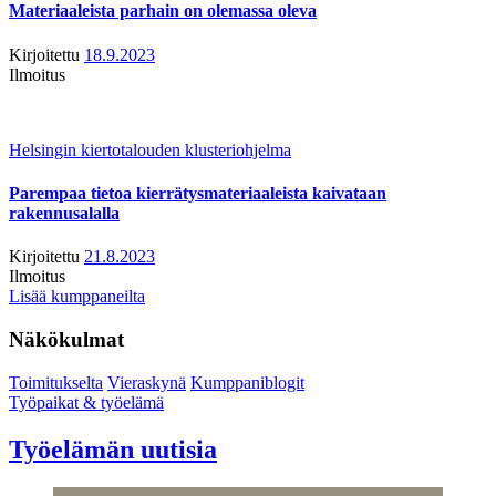
Materiaaleista parhain on olemassa oleva
Kirjoitettu
18.9.2023
Ilmoitus
Helsingin kiertotalouden klusteriohjelma
Parempaa tietoa kierrätysmateriaaleista kaivataan
rakennusalalla
Kirjoitettu
21.8.2023
Ilmoitus
Lisää kumppaneilta
Näkökulmat
Toimitukselta
Vieraskynä
Kumppaniblogit
Työpaikat & työelämä
Työelämän uutisia