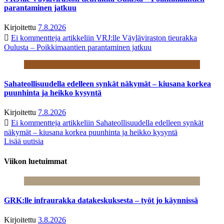
parantaminen jatkuu
Kirjoitettu
7.8.2026
Ei kommentteja
artikkeliin VRJ:lle Väyläviraston tieurakka
Oulusta – Poikkimaantien parantaminen jatkuu
Sahateollisuudella edelleen synkät näkymät – kiusana korkea
puunhinta ja heikko kysyntä
Kirjoitettu
7.8.2026
Ei kommentteja
artikkeliin Sahateollisuudella edelleen synkät
näkymät – kiusana korkea puunhinta ja heikko kysyntä
Lisää uutisia
Viikon luetuimmat
GRK:lle infraurakka datakeskuksesta – työt jo käynnissä
Kirjoitettu
3.8.2026