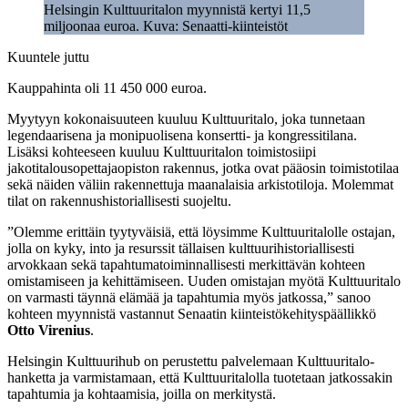
Helsingin Kulttuuritalon myynnistä kertyi 11,5
miljoonaa euroa. Kuva: Senaatti-kiinteistöt
Kuuntele juttu
Kauppahinta oli 11 450 000 euroa.
Myytyyn kokonaisuuteen kuuluu Kulttuuritalo, joka tunnetaan
legendaarisena ja monipuolisena konsertti- ja kongressitilana.
Lisäksi kohteeseen kuuluu Kulttuuritalon toimistosiipi
jakotitalousopettajaopiston rakennus, jotka ovat pääosin toimistotilaa
sekä näiden väliin rakennettuja maanalaisia arkistotiloja. Molemmat
tilat on rakennushistoriallisesti suojeltu.
”Olemme erittäin tyytyväisiä, että löysimme Kulttuuritalolle ostajan,
jolla on kyky, into ja resurssit tällaisen kulttuurihistoriallisesti
arvokkaan sekä tapahtumatoiminnallisesti merkittävän kohteen
omistamiseen ja kehittämiseen. Uuden omistajan myötä Kulttuuritalo
on varmasti täynnä elämää ja tapahtumia myös jatkossa,” sanoo
kohteen myynnistä vastannut Senaatin kiinteistökehityspäällikkö
Otto Virenius
.
Helsingin Kulttuurihub on perustettu palvelemaan Kulttuuritalo-
hanketta ja varmistamaan, että Kulttuuritalolla tuotetaan jatkossakin
tapahtumia ja kohtaamisia, joilla on merkitystä.