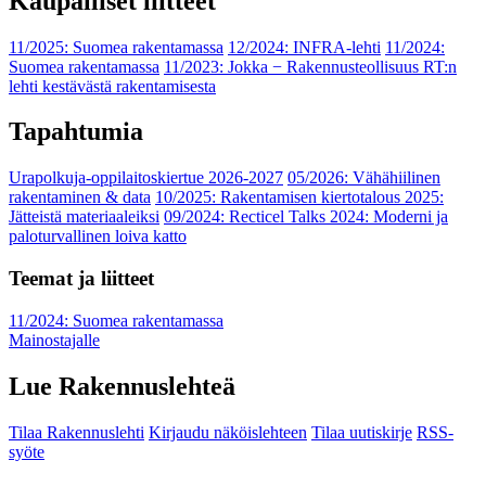
Kaupalliset liitteet
11/2025: Suomea rakentamassa
12/2024: INFRA-lehti
11/2024:
Suomea rakentamassa
11/2023: Jokka − Rakennusteollisuus RT:n
lehti kestävästä rakentamisesta
Tapahtumia
Urapolkuja-oppilaitoskiertue 2026-2027
05/2026: Vähähiilinen
rakentaminen & data
10/2025: Rakentamisen kiertotalous 2025:
Jätteistä materiaaleiksi
09/2024: Recticel Talks 2024: Moderni ja
paloturvallinen loiva katto
Teemat ja liitteet
11/2024: Suomea rakentamassa
Mainostajalle
Lue Rakennuslehteä
Tilaa Rakennuslehti
Kirjaudu näköislehteen
Tilaa uutiskirje
RSS-
syöte