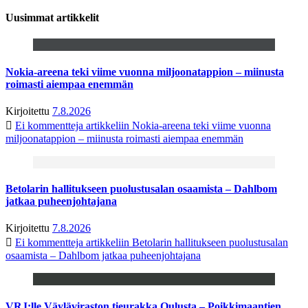
Uusimmat artikkelit
Nokia-areena teki viime vuonna miljoonatappion – miinusta
roimasti aiempaa enemmän
Kirjoitettu
7.8.2026
Ei kommentteja
artikkeliin Nokia-areena teki viime vuonna
miljoonatappion – miinusta roimasti aiempaa enemmän
Betolarin hallitukseen puolustusalan osaamista – Dahlbom
jatkaa puheenjohtajana
Kirjoitettu
7.8.2026
Ei kommentteja
artikkeliin Betolarin hallitukseen puolustusalan
osaamista – Dahlbom jatkaa puheenjohtajana
VRJ:lle Väyläviraston tieurakka Oulusta – Poikkimaantien