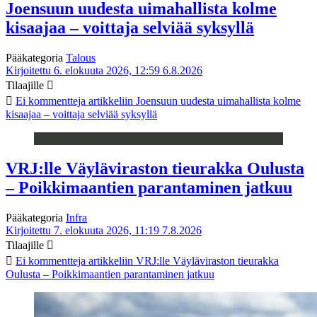
Joensuun uudesta uimahallista kolme
kisaajaa – voittaja selviää syksyllä
Pääkategoria
Talous
Kirjoitettu 6. elokuuta 2026, 12:59
6.8.2026
Tilaajille
Ei kommentteja
artikkeliin Joensuun uudesta uimahallista kolme
kisaajaa – voittaja selviää syksyllä
VRJ:lle Väyläviraston tieurakka Oulusta
– Poikkimaantien parantaminen jatkuu
Pääkategoria
Infra
Kirjoitettu 7. elokuuta 2026, 11:19
7.8.2026
Tilaajille
Ei kommentteja
artikkeliin VRJ:lle Väyläviraston tieurakka
Oulusta – Poikkimaantien parantaminen jatkuu