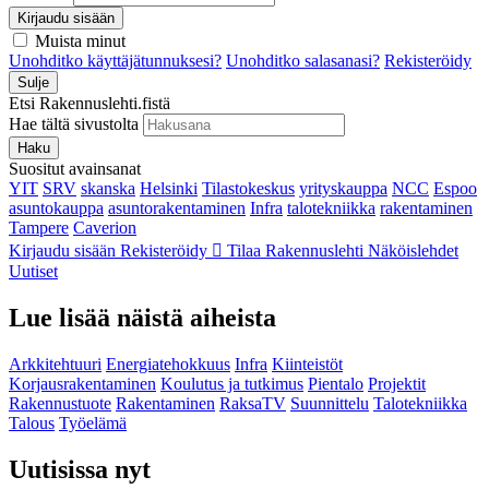
Kirjaudu sisään
Muista minut
Unohditko käyttäjätunnuksesi?
Unohditko salasanasi?
Rekisteröidy
Sulje
Etsi Rakennuslehti.fistä
Hae tältä sivustolta
Haku
Suositut avainsanat
YIT
SRV
skanska
Helsinki
Tilastokeskus
yrityskauppa
NCC
Espoo
asuntokauppa
asuntorakentaminen
Infra
talotekniikka
rakentaminen
Tampere
Caverion
Kirjaudu sisään
Rekisteröidy
Tilaa Rakennuslehti
Näköislehdet
Uutiset
Lue lisää näistä aiheista
Arkkitehtuuri
Energiatehokkuus
Infra
Kiinteistöt
Korjausrakentaminen
Koulutus ja tutkimus
Pientalo
Projektit
Rakennustuote
Rakentaminen
RaksaTV
Suunnittelu
Talotekniikka
Talous
Työelämä
Uutisissa nyt