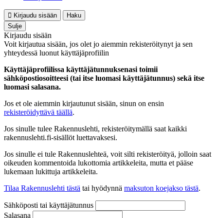
Kirjaudu sisään
Haku
Sulje
Kirjaudu sisään
Voit kirjautua sisään, jos olet jo aiemmin rekisteröitynyt ja sen
yhteydessä luonut käyttäjäprofiilin
Käyttäjäprofiilissa käyttäjätunnuksenasi toimii
sähköpostiosoitteesi (tai itse luomasi käyttäjätunnus) sekä itse
luomasi salasana.
Jos et ole aiemmin kirjautunut sisään, sinun on ensin
rekisteröidyttävä täällä
.
Jos sinulle tulee Rakennuslehti, rekisteröitymällä saat kaikki
rakennuslehti.fi-sisällöt luettavaksesi.
Jos sinulle ei tule Rakennuslehteä, voit silti rekisteröityä, jolloin saat
oikeuden kommentoida lukottomia artikkeleita, mutta et pääse
lukemaan lukittuja artikkeleita.
Tilaa Rakennuslehti tästä
tai hyödynnä
maksuton koejakso tästä
.
Sähköposti tai käyttäjätunnus
Salasana