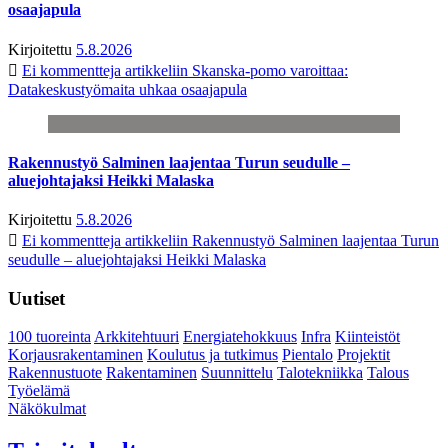
osaajapula
Kirjoitettu
5.8.2026
Ei kommentteja
artikkeliin Skanska-pomo varoittaa:
Datakeskustyömaita uhkaa osaajapula
Rakennustyö Salminen laajentaa Turun seudulle –
aluejohtajaksi Heikki Malaska
Kirjoitettu
5.8.2026
Ei kommentteja
artikkeliin Rakennustyö Salminen laajentaa Turun
seudulle – aluejohtajaksi Heikki Malaska
Uutiset
100 tuoreinta
Arkkitehtuuri
Energiatehokkuus
Infra
Kiinteistöt
Korjausrakentaminen
Koulutus ja tutkimus
Pientalo
Projektit
Rakennustuote
Rakentaminen
Suunnittelu
Talotekniikka
Talous
Työelämä
Näkökulmat