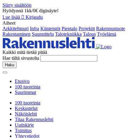
Siirry sisältöön
Hyödynnä 1kk/0€ diginäyte!
Lue lisää
Kirjaudu
Aiheet
Arkkitehtuuri
Infra
Kiinteistöt
Pientalo
Projektit
Rakennustuote
Rakentaminen
Suunnittelu
Talotekniikka
Talous
Työelämä
Kaikki mitä tietää pitää
Hae tältä sivustolta
Haku
Etusivu
100 tuoreinta
Suurimmat
100 tuoreinta
Keskustelut
Näköislehti
Tilaa Rakennuslehti
Uutiskirje
Toimitus
Yhteystiedot