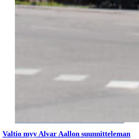
Valtio myy Alvar Aallon suunnitteleman