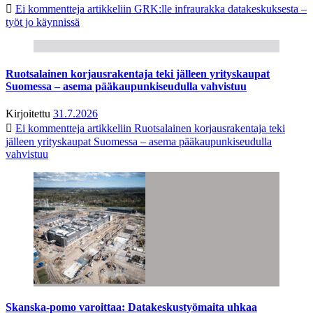
Ei kommentteja
artikkeliin GRK:lle infraurakka datakeskuksesta –
työt jo käynnissä
Ruotsalainen korjausrakentaja teki jälleen yrityskaupat
Suomessa – asema pääkaupunkiseudulla vahvistuu
Kirjoitettu
31.7.2026
Ei kommentteja
artikkeliin Ruotsalainen korjausrakentaja teki
jälleen yrityskaupat Suomessa – asema pääkaupunkiseudulla
vahvistuu
Skanska-pomo varoittaa: Datakeskustyömaita uhkaa