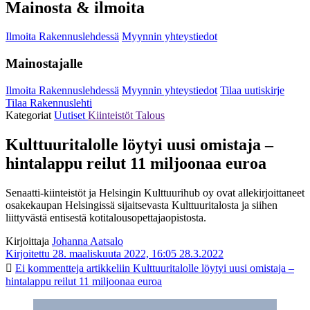
Mainosta & ilmoita
Ilmoita Rakennuslehdessä
Myynnin yhteystiedot
Mainostajalle
Ilmoita Rakennuslehdessä
Myynnin yhteystiedot
Tilaa uutiskirje
Tilaa Rakennuslehti
Kategoriat
Uutiset
Kiinteistöt
Talous
Kulttuuritalolle löytyi uusi omistaja –
hintalappu reilut 11 miljoonaa euroa
Senaatti-kiinteistöt ja Helsingin Kulttuurihub oy ovat allekirjoittaneet
osakekaupan Helsingissä sijaitsevasta Kulttuuritalosta ja siihen
liittyvästä entisestä kotitalousopettajaopistosta.
Kirjoittaja
Johanna Aatsalo
Kirjoitettu 28. maaliskuuta 2022, 16:05
28.3.2022
Ei kommentteja
artikkeliin Kulttuuritalolle löytyi uusi omistaja –
hintalappu reilut 11 miljoonaa euroa