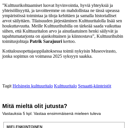
”Kulttuurikohtaamiset luovat hyvinvointia, hyviä yhteyksiä ja
yhteisöllisyyttä, ja tavoitteemme on mahdollistaa ne tässä upeassa
ympäristössä toimintaa ja tiloja kehittäen ja samalla historialliset
arvot säilyttäen. Tilaisuuden järjestäminen Kulttuuritalolla lisää sen
houkuttavuutta. Meille Kulttuurihubilla on tärkeää saada vaikuttaa
siihen, että Kulttuuritalon arvo ja ainutlaatuinen henki säilyvät ja
tapahtumatarjonta on ajankohtainen ja kiinnostava”, Kulttuurihubin
toimitusjohtaja
Patrik Sarajuuri
kertoo.
Kotitalousopettajaoppilaitoksessa toimii nykyisin Museovirasto,
jonka sopimus on voimassa 2025 syksyyn saakka.
Tagit
Helsingin kulttuuritalo
Kulttuuritalo
Senaatti-kiinteistöt
Mitä mieltä olit jutusta?
Vastauksia
5
kpl. Vastaa ensimmäisenä mieleen tuleva
MIELENKIINTOINEN