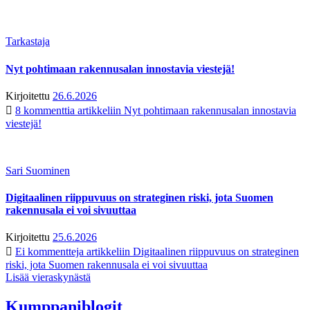
Tarkastaja
Nyt pohtimaan rakennusalan innostavia viestejä!
Kirjoitettu
26.6.2026
8 kommenttia
artikkeliin Nyt pohtimaan rakennusalan innostavia
viestejä!
Sari Suominen
Digitaalinen riippuvuus on strateginen riski, jota Suomen
rakennusala ei voi sivuuttaa
Kirjoitettu
25.6.2026
Ei kommentteja
artikkeliin Digitaalinen riippuvuus on strateginen
riski, jota Suomen rakennusala ei voi sivuuttaa
Lisää vieraskynästä
Kumppaniblogit