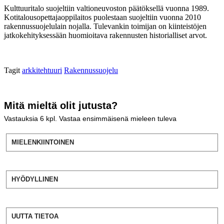
Kulttuuritalo suojeltiin valtioneuvoston päätöksellä vuonna 1989.
Kotitalousopettajaoppilaitos puolestaan suojeltiin vuonna 2010
rakennussuojelulain nojalla. Tulevankin toimijan on kiinteistöjen
jatkokehityksessään huomioitava rakennusten historialliset arvot.
Tagit
arkkitehtuuri
Rakennussuojelu
Mitä mieltä olit jutusta?
Vastauksia
6
kpl. Vastaa ensimmäisenä mieleen tuleva
MIELENKIINTOINEN
HYÖDYLLINEN
UUTTA TIETOA