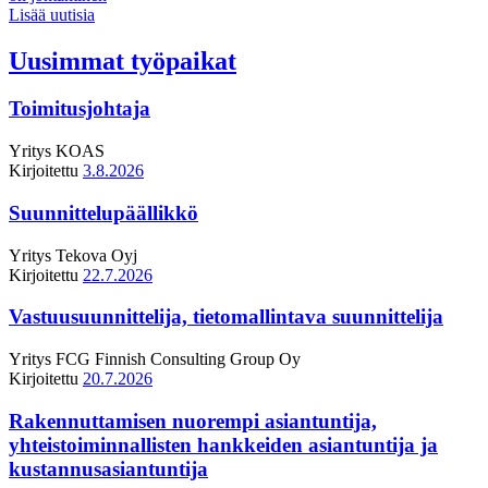
Lisää uutisia
Uusimmat työpaikat
Toimitusjohtaja
Yritys
KOAS
Kirjoitettu
3.8.2026
Suunnittelupäällikkö
Yritys
Tekova Oyj
Kirjoitettu
22.7.2026
Vastuusuunnittelija, tietomallintava suunnittelija
Yritys
FCG Finnish Consulting Group Oy
Kirjoitettu
20.7.2026
Rakennuttamisen nuorempi asiantuntija,
yhteistoiminnallisten hankkeiden asiantuntija ja
kustannusasiantuntija