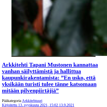
Arkkitehti Tapani Mustonen kannattaa
vanhan säilyttämistä ja hallittua
kaupunkirakentamista: ”En usko, että
yksikään turisti tulee tänne katsomaan
mitään pilvenpiirtäjiä”
Pääkategoria
Arkkitehtuuri
Kirjoitettu 13. syyskuuta 2021, 15:02
13.9.2021