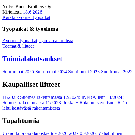
Yritys
Boost Brothers Oy
Kirjoitettu
18.6.2026
Kaikki avoimet työpaikat
Työpaikat & työelämä
Avoimet työpaikat
Työelämän uutisia
Teemat & liitteet
Toimialakatsaukset
Suurimmat 2025
Suurimmat 2024
Suurimmat 2023
Suurimmat 2022
Kaupalliset liitteet
11/2025: Suomea rakentamassa
12/2024: INFRA-lehti
11/2024:
Suomea rakentamassa
11/2023: Jokka − Rakennusteollisuus RT:n
lehti kestävästä rakentamisesta
Tapahtumia
Urapolkuja-oppilaitoskiertue 2026-2027
05/2026: Vähähiilinen