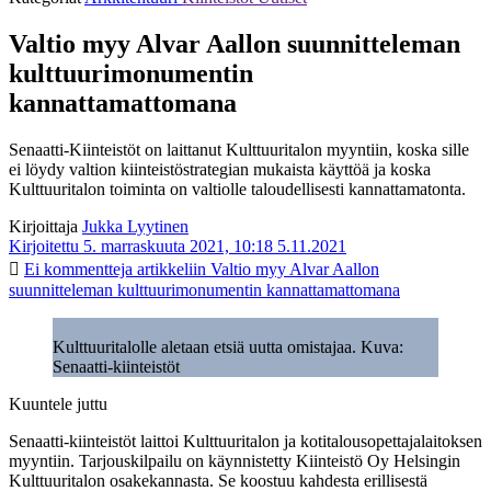
Valtio myy Alvar Aallon suunnitteleman
kulttuurimonumentin
kannattamattomana
Senaatti-Kiinteistöt on laittanut Kulttuuritalon myyntiin, koska sille
ei löydy valtion kiinteistöstrategian mukaista käyttöä ja koska
Kulttuuritalon toiminta on valtiolle taloudellisesti kannattamatonta.
Kirjoittaja
Jukka Lyytinen
Kirjoitettu 5. marraskuuta 2021, 10:18
5.11.2021
Ei kommentteja
artikkeliin Valtio myy Alvar Aallon
suunnitteleman kulttuurimonumentin kannattamattomana
Kulttuuritalolle aletaan etsiä uutta omistajaa. Kuva:
Senaatti-kiinteistöt
Kuuntele juttu
Senaatti-kiinteistöt laittoi Kulttuuritalon ja kotitalousopettajalaitoksen
myyntiin. Tarjouskilpailu on käynnistetty Kiinteistö Oy Helsingin
Kulttuuritalon osakekannasta. Se koostuu kahdesta erillisestä