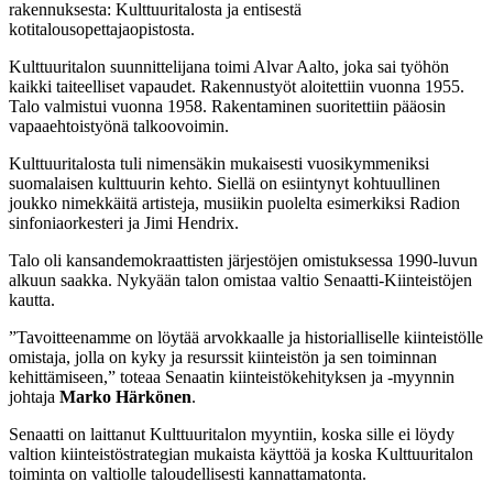
rakennuksesta: Kulttuuritalosta ja entisestä
kotitalousopettajaopistosta.
Kulttuuritalon suunnittelijana toimi Alvar Aalto, joka sai työhön
kaikki taiteelliset vapaudet. Rakennustyöt aloitettiin vuonna 1955.
Talo valmistui vuonna 1958. Rakentaminen suoritettiin pääosin
vapaaehtoistyönä talkoovoimin.
Kulttuuritalosta tuli nimensäkin mukaisesti vuosikymmeniksi
suomalaisen kulttuurin kehto. Siellä on esiintynyt kohtuullinen
joukko nimekkäitä artisteja, musiikin puolelta esimerkiksi Radion
sinfoniaorkesteri ja Jimi Hendrix.
Talo oli kansandemokraattisten järjestöjen omistuksessa 1990-luvun
alkuun saakka. Nykyään talon omistaa valtio Senaatti-Kiinteistöjen
kautta.
”Tavoitteenamme on löytää arvokkaalle ja historialliselle kiinteistölle
omistaja, jolla on kyky ja resurssit kiinteistön ja sen toiminnan
kehittämiseen,” toteaa Senaatin kiinteistökehityksen ja -myynnin
johtaja
Marko Härkönen
.
Senaatti on laittanut Kulttuuritalon myyntiin, koska sille ei löydy
valtion kiinteistöstrategian mukaista käyttöä ja koska Kulttuuritalon
toiminta on valtiolle taloudellisesti kannattamatonta.