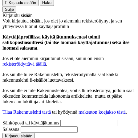
Kirjaudu sisään
Haku
Sulje
Kirjaudu sisään
Voit kirjautua sisään, jos olet jo aiemmin rekisteröitynyt ja sen
yhteydessä luonut käyttäjäprofiilin
Käyttäjäprofiilissa käyttäjätunnuksenasi toimii
sähköpostiosoitteesi (tai itse luomasi käyttäjätunnus) sekä itse
luomasi salasana.
Jos et ole aiemmin kirjautunut sisään, sinun on ensin
rekisteröidyttävä täällä
.
Jos sinulle tulee Rakennuslehti, rekisteröitymällä saat kaikki
rakennuslehti.fi-sisällöt luettavaksesi.
Jos sinulle ei tule Rakennuslehteä, voit silti rekisteröityä, jolloin saat
oikeuden kommentoida lukottomia artikkeleita, mutta et pääse
lukemaan lukittuja artikkeleita.
Tilaa Rakennuslehti tästä
tai hyödynnä
maksuton koejakso tästä
.
Sähköposti tai käyttäjätunnus
Salasana
Kirjaudu sisään