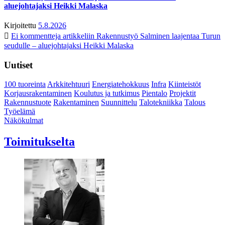
aluejohtajaksi Heikki Malaska
Kirjoitettu
5.8.2026
Ei kommentteja
artikkeliin Rakennustyö Salminen laajentaa Turun
seudulle – aluejohtajaksi Heikki Malaska
Uutiset
100 tuoreinta
Arkkitehtuuri
Energiatehokkuus
Infra
Kiinteistöt
Korjausrakentaminen
Koulutus ja tutkimus
Pientalo
Projektit
Rakennustuote
Rakentaminen
Suunnittelu
Talotekniikka
Talous
Työelämä
Näkökulmat
Toimitukselta