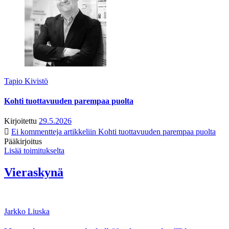
Tapio Kivistö
Kohti tuottavuuden parempaa puolta
Kirjoitettu
29.5.2026
Ei kommentteja
artikkeliin Kohti tuottavuuden parempaa puolta
Pääkirjoitus
Lisää toimitukselta
Vieraskynä
Jarkko Liuska