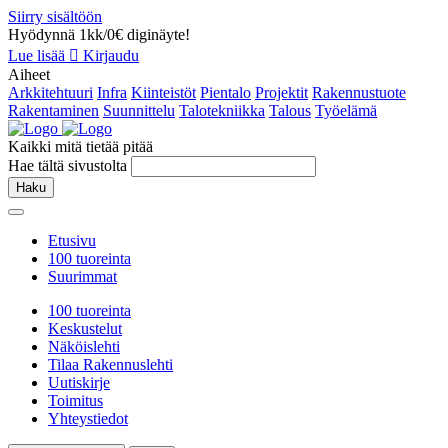
Siirry sisältöön
Hyödynnä 1kk/0€ diginäyte!
Lue lisää
Kirjaudu
Aiheet
Arkkitehtuuri
Infra
Kiinteistöt
Pientalo
Projektit
Rakennustuote
Rakentaminen
Suunnittelu
Talotekniikka
Talous
Työelämä
Kaikki mitä tietää pitää
Hae tältä sivustolta
Haku
Etusivu
100 tuoreinta
Suurimmat
100 tuoreinta
Keskustelut
Näköislehti
Tilaa Rakennuslehti
Uutiskirje
Toimitus
Yhteystiedot