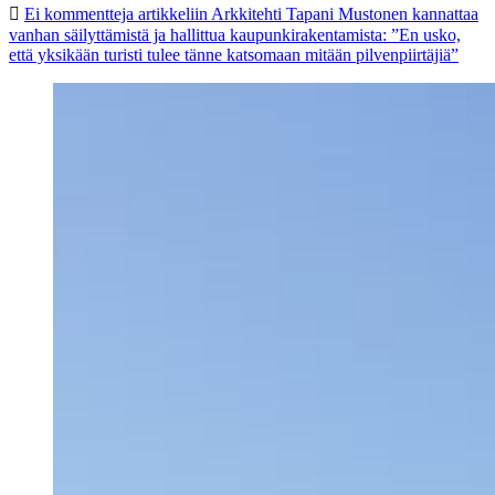
Ei kommentteja
artikkeliin Arkkitehti Tapani Mustonen kannattaa
vanhan säilyttämistä ja hallittua kaupunkirakentamista: ”En usko,
että yksikään turisti tulee tänne katsomaan mitään pilvenpiirtäjiä”