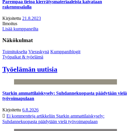
Parempaa tietoa kierrätysmateriaaleista kaivataan
rakennusalalla
Kirjoitettu
21.8.2023
Ilmoitus
Lisää kumppaneilta
Näkökulmat
Toimitukselta
Vieraskynä
Kumppaniblogit
Työpaikat & työelämä
Työelämän uutisia
Starkin ammattilaiskysely: Suhdannekuopasta päädytään vielä
työvoimapulaan
Kirjoitettu
6.8.2026
Ei kommentteja
artikkeliin Starkin ammattilaiskysely:
Suhdannekuopasta päädytään vielä työvoimapulaan