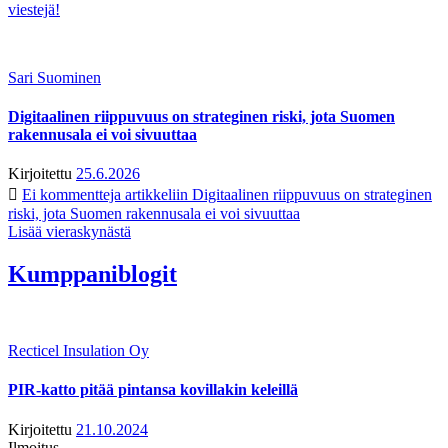
viestejä!
Sari Suominen
Digitaalinen riippuvuus on strateginen riski, jota Suomen
rakennusala ei voi sivuuttaa
Kirjoitettu
25.6.2026
Ei kommentteja
artikkeliin Digitaalinen riippuvuus on strateginen
riski, jota Suomen rakennusala ei voi sivuuttaa
Lisää vieraskynästä
Kumppaniblogit
Recticel Insulation Oy
PIR-katto pitää pintansa kovillakin keleillä
Kirjoitettu
21.10.2024
Ilmoitus