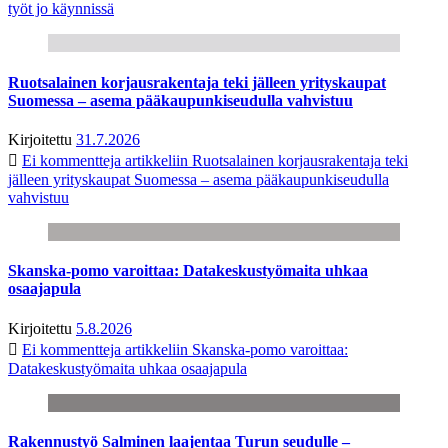
työt jo käynnissä
Ruotsalainen korjausrakentaja teki jälleen yrityskaupat
Suomessa – asema pääkaupunkiseudulla vahvistuu
Kirjoitettu
31.7.2026
Ei kommentteja
artikkeliin Ruotsalainen korjausrakentaja teki
jälleen yrityskaupat Suomessa – asema pääkaupunkiseudulla
vahvistuu
Skanska-pomo varoittaa: Datakeskustyömaita uhkaa
osaajapula
Kirjoitettu
5.8.2026
Ei kommentteja
artikkeliin Skanska-pomo varoittaa:
Datakeskustyömaita uhkaa osaajapula
Rakennustyö Salminen laajentaa Turun seudulle –