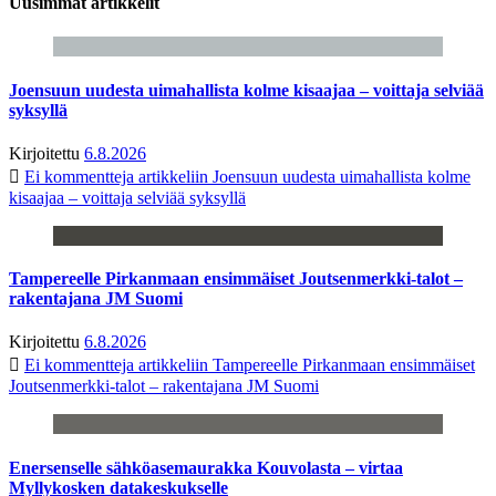
Uusimmat artikkelit
Joensuun uudesta uimahallista kolme kisaajaa – voittaja selviää
syksyllä
Kirjoitettu
6.8.2026
Ei kommentteja
artikkeliin Joensuun uudesta uimahallista kolme
kisaajaa – voittaja selviää syksyllä
Tampereelle Pirkanmaan ensimmäiset Joutsenmerkki-talot –
rakentajana JM Suomi
Kirjoitettu
6.8.2026
Ei kommentteja
artikkeliin Tampereelle Pirkanmaan ensimmäiset
Joutsenmerkki-talot – rakentajana JM Suomi
Enersenselle sähköasemaurakka Kouvolasta – virtaa
Myllykosken datakeskukselle