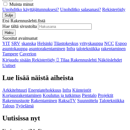
Muista minut
Unohditko käyttäjätunnuksesi?
Unohditko salasanasi?
Rekisteröidy
Sulje
Etsi Rakennuslehti.fistä
Hae tältä sivustolta
Haku
Suositut avainsanat
YIT
SRV
skanska
Helsinki
Tilastokeskus
yrityskauppa
NCC
Espoo
asuntokauppa
asuntorakentaminen
Infra
talotekniikka
rakentaminen
Tampere
Caverion
Kirjaudu sisään
Rekisteröidy
Tilaa Rakennuslehti
Näköislehdet
Uutiset
Lue lisää näistä aiheista
Arkkitehtuuri
Energiatehokkuus
Infra
Kiinteistöt
Korjausrakentaminen
Koulutus ja tutkimus
Pientalo
Projektit
Rakennustuote
Rakentaminen
RaksaTV
Suunnittelu
Talotekniikka
Talous
Työelämä
Uutisissa nyt