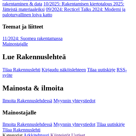
rakentaminen & data
10/2025: Rakentamisen kiertotalous 2025:
Jätteistä materiaaleiksi
09/2024: Recticel Talks 2024: Moderni ja
paloturvallinen loiva katto
Teemat ja liitteet
11/2024: Suomea rakentamassa
Mainostajalle
Lue Rakennuslehteä
Tilaa Rakennuslehti
Kirjaudu näköislehteen
Tilaa uutiskirje
RSS-
syöte
Mainosta & ilmoita
Ilmoita Rakennuslehdessä
Myynnin yhteystiedot
Mainostajalle
Ilmoita Rakennuslehdessä
Myynnin yhteystiedot
Tilaa uutiskirje
Tilaa Rakennuslehti
Kategoriat
Arkkitehtuuri
Kiinteistöt
Uutiset