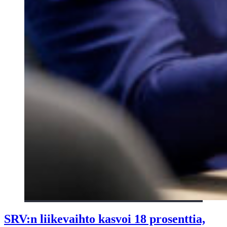
SRV:n liikevaihto kasvoi 18 prosenttia,