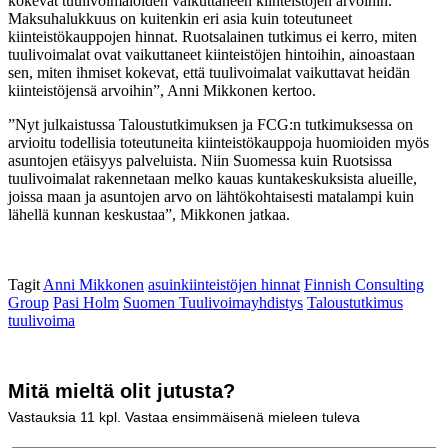
kokevat tuulivoimaloiden vaikuttaneen kiinteistöjen arvoihin.
Maksuhalukkuus on kuitenkin eri asia kuin toteutuneet
kiinteistökauppojen hinnat. Ruotsalainen tutkimus ei kerro, miten
tuulivoimalat ovat vaikuttaneet kiinteistöjen hintoihin, ainoastaan
sen, miten ihmiset kokevat, että tuulivoimalat vaikuttavat heidän
kiinteistöjensä arvoihin”, Anni Mikkonen kertoo.
”Nyt julkaistussa Taloustutkimuksen ja FCG:n tutkimuksessa on
arvioitu todellisia toteutuneita kiinteistökauppoja huomioiden myös
asuntojen etäisyys palveluista. Niin Suomessa kuin Ruotsissa
tuulivoimalat rakennetaan melko kauas kuntakeskuksista alueille,
joissa maan ja asuntojen arvo on lähtökohtaisesti matalampi kuin
lähellä kunnan keskustaa”, Mikkonen jatkaa.
Tagit
Anni Mikkonen
asuinkiinteistöjen hinnat
Finnish Consulting
Group
Pasi Holm
Suomen Tuulivoimayhdistys
Taloustutkimus
tuulivoima
Mitä mieltä olit jutusta?
Vastauksia
11
kpl. Vastaa ensimmäisenä mieleen tuleva