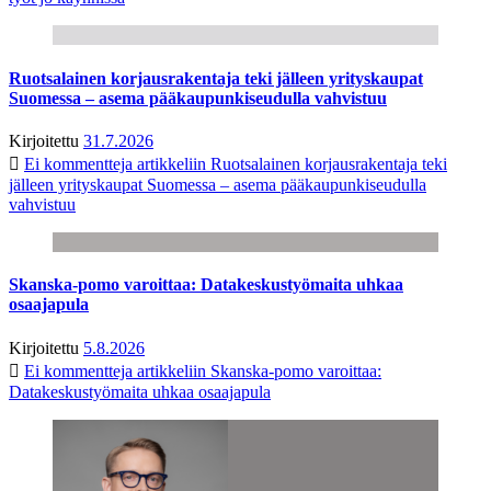
Ruotsalainen korjausrakentaja teki jälleen yrityskaupat
Suomessa – asema pääkaupunkiseudulla vahvistuu
Kirjoitettu
31.7.2026
Ei kommentteja
artikkeliin Ruotsalainen korjausrakentaja teki
jälleen yrityskaupat Suomessa – asema pääkaupunkiseudulla
vahvistuu
Skanska-pomo varoittaa: Datakeskustyömaita uhkaa
osaajapula
Kirjoitettu
5.8.2026
Ei kommentteja
artikkeliin Skanska-pomo varoittaa:
Datakeskustyömaita uhkaa osaajapula