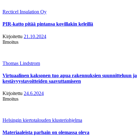
Recticel Insulation Oy
PIR-katto pitää pintansa kovillakin keleillä
Kirjoitettu
21.10.2024
Ilmoitus
Thomas Lindstrom
Virtuaalinen kaksonen tuo apua rakennuksien suunnitteluun ja
kestävyystavoitteiden saavuttamiseen
Kirjoitettu
24.6.2024
Ilmoitus
Helsingin kiertotalouden klusteriohjelma
Materiaaleista parhain on olemassa oleva