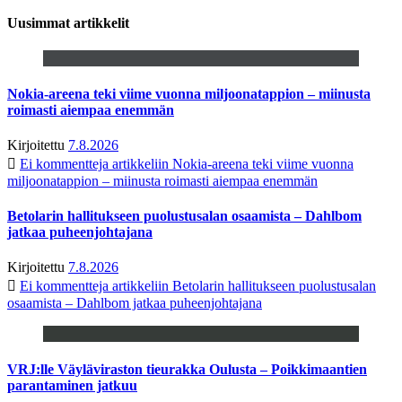
Uusimmat artikkelit
Nokia-areena teki viime vuonna miljoonatappion – miinusta
roimasti aiempaa enemmän
Kirjoitettu
7.8.2026
Ei kommentteja
artikkeliin Nokia-areena teki viime vuonna
miljoonatappion – miinusta roimasti aiempaa enemmän
Betolarin hallitukseen puolustusalan osaamista – Dahlbom
jatkaa puheenjohtajana
Kirjoitettu
7.8.2026
Ei kommentteja
artikkeliin Betolarin hallitukseen puolustusalan
osaamista – Dahlbom jatkaa puheenjohtajana
VRJ:lle Väyläviraston tieurakka Oulusta – Poikkimaantien
parantaminen jatkuu