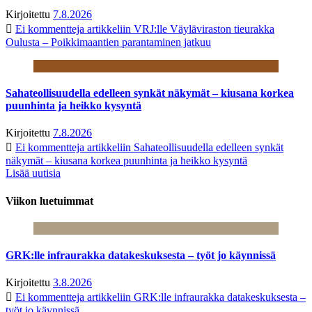
Kirjoitettu
7.8.2026
Ei kommentteja
artikkeliin VRJ:lle Väyläviraston tieurakka
Oulusta – Poikkimaantien parantaminen jatkuu
Sahateollisuudella edelleen synkät näkymät – kiusana korkea
puunhinta ja heikko kysyntä
Kirjoitettu
7.8.2026
Ei kommentteja
artikkeliin Sahateollisuudella edelleen synkät
näkymät – kiusana korkea puunhinta ja heikko kysyntä
Lisää uutisia
Viikon luetuimmat
GRK:lle infraurakka datakeskuksesta – työt jo käynnissä
Kirjoitettu
3.8.2026
Ei kommentteja
artikkeliin GRK:lle infraurakka datakeskuksesta –
työt jo käynnissä