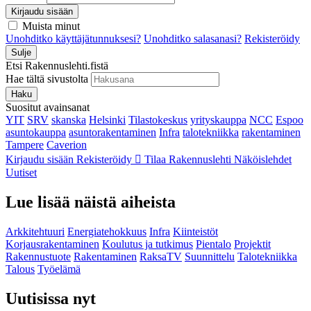
Kirjaudu sisään
Muista minut
Unohditko käyttäjätunnuksesi?
Unohditko salasanasi?
Rekisteröidy
Sulje
Etsi Rakennuslehti.fistä
Hae tältä sivustolta
Haku
Suositut avainsanat
YIT
SRV
skanska
Helsinki
Tilastokeskus
yrityskauppa
NCC
Espoo
asuntokauppa
asuntorakentaminen
Infra
talotekniikka
rakentaminen
Tampere
Caverion
Kirjaudu sisään
Rekisteröidy
Tilaa Rakennuslehti
Näköislehdet
Uutiset
Lue lisää näistä aiheista
Arkkitehtuuri
Energiatehokkuus
Infra
Kiinteistöt
Korjausrakentaminen
Koulutus ja tutkimus
Pientalo
Projektit
Rakennustuote
Rakentaminen
RaksaTV
Suunnittelu
Talotekniikka
Talous
Työelämä
Uutisissa nyt