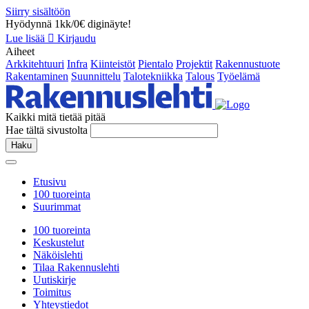
Siirry sisältöön
Hyödynnä 1kk/0€ diginäyte!
Lue lisää
Kirjaudu
Aiheet
Arkkitehtuuri
Infra
Kiinteistöt
Pientalo
Projektit
Rakennustuote
Rakentaminen
Suunnittelu
Talotekniikka
Talous
Työelämä
Kaikki mitä tietää pitää
Hae tältä sivustolta
Haku
Etusivu
100 tuoreinta
Suurimmat
100 tuoreinta
Keskustelut
Näköislehti
Tilaa Rakennuslehti
Uutiskirje
Toimitus
Yhteystiedot