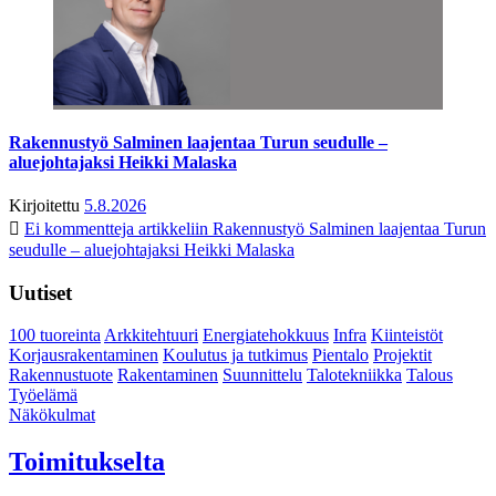
Rakennustyö Salminen laajentaa Turun seudulle –
aluejohtajaksi Heikki Malaska
Kirjoitettu
5.8.2026
Ei kommentteja
artikkeliin Rakennustyö Salminen laajentaa Turun
seudulle – aluejohtajaksi Heikki Malaska
Uutiset
100 tuoreinta
Arkkitehtuuri
Energiatehokkuus
Infra
Kiinteistöt
Korjausrakentaminen
Koulutus ja tutkimus
Pientalo
Projektit
Rakennustuote
Rakentaminen
Suunnittelu
Talotekniikka
Talous
Työelämä
Näkökulmat
Toimitukselta