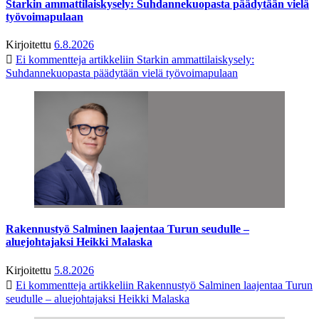
Starkin ammattilaiskysely: Suhdannekuopasta päädytään vielä
työvoimapulaan
Kirjoitettu
6.8.2026
Ei kommentteja
artikkeliin Starkin ammattilaiskysely:
Suhdannekuopasta päädytään vielä työvoimapulaan
Rakennustyö Salminen laajentaa Turun seudulle –
aluejohtajaksi Heikki Malaska
Kirjoitettu
5.8.2026
Ei kommentteja
artikkeliin Rakennustyö Salminen laajentaa Turun
seudulle – aluejohtajaksi Heikki Malaska