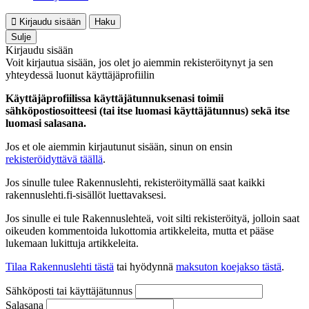
Kirjaudu sisään
Haku
Sulje
Kirjaudu sisään
Voit kirjautua sisään, jos olet jo aiemmin rekisteröitynyt ja sen
yhteydessä luonut käyttäjäprofiilin
Käyttäjäprofiilissa käyttäjätunnuksenasi toimii
sähköpostiosoitteesi (tai itse luomasi käyttäjätunnus) sekä itse
luomasi salasana.
Jos et ole aiemmin kirjautunut sisään, sinun on ensin
rekisteröidyttävä täällä
.
Jos sinulle tulee Rakennuslehti, rekisteröitymällä saat kaikki
rakennuslehti.fi-sisällöt luettavaksesi.
Jos sinulle ei tule Rakennuslehteä, voit silti rekisteröityä, jolloin saat
oikeuden kommentoida lukottomia artikkeleita, mutta et pääse
lukemaan lukittuja artikkeleita.
Tilaa Rakennuslehti tästä
tai hyödynnä
maksuton koejakso tästä
.
Sähköposti tai käyttäjätunnus
Salasana