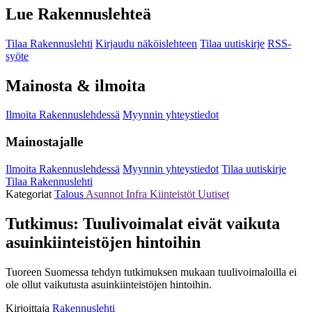
Lue Rakennuslehteä
Tilaa Rakennuslehti
Kirjaudu näköislehteen
Tilaa uutiskirje
RSS-
syöte
Mainosta & ilmoita
Ilmoita Rakennuslehdessä
Myynnin yhteystiedot
Mainostajalle
Ilmoita Rakennuslehdessä
Myynnin yhteystiedot
Tilaa uutiskirje
Tilaa Rakennuslehti
Kategoriat
Talous
Asunnot
Infra
Kiinteistöt
Uutiset
Tutkimus: Tuulivoimalat eivät vaikuta
asuinkiinteistöjen hintoihin
Tuoreen Suomessa tehdyn tutkimuksen mukaan tuulivoimaloilla ei
ole ollut vaikutusta asuinkiinteistöjen hintoihin.
Kirjoittaja
Rakennuslehti