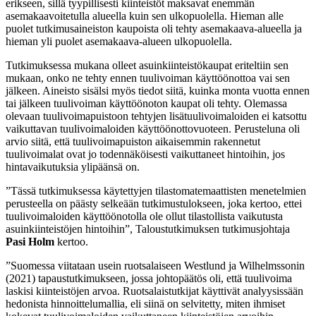
erikseen, sillä tyypillisesti kiinteistöt maksavat enemmän
asemakaavoitetulla alueella kuin sen ulkopuolella. Hieman alle
puolet tutkimusaineiston kaupoista oli tehty asemakaava-alueella ja
hieman yli puolet asemakaava-alueen ulkopuolella.
Tutkimuksessa mukana olleet asuinkiinteistökaupat eriteltiin sen
mukaan, onko ne tehty ennen tuulivoiman käyttöönottoa vai sen
jälkeen. Aineisto sisälsi myös tiedot siitä, kuinka monta vuotta ennen
tai jälkeen tuulivoiman käyttöönoton kaupat oli tehty. Olemassa
olevaan tuulivoimapuistoon tehtyjen lisätuulivoimaloiden ei katsottu
vaikuttavan tuulivoimaloiden käyttöönottovuoteen. Perusteluna oli
arvio siitä, että tuulivoimapuiston aikaisemmin rakennetut
tuulivoimalat ovat jo todennäköisesti vaikuttaneet hintoihin, jos
hintavaikutuksia ylipäänsä on.
”Tässä tutkimuksessa käytettyjen tilastomatemaattisten menetelmien
perusteella on päästy selkeään tutkimustulokseen, joka kertoo, ettei
tuulivoimaloiden käyttöönotolla ole ollut tilastollista vaikutusta
asuinkiinteistöjen hintoihin”, Taloustutkimuksen tutkimusjohtaja
Pasi Holm
kertoo.
”Suomessa viitataan usein ruotsalaiseen Westlund ja Wilhelmssonin
(2021) tapaustutkimukseen, jossa johtopäätös oli, että tuulivoima
laskisi kiinteistöjen arvoa. Ruotsalaistutkijat käyttivät analyysissään
hedonista hinnoittelumallia, eli siinä on selvitetty, miten ihmiset