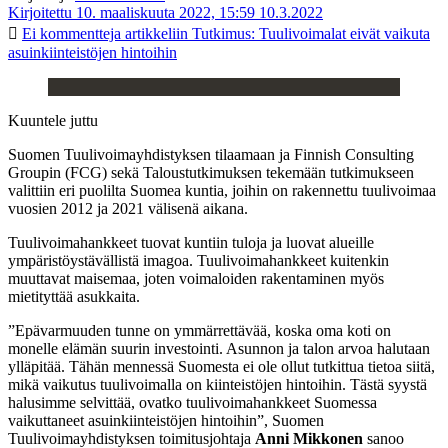
Kirjoitettu 10. maaliskuuta 2022, 15:59
10.3.2022
Ei kommentteja
artikkeliin Tutkimus: Tuulivoimalat eivät vaikuta
asuinkiinteistöjen hintoihin
Kuuntele juttu
Suomen Tuulivoimayhdistyksen tilaamaan ja Finnish Consulting
Groupin (FCG) sekä Taloustutkimuksen tekemään tutkimukseen
valittiin eri puolilta Suomea kuntia, joihin on rakennettu tuulivoimaa
vuosien 2012 ja 2021 välisenä aikana.
Tuulivoimahankkeet tuovat kuntiin tuloja ja luovat alueille
ympäristöystävällistä imagoa. Tuulivoimahankkeet kuitenkin
muuttavat maisemaa, joten voimaloiden rakentaminen myös
mietityttää asukkaita.
”Epävarmuuden tunne on ymmärrettävää, koska oma koti on
monelle elämän suurin investointi. Asunnon ja talon arvoa halutaan
ylläpitää. Tähän mennessä Suomesta ei ole ollut tutkittua tietoa siitä,
mikä vaikutus tuulivoimalla on kiinteistöjen hintoihin. Tästä syystä
halusimme selvittää, ovatko tuulivoimahankkeet Suomessa
vaikuttaneet asuinkiinteistöjen hintoihin”, Suomen
Tuulivoimayhdistyksen toimitusjohtaja
Anni Mikkonen
sanoo