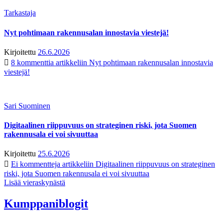
Tarkastaja
Nyt pohtimaan rakennusalan innostavia viestejä!
Kirjoitettu
26.6.2026
8 kommenttia
artikkeliin Nyt pohtimaan rakennusalan innostavia
viestejä!
Sari Suominen
Digitaalinen riippuvuus on strateginen riski, jota Suomen
rakennusala ei voi sivuuttaa
Kirjoitettu
25.6.2026
Ei kommentteja
artikkeliin Digitaalinen riippuvuus on strateginen
riski, jota Suomen rakennusala ei voi sivuuttaa
Lisää vieraskynästä
Kumppaniblogit