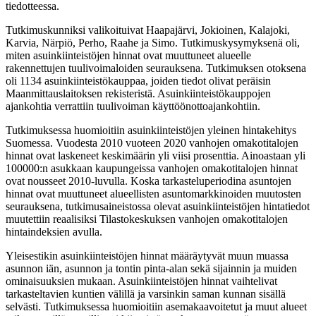
tiedotteessa.
Tutkimuskunniksi valikoituivat Haapajärvi, Jokioinen, Kalajoki,
Karvia, Närpiö, Perho, Raahe ja Simo. Tutkimuskysymyksenä oli,
miten asuinkiinteistöjen hinnat ovat muuttuneet alueelle
rakennettujen tuulivoimaloiden seurauksena. Tutkimuksen otoksena
oli 1134 asuinkiinteistökauppaa, joiden tiedot olivat peräisin
Maanmittauslaitoksen rekisteristä. Asuinkiinteistökauppojen
ajankohtia verrattiin tuulivoiman käyttöönottoajankohtiin.
Tutkimuksessa huomioitiin asuinkiinteistöjen yleinen hintakehitys
Suomessa. Vuodesta 2010 vuoteen 2020 vanhojen omakotitalojen
hinnat ovat laskeneet keskimäärin yli viisi prosenttia. Ainoastaan yli
100000:n asukkaan kaupungeissa vanhojen omakotitalojen hinnat
ovat nousseet 2010-luvulla. Koska tarkasteluperiodina asuntojen
hinnat ovat muuttuneet alueellisten asuntomarkkinoiden muutosten
seurauksena, tutkimusaineistossa olevat asuinkiinteistöjen hintatiedot
muutettiin reaalisiksi Tilastokeskuksen vanhojen omakotitalojen
hintaindeksien avulla.
Yleisestikin asuinkiinteistöjen hinnat määräytyvät muun muassa
asunnon iän, asunnon ja tontin pinta-alan sekä sijainnin ja muiden
ominaisuuksien mukaan. Asuinkiinteistöjen hinnat vaihtelivat
tarkasteltavien kuntien välillä ja varsinkin saman kunnan sisällä
selvästi. Tutkimuksessa huomioitiin asemakaavoitetut ja muut alueet