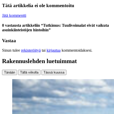
Tätä artikkelia ei ole kommentoitu
Jätä kommentti
0 vastausta artikkeliin “Tutkimus: Tuulivoimalat eivät vaikuta
asuinkiinteistöjen hintoihin”
Vastaa
Sinun tulee
rekisteröityä
tai
kirjautua
kommentoidaksesi.
Rakennuslehden luetuimmat
Tänään
Tällä viikolla
Tässä kuussa