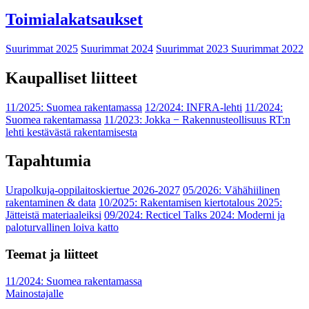
Toimialakatsaukset
Suurimmat 2025
Suurimmat 2024
Suurimmat 2023
Suurimmat 2022
Kaupalliset liitteet
11/2025: Suomea rakentamassa
12/2024: INFRA-lehti
11/2024:
Suomea rakentamassa
11/2023: Jokka − Rakennusteollisuus RT:n
lehti kestävästä rakentamisesta
Tapahtumia
Urapolkuja-oppilaitoskiertue 2026-2027
05/2026: Vähähiilinen
rakentaminen & data
10/2025: Rakentamisen kiertotalous 2025:
Jätteistä materiaaleiksi
09/2024: Recticel Talks 2024: Moderni ja
paloturvallinen loiva katto
Teemat ja liitteet
11/2024: Suomea rakentamassa
Mainostajalle