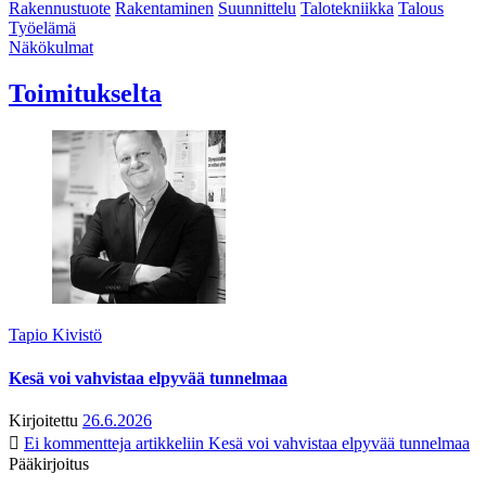
Rakennustuote
Rakentaminen
Suunnittelu
Talotekniikka
Talous
Työelämä
Näkökulmat
Toimitukselta
Tapio Kivistö
Kesä voi vahvistaa elpyvää tunnelmaa
Kirjoitettu
26.6.2026
Ei kommentteja
artikkeliin Kesä voi vahvistaa elpyvää tunnelmaa
Pääkirjoitus