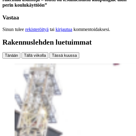
perin koulukäyttöön”
Vastaa
Sinun tulee
rekisteröityä
tai
kirjautua
kommentoidaksesi.
Rakennuslehden luetuimmat
Tänään
Tällä viikolla
Tässä kuussa