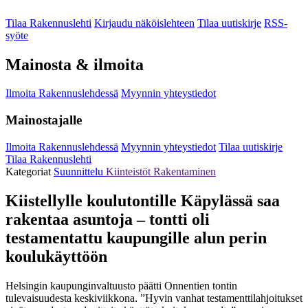
Tilaa Rakennuslehti
Kirjaudu näköislehteen
Tilaa uutiskirje
RSS-
syöte
Mainosta & ilmoita
Ilmoita Rakennuslehdessä
Myynnin yhteystiedot
Mainostajalle
Ilmoita Rakennuslehdessä
Myynnin yhteystiedot
Tilaa uutiskirje
Tilaa Rakennuslehti
Kategoriat
Suunnittelu
Kiinteistöt
Rakentaminen
Kiistellylle koulutontille Käpylässä saa
rakentaa asuntoja – tontti oli
testamentattu kaupungille alun perin
koulukäyttöön
Helsingin kaupunginvaltuusto päätti Onnentien tontin
tulevaisuudesta keskiviikkona. ”Hyvin vanhat testamenttilahjoitukset