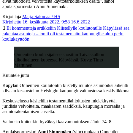
eivät muodosta velvoitteita käyttötarkoituksen osalta”, sanoi
apulaispormestari Anni Sinnemäki.
Kirjoittaja
Marja Salomaa / HS
Kirjoitettu 16. kesäkuuta 2022, 9:58
16.6.2022
Ei kommentteja
artikkeliin Kiistellylle koulutontille Käpylässä saa
rakentaa asuntoja – tontti oli testamentattu kaupungille alun perin
koulukäyttöön
Onnentien koulu sijaitsee suositun Taivaskallion
ulkoilualueen kupeessa Käpylässä. Kuva: Timo
Marttinen
Kuuntele juttu
Käpylän Onnentien koulutontin kiistelty muutos asunnoiksi aiheutti
kiivaan keskustelun Helsingin kaupunginvaltuustossa keskiviikkona.
Keskustelussa käsiteltiin testamenttilahjoitusten mielekkyyttä,
juridisia velvoitteita, maakaaren säädöksiä, kaupungin moraalia ja
asuntorakentamisen tarvetta.
Valtuusto kuitenkin hyväksyi kaavamuutoksen äänin 74–8.
Apulaispormestari
Anni Sinnemäen
(vihr) mukaan Onnentien