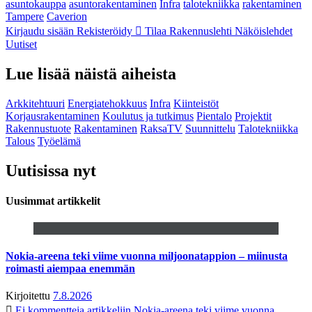
asuntokauppa
asuntorakentaminen
Infra
talotekniikka
rakentaminen
Tampere
Caverion
Kirjaudu sisään
Rekisteröidy
Tilaa Rakennuslehti
Näköislehdet
Uutiset
Lue lisää näistä aiheista
Arkkitehtuuri
Energiatehokkuus
Infra
Kiinteistöt
Korjausrakentaminen
Koulutus ja tutkimus
Pientalo
Projektit
Rakennustuote
Rakentaminen
RaksaTV
Suunnittelu
Talotekniikka
Talous
Työelämä
Uutisissa nyt
Uusimmat artikkelit
Nokia-areena teki viime vuonna miljoonatappion – miinusta
roimasti aiempaa enemmän
Kirjoitettu
7.8.2026
Ei kommentteja
artikkeliin Nokia-areena teki viime vuonna