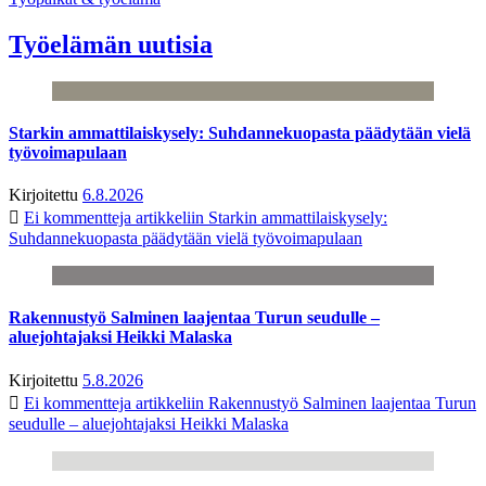
Työelämän uutisia
Starkin ammattilaiskysely: Suhdannekuopasta päädytään vielä
työvoimapulaan
Kirjoitettu
6.8.2026
Ei kommentteja
artikkeliin Starkin ammattilaiskysely:
Suhdannekuopasta päädytään vielä työvoimapulaan
Rakennustyö Salminen laajentaa Turun seudulle –
aluejohtajaksi Heikki Malaska
Kirjoitettu
5.8.2026
Ei kommentteja
artikkeliin Rakennustyö Salminen laajentaa Turun
seudulle – aluejohtajaksi Heikki Malaska