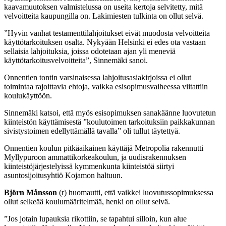
kaavamuutoksen valmistelussa on useita kertoja selvitetty, mitä
velvoitteita kaupungilla on. Lakimiesten tulkinta on ollut selvä.
”Hyvin vanhat testamenttilahjoitukset eivät muodosta velvoitteita
käyttötarkoituksen osalta. Nykyään Helsinki ei edes ota vastaan
sellaisia lahjoituksia, joissa odotetaan ajan yli meneviä
käyttötarkoitusvelvoitteita”, Sinnemäki sanoi.
Onnentien tontin varsinaisessa lahjoitusasiakirjoissa ei ollut
toimintaa rajoittavia ehtoja, vaikka esisopimusvaiheessa viitattiin
koulukäyttöön.
Sinnemäki katsoi, että myös esisopimuksen sanakäänne luovutetun
kiinteistön käyttämisestä ”koulutoimen tarkoituksiin paikkakunnan
sivistystoimen edellyttämällä tavalla” oli tullut täytettyä.
Onnentien koulun pitkäaikainen käyttäjä Metropolia rakennutti
Myllypuroon ammattikorkeakoulun, ja uudisrakennuksen
kiinteistöjärjestelyissä kymmenkunta kiinteistöä siirtyi
asuntosijoitusyhtiö Kojamon haltuun.
Björn Månsson
(r) huomautti, että vaikkei luovutussopimuksessa
ollut selkeää koulumääritelmää, henki on ollut selvä.
”Jos jotain lupauksia rikottiin, se tapahtui silloin, kun alue