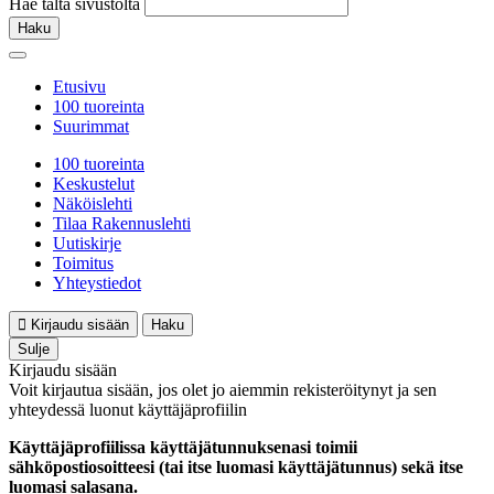
Hae tältä sivustolta
Haku
Etusivu
100 tuoreinta
Suurimmat
100 tuoreinta
Keskustelut
Näköislehti
Tilaa Rakennuslehti
Uutiskirje
Toimitus
Yhteystiedot
Kirjaudu sisään
Haku
Sulje
Kirjaudu sisään
Voit kirjautua sisään, jos olet jo aiemmin rekisteröitynyt ja sen
yhteydessä luonut käyttäjäprofiilin
Käyttäjäprofiilissa käyttäjätunnuksenasi toimii
sähköpostiosoitteesi (tai itse luomasi käyttäjätunnus) sekä itse
luomasi salasana.