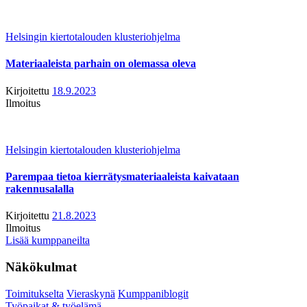
Helsingin kiertotalouden klusteriohjelma
Materiaaleista parhain on olemassa oleva
Kirjoitettu
18.9.2023
Ilmoitus
Helsingin kiertotalouden klusteriohjelma
Parempaa tietoa kierrätysmateriaaleista kaivataan
rakennusalalla
Kirjoitettu
21.8.2023
Ilmoitus
Lisää kumppaneilta
Näkökulmat
Toimitukselta
Vieraskynä
Kumppaniblogit
Työpaikat & työelämä