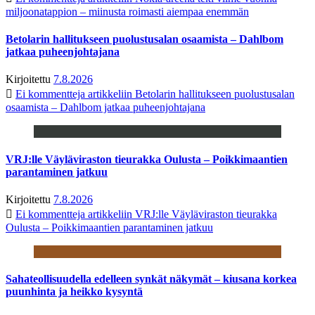
miljoonatappion – miinusta roimasti aiempaa enemmän
Betolarin hallitukseen puolustusalan osaamista – Dahlbom
jatkaa puheenjohtajana
Kirjoitettu
7.8.2026
Ei kommentteja
artikkeliin Betolarin hallitukseen puolustusalan
osaamista – Dahlbom jatkaa puheenjohtajana
VRJ:lle Väyläviraston tieurakka Oulusta – Poikkimaantien
parantaminen jatkuu
Kirjoitettu
7.8.2026
Ei kommentteja
artikkeliin VRJ:lle Väyläviraston tieurakka
Oulusta – Poikkimaantien parantaminen jatkuu
Sahateollisuudella edelleen synkät näkymät – kiusana korkea
puunhinta ja heikko kysyntä