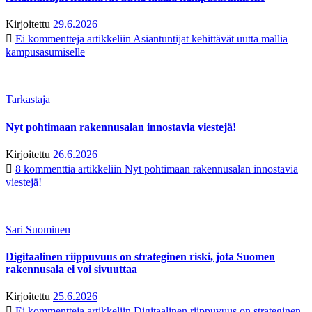
Kirjoitettu
29.6.2026
Ei kommentteja
artikkeliin Asiantuntijat kehittävät uutta mallia
kampusasumiselle
Tarkastaja
Nyt pohtimaan rakennusalan innostavia viestejä!
Kirjoitettu
26.6.2026
8 kommenttia
artikkeliin Nyt pohtimaan rakennusalan innostavia
viestejä!
Sari Suominen
Digitaalinen riippuvuus on strateginen riski, jota Suomen
rakennusala ei voi sivuuttaa
Kirjoitettu
25.6.2026
Ei kommentteja
artikkeliin Digitaalinen riippuvuus on strateginen