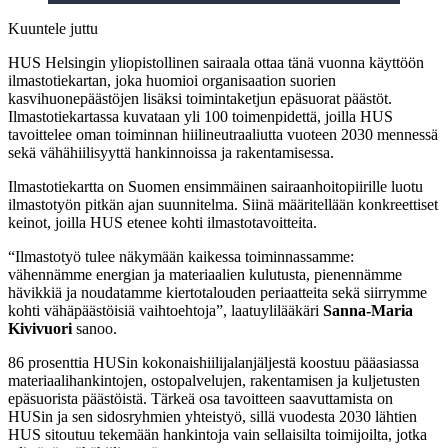
Kuuntele juttu
HUS Helsingin yliopistollinen sairaala ottaa tänä vuonna käyttöön
ilmastotiekartan, joka huomioi organisaation suorien
kasvihuonepäästöjen lisäksi toimintaketjun epäsuorat päästöt.
Ilmastotiekartassa kuvataan yli 100 toimenpidettä, joilla HUS
tavoittelee oman toiminnan hiilineutraaliutta vuoteen 2030 mennessä
sekä vähähiilisyyttä hankinnoissa ja rakentamisessa.
Ilmastotiekartta on Suomen ensimmäinen sairaanhoitopiirille luotu
ilmastotyön pitkän ajan suunnitelma. Siinä määritellään konkreettiset
keinot, joilla HUS etenee kohti ilmastotavoitteita.
“Ilmastotyö tulee näkymään kaikessa toiminnassamme:
vähennämme energian ja materiaalien kulutusta, pienennämme
hävikkiä ja noudatamme kiertotalouden periaatteita sekä siirrymme
kohti vähäpäästöisiä vaihtoehtoja”, laatuylilääkäri
Sanna-Maria
Kivivuori
sanoo.
86 prosenttia HUSin kokonaishiilijalanjäljestä koostuu pääasiassa
materiaalihankintojen, ostopalvelujen, rakentamisen ja kuljetusten
epäsuorista päästöistä. Tärkeä osa tavoitteen saavuttamista on
HUSin ja sen sidosryhmien yhteistyö, sillä vuodesta 2030 lähtien
HUS sitoutuu tekemään hankintoja vain sellaisilta toimijoilta, jotka