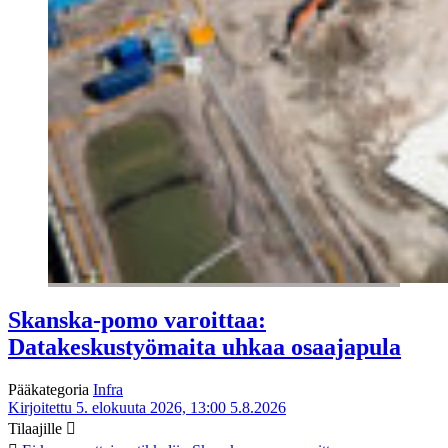
Skanska-pomo varoittaa:
Datakeskustyömaita uhkaa osaajapula
Pääkategoria
Infra
Kirjoitettu 5. elokuuta 2026, 13:00
5.8.2026
Tilaajille