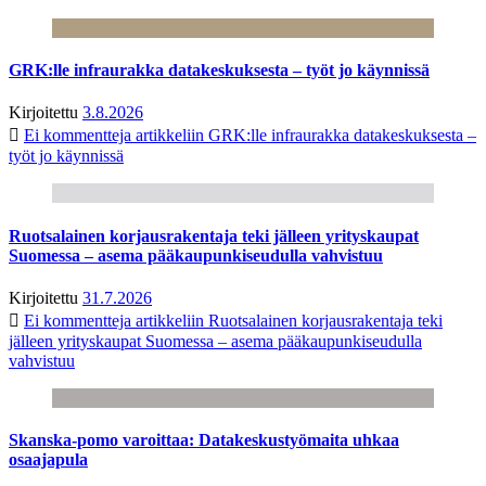
GRK:lle infraurakka datakeskuksesta – työt jo käynnissä
Kirjoitettu
3.8.2026
Ei kommentteja
artikkeliin GRK:lle infraurakka datakeskuksesta –
työt jo käynnissä
Ruotsalainen korjausrakentaja teki jälleen yrityskaupat
Suomessa – asema pääkaupunkiseudulla vahvistuu
Kirjoitettu
31.7.2026
Ei kommentteja
artikkeliin Ruotsalainen korjausrakentaja teki
jälleen yrityskaupat Suomessa – asema pääkaupunkiseudulla
vahvistuu
Skanska-pomo varoittaa: Datakeskustyömaita uhkaa
osaajapula