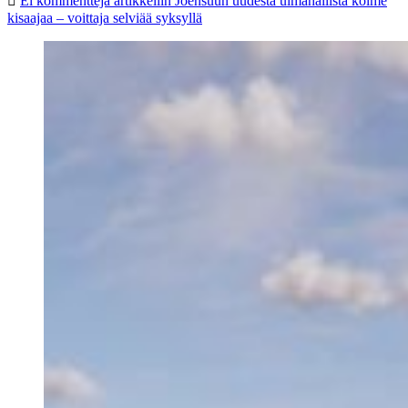
Ei kommentteja
artikkeliin Joensuun uudesta uimahallista kolme
kisaajaa – voittaja selviää syksyllä