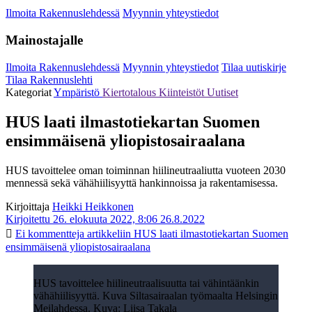
Ilmoita Rakennuslehdessä
Myynnin yhteystiedot
Mainostajalle
Ilmoita Rakennuslehdessä
Myynnin yhteystiedot
Tilaa uutiskirje
Tilaa Rakennuslehti
Kategoriat
Ympäristö
Kiertotalous
Kiinteistöt
Uutiset
HUS laati ilmastotiekartan Suomen
ensimmäisenä yliopistosairaalana
HUS tavoittelee oman toiminnan hiilineutraaliutta vuoteen 2030
mennessä sekä vähähiilisyyttä hankinnoissa ja rakentamisessa.
Kirjoittaja
Heikki Heikkonen
Kirjoitettu 26. elokuuta 2022, 8:06
26.8.2022
Ei kommentteja
artikkeliin HUS laati ilmastotiekartan Suomen
ensimmäisenä yliopistosairaalana
HUS tavoittelee hiilineutraalisuutta tai vähintäänkin
vähähiilisyyttä. Kuva Siltasairaalan työmaalta Helsingin
Meilahdessa. Kuva: Liisa Takala