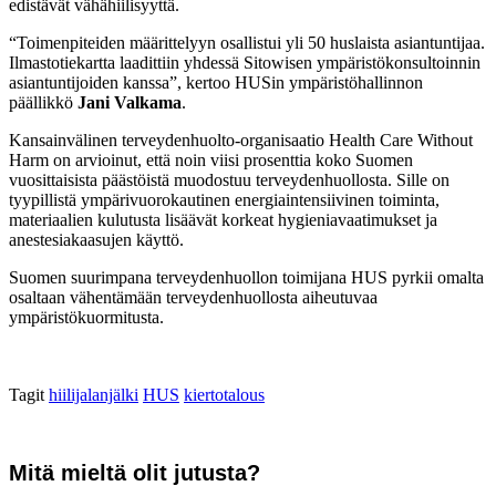
edistävät vähähiilisyyttä.
“Toimenpiteiden määrittelyyn osallistui yli 50 huslaista asiantuntijaa.
Ilmastotiekartta laadittiin yhdessä Sitowisen ympäristökonsultoinnin
asiantuntijoiden kanssa”, kertoo HUSin ympäristöhallinnon
päällikkö
Jani Valkama
.
Kansainvälinen terveydenhuolto-organisaatio Health Care Without
Harm on arvioinut, että noin viisi prosenttia koko Suomen
vuosittaisista päästöistä muodostuu terveydenhuollosta. Sille on
tyypillistä ympärivuorokautinen energiaintensiivinen toiminta,
materiaalien kulutusta lisäävät korkeat hygieniavaatimukset ja
anestesiakaasujen käyttö.
Suomen suurimpana terveydenhuollon toimijana HUS pyrkii omalta
osaltaan vähentämään terveydenhuollosta aiheutuvaa
ympäristökuormitusta.
Tagit
hiilijalanjälki
HUS
kiertotalous
Mitä mieltä olit jutusta?