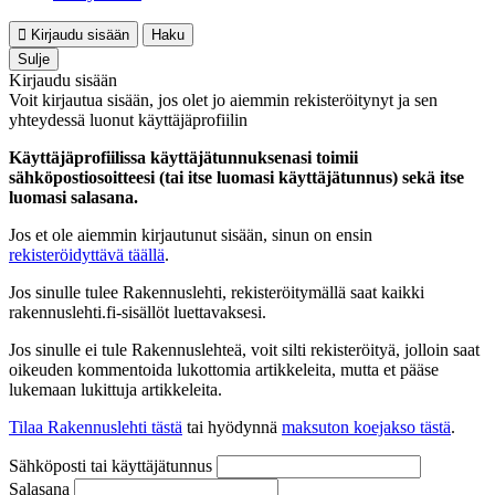
Kirjaudu sisään
Haku
Sulje
Kirjaudu sisään
Voit kirjautua sisään, jos olet jo aiemmin rekisteröitynyt ja sen
yhteydessä luonut käyttäjäprofiilin
Käyttäjäprofiilissa käyttäjätunnuksenasi toimii
sähköpostiosoitteesi (tai itse luomasi käyttäjätunnus) sekä itse
luomasi salasana.
Jos et ole aiemmin kirjautunut sisään, sinun on ensin
rekisteröidyttävä täällä
.
Jos sinulle tulee Rakennuslehti, rekisteröitymällä saat kaikki
rakennuslehti.fi-sisällöt luettavaksesi.
Jos sinulle ei tule Rakennuslehteä, voit silti rekisteröityä, jolloin saat
oikeuden kommentoida lukottomia artikkeleita, mutta et pääse
lukemaan lukittuja artikkeleita.
Tilaa Rakennuslehti tästä
tai hyödynnä
maksuton koejakso tästä
.
Sähköposti tai käyttäjätunnus
Salasana