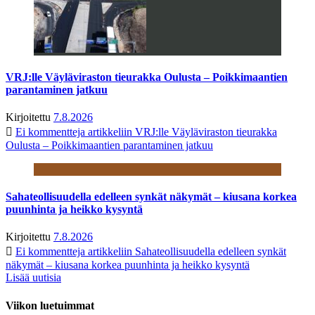
VRJ:lle Väyläviraston tieurakka Oulusta – Poikkimaantien
parantaminen jatkuu
Kirjoitettu
7.8.2026
Ei kommentteja
artikkeliin VRJ:lle Väyläviraston tieurakka
Oulusta – Poikkimaantien parantaminen jatkuu
Sahateollisuudella edelleen synkät näkymät – kiusana korkea
puunhinta ja heikko kysyntä
Kirjoitettu
7.8.2026
Ei kommentteja
artikkeliin Sahateollisuudella edelleen synkät
näkymät – kiusana korkea puunhinta ja heikko kysyntä
Lisää uutisia
Viikon luetuimmat