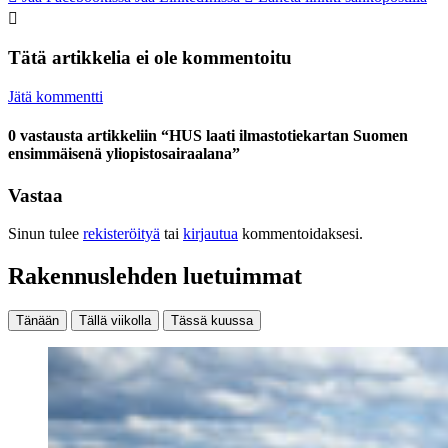
Tätä artikkelia ei ole kommentoitu
Jätä kommentti
0 vastausta artikkeliin “HUS laati ilmastotiekartan Suomen
ensimmäisenä yliopistosairaalana”
Vastaa
Sinun tulee
rekisteröityä
tai
kirjautua
kommentoidaksesi.
Rakennuslehden luetuimmat
Tänään
Tällä viikolla
Tässä kuussa