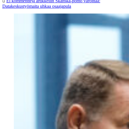
Ei kommentteja
artikkeliin Skanska-pomo varoittaa:
Datakeskustyömaita uhkaa osaajapula