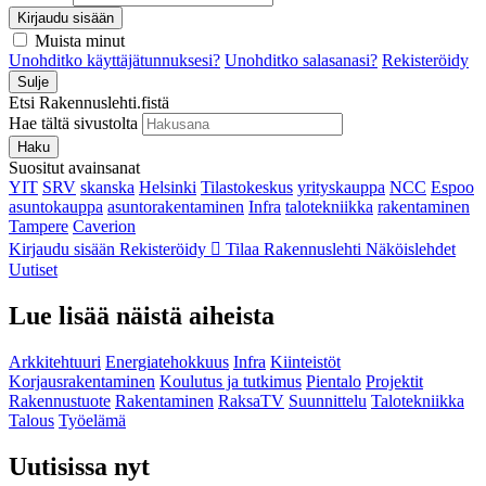
Kirjaudu sisään
Muista minut
Unohditko käyttäjätunnuksesi?
Unohditko salasanasi?
Rekisteröidy
Sulje
Etsi Rakennuslehti.fistä
Hae tältä sivustolta
Haku
Suositut avainsanat
YIT
SRV
skanska
Helsinki
Tilastokeskus
yrityskauppa
NCC
Espoo
asuntokauppa
asuntorakentaminen
Infra
talotekniikka
rakentaminen
Tampere
Caverion
Kirjaudu sisään
Rekisteröidy
Tilaa Rakennuslehti
Näköislehdet
Uutiset
Lue lisää näistä aiheista
Arkkitehtuuri
Energiatehokkuus
Infra
Kiinteistöt
Korjausrakentaminen
Koulutus ja tutkimus
Pientalo
Projektit
Rakennustuote
Rakentaminen
RaksaTV
Suunnittelu
Talotekniikka
Talous
Työelämä
Uutisissa nyt