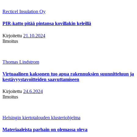
Recticel Insulation Oy
PIR-katto pitää pintansa kovillakin keleillä
Kirjoitettu
21.10.2024
Ilmoitus
Thomas Lindstrom
Virtuaalinen kaksonen tuo apua rakennuksien suunnitteluun ja
kestävyystavoitteiden saavuttamiseen
Kirjoitettu
24.6.2024
Ilmoitus
Helsingin kiertotalouden klusteriohjelma
Materiaaleista parhain on olemassa oleva