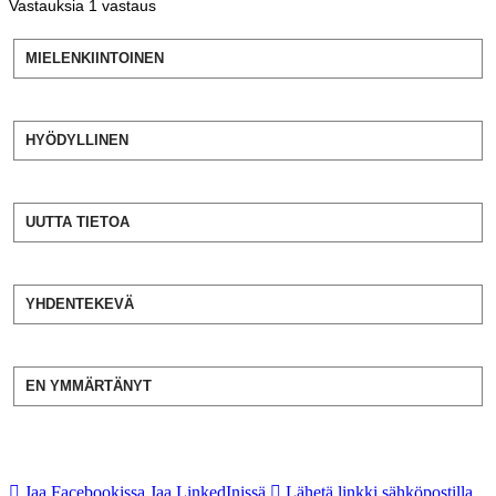
Vastauksia
1
vastaus
MIELENKIINTOINEN
HYÖDYLLINEN
UUTTA TIETOA
YHDENTEKEVÄ
EN YMMÄRTÄNYT
Jaa Facebookissa
Jaa LinkedInissä
Lähetä linkki sähköpostilla