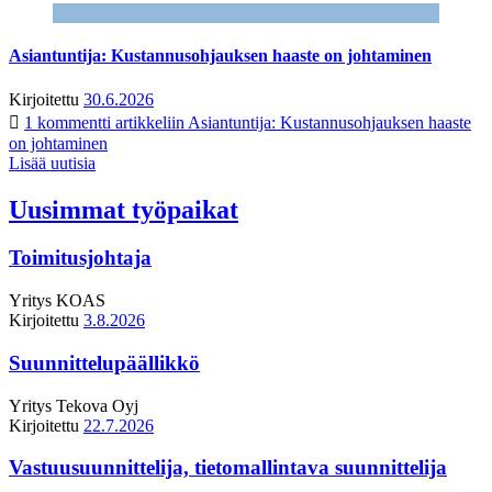
Asiantuntija: Kustannusohjauksen haaste on johtaminen
Kirjoitettu
30.6.2026
1 kommentti
artikkeliin Asiantuntija: Kustannusohjauksen haaste
on johtaminen
Lisää uutisia
Uusimmat työpaikat
Toimitusjohtaja
Yritys
KOAS
Kirjoitettu
3.8.2026
Suunnittelupäällikkö
Yritys
Tekova Oyj
Kirjoitettu
22.7.2026
Vastuusuunnittelija, tietomallintava suunnittelija