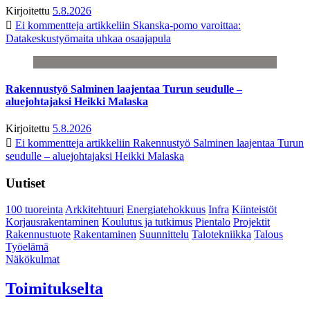
Kirjoitettu
5.8.2026
Ei kommentteja
artikkeliin Skanska-pomo varoittaa:
Datakeskustyömaita uhkaa osaajapula
Rakennustyö Salminen laajentaa Turun seudulle –
aluejohtajaksi Heikki Malaska
Kirjoitettu
5.8.2026
Ei kommentteja
artikkeliin Rakennustyö Salminen laajentaa Turun
seudulle – aluejohtajaksi Heikki Malaska
Uutiset
100 tuoreinta
Arkkitehtuuri
Energiatehokkuus
Infra
Kiinteistöt
Korjausrakentaminen
Koulutus ja tutkimus
Pientalo
Projektit
Rakennustuote
Rakentaminen
Suunnittelu
Talotekniikka
Talous
Työelämä
Näkökulmat
Toimitukselta