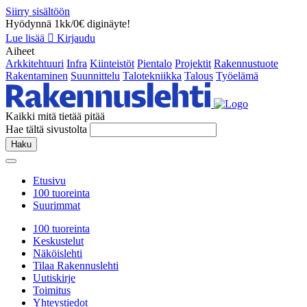
Siirry sisältöön
Hyödynnä 1kk/0€ diginäyte!
Lue lisää
Kirjaudu
Aiheet
Arkkitehtuuri
Infra
Kiinteistöt
Pientalo
Projektit
Rakennustuote
Rakentaminen
Suunnittelu
Talotekniikka
Talous
Työelämä
Kaikki mitä tietää pitää
Hae tältä sivustolta
Haku
Etusivu
100 tuoreinta
Suurimmat
100 tuoreinta
Keskustelut
Näköislehti
Tilaa Rakennuslehti
Uutiskirje
Toimitus
Yhteystiedot