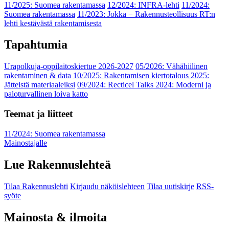
11/2025: Suomea rakentamassa
12/2024: INFRA-lehti
11/2024:
Suomea rakentamassa
11/2023: Jokka − Rakennusteollisuus RT:n
lehti kestävästä rakentamisesta
Tapahtumia
Urapolkuja-oppilaitoskiertue 2026-2027
05/2026: Vähähiilinen
rakentaminen & data
10/2025: Rakentamisen kiertotalous 2025:
Jätteistä materiaaleiksi
09/2024: Recticel Talks 2024: Moderni ja
paloturvallinen loiva katto
Teemat ja liitteet
11/2024: Suomea rakentamassa
Mainostajalle
Lue Rakennuslehteä
Tilaa Rakennuslehti
Kirjaudu näköislehteen
Tilaa uutiskirje
RSS-
syöte
Mainosta & ilmoita