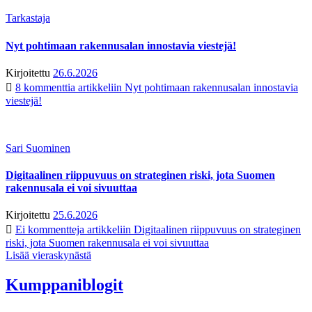
Tarkastaja
Nyt pohtimaan rakennusalan innostavia viestejä!
Kirjoitettu
26.6.2026
8 kommenttia
artikkeliin Nyt pohtimaan rakennusalan innostavia
viestejä!
Sari Suominen
Digitaalinen riippuvuus on strateginen riski, jota Suomen
rakennusala ei voi sivuuttaa
Kirjoitettu
25.6.2026
Ei kommentteja
artikkeliin Digitaalinen riippuvuus on strateginen
riski, jota Suomen rakennusala ei voi sivuuttaa
Lisää vieraskynästä
Kumppaniblogit