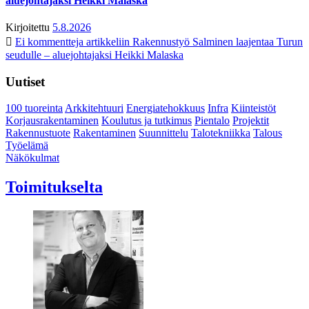
aluejohtajaksi Heikki Malaska
Kirjoitettu
5.8.2026
Ei kommentteja
artikkeliin Rakennustyö Salminen laajentaa Turun
seudulle – aluejohtajaksi Heikki Malaska
Uutiset
100 tuoreinta
Arkkitehtuuri
Energiatehokkuus
Infra
Kiinteistöt
Korjausrakentaminen
Koulutus ja tutkimus
Pientalo
Projektit
Rakennustuote
Rakentaminen
Suunnittelu
Talotekniikka
Talous
Työelämä
Näkökulmat
Toimitukselta