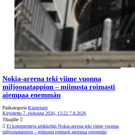
Nokia-areena teki viime vuonna
miljoonatappion – miinusta roimasti
aiempaa enemmän
Pääkategoria
Kiinteistöt
Kirjoitettu 7. elokuuta 2026, 15:22
7.8.2026
Tilaajille
Ei kommentteja
artikkeliin Nokia-areena teki viime vuonna
miljoonatappion – miinusta roimasti aiempaa enemmän