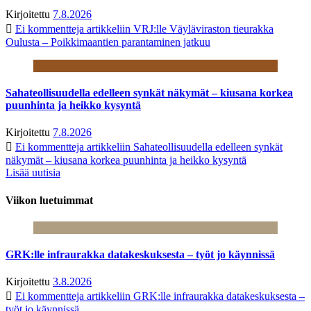
Kirjoitettu
7.8.2026
Ei kommentteja
artikkeliin VRJ:lle Väyläviraston tieurakka
Oulusta – Poikkimaantien parantaminen jatkuu
Sahateollisuudella edelleen synkät näkymät – kiusana korkea
puunhinta ja heikko kysyntä
Kirjoitettu
7.8.2026
Ei kommentteja
artikkeliin Sahateollisuudella edelleen synkät
näkymät – kiusana korkea puunhinta ja heikko kysyntä
Lisää uutisia
Viikon luetuimmat
GRK:lle infraurakka datakeskuksesta – työt jo käynnissä
Kirjoitettu
3.8.2026
Ei kommentteja
artikkeliin GRK:lle infraurakka datakeskuksesta –
työt jo käynnissä