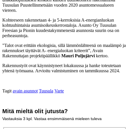
Tuusulan Puustellinmetsään vuoden 2020 asuntomessualueen
viereen.
Kohteeseen rakennetaan 4- ja 5-kerroksisia A-energianluokan
kohtuuhintaisia asumisoikeuskerrostaloja. Asunto Oy Tuusulan
Freesian ja Pionin kuudestakymmenestä asunnosta suurin osa on
perheasuntoja.
”Talot ovat erittäin ekologisia, sillä lämmönlähteenä on maalämpö ja
rakennukset täyttävät A- energialuokan kriteerit”, Avain
Rakennuttajan projektipäällikkö
Mauri Puljujärvi
kertoo.
Rakennustyöt ovat käynnistyneet lokakuussa ja hanke toteutetaan
yhtenä työmaana. Arvioitu valmistuminen on tammikuussa 2024.
Tagit
avain asunnot
Tuusula
Varte
Mitä mieltä olit jutusta?
Vastauksia
3
kpl. Vastaa ensimmäisenä mieleen tuleva