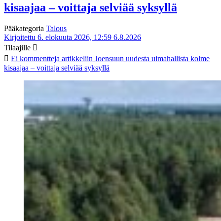
kisaajaa – voittaja selviää syksyllä
Pääkategoria
Talous
Kirjoitettu 6. elokuuta 2026, 12:59
6.8.2026
Tilaajille
Ei kommentteja
artikkeliin Joensuun uudesta uimahallista kolme
kisaajaa – voittaja selviää syksyllä