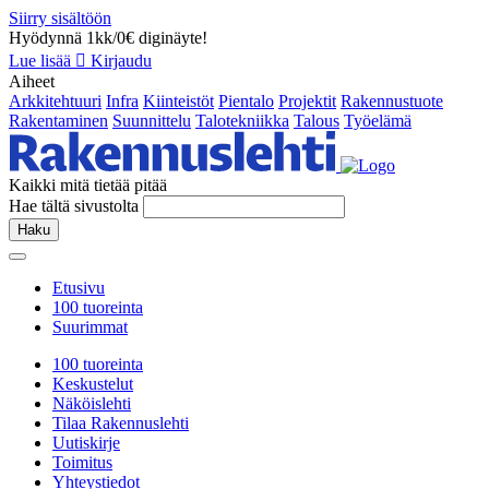
Siirry sisältöön
Hyödynnä 1kk/0€ diginäyte!
Lue lisää
Kirjaudu
Aiheet
Arkkitehtuuri
Infra
Kiinteistöt
Pientalo
Projektit
Rakennustuote
Rakentaminen
Suunnittelu
Talotekniikka
Talous
Työelämä
Kaikki mitä tietää pitää
Hae tältä sivustolta
Haku
Etusivu
100 tuoreinta
Suurimmat
100 tuoreinta
Keskustelut
Näköislehti
Tilaa Rakennuslehti
Uutiskirje
Toimitus
Yhteystiedot