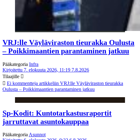
VRJ:lle Väyläviraston tieurakka Oulusta
– Poikkimaantien parantaminen jatkuu
Pääkategoria
Infra
Kirjoitettu 7. elokuuta 2026, 11:19
7.8.2026
Tilaajille
Ei kommentteja
artikkeliin VRJ:lle Väyläviraston tieurakka
Oulusta – Poikkimaantien parantaminen jatkuu
Sp-Kodit: Kuntotarkastusraportit
jarruttavat asuntokauppaa
Pääkategoria
Asunnot