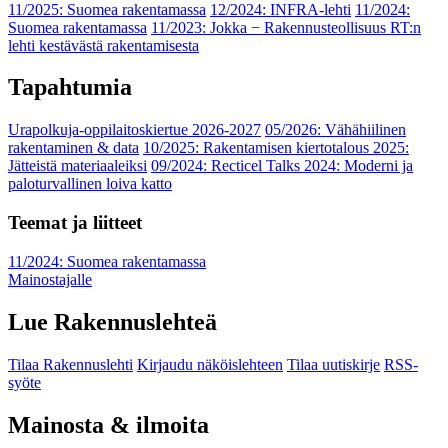
11/2025: Suomea rakentamassa
12/2024: INFRA-lehti
11/2024:
Suomea rakentamassa
11/2023: Jokka − Rakennusteollisuus RT:n
lehti kestävästä rakentamisesta
Tapahtumia
Urapolkuja-oppilaitoskiertue 2026-2027
05/2026: Vähähiilinen
rakentaminen & data
10/2025: Rakentamisen kiertotalous 2025:
Jätteistä materiaaleiksi
09/2024: Recticel Talks 2024: Moderni ja
paloturvallinen loiva katto
Teemat ja liitteet
11/2024: Suomea rakentamassa
Mainostajalle
Lue Rakennuslehteä
Tilaa Rakennuslehti
Kirjaudu näköislehteen
Tilaa uutiskirje
RSS-
syöte
Mainosta & ilmoita