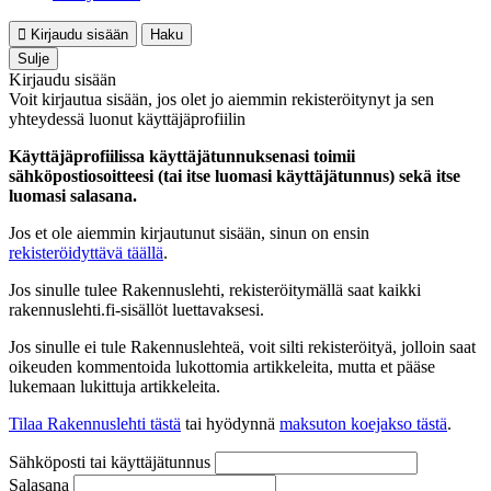
Kirjaudu sisään
Haku
Sulje
Kirjaudu sisään
Voit kirjautua sisään, jos olet jo aiemmin rekisteröitynyt ja sen
yhteydessä luonut käyttäjäprofiilin
Käyttäjäprofiilissa käyttäjätunnuksenasi toimii
sähköpostiosoitteesi (tai itse luomasi käyttäjätunnus) sekä itse
luomasi salasana.
Jos et ole aiemmin kirjautunut sisään, sinun on ensin
rekisteröidyttävä täällä
.
Jos sinulle tulee Rakennuslehti, rekisteröitymällä saat kaikki
rakennuslehti.fi-sisällöt luettavaksesi.
Jos sinulle ei tule Rakennuslehteä, voit silti rekisteröityä, jolloin saat
oikeuden kommentoida lukottomia artikkeleita, mutta et pääse
lukemaan lukittuja artikkeleita.
Tilaa Rakennuslehti tästä
tai hyödynnä
maksuton koejakso tästä
.
Sähköposti tai käyttäjätunnus
Salasana