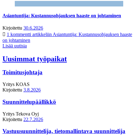
Asiantuntija: Kustannusohjauksen haaste on johtaminen
Kirjoitettu
30.6.2026
1 kommentti
artikkeliin Asiantuntija: Kustannusohjauksen haaste
on johtaminen
Lisää uutisia
Uusimmat työpaikat
Toimitusjohtaja
Yritys
KOAS
Kirjoitettu
3.8.2026
Suunnittelupäällikkö
Yritys
Tekova Oyj
Kirjoitettu
22.7.2026
Vastuusuunnittelija, tietomallintava suunnittelija