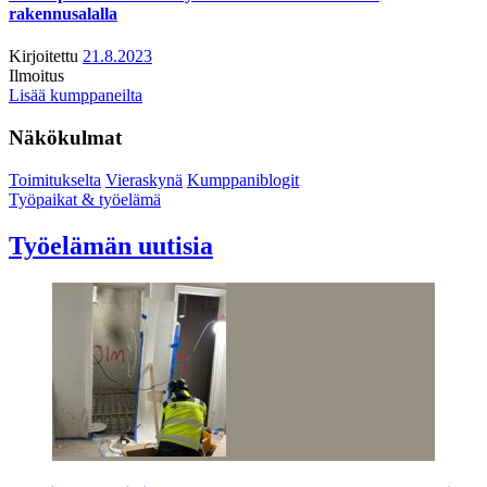
rakennusalalla
Kirjoitettu
21.8.2023
Ilmoitus
Lisää kumppaneilta
Näkökulmat
Toimitukselta
Vieraskynä
Kumppaniblogit
Työpaikat & työelämä
Työelämän uutisia