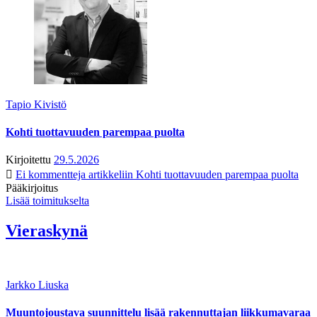
Tapio Kivistö
Kohti tuottavuuden parempaa puolta
Kirjoitettu
29.5.2026
Ei kommentteja
artikkeliin Kohti tuottavuuden parempaa puolta
Pääkirjoitus
Lisää toimitukselta
Vieraskynä
Jarkko Liuska
Muuntojoustava suunnittelu lisää rakennuttajan liikkumavaraa