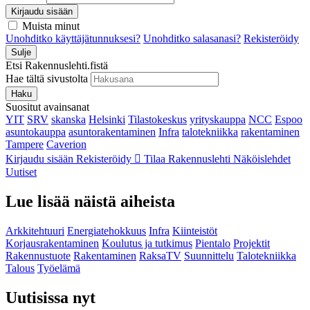
Kirjaudu sisään
Muista minut
Unohditko käyttäjätunnuksesi?
Unohditko salasanasi?
Rekisteröidy
Sulje
Etsi Rakennuslehti.fistä
Hae tältä sivustolta
Haku
Suositut avainsanat
YIT
SRV
skanska
Helsinki
Tilastokeskus
yrityskauppa
NCC
Espoo
asuntokauppa
asuntorakentaminen
Infra
talotekniikka
rakentaminen
Tampere
Caverion
Kirjaudu sisään
Rekisteröidy
Tilaa Rakennuslehti
Näköislehdet
Uutiset
Lue lisää näistä aiheista
Arkkitehtuuri
Energiatehokkuus
Infra
Kiinteistöt
Korjausrakentaminen
Koulutus ja tutkimus
Pientalo
Projektit
Rakennustuote
Rakentaminen
RaksaTV
Suunnittelu
Talotekniikka
Talous
Työelämä
Uutisissa nyt