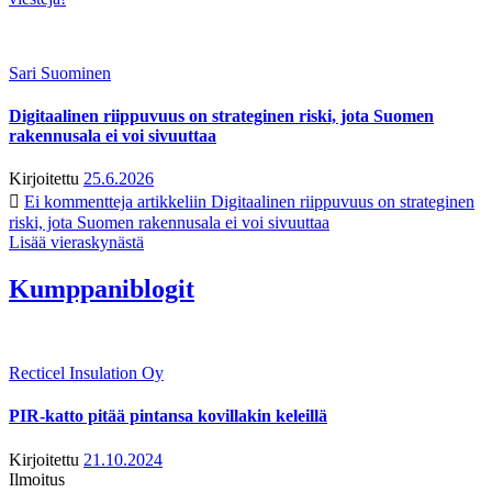
Sari Suominen
Digitaalinen riippuvuus on strateginen riski, jota Suomen
rakennusala ei voi sivuuttaa
Kirjoitettu
25.6.2026
Ei kommentteja
artikkeliin Digitaalinen riippuvuus on strateginen
riski, jota Suomen rakennusala ei voi sivuuttaa
Lisää vieraskynästä
Kumppaniblogit
Recticel Insulation Oy
PIR-katto pitää pintansa kovillakin keleillä
Kirjoitettu
21.10.2024
Ilmoitus