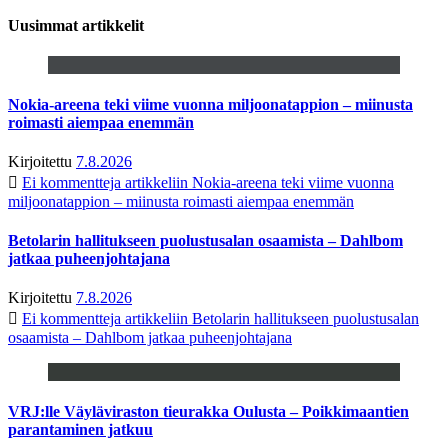
Uusimmat artikkelit
Nokia-areena teki viime vuonna miljoonatappion – miinusta
roimasti aiempaa enemmän
Kirjoitettu
7.8.2026
Ei kommentteja
artikkeliin Nokia-areena teki viime vuonna
miljoonatappion – miinusta roimasti aiempaa enemmän
Betolarin hallitukseen puolustusalan osaamista – Dahlbom
jatkaa puheenjohtajana
Kirjoitettu
7.8.2026
Ei kommentteja
artikkeliin Betolarin hallitukseen puolustusalan
osaamista – Dahlbom jatkaa puheenjohtajana
VRJ:lle Väyläviraston tieurakka Oulusta – Poikkimaantien
parantaminen jatkuu