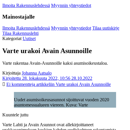
Ilmoita Rakennuslehdessä
Myynnin yhteystiedot
Mainostajalle
Ilmoita Rakennuslehdessä
Myynnin yhteystiedot
Tilaa uutiskirje
Tilaa Rakennuslehti
Kategoriat
Uutiset
Varte urakoi Avain Asunnoille
Varte rakentaa Avain-Asunnoille kaksi asumisoikeustaloa.
Kirjoittaja
Johanna Aatsalo
Kirjoitettu 28. lokakuuta 2022, 10:56
28.10.2022
Ei kommentteja
artikkeliin Varte urakoi Avain Asunnoille
Uudet asumisoikeusasunnot sijoittuvat vuoden 2020
asuntomessualueen viereen. Kuva: Varte
Kuuntele juttu
Varte Lahti ja Avain Asunnot ovat allekirjoittaneet
urakkasopimuksen koskien kahden uudiskohteen rakentamista