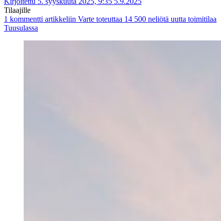
Kirjoitettu 5. syyskuuta 2025, 9:35
5.9.2025
Tilaajille
1 kommentti
artikkeliin Varte toteuttaa 14 500 neliötä uutta toimitilaa
Tuusulassa