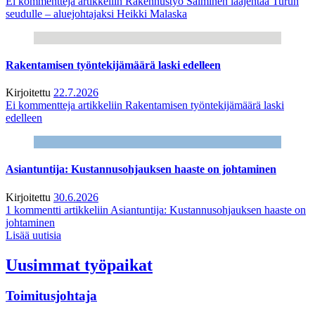
Ei kommentteja
artikkeliin Rakennustyö Salminen laajentaa Turun
seudulle – aluejohtajaksi Heikki Malaska
Rakentamisen työntekijämäärä laski edelleen
Kirjoitettu
22.7.2026
Ei kommentteja
artikkeliin Rakentamisen työntekijämäärä laski
edelleen
Asiantuntija: Kustannusohjauksen haaste on johtaminen
Kirjoitettu
30.6.2026
1 kommentti
artikkeliin Asiantuntija: Kustannusohjauksen haaste on
johtaminen
Lisää uutisia
Uusimmat työpaikat
Toimitusjohtaja