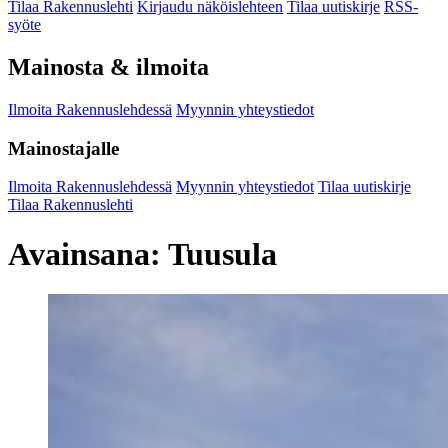
Tilaa Rakennuslehti
Kirjaudu näköislehteen
Tilaa uutiskirje
RSS-
syöte
Mainosta & ilmoita
Ilmoita Rakennuslehdessä
Myynnin yhteystiedot
Mainostajalle
Ilmoita Rakennuslehdessä
Myynnin yhteystiedot
Tilaa uutiskirje
Tilaa Rakennuslehti
Avainsana:
Tuusula