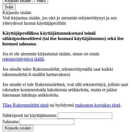
Kirjaudu sisään
Haku
Sulje
Kirjaudu sisään
Voit kirjautua sisään, jos olet jo aiemmin rekisteröitynyt ja sen
yhteydessä luonut käyttäjäprofiilin
Käyttäjäprofiilissa käyttäjätunnuksenasi toimii
sähköpostiosoitteesi (tai itse luomasi käyttäjätunnus) sekä itse
luomasi salasana.
Jos et ole aiemmin kirjautunut sisään, sinun on ensin
rekisteröidyttävä täällä
.
Jos sinulle tulee Rakennuslehti, rekisteröitymällä saat kaikki
rakennuslehti.fi-sisällöt luettavaksesi.
Jos sinulle ei tule Rakennuslehteä, voit silti rekisteröityä, jolloin saat
oikeuden kommentoida lukottomia artikkeleita, mutta et pääse
lukemaan lukittuja artikkeleita.
Tilaa Rakennuslehti tästä
tai hyödynnä
maksuton koejakso tästä
.
Sähköposti tai käyttäjätunnus
Salasana
Kirjaudu sisään