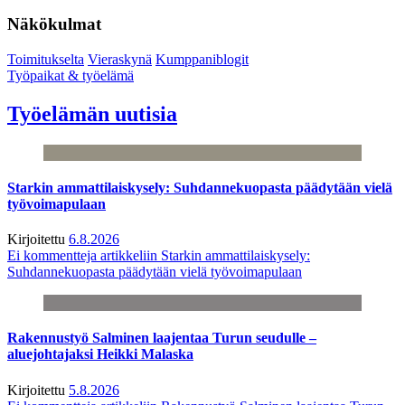
Näkökulmat
Toimitukselta
Vieraskynä
Kumppaniblogit
Työpaikat & työelämä
Työelämän uutisia
Starkin ammattilaiskysely: Suhdannekuopasta päädytään vielä
työvoimapulaan
Kirjoitettu
6.8.2026
Ei kommentteja
artikkeliin Starkin ammattilaiskysely:
Suhdannekuopasta päädytään vielä työvoimapulaan
Rakennustyö Salminen laajentaa Turun seudulle –
aluejohtajaksi Heikki Malaska
Kirjoitettu
5.8.2026