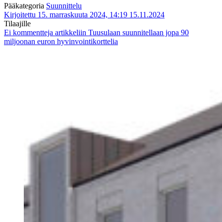
Pääkategoria
Suunnittelu
Kirjoitettu 15. marraskuuta 2024, 14:19
15.11.2024
Tilaajille
Ei kommentteja
artikkeliin Tuusulaan suunnitellaan jopa 90
miljoonan euron hyvinvointikorttelia