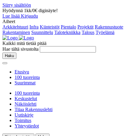
Siirry sisältöön
Hyödynnä 1kk/0€ diginäyte!
Lue lisää
Kirjaudu
Aiheet
Arkkitehtuuri
Infra
Kiinteistöt
Pientalo
Projektit
Rakennustuote
Rakentaminen
Suunnittelu
Talotekniikka
Talous
Työelämä
Kaikki mitä tietää pitää
Hae tältä sivustolta
Haku
Etusivu
100 tuoreinta
Suurimmat
100 tuoreinta
Keskustelut
Näköislehti
Tilaa Rakennuslehti
Uutiskirje
Toimitus
Yhteystiedot