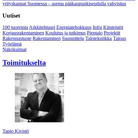
yrityskaupat Suomessa – asema pääkaupunkiseudulla vahvistuu
Uutiset
100 tuoreinta
Arkkitehtuuri
Energiatehokkuus
Infra
Kiinteistöt
Korjausrakentaminen
Koulutus ja tutkimus
Pientalo
Projektit
Rakennustuote
Rakentaminen
Suunnittelu
Talotekniikka
Talous
Työelämä
Näkökulmat
Toimitukselta
Tapio Kivistö