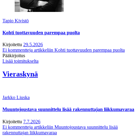
Tapio Kivistö
Kohti tuottavuuden parempaa puolta
Kirjoitettu
29.5.2026
Ei kommentteja
artikkeliin Kohti tuottavuuden parempaa puolta
Pääkirjoitus
Lisää toimitukselta
Vieraskynä
Jarkko Liuska
Muuntojoustava suunnittelu lisää rakennuttajan liikkumavaraa
Kirjoitettu
7.7.2026
Ei kommentteja
artikkeliin Muuntojoustava suunnittelu lisää
rakennuttajan liikkumavaraa