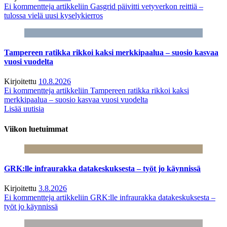
Ei kommentteja
artikkeliin Gasgrid päivitti vetyverkon reittiä –
tulossa vielä uusi kyselykierros
Tampereen ratikka rikkoi kaksi merkkipaalua – suosio kasvaa
vuosi vuodelta
Kirjoitettu
10.8.2026
Ei kommentteja
artikkeliin Tampereen ratikka rikkoi kaksi
merkkipaalua – suosio kasvaa vuosi vuodelta
Lisää uutisia
Viikon luetuimmat
GRK:lle infraurakka datakeskuksesta – työt jo käynnissä
Kirjoitettu
3.8.2026
Ei kommentteja
artikkeliin GRK:lle infraurakka datakeskuksesta –
työt jo käynnissä