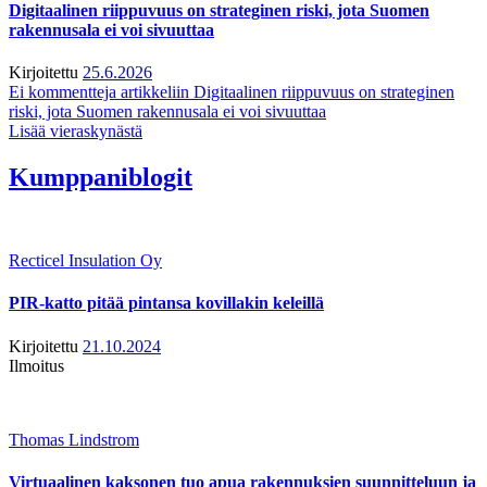
Digitaalinen riippuvuus on strateginen riski, jota Suomen
rakennusala ei voi sivuuttaa
Kirjoitettu
25.6.2026
Ei kommentteja
artikkeliin Digitaalinen riippuvuus on strateginen
riski, jota Suomen rakennusala ei voi sivuuttaa
Lisää vieraskynästä
Kumppaniblogit
Recticel Insulation Oy
PIR-katto pitää pintansa kovillakin keleillä
Kirjoitettu
21.10.2024
Ilmoitus
Thomas Lindstrom
Virtuaalinen kaksonen tuo apua rakennuksien suunnitteluun ja