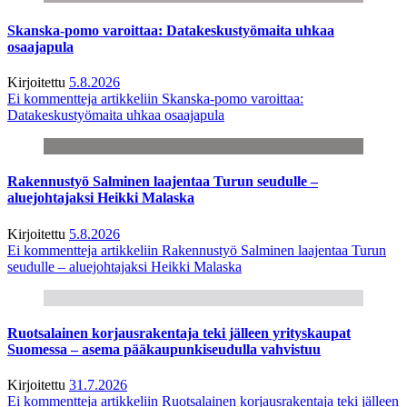
Skanska-pomo varoittaa: Datakeskustyömaita uhkaa
osaajapula
Kirjoitettu
5.8.2026
Ei kommentteja
artikkeliin Skanska-pomo varoittaa:
Datakeskustyömaita uhkaa osaajapula
Rakennustyö Salminen laajentaa Turun seudulle –
aluejohtajaksi Heikki Malaska
Kirjoitettu
5.8.2026
Ei kommentteja
artikkeliin Rakennustyö Salminen laajentaa Turun
seudulle – aluejohtajaksi Heikki Malaska
Ruotsalainen korjausrakentaja teki jälleen yrityskaupat
Suomessa – asema pääkaupunkiseudulla vahvistuu
Kirjoitettu
31.7.2026
Ei kommentteja
artikkeliin Ruotsalainen korjausrakentaja teki jälleen