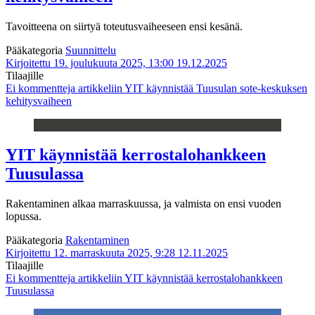
Tavoitteena on siirtyä toteutusvaiheeseen ensi kesänä.
Pääkategoria
Suunnittelu
Kirjoitettu 19. joulukuuta 2025, 13:00
19.12.2025
Tilaajille
Ei kommentteja
artikkeliin YIT käynnistää Tuusulan sote-keskuksen
kehitysvaiheen
YIT käynnistää kerrostalohankkeen
Tuusulassa
Rakentaminen alkaa marraskuussa, ja valmista on ensi vuoden
lopussa.
Pääkategoria
Rakentaminen
Kirjoitettu 12. marraskuuta 2025, 9:28
12.11.2025
Tilaajille
Ei kommentteja
artikkeliin YIT käynnistää kerrostalohankkeen
Tuusulassa