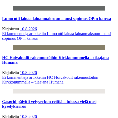
Lumo otti lainaa lainanmaksuun – uusi sopimus OP:n kanssa
Kirjoitettu
10.8.2026
Ei kommentteja
artikkeliin Lumo otti lainaa lainanmaksuun – uusi
sopimus OP:n kanssa
HC Hoivakodit rakennustöihin Kirkkonummella – tilaajana
Humana
Kirjoitettu
10.8.2026
Ei kommentteja
artikkeliin HC Hoivakodit rakennustöihin
Kirkkonummella – tilaajana Humana
Gasgrid päivitti vetyverkon reittiä – tulossa vielä uusi
kyselykierros
Kirjoitettu
10.8.2026