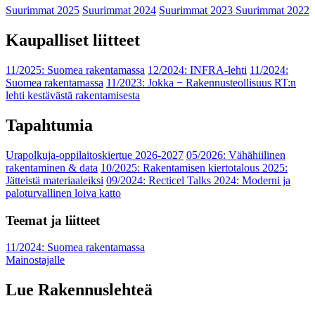
Suurimmat 2025
Suurimmat 2024
Suurimmat 2023
Suurimmat 2022
Kaupalliset liitteet
11/2025: Suomea rakentamassa
12/2024: INFRA-lehti
11/2024:
Suomea rakentamassa
11/2023: Jokka − Rakennusteollisuus RT:n
lehti kestävästä rakentamisesta
Tapahtumia
Urapolkuja-oppilaitoskiertue 2026-2027
05/2026: Vähähiilinen
rakentaminen & data
10/2025: Rakentamisen kiertotalous 2025:
Jätteistä materiaaleiksi
09/2024: Recticel Talks 2024: Moderni ja
paloturvallinen loiva katto
Teemat ja liitteet
11/2024: Suomea rakentamassa
Mainostajalle
Lue Rakennuslehteä