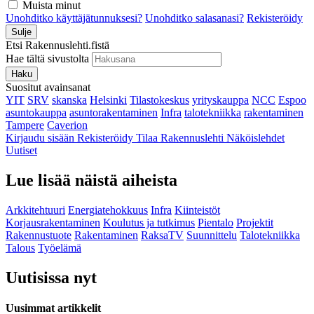
Muista minut
Unohditko käyttäjätunnuksesi?
Unohditko salasanasi?
Rekisteröidy
Sulje
Etsi Rakennuslehti.fistä
Hae tältä sivustolta
Haku
Suositut avainsanat
YIT
SRV
skanska
Helsinki
Tilastokeskus
yrityskauppa
NCC
Espoo
asuntokauppa
asuntorakentaminen
Infra
talotekniikka
rakentaminen
Tampere
Caverion
Kirjaudu sisään
Rekisteröidy
Tilaa Rakennuslehti
Näköislehdet
Uutiset
Lue lisää näistä aiheista
Arkkitehtuuri
Energiatehokkuus
Infra
Kiinteistöt
Korjausrakentaminen
Koulutus ja tutkimus
Pientalo
Projektit
Rakennustuote
Rakentaminen
RaksaTV
Suunnittelu
Talotekniikka
Talous
Työelämä
Uutisissa nyt
Uusimmat artikkelit