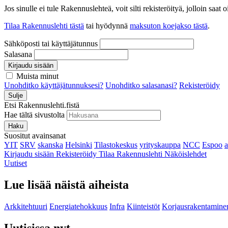
Jos sinulle ei tule Rakennuslehteä, voit silti rekisteröityä, jolloin sa
Tilaa Rakennuslehti tästä
tai hyödynnä
maksuton koejakso tästä
.
Sähköposti tai käyttäjätunnus
Salasana
Kirjaudu sisään
Muista minut
Unohditko käyttäjätunnuksesi?
Unohditko salasanasi?
Rekisteröidy
Sulje
Etsi Rakennuslehti.fistä
Hae tältä sivustolta
Haku
Suositut avainsanat
YIT
SRV
skanska
Helsinki
Tilastokeskus
yrityskauppa
NCC
Espoo
Kirjaudu sisään
Rekisteröidy
Tilaa Rakennuslehti
Näköislehdet
Uutiset
Lue lisää näistä aiheista
Arkkitehtuuri
Energiatehokkuus
Infra
Kiinteistöt
Korjausrakentamine
Uutisissa nyt