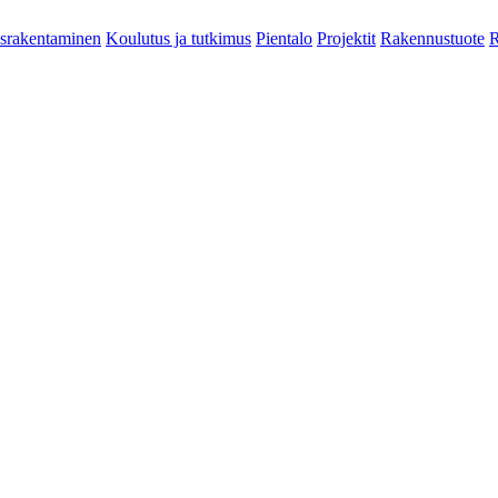
srakentaminen
Koulutus ja tutkimus
Pientalo
Projektit
Rakennustuote
R