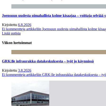
Joensuun uudesta uimahallista kolme kisaajaa – voittaja selviää s
Kirjoitettu
6.8.2026
Ei kommentteja
artikkeliin Joensuun uudesta uimahallista kolme kisaaj
Lisää uutisia
Viikon luetuimmat
GRK:lle infraurakka datakeskuksesta – työt jo käynnissä
Kirjoitettu
3.8.2026
Ei kommentteja
artikkeliin GRK:lle infraurakka datakeskuksesta – työ