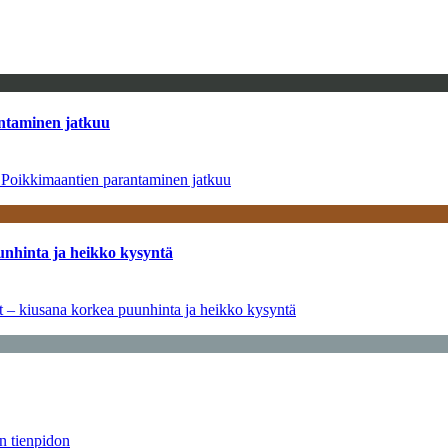
antaminen jatkuu
– Poikkimaantien parantaminen jatkuu
unhinta ja heikko kysyntä
ät – kiusana korkea puunhinta ja heikko kysyntä
än tienpidon