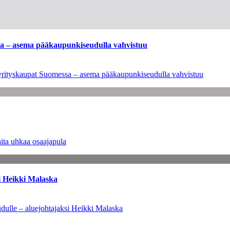
ssa – asema pääkaupunkiseudulla vahvistuu
en yrityskaupat Suomessa – asema pääkaupunkiseudulla vahvistuu
ita uhkaa osaajapula
i Heikki Malaska
dulle – aluejohtajaksi Heikki Malaska