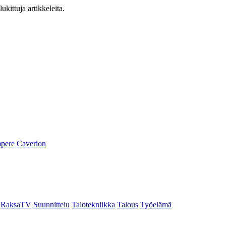
ukittuja artikkeleita.
pere
Caverion
RaksaTV
Suunnittelu
Talotekniikka
Talous
Työelämä