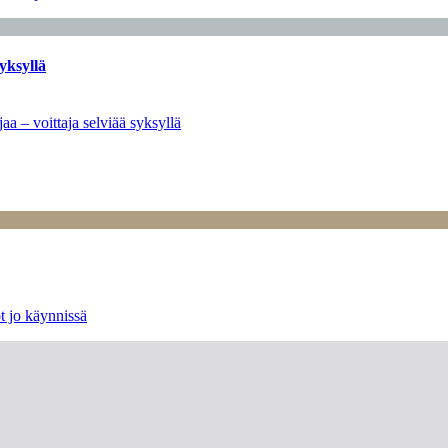
yksyllä
aa – voittaja selviää syksyllä
t jo käynnissä