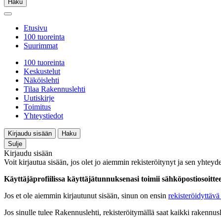
Haku
Etusivu
100 tuoreinta
Suurimmat
100 tuoreinta
Keskustelut
Näköislehti
Tilaa Rakennuslehti
Uutiskirje
Toimitus
Yhteystiedot
Kirjaudu sisään
Haku
Sulje
Kirjaudu sisään
Voit kirjautua sisään, jos olet jo aiemmin rekisteröitynyt ja sen yhteyde
Käyttäjäprofiilissa käyttäjätunnuksenasi toimii sähköpostiosoittees
Jos et ole aiemmin kirjautunut sisään, sinun on ensin
rekisteröidyttävä 
Jos sinulle tulee Rakennuslehti, rekisteröitymällä saat kaikki rakennusle