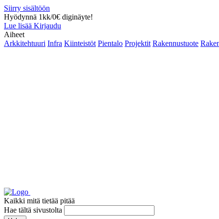
Siirry sisältöön
Hyödynnä 1kk/0€ diginäyte!
Lue lisää
Kirjaudu
Aiheet
Arkkitehtuuri
Infra
Kiinteistöt
Pientalo
Projektit
Rakennustuote
Raken
Kaikki mitä tietää pitää
Hae tältä sivustolta