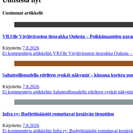
Uusimmat artikkelit
VRJ:lle Väyläviraston tieurakka Oulusta – Poikkimaantien par
Kirjoitettu
7.8.2026
Ei kommentteja
artikkeliin VRJ:lle Väyläviraston tieurakka Oulusta 
Sahateollisuudella edelleen synkät näkymät – kiusana korkea pu
Kirjoitettu
7.8.2026
Ei kommentteja
artikkeliin Sahateollisuudella edelleen synkät näkym
Infra ry: Budjettisäästöt romuttavat kestävän tienpidon
Kirjoitettu
7.8.2026
Ei kommentteja
artikkeliin Infra ry: Budjettisäästöt romuttavat kestäv