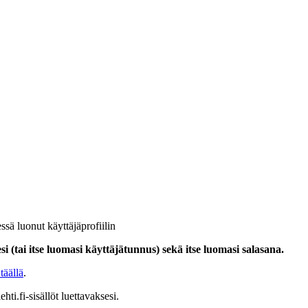
ssä luonut käyttäjäprofiilin
i (tai itse luomasi käyttäjätunnus) sekä itse luomasi salasana.
täällä
.
hti.fi-sisällöt luettavaksesi.