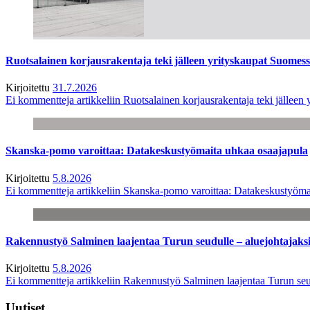
Ruotsalainen korjausrakentaja teki jälleen yrityskaupat Suome
Kirjoitettu
31.7.2026
Ei kommentteja
artikkeliin Ruotsalainen korjausrakentaja teki jälle
Skanska-pomo varoittaa: Datakeskustyömaita uhkaa osaajapula
Kirjoitettu
5.8.2026
Ei kommentteja
artikkeliin Skanska-pomo varoittaa: Datakeskustyöma
Rakennustyö Salminen laajentaa Turun seudulle – aluejohtajaks
Kirjoitettu
5.8.2026
Ei kommentteja
artikkeliin Rakennustyö Salminen laajentaa Turun seu
Uutiset