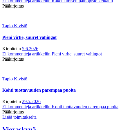
Ei kommentteja
artikkeliin Rakentamisen painopiste keikahti
Pääkirjoitus
Tapio Kivistö
Pieni virhe, suuret vahingot
Kirjoitettu
5.6.2026
Ei kommentteja
artikkeliin Pieni virhe, suuret vahingot
Pääkirjoitus
Tapio Kivistö
Kohti tuottavuuden parempaa puolta
Kirjoitettu
29.5.2026
Ei kommentteja
artikkeliin Kohti tuottavuuden parempaa puolta
Pääkirjoitus
Lisää toimitukselta
Vieraskynä