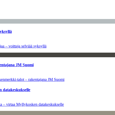
yksyllä
aa – voittaja selviää syksyllä
kentajana JM Suomi
senmerkki-talot – rakentajana JM Suomi
n datakeskukselle
a – virtaa Myllykosken datakeskukselle