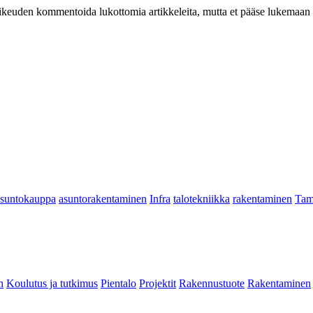
at oikeuden kommentoida lukottomia artikkeleita, mutta et pääse lukemaan l
asuntokauppa
asuntorakentaminen
Infra
talotekniikka
rakentaminen
Tam
n
Koulutus ja tutkimus
Pientalo
Projektit
Rakennustuote
Rakentaminen