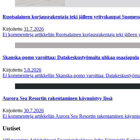
Ruotsalainen korjausrakentaja teki jälleen yrityskaupat Suome
Kirjoitettu
31.7.2026
Ei kommentteja
artikkeliin Ruotsalainen korjausrakentaja teki jälle
Skanska-pomo varoittaa: Datakeskustyömaita uhkaa osaajapula
Kirjoitettu
5.8.2026
Ei kommentteja
artikkeliin Skanska-pomo varoittaa: Datakeskustyöma
Aurora Sea Resortin rakentaminen käynnistyy Iissä
Kirjoitettu
30.7.2026
Ei kommentteja
artikkeliin Aurora Sea Resortin rakentaminen käynnis
Uutiset