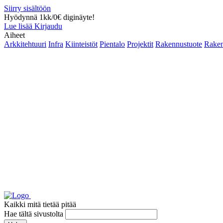
Siirry sisältöön
Hyödynnä 1kk/0€ diginäyte!
Lue lisää
Kirjaudu
Aiheet
Arkkitehtuuri
Infra
Kiinteistöt
Pientalo
Projektit
Rakennustuote
Raken
Kaikki mitä tietää pitää
Hae tältä sivustolta