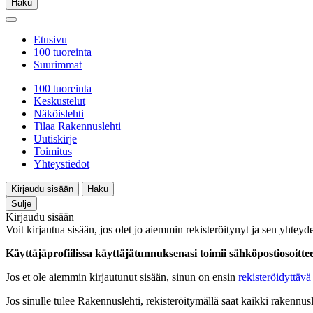
Haku
Etusivu
100 tuoreinta
Suurimmat
100 tuoreinta
Keskustelut
Näköislehti
Tilaa Rakennuslehti
Uutiskirje
Toimitus
Yhteystiedot
Kirjaudu sisään
Haku
Sulje
Kirjaudu sisään
Voit kirjautua sisään, jos olet jo aiemmin rekisteröitynyt ja sen yhteyde
Käyttäjäprofiilissa käyttäjätunnuksenasi toimii sähköpostiosoittees
Jos et ole aiemmin kirjautunut sisään, sinun on ensin
rekisteröidyttävä 
Jos sinulle tulee Rakennuslehti, rekisteröitymällä saat kaikki rakennusle