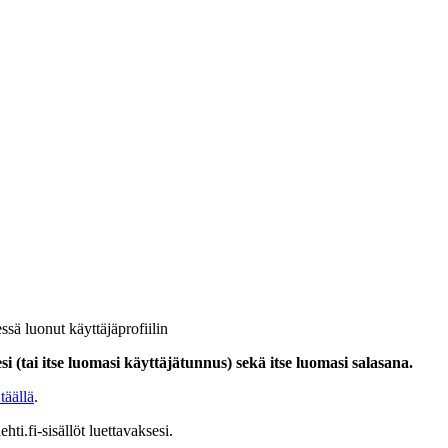
ssä luonut käyttäjäprofiilin
i (tai itse luomasi käyttäjätunnus) sekä itse luomasi salasana.
täällä
.
hti.fi-sisällöt luettavaksesi.