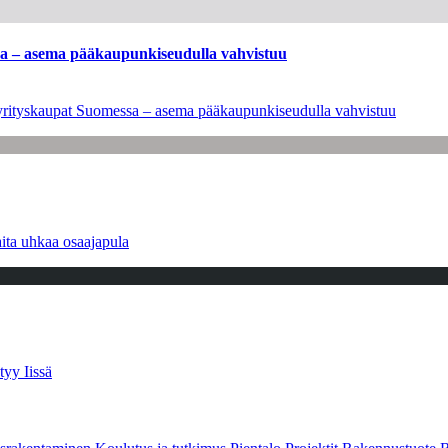
ssa – asema pääkaupunkiseudulla vahvistuu
en yrityskaupat Suomessa – asema pääkaupunkiseudulla vahvistuu
ita uhkaa osaajapula
tyy Iissä