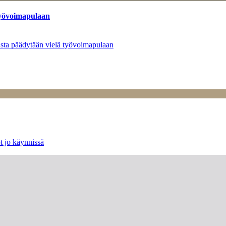
työvoimapulaan
asta päädytään vielä työvoimapulaan
t jo käynnissä