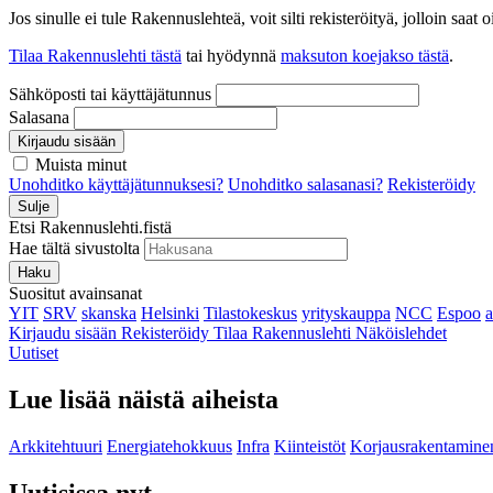
Jos sinulle ei tule Rakennuslehteä, voit silti rekisteröityä, jolloin sa
Tilaa Rakennuslehti tästä
tai hyödynnä
maksuton koejakso tästä
.
Sähköposti tai käyttäjätunnus
Salasana
Kirjaudu sisään
Muista minut
Unohditko käyttäjätunnuksesi?
Unohditko salasanasi?
Rekisteröidy
Sulje
Etsi Rakennuslehti.fistä
Hae tältä sivustolta
Haku
Suositut avainsanat
YIT
SRV
skanska
Helsinki
Tilastokeskus
yrityskauppa
NCC
Espoo
Kirjaudu sisään
Rekisteröidy
Tilaa Rakennuslehti
Näköislehdet
Uutiset
Lue lisää näistä aiheista
Arkkitehtuuri
Energiatehokkuus
Infra
Kiinteistöt
Korjausrakentamine
Uutisissa nyt