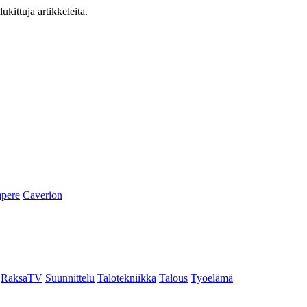
ukittuja artikkeleita.
pere
Caverion
RaksaTV
Suunnittelu
Talotekniikka
Talous
Työelämä