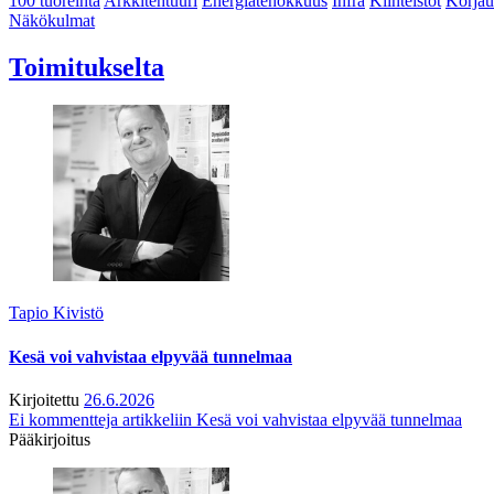
100 tuoreinta
Arkkitehtuuri
Energiatehokkuus
Infra
Kiinteistöt
Korjau
Näkökulmat
Toimitukselta
Tapio Kivistö
Kesä voi vahvistaa elpyvää tunnelmaa
Kirjoitettu
26.6.2026
Ei kommentteja
artikkeliin Kesä voi vahvistaa elpyvää tunnelmaa
Pääkirjoitus