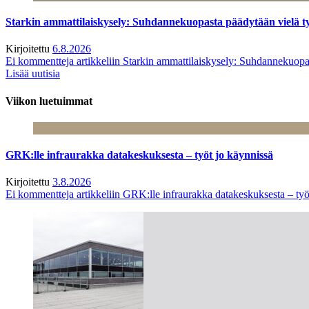
Starkin ammattilaiskysely: Suhdannekuopasta päädytään vielä 
Kirjoitettu
6.8.2026
Ei kommentteja
artikkeliin Starkin ammattilaiskysely: Suhdannekuop
Lisää uutisia
Viikon luetuimmat
GRK:lle infraurakka datakeskuksesta – työt jo käynnissä
Kirjoitettu
3.8.2026
Ei kommentteja
artikkeliin GRK:lle infraurakka datakeskuksesta – työ