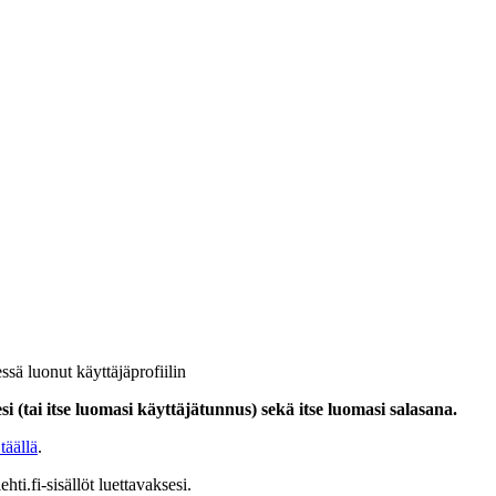
ssä luonut käyttäjäprofiilin
i (tai itse luomasi käyttäjätunnus) sekä itse luomasi salasana.
täällä
.
hti.fi-sisällöt luettavaksesi.