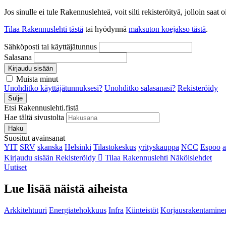
Jos sinulle ei tule Rakennuslehteä, voit silti rekisteröityä, jolloin sa
Tilaa Rakennuslehti tästä
tai hyödynnä
maksuton koejakso tästä
.
Sähköposti tai käyttäjätunnus
Salasana
Kirjaudu sisään
Muista minut
Unohditko käyttäjätunnuksesi?
Unohditko salasanasi?
Rekisteröidy
Sulje
Etsi Rakennuslehti.fistä
Hae tältä sivustolta
Haku
Suositut avainsanat
YIT
SRV
skanska
Helsinki
Tilastokeskus
yrityskauppa
NCC
Espoo
Kirjaudu sisään
Rekisteröidy
Tilaa Rakennuslehti
Näköislehdet
Uutiset
Lue lisää näistä aiheista
Arkkitehtuuri
Energiatehokkuus
Infra
Kiinteistöt
Korjausrakentamine