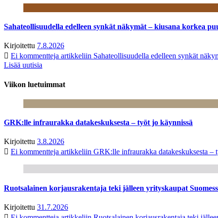
Sahateollisuudella edelleen synkät näkymät – kiusana korkea pu
Kirjoitettu
7.8.2026
Ei kommentteja
artikkeliin Sahateollisuudella edelleen synkät näk
Lisää uutisia
Viikon luetuimmat
GRK:lle infraurakka datakeskuksesta – työt jo käynnissä
Kirjoitettu
3.8.2026
Ei kommentteja
artikkeliin GRK:lle infraurakka datakeskuksesta – t
Ruotsalainen korjausrakentaja teki jälleen yrityskaupat Suome
Kirjoitettu
31.7.2026
Ei kommentteja
artikkeliin Ruotsalainen korjausrakentaja teki jäl