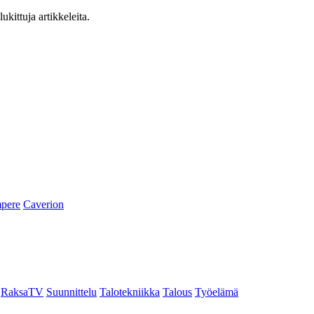
ukittuja artikkeleita.
pere
Caverion
RaksaTV
Suunnittelu
Talotekniikka
Talous
Työelämä