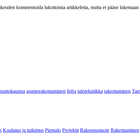
at oikeuden kommentoida lukottomia artikkeleita, mutta et pääse lukemaan l
asuntokauppa
asuntorakentaminen
Infra
talotekniikka
rakentaminen
Tam
n
Koulutus ja tutkimus
Pientalo
Projektit
Rakennustuote
Rakentaminen