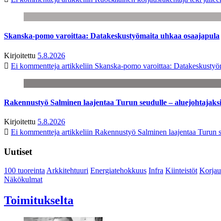
Skanska-pomo varoittaa: Datakeskustyömaita uhkaa osaajapula
Kirjoitettu
5.8.2026
Ei kommentteja
artikkeliin Skanska-pomo varoittaa: Datakeskustyö
Rakennustyö Salminen laajentaa Turun seudulle – aluejohtajaks
Kirjoitettu
5.8.2026
Ei kommentteja
artikkeliin Rakennustyö Salminen laajentaa Turun s
Uutiset
100 tuoreinta
Arkkitehtuuri
Energiatehokkuus
Infra
Kiinteistöt
Korjau
Näkökulmat
Toimitukselta