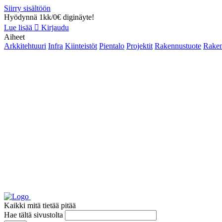
Siirry sisältöön
Hyödynnä 1kk/0€ diginäyte!
Lue lisää
Kirjaudu
Aiheet
Arkkitehtuuri
Infra
Kiinteistöt
Pientalo
Projektit
Rakennustuote
Raken
Kaikki mitä tietää pitää
Hae tältä sivustolta