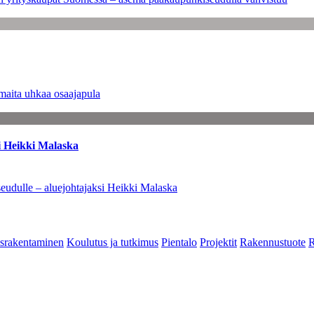
maita uhkaa osaajapula
i Heikki Malaska
eudulle – aluejohtajaksi Heikki Malaska
srakentaminen
Koulutus ja tutkimus
Pientalo
Projektit
Rakennustuote
R