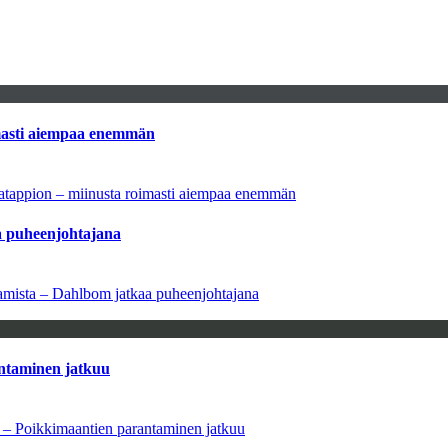
imasti aiempaa enemmän
natappion – miinusta roimasti aiempaa enemmän
aa puheenjohtajana
saamista – Dahlbom jatkaa puheenjohtajana
antaminen jatkuu
a – Poikkimaantien parantaminen jatkuu