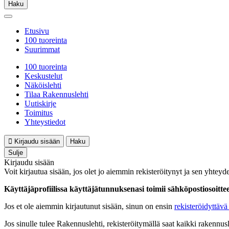
Haku
Etusivu
100 tuoreinta
Suurimmat
100 tuoreinta
Keskustelut
Näköislehti
Tilaa Rakennuslehti
Uutiskirje
Toimitus
Yhteystiedot
Kirjaudu sisään
Haku
Sulje
Kirjaudu sisään
Voit kirjautua sisään, jos olet jo aiemmin rekisteröitynyt ja sen yhteyde
Käyttäjäprofiilissa käyttäjätunnuksenasi toimii sähköpostiosoittees
Jos et ole aiemmin kirjautunut sisään, sinun on ensin
rekisteröidyttävä 
Jos sinulle tulee Rakennuslehti, rekisteröitymällä saat kaikki rakennusle