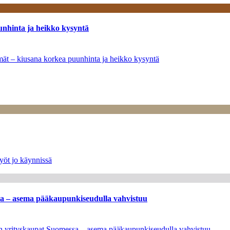
unhinta ja heikko kysyntä
ymät – kiusana korkea puunhinta ja heikko kysyntä
yöt jo käynnissä
ssa – asema pääkaupunkiseudulla vahvistuu
leen yrityskaupat Suomessa – asema pääkaupunkiseudulla vahvistuu