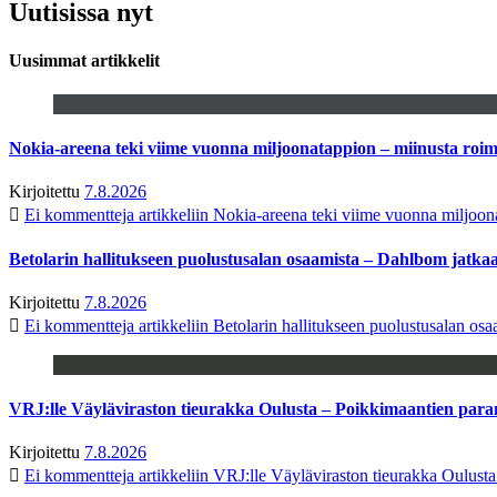
Uutisissa nyt
Uusimmat artikkelit
Nokia-areena teki viime vuonna miljoonatappion – miinusta ro
Kirjoitettu
7.8.2026
Ei kommentteja
artikkeliin Nokia-areena teki viime vuonna miljoo
Betolarin hallitukseen puolustusalan osaamista – Dahlbom jatk
Kirjoitettu
7.8.2026
Ei kommentteja
artikkeliin Betolarin hallitukseen puolustusalan o
VRJ:lle Väyläviraston tieurakka Oulusta – Poikkimaantien par
Kirjoitettu
7.8.2026
Ei kommentteja
artikkeliin VRJ:lle Väyläviraston tieurakka Oulust