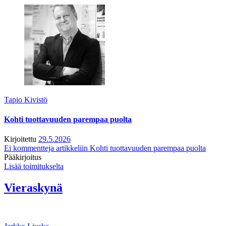
Tapio Kivistö
Kohti tuottavuuden parempaa puolta
Kirjoitettu
29.5.2026
Ei kommentteja
artikkeliin Kohti tuottavuuden parempaa puolta
Pääkirjoitus
Lisää toimitukselta
Vieraskynä