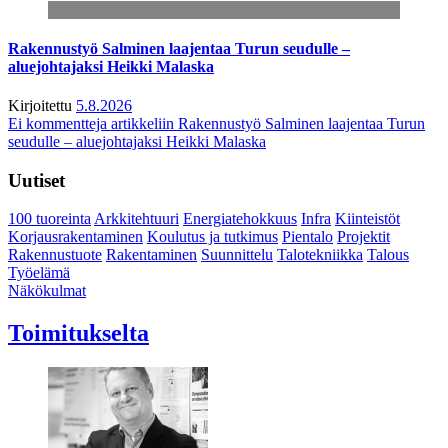
Rakennustyö Salminen laajentaa Turun seudulle –
aluejohtajaksi Heikki Malaska
Kirjoitettu
5.8.2026
Ei kommentteja
artikkeliin Rakennustyö Salminen laajentaa Turun
seudulle – aluejohtajaksi Heikki Malaska
Uutiset
100 tuoreinta
Arkkitehtuuri
Energiatehokkuus
Infra
Kiinteistöt
Korjausrakentaminen
Koulutus ja tutkimus
Pientalo
Projektit
Rakennustuote
Rakentaminen
Suunnittelu
Talotekniikka
Talous
Työelämä
Näkökulmat
Toimitukselta