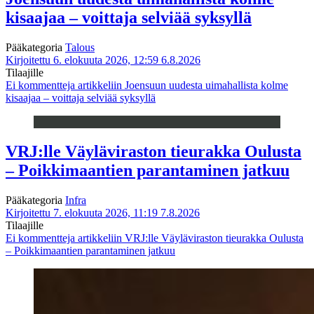
kisaajaa – voittaja selviää syksyllä
Pääkategoria
Talous
Kirjoitettu 6. elokuuta 2026, 12:59
6.8.2026
Tilaajille
Ei kommentteja
artikkeliin Joensuun uudesta uimahallista kolme
kisaajaa – voittaja selviää syksyllä
VRJ:lle Väyläviraston tieurakka Oulusta
– Poikkimaantien parantaminen jatkuu
Pääkategoria
Infra
Kirjoitettu 7. elokuuta 2026, 11:19
7.8.2026
Tilaajille
Ei kommentteja
artikkeliin VRJ:lle Väyläviraston tieurakka Oulusta
– Poikkimaantien parantaminen jatkuu