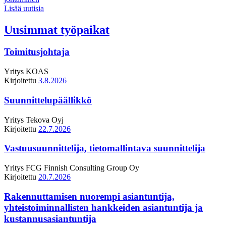
Lisää uutisia
Uusimmat työpaikat
Toimitusjohtaja
Yritys
KOAS
Kirjoitettu
3.8.2026
Suunnittelupäällikkö
Yritys
Tekova Oyj
Kirjoitettu
22.7.2026
Vastuusuunnittelija, tietomallintava suunnittelija
Yritys
FCG Finnish Consulting Group Oy
Kirjoitettu
20.7.2026
Rakennuttamisen nuorempi asiantuntija,
yhteistoiminnallisten hankkeiden asiantuntija ja
kustannusasiantuntija