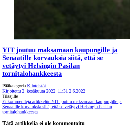
YIT joutuu maksamaan kaupungille ja
Senaatille korvauksia siitä, että se
vetäytyi Helsingin Pasilan
tornitalohankkeesta
Pääkategoria
Kiinteistöt
Kirjoitettu 2. kesäkuuta 2022, 11:31
2.6.2022
Tilaajille
Ei kommentteja
artikkeliin YIT joutuu maksamaan kaupungille ja
Senaatille korvauksia siitä, että se vetäytyi Helsingin Pasilan
tornitalohankkeesta
Tätä artikkelia ei ole kommentoitu