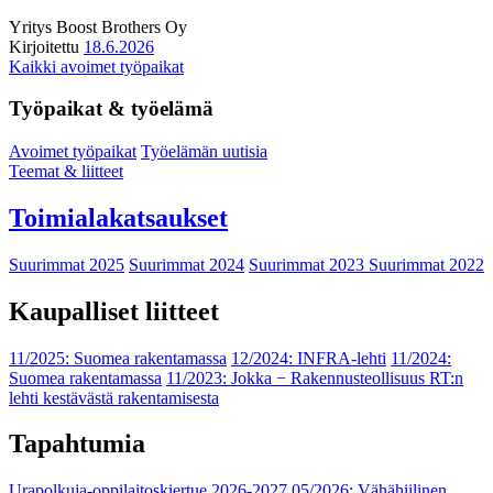
Yritys
Boost Brothers Oy
Kirjoitettu
18.6.2026
Kaikki avoimet työpaikat
Työpaikat & työelämä
Avoimet työpaikat
Työelämän uutisia
Teemat & liitteet
Toimialakatsaukset
Suurimmat 2025
Suurimmat 2024
Suurimmat 2023
Suurimmat 2022
Kaupalliset liitteet
11/2025: Suomea rakentamassa
12/2024: INFRA-lehti
11/2024:
Suomea rakentamassa
11/2023: Jokka − Rakennusteollisuus RT:n
lehti kestävästä rakentamisesta
Tapahtumia
Urapolkuja-oppilaitoskiertue 2026-2027
05/2026: Vähähiilinen