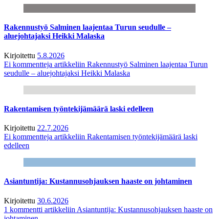
Rakennustyö Salminen laajentaa Turun seudulle –
aluejohtajaksi Heikki Malaska
Kirjoitettu
5.8.2026
Ei kommentteja
artikkeliin Rakennustyö Salminen laajentaa Turun
seudulle – aluejohtajaksi Heikki Malaska
Rakentamisen työntekijämäärä laski edelleen
Kirjoitettu
22.7.2026
Ei kommentteja
artikkeliin Rakentamisen työntekijämäärä laski
edelleen
Asiantuntija: Kustannusohjauksen haaste on johtaminen
Kirjoitettu
30.6.2026
1 kommentti
artikkeliin Asiantuntija: Kustannusohjauksen haaste on
johtaminen