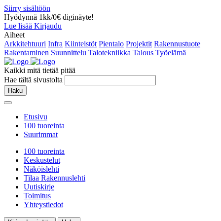
Siirry sisältöön
Hyödynnä 1kk/0€ diginäyte!
Lue lisää
Kirjaudu
Aiheet
Arkkitehtuuri
Infra
Kiinteistöt
Pientalo
Projektit
Rakennustuote
Rakentaminen
Suunnittelu
Talotekniikka
Talous
Työelämä
Kaikki mitä tietää pitää
Hae tältä sivustolta
Haku
Etusivu
100 tuoreinta
Suurimmat
100 tuoreinta
Keskustelut
Näköislehti
Tilaa Rakennuslehti
Uutiskirje
Toimitus
Yhteystiedot