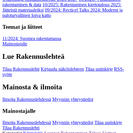
rakentaminen & data
10/2025: Rakentamisen kiertotalous 2025:
Jätteistä materiaaleiksi
09/2024: Recticel Talks 2024: Moderni ja
paloturvallinen loiva katto
Teemat ja liitteet
11/2024: Suomea rakentamassa
Mainostajalle
Lue Rakennuslehteä
Tilaa Rakennuslehti
Kirjaudu näköislehteen
Tilaa uutiskirje
RSS-
syöte
Mainosta & ilmoita
Ilmoita Rakennuslehdessä
Myynnin yhteystiedot
Mainostajalle
Ilmoita Rakennuslehdessä
Myynnin yhteystiedot
Tilaa uutiskirje
Tilaa Rakennuslehti