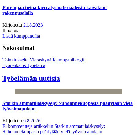
Parempaa tietoa kierrätysmateriaaleista kaivataan
rakennusalalla
Kirjoitettu
21.8.2023
Ilmoitus
Lisää kumppaneilta
Näkökulmat
Toimitukselta
Vieraskynä
Kumppaniblogit
Työpaikat & työelämä
Työelämän uutisia
Starkin ammattilaiskysely: Suhdannekuopasta päädytään vielä
työvoimapulaan
Kirjoitettu
6.8.2026
Ei kommentteja
artikkeliin Starkin ammattilaiskysely:
Suhdannekuopasta päädytään vielä työvoimapulaan