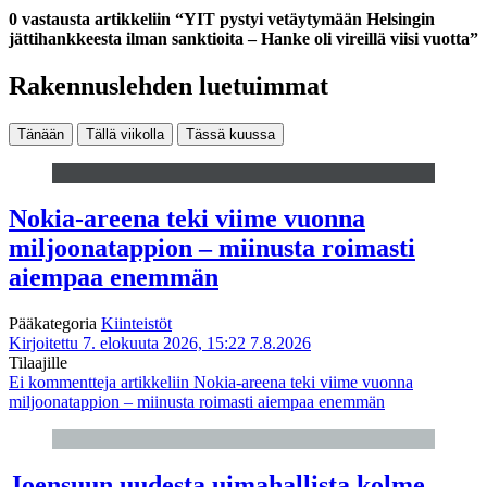
0 vastausta artikkeliin “YIT pystyi vetäytymään Helsingin
jättihankkeesta ilman sanktioita – Hanke oli vireillä viisi vuotta”
Rakennuslehden luetuimmat
Tänään
Tällä viikolla
Tässä kuussa
Nokia-areena teki viime vuonna
miljoonatappion – miinusta roimasti
aiempaa enemmän
Pääkategoria
Kiinteistöt
Kirjoitettu 7. elokuuta 2026, 15:22
7.8.2026
Tilaajille
Ei kommentteja
artikkeliin Nokia-areena teki viime vuonna
miljoonatappion – miinusta roimasti aiempaa enemmän
Joensuun uudesta uimahallista kolme