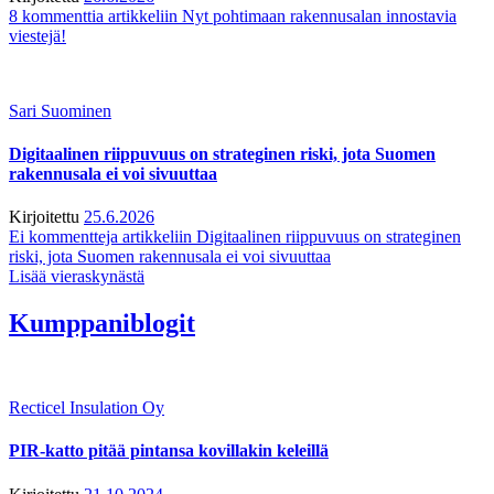
8 kommenttia
artikkeliin Nyt pohtimaan rakennusalan innostavia
viestejä!
Sari Suominen
Digitaalinen riippuvuus on strateginen riski, jota Suomen
rakennusala ei voi sivuuttaa
Kirjoitettu
25.6.2026
Ei kommentteja
artikkeliin Digitaalinen riippuvuus on strateginen
riski, jota Suomen rakennusala ei voi sivuuttaa
Lisää vieraskynästä
Kumppaniblogit
Recticel Insulation Oy
PIR-katto pitää pintansa kovillakin keleillä