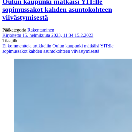
Oulun kaupunki mätkäisi YIT:lle
sopimussakot kahden asuntokohteen
viivästymisestä
Pääkategoria
Rakentaminen
Kirjoitettu 15. helmikuuta 2023, 11:34
15.2.2023
Tilaajille
Ei kommentteja
artikkeliin Oulun kaupunki mätkäisi YIT:lle
sopimussakot kahden asuntokohteen viivästymisestä