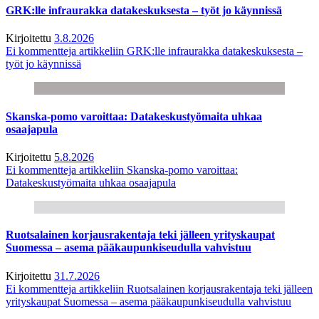
GRK:lle infraurakka datakeskuksesta – työt jo käynnissä
Kirjoitettu
3.8.2026
Ei kommentteja
artikkeliin GRK:lle infraurakka datakeskuksesta –
työt jo käynnissä
Skanska-pomo varoittaa: Datakeskustyömaita uhkaa
osaajapula
Kirjoitettu
5.8.2026
Ei kommentteja
artikkeliin Skanska-pomo varoittaa:
Datakeskustyömaita uhkaa osaajapula
Ruotsalainen korjausrakentaja teki jälleen yrityskaupat
Suomessa – asema pääkaupunkiseudulla vahvistuu
Kirjoitettu
31.7.2026
Ei kommentteja
artikkeliin Ruotsalainen korjausrakentaja teki jälleen
yrityskaupat Suomessa – asema pääkaupunkiseudulla vahvistuu