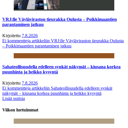
VRJ:lle Väyläviraston tieurakka Oulusta – Poikkimaantien
parantaminen jatkuu
Kirjoitettu
7.8.2026
Ei kommentteja
artikkeliin VRJ:lle Väyläviraston tieurakka Oulusta
– Poikkimaantien parantaminen jatkuu
Sahateollisuudella edelleen synkät näkymät – kiusana korkea
puunhinta ja heikko kysyntä
Kirjoitettu
7.8.2026
Ei kommentteja
artikkeliin Sahateollisuudella edelleen synkät
näkymät – kiusana korkea puunhinta ja heikko kysyntä
Lisää uutisia
Viikon luetuimmat