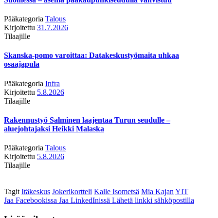
Pääkategoria
Talous
Kirjoitettu
31.7.2026
Tilaajille
Skanska-pomo varoittaa: Datakeskustyömaita uhkaa
osaajapula
Pääkategoria
Infra
Kirjoitettu
5.8.2026
Tilaajille
Rakennustyö Salminen laajentaa Turun seudulle –
aluejohtajaksi Heikki Malaska
Pääkategoria
Talous
Kirjoitettu
5.8.2026
Tilaajille
Tagit
Itäkeskus
Jokerikortteli
Kalle Isometsä
Mia Kajan
YIT
Jaa Facebookissa
Jaa LinkedInissä
Lähetä linkki sähköpostilla