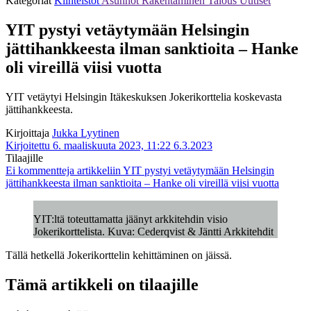
Kategoriat
Kiinteistöt
Asunnot
Rakentaminen
Talous
Uutiset
YIT pystyi vetäytymään Helsingin
jättihankkeesta ilman sanktioita – Hanke
oli vireillä viisi vuotta
YIT vetäytyi Helsingin Itäkeskuksen Jokerikorttelia koskevasta
jättihankkeesta.
Kirjoittaja
Jukka Lyytinen
Kirjoitettu 6. maaliskuuta 2023, 11:22
6.3.2023
Tilaajille
Ei kommentteja
artikkeliin YIT pystyi vetäytymään Helsingin
jättihankkeesta ilman sanktioita – Hanke oli vireillä viisi vuotta
YIT:ltä toteuttamatta jäänyt arkkitehdin visio
Jokerikorttelista. Kuva: Cederqvist & Jäntti Arkkitehdit
Tällä hetkellä Jokerikorttelin kehittäminen on jäissä.
Tämä artikkeli on tilaajille