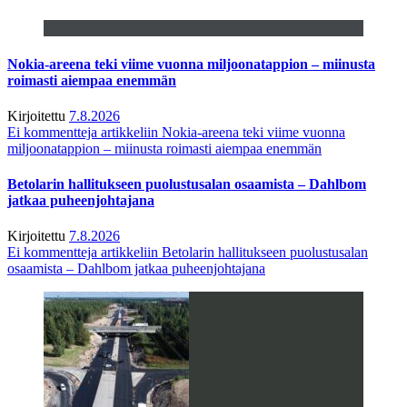
Nokia-areena teki viime vuonna miljoonatappion – miinusta
roimasti aiempaa enemmän
Kirjoitettu
7.8.2026
Ei kommentteja
artikkeliin Nokia-areena teki viime vuonna
miljoonatappion – miinusta roimasti aiempaa enemmän
Betolarin hallitukseen puolustusalan osaamista – Dahlbom
jatkaa puheenjohtajana
Kirjoitettu
7.8.2026
Ei kommentteja
artikkeliin Betolarin hallitukseen puolustusalan
osaamista – Dahlbom jatkaa puheenjohtajana