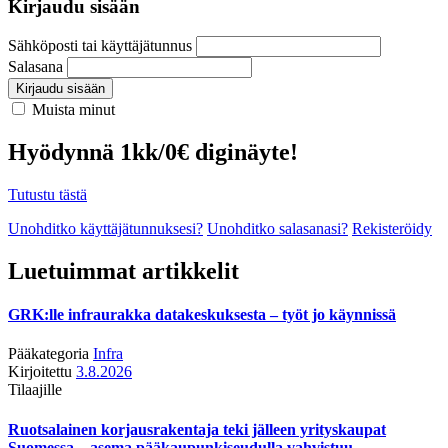
Kirjaudu sisään
Sähköposti tai käyttäjätunnus
Salasana
Kirjaudu sisään
Muista minut
Hyödynnä 1kk/0€ diginäyte!
Tutustu tästä
Unohditko käyttäjätunnuksesi?
Unohditko salasanasi?
Rekisteröidy
Luetuimmat artikkelit
GRK:lle infraurakka datakeskuksesta – työt jo käynnissä
Pääkategoria
Infra
Kirjoitettu
3.8.2026
Tilaajille
Ruotsalainen korjausrakentaja teki jälleen yrityskaupat
Suomessa – asema pääkaupunkiseudulla vahvistuu