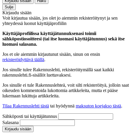
Kirjaudu sisään
Haku
Sulje
Kirjaudu sisään
Voit kirjautua sisään, jos olet jo aiemmin rekisteröitynyt ja sen
yhteydessä luonut käyttäjäprofiilin
Käyttäjäprofiilissa käyttäjätunnuksenasi toimii
sähköpostiosoitteesi (tai itse luomasi käyttäjätunnus) sekä itse
luomasi salasana.
Jos et ole aiemmin kirjautunut sisään, sinun on ensin
rekisteröidyttävä täällä
.
Jos sinulle tulee Rakennuslehti, rekisteröitymällä saat kaikki
rakennuslehti.fi-sisällöt luettavaksesi.
Jos sinulle ei tule Rakennuslehteä, voit silti rekisteröityä, jolloin saat
oikeuden kommentoida lukottomia artikkeleita, mutta et pääse
lukemaan lukittuja artikkeleita.
Tilaa Rakennuslehti tästä
tai hyödynnä
maksuton koejakso tästä
.
Sähköposti tai käyttäjätunnus
Salasana
Kirjaudu sisään