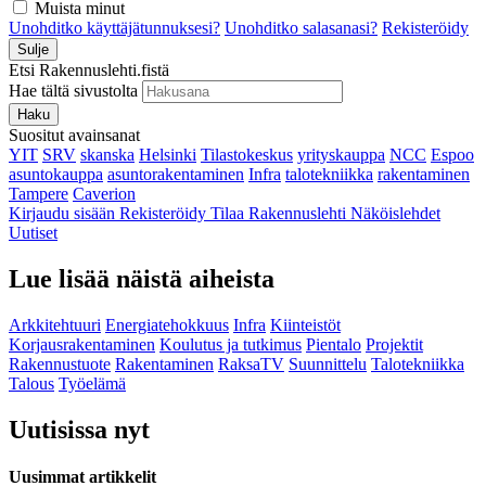
Muista minut
Unohditko käyttäjätunnuksesi?
Unohditko salasanasi?
Rekisteröidy
Sulje
Etsi Rakennuslehti.fistä
Hae tältä sivustolta
Haku
Suositut avainsanat
YIT
SRV
skanska
Helsinki
Tilastokeskus
yrityskauppa
NCC
Espoo
asuntokauppa
asuntorakentaminen
Infra
talotekniikka
rakentaminen
Tampere
Caverion
Kirjaudu sisään
Rekisteröidy
Tilaa Rakennuslehti
Näköislehdet
Uutiset
Lue lisää näistä aiheista
Arkkitehtuuri
Energiatehokkuus
Infra
Kiinteistöt
Korjausrakentaminen
Koulutus ja tutkimus
Pientalo
Projektit
Rakennustuote
Rakentaminen
RaksaTV
Suunnittelu
Talotekniikka
Talous
Työelämä
Uutisissa nyt
Uusimmat artikkelit