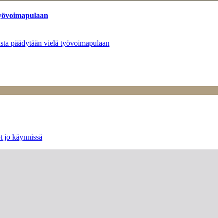
työvoimapulaan
asta päädytään vielä työvoimapulaan
t jo käynnissä