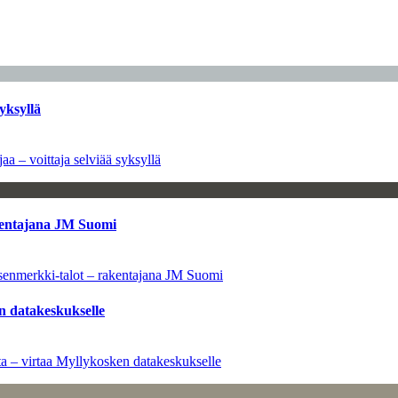
yksyllä
aa – voittaja selviää syksyllä
kentajana JM Suomi
senmerkki-talot – rakentajana JM Suomi
n datakeskukselle
a – virtaa Myllykosken datakeskukselle