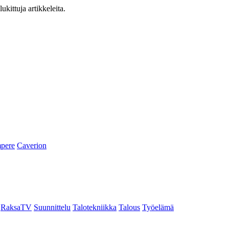
ukittuja artikkeleita.
pere
Caverion
RaksaTV
Suunnittelu
Talotekniikka
Talous
Työelämä