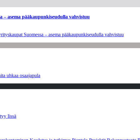
ssa – asema pääkaupunkiseudulla vahvistuu
en yrityskaupat Suomessa – asema pääkaupunkiseudulla vahvistuu
ita uhkaa osaajapula
tyy Iissä