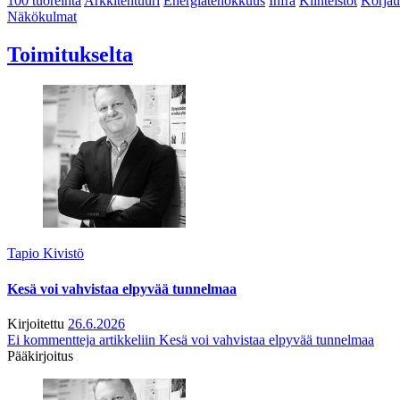
100 tuoreinta
Arkkitehtuuri
Energiatehokkuus
Infra
Kiinteistöt
Korjau
Näkökulmat
Toimitukselta
Tapio Kivistö
Kesä voi vahvistaa elpyvää tunnelmaa
Kirjoitettu
26.6.2026
Ei kommentteja
artikkeliin Kesä voi vahvistaa elpyvää tunnelmaa
Pääkirjoitus