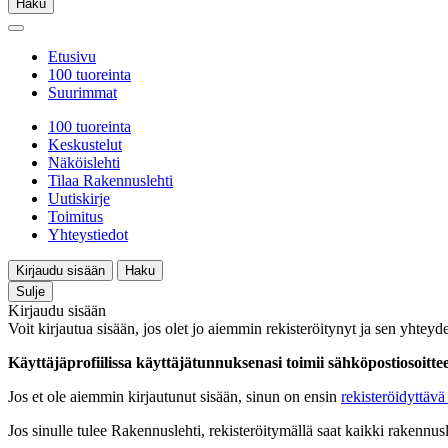
Haku
Etusivu
100 tuoreinta
Suurimmat
100 tuoreinta
Keskustelut
Näköislehti
Tilaa Rakennuslehti
Uutiskirje
Toimitus
Yhteystiedot
Kirjaudu sisään
Haku
Sulje
Kirjaudu sisään
Voit kirjautua sisään, jos olet jo aiemmin rekisteröitynyt ja sen yhteyde
Käyttäjäprofiilissa käyttäjätunnuksenasi toimii sähköpostiosoittees
Jos et ole aiemmin kirjautunut sisään, sinun on ensin
rekisteröidyttävä 
Jos sinulle tulee Rakennuslehti, rekisteröitymällä saat kaikki rakennusle