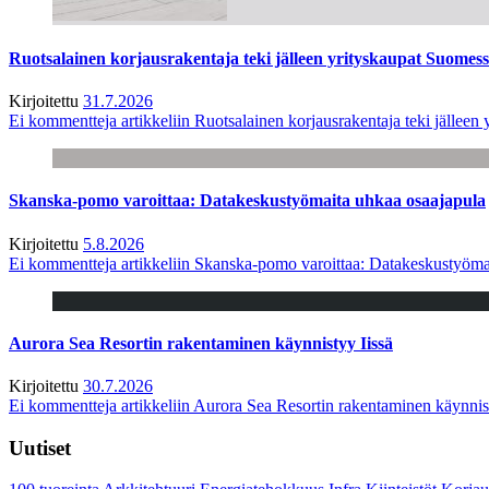
Ruotsalainen korjausrakentaja teki jälleen yrityskaupat Suome
Kirjoitettu
31.7.2026
Ei kommentteja
artikkeliin Ruotsalainen korjausrakentaja teki jälle
Skanska-pomo varoittaa: Datakeskustyömaita uhkaa osaajapula
Kirjoitettu
5.8.2026
Ei kommentteja
artikkeliin Skanska-pomo varoittaa: Datakeskustyöma
Aurora Sea Resortin rakentaminen käynnistyy Iissä
Kirjoitettu
30.7.2026
Ei kommentteja
artikkeliin Aurora Sea Resortin rakentaminen käynnis
Uutiset