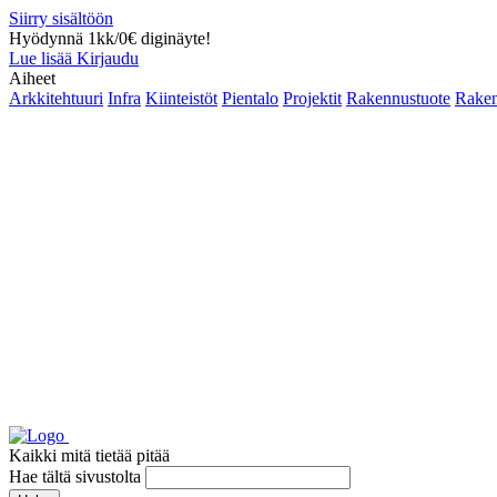
Siirry sisältöön
Hyödynnä 1kk/0€ diginäyte!
Lue lisää
Kirjaudu
Aiheet
Arkkitehtuuri
Infra
Kiinteistöt
Pientalo
Projektit
Rakennustuote
Raken
Kaikki mitä tietää pitää
Hae tältä sivustolta