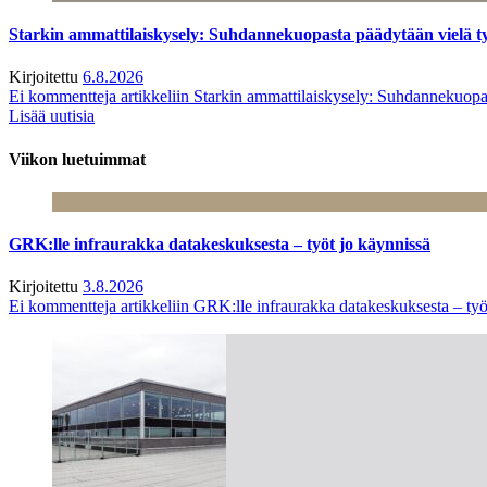
Starkin ammattilaiskysely: Suhdannekuopasta päädytään vielä 
Kirjoitettu
6.8.2026
Ei kommentteja
artikkeliin Starkin ammattilaiskysely: Suhdannekuop
Lisää uutisia
Viikon luetuimmat
GRK:lle infraurakka datakeskuksesta – työt jo käynnissä
Kirjoitettu
3.8.2026
Ei kommentteja
artikkeliin GRK:lle infraurakka datakeskuksesta – työ