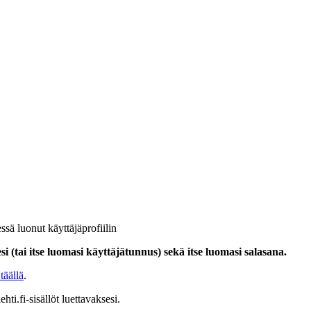
ssä luonut käyttäjäprofiilin
i (tai itse luomasi käyttäjätunnus) sekä itse luomasi salasana.
täällä
.
hti.fi-sisällöt luettavaksesi.