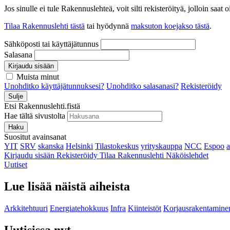
Jos sinulle ei tule Rakennuslehteä, voit silti rekisteröityä, jolloin sa
Tilaa Rakennuslehti tästä
tai hyödynnä
maksuton koejakso tästä
.
Sähköposti tai käyttäjätunnus
Salasana
Kirjaudu sisään
Muista minut
Unohditko käyttäjätunnuksesi?
Unohditko salasanasi?
Rekisteröidy
Sulje
Etsi Rakennuslehti.fistä
Hae tältä sivustolta
Haku
Suositut avainsanat
YIT
SRV
skanska
Helsinki
Tilastokeskus
yrityskauppa
NCC
Espoo
Kirjaudu sisään
Rekisteröidy
Tilaa Rakennuslehti
Näköislehdet
Uutiset
Lue lisää näistä aiheista
Arkkitehtuuri
Energiatehokkuus
Infra
Kiinteistöt
Korjausrakentamine
Uutisissa nyt