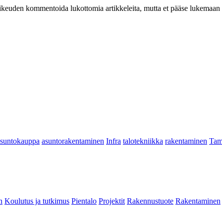
at oikeuden kommentoida lukottomia artikkeleita, mutta et pääse lukemaan l
asuntokauppa
asuntorakentaminen
Infra
talotekniikka
rakentaminen
Tam
n
Koulutus ja tutkimus
Pientalo
Projektit
Rakennustuote
Rakentaminen