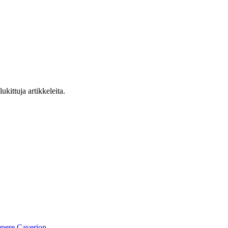
ukittuja artikkeleita.
pere
Caverion