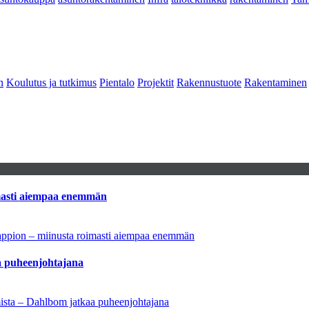
n
Koulutus ja tutkimus
Pientalo
Projektit
Rakennustuote
Rakentaminen
imasti aiempaa enemmän
tappion – miinusta roimasti aiempaa enemmän
aa puheenjohtajana
amista – Dahlbom jatkaa puheenjohtajana