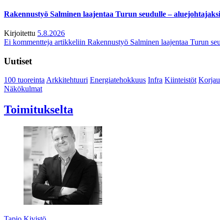
Rakennustyö Salminen laajentaa Turun seudulle – aluejohtajaks
Kirjoitettu
5.8.2026
Ei kommentteja
artikkeliin Rakennustyö Salminen laajentaa Turun seu
Uutiset
100 tuoreinta
Arkkitehtuuri
Energiatehokkuus
Infra
Kiinteistöt
Korjau
Näkökulmat
Toimitukselta
Tapio Kivistö