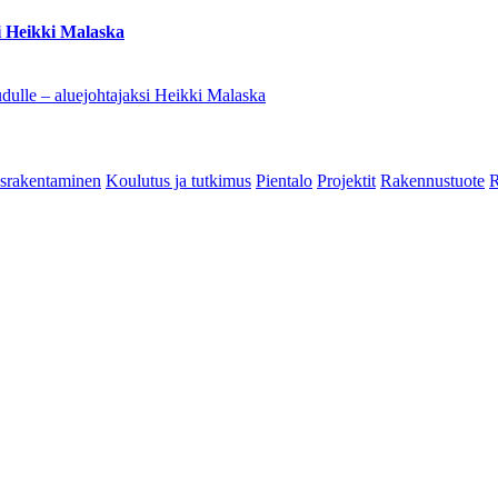
i Heikki Malaska
dulle – aluejohtajaksi Heikki Malaska
srakentaminen
Koulutus ja tutkimus
Pientalo
Projektit
Rakennustuote
R