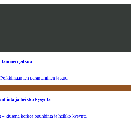
antaminen jatkuu
– Poikkimaantien parantaminen jatkuu
unhinta ja heikko kysyntä
ät – kiusana korkea puunhinta ja heikko kysyntä