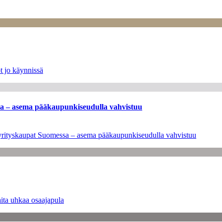
t jo käynnissä
ssa – asema pääkaupunkiseudulla vahvistuu
en yrityskaupat Suomessa – asema pääkaupunkiseudulla vahvistuu
ita uhkaa osaajapula