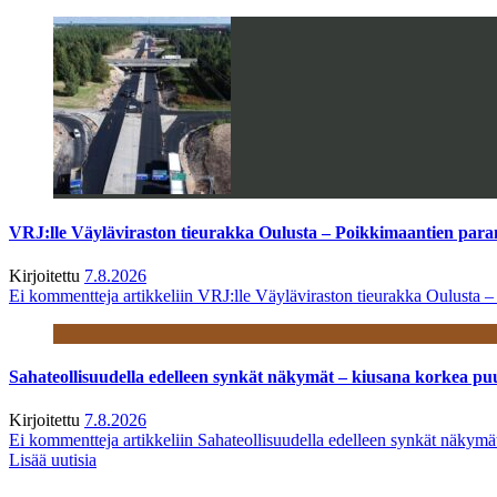
VRJ:lle Väyläviraston tieurakka Oulusta – Poikkimaantien par
Kirjoitettu
7.8.2026
Ei kommentteja
artikkeliin VRJ:lle Väyläviraston tieurakka Oulusta 
Sahateollisuudella edelleen synkät näkymät – kiusana korkea pu
Kirjoitettu
7.8.2026
Ei kommentteja
artikkeliin Sahateollisuudella edelleen synkät näkym
Lisää uutisia