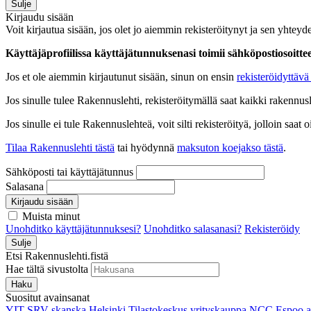
Sulje
Kirjaudu sisään
Voit kirjautua sisään, jos olet jo aiemmin rekisteröitynyt ja sen yhteyde
Käyttäjäprofiilissa käyttäjätunnuksenasi toimii sähköpostiosoittees
Jos et ole aiemmin kirjautunut sisään, sinun on ensin
rekisteröidyttävä 
Jos sinulle tulee Rakennuslehti, rekisteröitymällä saat kaikki rakennusle
Jos sinulle ei tule Rakennuslehteä, voit silti rekisteröityä, jolloin sa
Tilaa Rakennuslehti tästä
tai hyödynnä
maksuton koejakso tästä
.
Sähköposti tai käyttäjätunnus
Salasana
Kirjaudu sisään
Muista minut
Unohditko käyttäjätunnuksesi?
Unohditko salasanasi?
Rekisteröidy
Sulje
Etsi Rakennuslehti.fistä
Hae tältä sivustolta
Haku
Suositut avainsanat
YIT
SRV
skanska
Helsinki
Tilastokeskus
yrityskauppa
NCC
Espoo