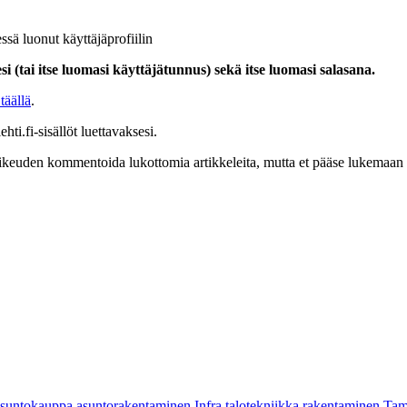
ssä luonut käyttäjäprofiilin
i (tai itse luomasi käyttäjätunnus) sekä itse luomasi salasana.
täällä
.
hti.fi-sisällöt luettavaksesi.
at oikeuden kommentoida lukottomia artikkeleita, mutta et pääse lukemaan l
asuntokauppa
asuntorakentaminen
Infra
talotekniikka
rakentaminen
Tam