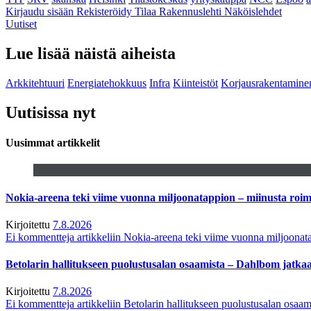
Kirjaudu sisään
Rekisteröidy
Tilaa Rakennuslehti
Näköislehdet
Uutiset
Lue lisää näistä aiheista
Arkkitehtuuri
Energiatehokkuus
Infra
Kiinteistöt
Korjausrakentamine
Uutisissa nyt
Uusimmat artikkelit
Nokia-areena teki viime vuonna miljoonatappion – miinusta ro
Kirjoitettu
7.8.2026
Ei kommentteja
artikkeliin Nokia-areena teki viime vuonna miljoona
Betolarin hallitukseen puolustusalan osaamista – Dahlbom jatk
Kirjoitettu
7.8.2026
Ei kommentteja
artikkeliin Betolarin hallitukseen puolustusalan osa