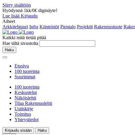
Siirry sisältöön
Hyödynnä 1kk/0€ diginäyte!
Lue lisää
Kirjaudu
Aiheet
Arkkitehtuuri
Infra
Kiinteistöt
Pientalo
Projektit
Rakennustuote
Raken
Kaikki mitä tietää pitää
Hae tältä sivustolta
Haku
Etusivu
100 tuoreinta
Suurimmat
100 tuoreinta
Keskustelut
Näköislehti
Tilaa Rakennuslehti
Uutiskirje
Toimitus
Yhteystiedot
Kirjaudu sisään
Haku