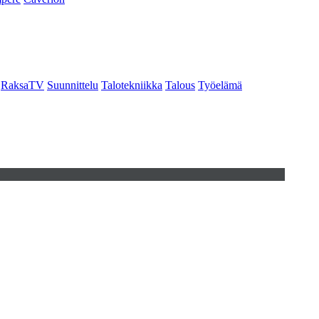
RaksaTV
Suunnittelu
Talotekniikka
Talous
Työelämä