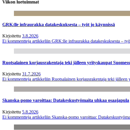
Viikon luetuimmat
GRK:lle infraurakka datakeskuksesta – työt jo käynnissä
Kirjoitettu
3.8.2026
Ei kommentteja
artikkeliin GRK:lle infraurakka datakeskuksesta – työ
Ruotsalainen korjausrakentaja teki jälleen yrityskaupat Suome
Kirjoitettu
31.7.2026
Ei kommentteja
artikkeliin Ruotsalainen korjausrakentaja teki jälle
Skanska-pomo varoittaa: Datakeskustyömaita uhkaa osaajapula
Kirjoitettu
5.8.2026
Ei kommentteja
artikkeliin Skanska-pomo varoittaa: Datakeskustyöma