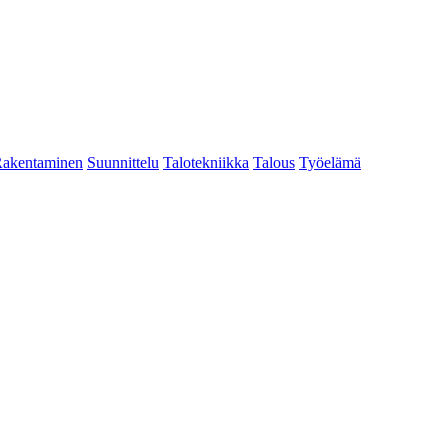
akentaminen
Suunnittelu
Talotekniikka
Talous
Työelämä