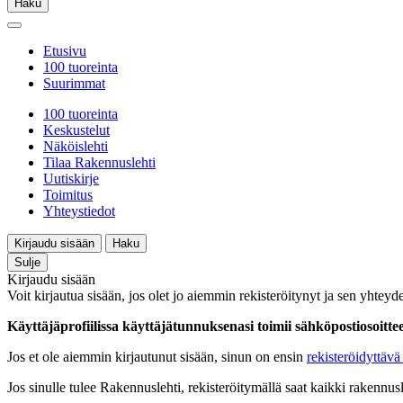
Haku
Etusivu
100 tuoreinta
Suurimmat
100 tuoreinta
Keskustelut
Näköislehti
Tilaa Rakennuslehti
Uutiskirje
Toimitus
Yhteystiedot
Kirjaudu sisään
Haku
Sulje
Kirjaudu sisään
Voit kirjautua sisään, jos olet jo aiemmin rekisteröitynyt ja sen yhteyde
Käyttäjäprofiilissa käyttäjätunnuksenasi toimii sähköpostiosoittees
Jos et ole aiemmin kirjautunut sisään, sinun on ensin
rekisteröidyttävä 
Jos sinulle tulee Rakennuslehti, rekisteröitymällä saat kaikki rakennusle