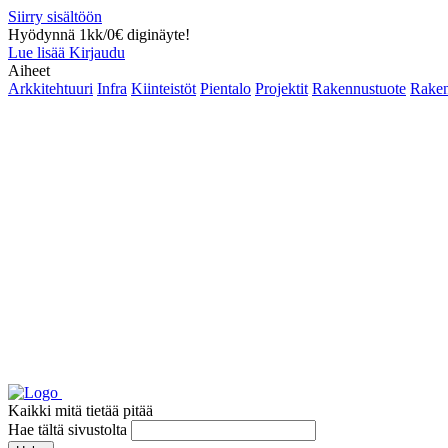
Siirry sisältöön
Hyödynnä 1kk/0€ diginäyte!
Lue lisää
Kirjaudu
Aiheet
Arkkitehtuuri
Infra
Kiinteistöt
Pientalo
Projektit
Rakennustuote
Raken
Kaikki mitä tietää pitää
Hae tältä sivustolta