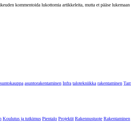
at oikeuden kommentoida lukottomia artikkeleita, mutta et pääse lukemaan l
asuntokauppa
asuntorakentaminen
Infra
talotekniikka
rakentaminen
Tam
n
Koulutus ja tutkimus
Pientalo
Projektit
Rakennustuote
Rakentaminen