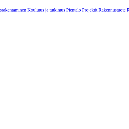
srakentaminen
Koulutus ja tutkimus
Pientalo
Projektit
Rakennustuote
R