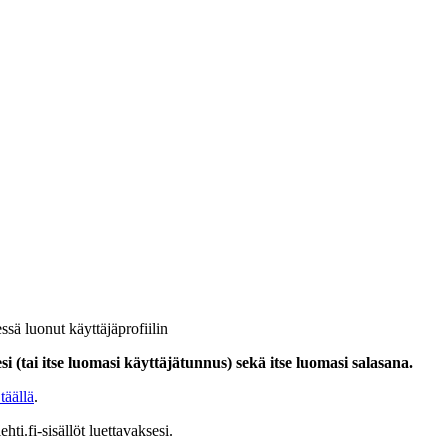
ssä luonut käyttäjäprofiilin
i (tai itse luomasi käyttäjätunnus) sekä itse luomasi salasana.
täällä
.
hti.fi-sisällöt luettavaksesi.