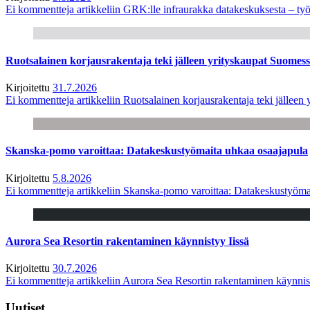
Ei kommentteja
artikkeliin GRK:lle infraurakka datakeskuksesta – työ
Ruotsalainen korjausrakentaja teki jälleen yrityskaupat Suome
Kirjoitettu
31.7.2026
Ei kommentteja
artikkeliin Ruotsalainen korjausrakentaja teki jälle
Skanska-pomo varoittaa: Datakeskustyömaita uhkaa osaajapula
Kirjoitettu
5.8.2026
Ei kommentteja
artikkeliin Skanska-pomo varoittaa: Datakeskustyöma
Aurora Sea Resortin rakentaminen käynnistyy Iissä
Kirjoitettu
30.7.2026
Ei kommentteja
artikkeliin Aurora Sea Resortin rakentaminen käynnis
Uutiset