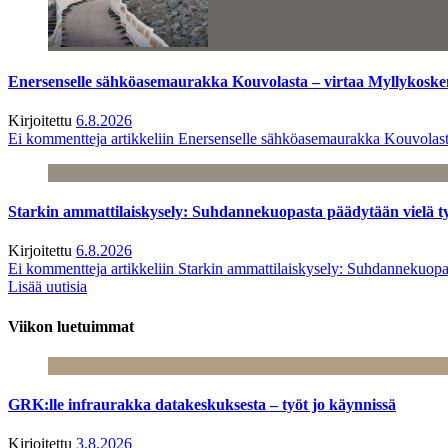
Enersenselle sähköasemaurakka Kouvolasta – virtaa Myllykoske
Kirjoitettu
6.8.2026
Ei kommentteja
artikkeliin Enersenselle sähköasemaurakka Kouvolast
Starkin ammattilaiskysely: Suhdannekuopasta päädytään vielä 
Kirjoitettu
6.8.2026
Ei kommentteja
artikkeliin Starkin ammattilaiskysely: Suhdannekuop
Lisää uutisia
Viikon luetuimmat
GRK:lle infraurakka datakeskuksesta – työt jo käynnissä
Kirjoitettu
3.8.2026