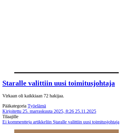
Staralle valittiin uusi toimitusjohtaja
Virkaan oli kaikkiaan 72 hakijaa.
Pääkategoria
Työelämä
Kirjoitettu 25. marraskuuta 2025, 8:26
25.11.2025
Tilaajille
Ei kommentteja
artikkeliin Staralle valittiin uusi toimitusjohtaja