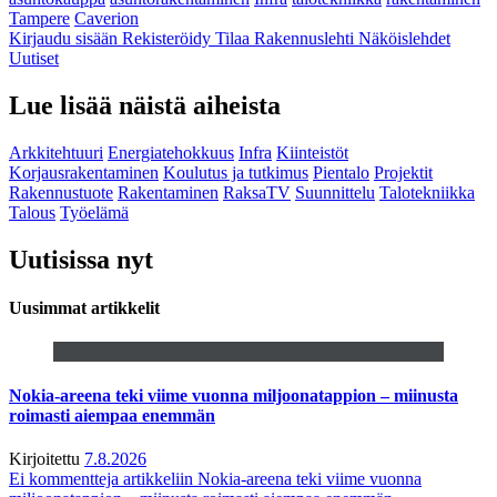
Tampere
Caverion
Kirjaudu sisään
Rekisteröidy
Tilaa Rakennuslehti
Näköislehdet
Uutiset
Lue lisää näistä aiheista
Arkkitehtuuri
Energiatehokkuus
Infra
Kiinteistöt
Korjausrakentaminen
Koulutus ja tutkimus
Pientalo
Projektit
Rakennustuote
Rakentaminen
RaksaTV
Suunnittelu
Talotekniikka
Talous
Työelämä
Uutisissa nyt
Uusimmat artikkelit
Nokia-areena teki viime vuonna miljoonatappion – miinusta
roimasti aiempaa enemmän
Kirjoitettu
7.8.2026
Ei kommentteja
artikkeliin Nokia-areena teki viime vuonna