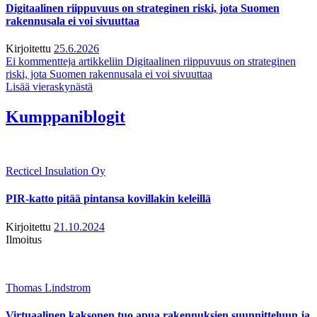
Digitaalinen riippuvuus on strateginen riski, jota Suomen
rakennusala ei voi sivuuttaa
Kirjoitettu
25.6.2026
Ei kommentteja
artikkeliin Digitaalinen riippuvuus on strateginen
riski, jota Suomen rakennusala ei voi sivuuttaa
Lisää vieraskynästä
Kumppaniblogit
Recticel Insulation Oy
PIR-katto pitää pintansa kovillakin keleillä
Kirjoitettu
21.10.2024
Ilmoitus
Thomas Lindstrom
Virtuaalinen kaksonen tuo apua rakennuksien suunnitteluun ja