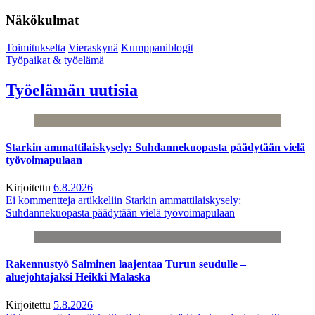
Näkökulmat
Toimitukselta
Vieraskynä
Kumppaniblogit
Työpaikat & työelämä
Työelämän uutisia
Starkin ammattilaiskysely: Suhdannekuopasta päädytään vielä
työvoimapulaan
Kirjoitettu
6.8.2026
Ei kommentteja
artikkeliin Starkin ammattilaiskysely:
Suhdannekuopasta päädytään vielä työvoimapulaan
Rakennustyö Salminen laajentaa Turun seudulle –
aluejohtajaksi Heikki Malaska
Kirjoitettu
5.8.2026