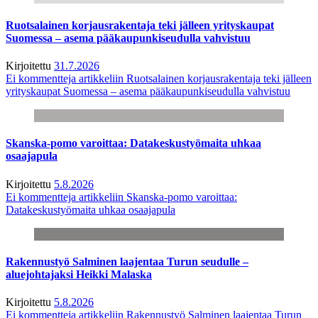
Ruotsalainen korjausrakentaja teki jälleen yrityskaupat
Suomessa – asema pääkaupunkiseudulla vahvistuu
Kirjoitettu
31.7.2026
Ei kommentteja
artikkeliin Ruotsalainen korjausrakentaja teki jälleen
yrityskaupat Suomessa – asema pääkaupunkiseudulla vahvistuu
Skanska-pomo varoittaa: Datakeskustyömaita uhkaa
osaajapula
Kirjoitettu
5.8.2026
Ei kommentteja
artikkeliin Skanska-pomo varoittaa:
Datakeskustyömaita uhkaa osaajapula
Rakennustyö Salminen laajentaa Turun seudulle –
aluejohtajaksi Heikki Malaska
Kirjoitettu
5.8.2026
Ei kommentteja
artikkeliin Rakennustyö Salminen laajentaa Turun