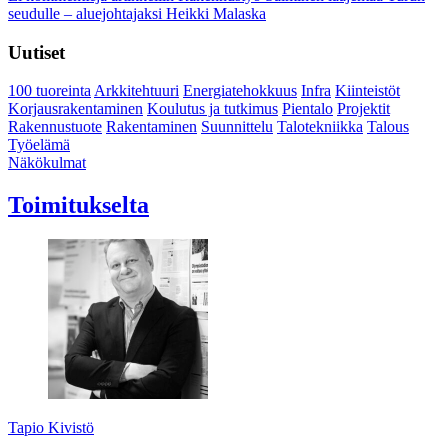
seudulle – aluejohtajaksi Heikki Malaska
Uutiset
100 tuoreinta
Arkkitehtuuri
Energiatehokkuus
Infra
Kiinteistöt
Korjausrakentaminen
Koulutus ja tutkimus
Pientalo
Projektit
Rakennustuote
Rakentaminen
Suunnittelu
Talotekniikka
Talous
Työelämä
Näkökulmat
Toimitukselta
Tapio Kivistö