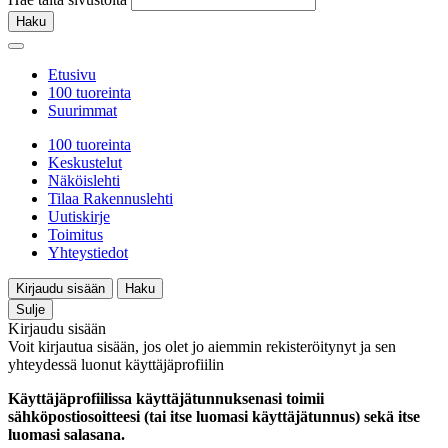
Haku
Etusivu
100 tuoreinta
Suurimmat
100 tuoreinta
Keskustelut
Näköislehti
Tilaa Rakennuslehti
Uutiskirje
Toimitus
Yhteystiedot
Kirjaudu sisään
Haku
Sulje
Kirjaudu sisään
Voit kirjautua sisään, jos olet jo aiemmin rekisteröitynyt ja sen
yhteydessä luonut käyttäjäprofiilin
Käyttäjäprofiilissa käyttäjätunnuksenasi toimii
sähköpostiosoitteesi (tai itse luomasi käyttäjätunnus) sekä itse
luomasi salasana.