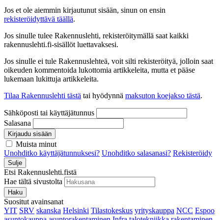
Jos et ole aiemmin kirjautunut sisään, sinun on ensin
rekisteröidyttävä täällä
.
Jos sinulle tulee Rakennuslehti, rekisteröitymällä saat kaikki
rakennuslehti.fi-sisällöt luettavaksesi.
Jos sinulle ei tule Rakennuslehteä, voit silti rekisteröityä, jolloin saat
oikeuden kommentoida lukottomia artikkeleita, mutta et pääse
lukemaan lukittuja artikkeleita.
Tilaa Rakennuslehti tästä
tai hyödynnä
maksuton koejakso tästä
.
Sähköposti tai käyttäjätunnus
Salasana
Kirjaudu sisään
Muista minut
Unohditko käyttäjätunnuksesi?
Unohditko salasanasi?
Rekisteröidy
Sulje
Etsi Rakennuslehti.fistä
Hae tältä sivustolta
Haku
Suositut avainsanat
YIT
SRV
skanska
Helsinki
Tilastokeskus
yrityskauppa
NCC
Espoo
asuntokauppa
asuntorakentaminen
Infra
talotekniikka
rakentaminen