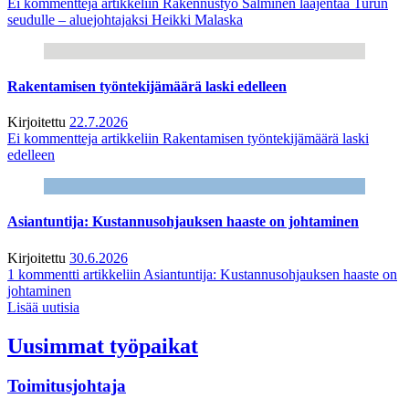
Ei kommentteja
artikkeliin Rakennustyö Salminen laajentaa Turun
seudulle – aluejohtajaksi Heikki Malaska
Rakentamisen työntekijämäärä laski edelleen
Kirjoitettu
22.7.2026
Ei kommentteja
artikkeliin Rakentamisen työntekijämäärä laski
edelleen
Asiantuntija: Kustannusohjauksen haaste on johtaminen
Kirjoitettu
30.6.2026
1 kommentti
artikkeliin Asiantuntija: Kustannusohjauksen haaste on
johtaminen
Lisää uutisia
Uusimmat työpaikat
Toimitusjohtaja