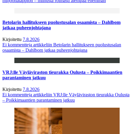
miljoonatappion – miinusta roimasti aiempaa enemmän
Betolarin hallitukseen puolustusalan osaamista – Dahlbom
jatkaa puheenjohtajana
Kirjoitettu
7.8.2026
Ei kommentteja
artikkeliin Betolarin hallitukseen puolustusalan
osaamista – Dahlbom jatkaa puheenjohtajana
VRJ:lle Väyläviraston tieurakka Oulusta – Poikkimaantien
parantaminen jatkuu
Kirjoitettu
7.8.2026
Ei kommentteja
artikkeliin VRJ:lle Väyläviraston tieurakka Oulusta
– Poikkimaantien parantaminen jatkuu