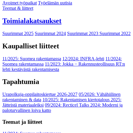
Avoimet työpaikat
Työelämän uutisia
Teemat & liitteet
Toimialakatsaukset
Suurimmat 2025
Suurimmat 2024
Suurimmat 2023
Suurimmat 2022
Kaupalliset liitteet
11/2025: Suomea rakentamassa
12/2024: INFRA-lehti
11/2024:
Suomea rakentamassa
11/2023: Jokka − Rakennusteollisuus RT:n
lehti kestävästä rakentamisesta
Tapahtumia
Urapolkuja-oppilaitoskiertue 2026-2027
05/2026: Vähähiilinen
rakentaminen & data
10/2025: Rakentamisen kiertotalous 2025:
Jätteistä materiaaleiksi
09/2024: Recticel Talks 2024: Moderni ja
paloturvallinen loiva katto
Teemat ja liitteet