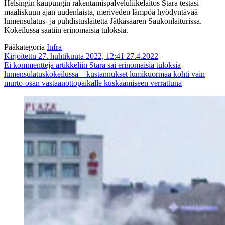
Helsingin kaupungin rakentamispalveluliikelaitos Stara testasi
maaliskuun ajan uudenlaista, meriveden lämpöä hyödyntävää
lumensulatus- ja puhdistuslaitetta Jätkäsaaren Saukonlaiturissa.
Kokeilussa saatiin erinomaisia tuloksia.
Pääkategoria
Infra
Kirjoitettu 27. huhtikuuta 2022, 12:41
27.4.2022
Ei kommentteja
artikkeliin Stara sai erinomaisia tuloksia
lumensulatuskokeilussa – kustannukset lumikuormaa kohti vain
murto-osan vastaanottopaikalle kuskaamiseen verrattuna