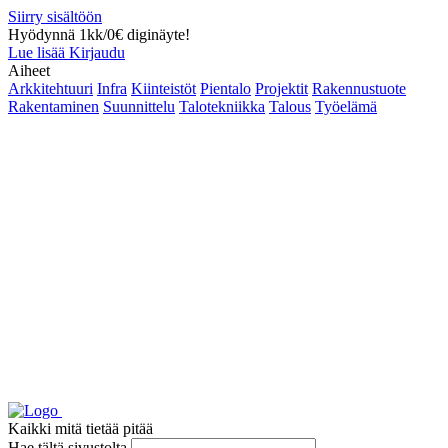
Siirry sisältöön
Hyödynnä 1kk/0€ diginäyte!
Lue lisää
Kirjaudu
Aiheet
Arkkitehtuuri
Infra
Kiinteistöt
Pientalo
Projektit
Rakennustuote
Rakentaminen
Suunnittelu
Talotekniikka
Talous
Työelämä
Kaikki mitä tietää pitää
Hae tältä sivustolta