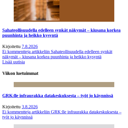
Sahateollisuudella edelleen synkät näkymät – kiusana korkea
puunhinta ja heikko kysyntä
Kirjoitettu
7.8.2026
Ei kommentteja
artikkeliin Sahateollisuudella edelleen synkät
näkymät – kiusana korkea puunhinta ja heikko kysyntä
Lisää uutisia
Viikon luetuimmat
GRK:lle infraurakka datakeskuksesta – työt jo käynnissä
Kirjoitettu
3.8.2026
Ei kommentteja
artikkeliin GRK:lle infraurakka datakeskuksesta –
työt jo käynnissä