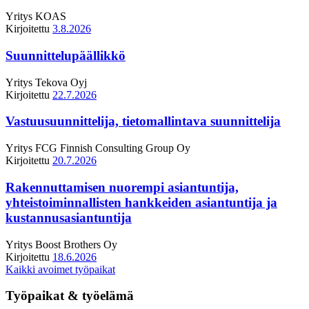
Yritys
KOAS
Kirjoitettu
3.8.2026
Suunnittelupäällikkö
Yritys
Tekova Oyj
Kirjoitettu
22.7.2026
Vastuusuunnittelija, tietomallintava suunnittelija
Yritys
FCG Finnish Consulting Group Oy
Kirjoitettu
20.7.2026
Rakennuttamisen nuorempi asiantuntija,
yhteistoiminnallisten hankkeiden asiantuntija ja
kustannusasiantuntija
Yritys
Boost Brothers Oy
Kirjoitettu
18.6.2026
Kaikki avoimet työpaikat
Työpaikat & työelämä