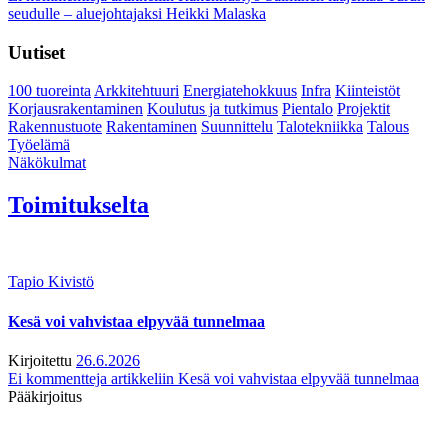
seudulle – aluejohtajaksi Heikki Malaska
Uutiset
100 tuoreinta
Arkkitehtuuri
Energiatehokkuus
Infra
Kiinteistöt
Korjausrakentaminen
Koulutus ja tutkimus
Pientalo
Projektit
Rakennustuote
Rakentaminen
Suunnittelu
Talotekniikka
Talous
Työelämä
Näkökulmat
Toimitukselta
Tapio Kivistö
Kesä voi vahvistaa elpyvää tunnelmaa
Kirjoitettu
26.6.2026
Ei kommentteja
artikkeliin Kesä voi vahvistaa elpyvää tunnelmaa
Pääkirjoitus