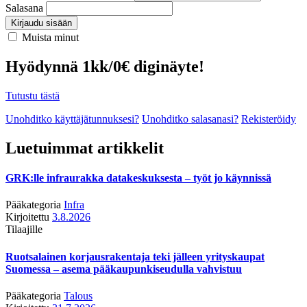
Salasana
Kirjaudu sisään
Muista minut
Hyödynnä 1kk/0€ diginäyte!
Tutustu tästä
Unohditko käyttäjätunnuksesi?
Unohditko salasanasi?
Rekisteröidy
Luetuimmat artikkelit
GRK:lle infraurakka datakeskuksesta – työt jo käynnissä
Pääkategoria
Infra
Kirjoitettu
3.8.2026
Tilaajille
Ruotsalainen korjausrakentaja teki jälleen yrityskaupat
Suomessa – asema pääkaupunkiseudulla vahvistuu
Pääkategoria
Talous