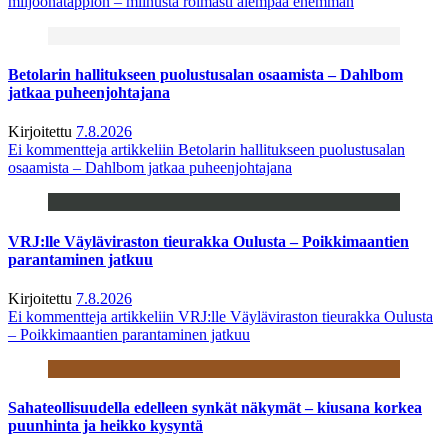
miljoonatappion – miinusta roimasti aiempaa enemmän
Betolarin hallitukseen puolustusalan osaamista – Dahlbom
jatkaa puheenjohtajana
Kirjoitettu
7.8.2026
Ei kommentteja
artikkeliin Betolarin hallitukseen puolustusalan
osaamista – Dahlbom jatkaa puheenjohtajana
VRJ:lle Väyläviraston tieurakka Oulusta – Poikkimaantien
parantaminen jatkuu
Kirjoitettu
7.8.2026
Ei kommentteja
artikkeliin VRJ:lle Väyläviraston tieurakka Oulusta
– Poikkimaantien parantaminen jatkuu
Sahateollisuudella edelleen synkät näkymät – kiusana korkea
puunhinta ja heikko kysyntä