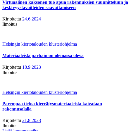
Virtuaalinen kaksonen tuo apua rakennuksien suunnitteluun ja
kestävyystavoitteiden saavuttamiseen
Kirjoitettu
24.6.2024
Ilmoitus
Helsingin kiertotalouden klusteriohjelma
Materiaaleista parhain on olemassa oleva
Kirjoitettu
18.9.2023
Ilmoitus
Helsingin kiertotalouden klusteriohjelma
Parempaa tietoa kierrätysmateriaaleista kaivataan
rakennusalalla
Kirjoitettu
21.8.2023
Ilmoitus
Lisää kumppaneilta