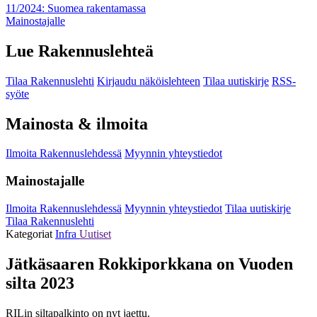
11/2024: Suomea rakentamassa
Mainostajalle
Lue Rakennuslehteä
Tilaa Rakennuslehti
Kirjaudu näköislehteen
Tilaa uutiskirje
RSS-
syöte
Mainosta & ilmoita
Ilmoita Rakennuslehdessä
Myynnin yhteystiedot
Mainostajalle
Ilmoita Rakennuslehdessä
Myynnin yhteystiedot
Tilaa uutiskirje
Tilaa Rakennuslehti
Kategoriat
Infra
Uutiset
Jätkäsaaren Rokkiporkkana on Vuoden
silta 2023
RILin siltapalkinto on nyt jaettu.