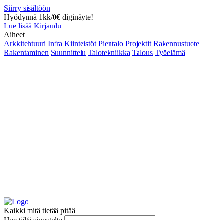
Siirry sisältöön
Hyödynnä 1kk/0€ diginäyte!
Lue lisää
Kirjaudu
Aiheet
Arkkitehtuuri
Infra
Kiinteistöt
Pientalo
Projektit
Rakennustuote
Rakentaminen
Suunnittelu
Talotekniikka
Talous
Työelämä
Kaikki mitä tietää pitää
Hae tältä sivustolta