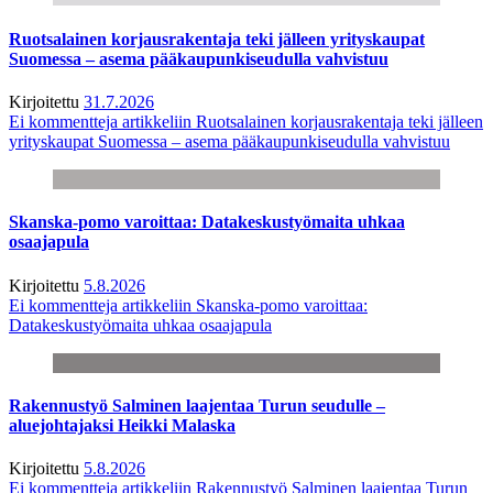
Ruotsalainen korjausrakentaja teki jälleen yrityskaupat
Suomessa – asema pääkaupunkiseudulla vahvistuu
Kirjoitettu
31.7.2026
Ei kommentteja
artikkeliin Ruotsalainen korjausrakentaja teki jälleen
yrityskaupat Suomessa – asema pääkaupunkiseudulla vahvistuu
Skanska-pomo varoittaa: Datakeskustyömaita uhkaa
osaajapula
Kirjoitettu
5.8.2026
Ei kommentteja
artikkeliin Skanska-pomo varoittaa:
Datakeskustyömaita uhkaa osaajapula
Rakennustyö Salminen laajentaa Turun seudulle –
aluejohtajaksi Heikki Malaska
Kirjoitettu
5.8.2026
Ei kommentteja
artikkeliin Rakennustyö Salminen laajentaa Turun