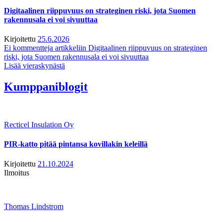
Digitaalinen riippuvuus on strateginen riski, jota Suomen
rakennusala ei voi sivuuttaa
Kirjoitettu
25.6.2026
Ei kommentteja
artikkeliin Digitaalinen riippuvuus on strateginen
riski, jota Suomen rakennusala ei voi sivuuttaa
Lisää vieraskynästä
Kumppaniblogit
Recticel Insulation Oy
PIR-katto pitää pintansa kovillakin keleillä
Kirjoitettu
21.10.2024
Ilmoitus
Thomas Lindstrom