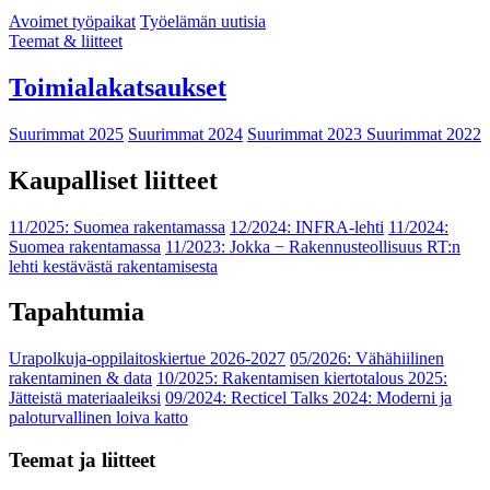
Avoimet työpaikat
Työelämän uutisia
Teemat & liitteet
Toimialakatsaukset
Suurimmat 2025
Suurimmat 2024
Suurimmat 2023
Suurimmat 2022
Kaupalliset liitteet
11/2025: Suomea rakentamassa
12/2024: INFRA-lehti
11/2024:
Suomea rakentamassa
11/2023: Jokka − Rakennusteollisuus RT:n
lehti kestävästä rakentamisesta
Tapahtumia
Urapolkuja-oppilaitoskiertue 2026-2027
05/2026: Vähähiilinen
rakentaminen & data
10/2025: Rakentamisen kiertotalous 2025:
Jätteistä materiaaleiksi
09/2024: Recticel Talks 2024: Moderni ja
paloturvallinen loiva katto
Teemat ja liitteet