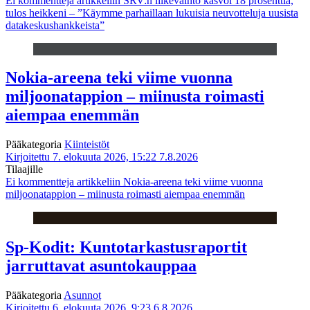
Ei kommentteja
artikkeliin SRV:n liikevaihto kasvoi 18 prosenttia,
tulos heikkeni – ”Käymme parhaillaan lukuisia neuvotteluja uusista
datakeskushankkeista”
Nokia-areena teki viime vuonna
miljoonatappion – miinusta roimasti
aiempaa enemmän
Pääkategoria
Kiinteistöt
Kirjoitettu 7. elokuuta 2026, 15:22
7.8.2026
Tilaajille
Ei kommentteja
artikkeliin Nokia-areena teki viime vuonna
miljoonatappion – miinusta roimasti aiempaa enemmän
Sp-Kodit: Kuntotarkastusraportit
jarruttavat asuntokauppaa
Pääkategoria
Asunnot
Kirjoitettu 6. elokuuta 2026, 9:23
6.8.2026