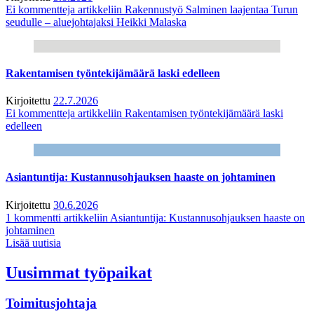
Ei kommentteja
artikkeliin Rakennustyö Salminen laajentaa Turun
seudulle – aluejohtajaksi Heikki Malaska
Rakentamisen työntekijämäärä laski edelleen
Kirjoitettu
22.7.2026
Ei kommentteja
artikkeliin Rakentamisen työntekijämäärä laski
edelleen
Asiantuntija: Kustannusohjauksen haaste on johtaminen
Kirjoitettu
30.6.2026
1 kommentti
artikkeliin Asiantuntija: Kustannusohjauksen haaste on
johtaminen
Lisää uutisia
Uusimmat työpaikat
Toimitusjohtaja