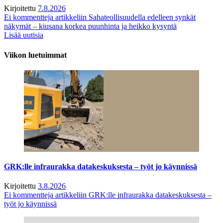
Kirjoitettu
7.8.2026
Ei kommentteja
artikkeliin Sahateollisuudella edelleen synkät
näkymät – kiusana korkea puunhinta ja heikko kysyntä
Lisää uutisia
Viikon luetuimmat
GRK:lle infraurakka datakeskuksesta – työt jo käynnissä
Kirjoitettu
3.8.2026
Ei kommentteja
artikkeliin GRK:lle infraurakka datakeskuksesta –
työt jo käynnissä