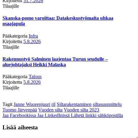
Kirjoitettu
31.7.2026
Tilaajille
Skanska-pomo varoittaa: Datakeskustyömaita uhkaa
osaajapula
Pääkategoria
Infra
Kirjoitettu
5.8.2026
Tilaajille
Rakennustyö Salminen laajentaa Turun seudulle –
aluejohtajaksi Heikki Malaska
Pääkategoria
Talous
Kirjoitettu
5.8.2026
Tilaajille
Tagit
Janne Wuorenjuuri
ril
Siltarakentaminen
siltasuunnittelu
Tuomo Järvenpää
Vuoden silta
Vuoden silta 2023
Jaa Facebookissa
Jaa LinkedInissä
Lähetä linkki sähköpostilla
Lisää aiheesta