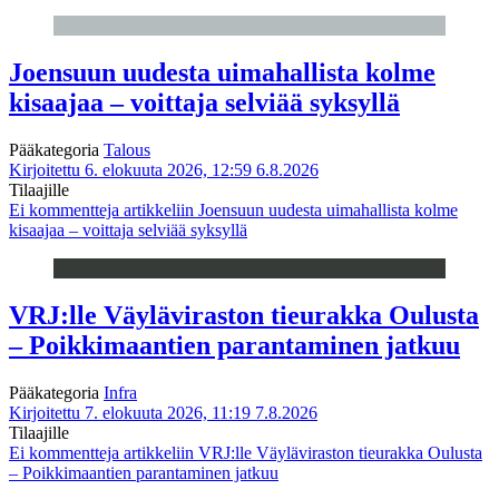
Joensuun uudesta uimahallista kolme
kisaajaa – voittaja selviää syksyllä
Pääkategoria
Talous
Kirjoitettu 6. elokuuta 2026, 12:59
6.8.2026
Tilaajille
Ei kommentteja
artikkeliin Joensuun uudesta uimahallista kolme
kisaajaa – voittaja selviää syksyllä
VRJ:lle Väyläviraston tieurakka Oulusta
– Poikkimaantien parantaminen jatkuu
Pääkategoria
Infra
Kirjoitettu 7. elokuuta 2026, 11:19
7.8.2026
Tilaajille
Ei kommentteja
artikkeliin VRJ:lle Väyläviraston tieurakka Oulusta
– Poikkimaantien parantaminen jatkuu