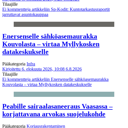
Tilaajille
Ei kommentteja
artikkeliin Sp-Kodit: Kuntotarkastusraportit
jarruttavat asuntokauppaa
Enersenselle sähköasemaurakka
Kouvolasta – virtaa Myllykosken
datakeskukselle
Pääkategoria
Infra
Kirjoitettu 6. elokuuta 2026, 10:08
6.8.2026
Tilaajille
Ei kommentteja
artikkeliin Enersenselle sähköasemaurakka
Kouvolasta – virtaa Myllykosken datakeskukselle
Peabille sairaalasaneeraus Vaasassa –
korjattavana arvokas suojelukohde
Pääkategoria
Korjausrakentaminen