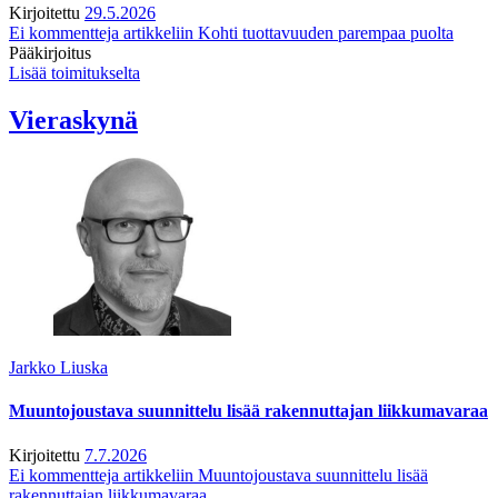
Kirjoitettu
29.5.2026
Ei kommentteja
artikkeliin Kohti tuottavuuden parempaa puolta
Pääkirjoitus
Lisää toimitukselta
Vieraskynä
Jarkko Liuska
Muuntojoustava suunnittelu lisää rakennuttajan liikkumavaraa
Kirjoitettu
7.7.2026
Ei kommentteja
artikkeliin Muuntojoustava suunnittelu lisää
rakennuttajan liikkumavaraa