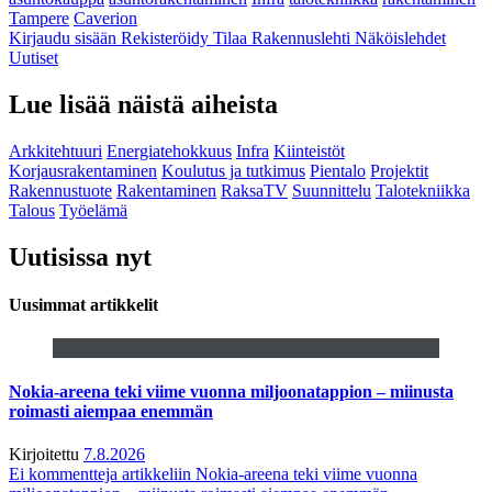
Tampere
Caverion
Kirjaudu sisään
Rekisteröidy
Tilaa Rakennuslehti
Näköislehdet
Uutiset
Lue lisää näistä aiheista
Arkkitehtuuri
Energiatehokkuus
Infra
Kiinteistöt
Korjausrakentaminen
Koulutus ja tutkimus
Pientalo
Projektit
Rakennustuote
Rakentaminen
RaksaTV
Suunnittelu
Talotekniikka
Talous
Työelämä
Uutisissa nyt
Uusimmat artikkelit
Nokia-areena teki viime vuonna miljoonatappion – miinusta
roimasti aiempaa enemmän
Kirjoitettu
7.8.2026
Ei kommentteja
artikkeliin Nokia-areena teki viime vuonna