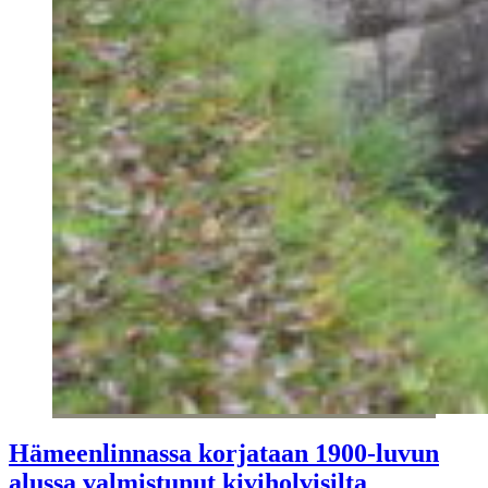
Hämeenlinnassa korjataan 1900-luvun
alussa valmistunut kiviholvisilta