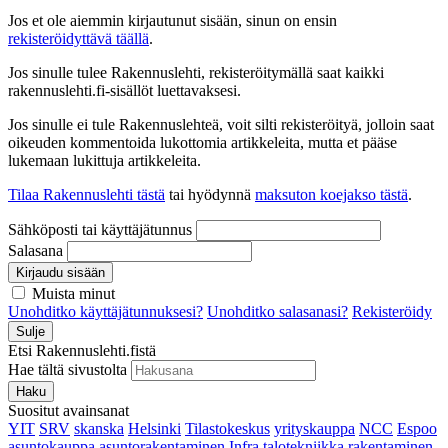
Jos et ole aiemmin kirjautunut sisään, sinun on ensin
rekisteröidyttävä täällä
.
Jos sinulle tulee Rakennuslehti, rekisteröitymällä saat kaikki
rakennuslehti.fi-sisällöt luettavaksesi.
Jos sinulle ei tule Rakennuslehteä, voit silti rekisteröityä, jolloin saat
oikeuden kommentoida lukottomia artikkeleita, mutta et pääse
lukemaan lukittuja artikkeleita.
Tilaa Rakennuslehti tästä
tai hyödynnä
maksuton koejakso tästä
.
Sähköposti tai käyttäjätunnus
Salasana
Kirjaudu sisään
Muista minut
Unohditko käyttäjätunnuksesi?
Unohditko salasanasi?
Rekisteröidy
Sulje
Etsi Rakennuslehti.fistä
Hae tältä sivustolta
Haku
Suositut avainsanat
YIT
SRV
skanska
Helsinki
Tilastokeskus
yrityskauppa
NCC
Espoo
asuntokauppa
asuntorakentaminen
Infra
talotekniikka
rakentaminen