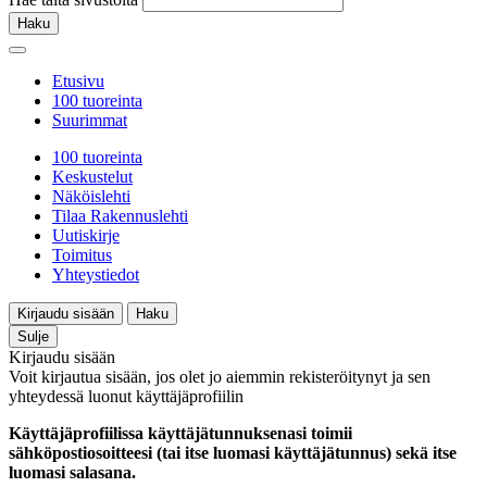
Haku
Etusivu
100 tuoreinta
Suurimmat
100 tuoreinta
Keskustelut
Näköislehti
Tilaa Rakennuslehti
Uutiskirje
Toimitus
Yhteystiedot
Kirjaudu sisään
Haku
Sulje
Kirjaudu sisään
Voit kirjautua sisään, jos olet jo aiemmin rekisteröitynyt ja sen
yhteydessä luonut käyttäjäprofiilin
Käyttäjäprofiilissa käyttäjätunnuksenasi toimii
sähköpostiosoitteesi (tai itse luomasi käyttäjätunnus) sekä itse
luomasi salasana.