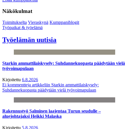
Näkökulmat
Toimitukselta
Vieraskynä
Kumppaniblogit
Työpaikat & työelämä
Työelämän uutisia
Starkin ammattilaiskysely: Suhdannekuopasta päädytään vielä
työvoimapulaan
Kirjoitettu
6.8.2026
Ei kommentteja
artikkeliin Starkin ammattilaiskysely:
Suhdannekuopasta päädytään vielä työvoimapulaan
Rakennustyö Salminen laajentaa Turun seudulle –
aluejohtajaksi Heikki Malaska
Kirjoitettu
5.8.2026