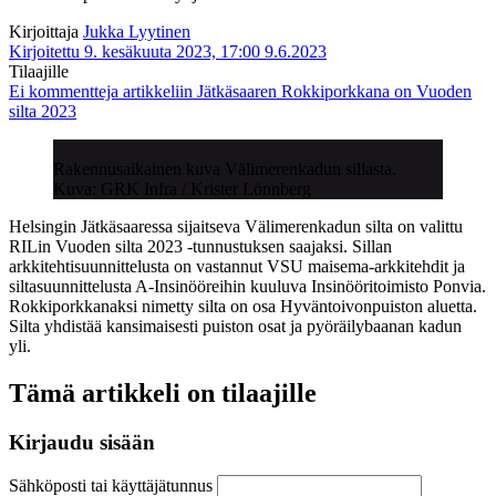
Kirjoittaja
Jukka Lyytinen
Kirjoitettu 9. kesäkuuta 2023, 17:00
9.6.2023
Tilaajille
Ei kommentteja
artikkeliin Jätkäsaaren Rokkiporkkana on Vuoden
silta 2023
Rakennusaikainen kuva Välimerenkadun sillasta.
Kuva: GRK Infra / Krister Lönnberg
Helsingin Jätkäsaaressa sijaitseva Välimerenkadun silta on valittu
RILin Vuoden silta 2023 -tunnustuksen saajaksi. Sillan
arkkitehtisuunnittelusta on vastannut VSU maisema-arkkitehdit ja
siltasuunnittelusta A-Insinööreihin kuuluva Insinööritoimisto Ponvia.
Rokkiporkkanaksi nimetty silta on osa Hyväntoivonpuiston aluetta.
Silta yhdistää kansimaisesti puiston osat ja pyöräilybaanan kadun
yli.
Tämä artikkeli on tilaajille
Kirjaudu sisään
Sähköposti tai käyttäjätunnus