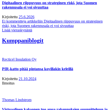
Digitaalinen riippuvuus on strateginen riski, jota Suomen
rakennusala ei voi sivuuttaa
Kirjoitettu
25.6.2026
Ei kommentteja
artikkeliin Digitaalinen riippuvuus on strateginen
riski, jota Suomen rakennusala ei voi sivuuttaa
Lisää vieraskynästä
Kumppaniblogit
Recticel Insulation Oy
PIR-katto pitää pintansa kovillakin keleillä
Kirjoitettu
21.10.2024
Ilmoitus
Thomas Lindstrom
Virtuaalinen kaksonen tuo apua rakennuksien suunnitteluun ja