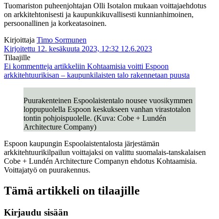
Tuomariston puheenjohtajan Olli Isotalon mukaan voittajaehdotus
on arkkitehtonisesti ja kaupunkikuvallisesti kunnianhimoinen,
persoonallinen ja korkeatasoinen.
Kirjoittaja
Timo Sormunen
Kirjoitettu 12. kesäkuuta 2023, 12:32
12.6.2023
Tilaajille
Ei kommentteja
artikkeliin Kohtaamisia voitti Espoon
arkkitehtuurikisan – kaupunkilaisten talo rakennetaan puusta
Puurakenteinen Espoolaistentalo nousee vuosikymmen
loppupuolella Espoon keskukseen vanhan virastotalon
tontin pohjoispuolelle. (Kuva: Cobe + Lundén
Architecture Company)
Espoon kaupungin Espoolaistentalosta järjestämän
arkkitehtuurikilpailun voittajaksi on valittu suomalais-tanskalaisen
Cobe + Lundén Architecture Companyn ehdotus Kohtaamisia.
Voittajatyö on puurakennus.
Tämä artikkeli on tilaajille
Kirjaudu sisään