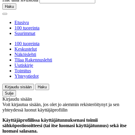
Haku
Etusivu
100 tuoreinta
Suurimmat
100 tuoreinta
Keskustelut
Näköislehti
Tilaa Rakennuslehti
Uutiskirje
Toimitus
Yhteystiedot
Kirjaudu sisään
Haku
Sulje
Kirjaudu sisään
Voit kirjautua sisään, jos olet jo aiemmin rekisteröitynyt ja sen
yhteydessä luonut käyttäjäprofiilin
Käyttäjäprofiilissa käyttäjätunnuksenasi toimii
sähköpostiosoitteesi (tai itse luomasi käyttäjätunnus) sekä itse
luomasi salasana.