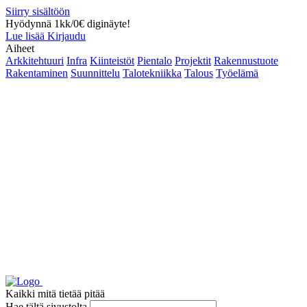
Siirry sisältöön
Hyödynnä 1kk/0€ diginäyte!
Lue lisää
Kirjaudu
Aiheet
Arkkitehtuuri
Infra
Kiinteistöt
Pientalo
Projektit
Rakennustuote
Rakentaminen
Suunnittelu
Talotekniikka
Talous
Työelämä
Kaikki mitä tietää pitää
Hae tältä sivustolta