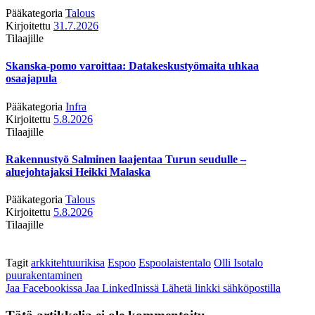
Pääkategoria
Talous
Kirjoitettu
31.7.2026
Tilaajille
Skanska-pomo varoittaa: Datakeskustyömaita uhkaa
osaajapula
Pääkategoria
Infra
Kirjoitettu
5.8.2026
Tilaajille
Rakennustyö Salminen laajentaa Turun seudulle –
aluejohtajaksi Heikki Malaska
Pääkategoria
Talous
Kirjoitettu
5.8.2026
Tilaajille
Tagit
arkkitehtuurikisa
Espoo
Espoolaistentalo
Olli Isotalo
puurakentaminen
Jaa Facebookissa
Jaa LinkedInissä
Lähetä linkki sähköpostilla