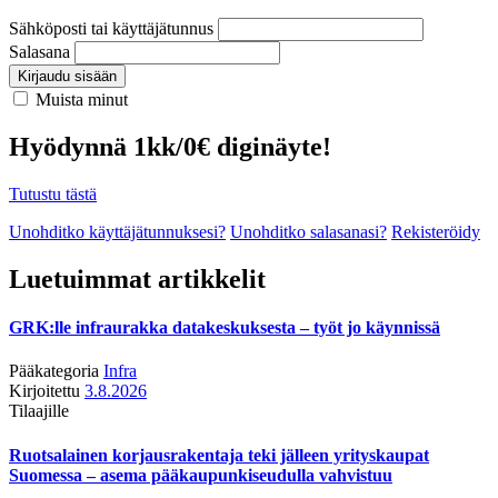
Sähköposti tai käyttäjätunnus
Salasana
Kirjaudu sisään
Muista minut
Hyödynnä 1kk/0€ diginäyte!
Tutustu tästä
Unohditko käyttäjätunnuksesi?
Unohditko salasanasi?
Rekisteröidy
Luetuimmat artikkelit
GRK:lle infraurakka datakeskuksesta – työt jo käynnissä
Pääkategoria
Infra
Kirjoitettu
3.8.2026
Tilaajille
Ruotsalainen korjausrakentaja teki jälleen yrityskaupat
Suomessa – asema pääkaupunkiseudulla vahvistuu