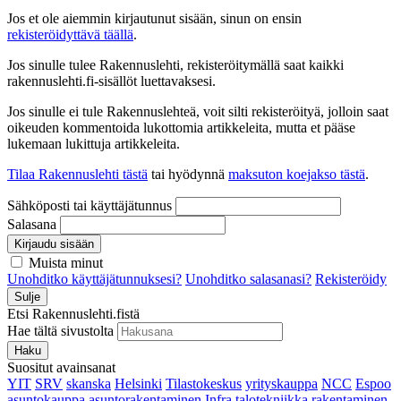
Jos et ole aiemmin kirjautunut sisään, sinun on ensin
rekisteröidyttävä täällä
.
Jos sinulle tulee Rakennuslehti, rekisteröitymällä saat kaikki
rakennuslehti.fi-sisällöt luettavaksesi.
Jos sinulle ei tule Rakennuslehteä, voit silti rekisteröityä, jolloin saat
oikeuden kommentoida lukottomia artikkeleita, mutta et pääse
lukemaan lukittuja artikkeleita.
Tilaa Rakennuslehti tästä
tai hyödynnä
maksuton koejakso tästä
.
Sähköposti tai käyttäjätunnus
Salasana
Kirjaudu sisään
Muista minut
Unohditko käyttäjätunnuksesi?
Unohditko salasanasi?
Rekisteröidy
Sulje
Etsi Rakennuslehti.fistä
Hae tältä sivustolta
Haku
Suositut avainsanat
YIT
SRV
skanska
Helsinki
Tilastokeskus
yrityskauppa
NCC
Espoo
asuntokauppa
asuntorakentaminen
Infra
talotekniikka
rakentaminen