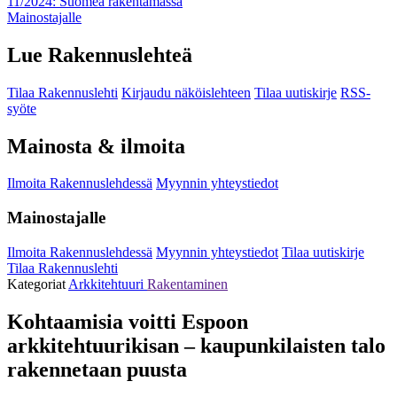
11/2024: Suomea rakentamassa
Mainostajalle
Lue Rakennuslehteä
Tilaa Rakennuslehti
Kirjaudu näköislehteen
Tilaa uutiskirje
RSS-
syöte
Mainosta & ilmoita
Ilmoita Rakennuslehdessä
Myynnin yhteystiedot
Mainostajalle
Ilmoita Rakennuslehdessä
Myynnin yhteystiedot
Tilaa uutiskirje
Tilaa Rakennuslehti
Kategoriat
Arkkitehtuuri
Rakentaminen
Kohtaamisia voitti Espoon
arkkitehtuurikisan – kaupunkilaisten talo
rakennetaan puusta