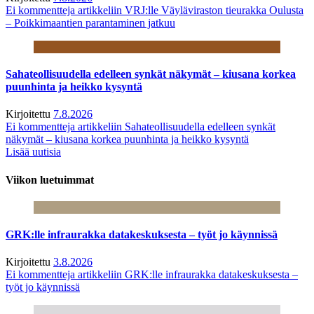
Ei kommentteja
artikkeliin VRJ:lle Väyläviraston tieurakka Oulusta
– Poikkimaantien parantaminen jatkuu
Sahateollisuudella edelleen synkät näkymät – kiusana korkea
puunhinta ja heikko kysyntä
Kirjoitettu
7.8.2026
Ei kommentteja
artikkeliin Sahateollisuudella edelleen synkät
näkymät – kiusana korkea puunhinta ja heikko kysyntä
Lisää uutisia
Viikon luetuimmat
GRK:lle infraurakka datakeskuksesta – työt jo käynnissä
Kirjoitettu
3.8.2026
Ei kommentteja
artikkeliin GRK:lle infraurakka datakeskuksesta –
työt jo käynnissä