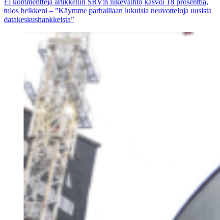
Ei kommentteja
artikkeliin SRV:n liikevaihto kasvoi 18 prosenttia,
tulos heikkeni – ”Käymme parhaillaan lukuisia neuvotteluja uusista
datakeskushankkeista”