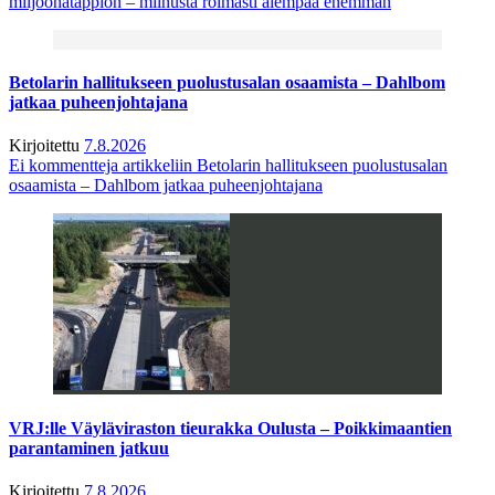
miljoonatappion – miinusta roimasti aiempaa enemmän
Betolarin hallitukseen puolustusalan osaamista – Dahlbom
jatkaa puheenjohtajana
Kirjoitettu
7.8.2026
Ei kommentteja
artikkeliin Betolarin hallitukseen puolustusalan
osaamista – Dahlbom jatkaa puheenjohtajana
VRJ:lle Väyläviraston tieurakka Oulusta – Poikkimaantien
parantaminen jatkuu
Kirjoitettu
7.8.2026