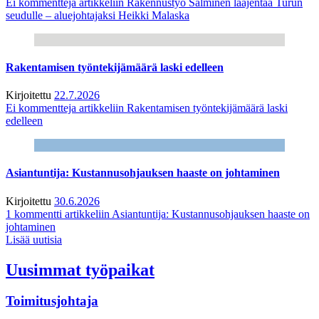
Ei kommentteja
artikkeliin Rakennustyö Salminen laajentaa Turun
seudulle – aluejohtajaksi Heikki Malaska
Rakentamisen työntekijämäärä laski edelleen
Kirjoitettu
22.7.2026
Ei kommentteja
artikkeliin Rakentamisen työntekijämäärä laski
edelleen
Asiantuntija: Kustannusohjauksen haaste on johtaminen
Kirjoitettu
30.6.2026
1 kommentti
artikkeliin Asiantuntija: Kustannusohjauksen haaste on
johtaminen
Lisää uutisia
Uusimmat työpaikat
Toimitusjohtaja