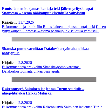
Ruotsalainen korjausrakentaja teki jälleen yrityskaupat
Suomessa – asema pääkaupunkiseudulla vahvistuu
Kirjoitettu
31.7.2026
Ei kommentteja
artikkeliin Ruotsalainen korjausrakentaja teki jälleen
yrityskaupat Suomessa – asema pääkaupunkiseudulla vahvistuu
Skanska-pomo varoittaa: Datakeskustyömaita uhkaa
osaajapula
Kirjoitettu
5.8.2026
Ei kommentteja
artikkeliin Skanska-pomo varoittaa:
Datakeskustyömaita uhkaa osaajapula
Rakennustyö Salminen laajentaa Turun seudulle –
aluejohtajaksi Heikki Malaska
Kirjoitettu
5.8.2026
Ei kommentteja
artikkeliin Rakennustyö Salminen laajentaa Turun