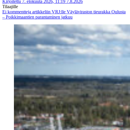
Kirjoitettu 7. elokuuta 2026, 11:19
7.8.2026
Tilaajille
Ei kommentteja
artikkeliin VRJ:lle Väyläviraston tieurakka Oulusta
– Poikkimaantien parantaminen jatkuu