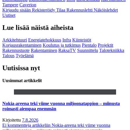
Tampere
Caverion
Kirjaudu sisään
Rekisteröidy
Tilaa Rakennuslehti
Näköislehdet
Uutiset
Lue lisää näistä aiheista
Arkkitehtuuri
Energiatehokkuus
Infra
Kiinteistöt
Korjausrakentaminen
Koulutus ja tutkimus
Pientalo
Projektit
Rakennustuote
Rakentaminen
RaksaTV
Suunnittelu
Talotekniikka
Talous
Työelämä
Uutisissa nyt
Uusimmat artikkelit
Nokia-areena teki viime vuonna miljoonatappion – miinusta
roimasti aiempaa enemmän
Kirjoitettu
7.8.2026
Ei kommentteja
artikkeliin Nokia-areena teki viime vuonna