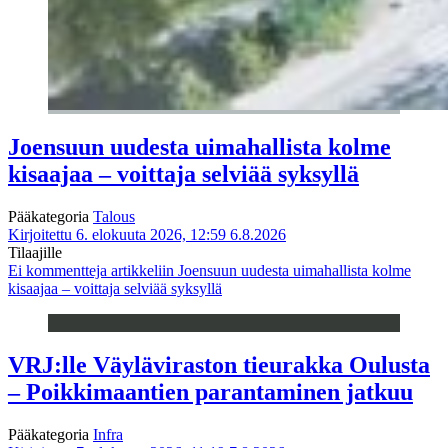
Joensuun uudesta uimahallista kolme
kisaajaa – voittaja selviää syksyllä
Pääkategoria
Talous
Kirjoitettu 6. elokuuta 2026, 12:59
6.8.2026
Tilaajille
Ei kommentteja
artikkeliin Joensuun uudesta uimahallista kolme
kisaajaa – voittaja selviää syksyllä
VRJ:lle Väyläviraston tieurakka Oulusta
– Poikkimaantien parantaminen jatkuu
Pääkategoria
Infra