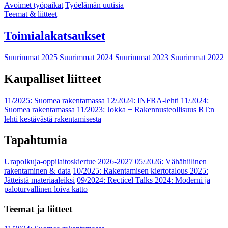
Avoimet työpaikat
Työelämän uutisia
Teemat & liitteet
Toimialakatsaukset
Suurimmat 2025
Suurimmat 2024
Suurimmat 2023
Suurimmat 2022
Kaupalliset liitteet
11/2025: Suomea rakentamassa
12/2024: INFRA-lehti
11/2024:
Suomea rakentamassa
11/2023: Jokka − Rakennusteollisuus RT:n
lehti kestävästä rakentamisesta
Tapahtumia
Urapolkuja-oppilaitoskiertue 2026-2027
05/2026: Vähähiilinen
rakentaminen & data
10/2025: Rakentamisen kiertotalous 2025:
Jätteistä materiaaleiksi
09/2024: Recticel Talks 2024: Moderni ja
paloturvallinen loiva katto
Teemat ja liitteet