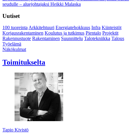
seudulle – aluejohtajaksi Heikki Malaska
Uutiset
100 tuoreinta
Arkkitehtuuri
Energiatehokkuus
Infra
Kiinteistöt
Korjausrakentaminen
Koulutus ja tutkimus
Pientalo
Projektit
Rakennustuote
Rakentaminen
Suunnittelu
Talotekniikka
Talous
Työelämä
Näkökulmat
Toimitukselta
Tapio Kivistö