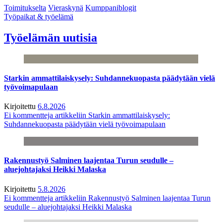
Toimitukselta
Vieraskynä
Kumppaniblogit
Työpaikat & työelämä
Työelämän uutisia
Starkin ammattilaiskysely: Suhdannekuopasta päädytään vielä
työvoimapulaan
Kirjoitettu
6.8.2026
Ei kommentteja
artikkeliin Starkin ammattilaiskysely:
Suhdannekuopasta päädytään vielä työvoimapulaan
Rakennustyö Salminen laajentaa Turun seudulle –
aluejohtajaksi Heikki Malaska
Kirjoitettu
5.8.2026
Ei kommentteja
artikkeliin Rakennustyö Salminen laajentaa Turun
seudulle – aluejohtajaksi Heikki Malaska