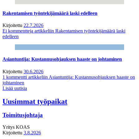
Rakentamisen työntekijämäärä laski edelleen
Kirjoitettu
22.7.2026
Ei kommentteja
artikkeliin Rakentamisen työntekijämäärä laski
edelleen
Asiantuntija: Kustannusohjauksen haaste on johtaminen
Kirjoitettu
30.6.2026
1 kommentti
artikkeliin Asiantuntija: Kustannusohjauksen haaste on
johtaminen
Lisää uutisia
Uusimmat työpaikat
Toimitusjohtaja
Yritys
KOAS
Kirjoitettu
3.8.2026