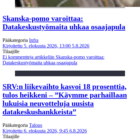
Skanska-pomo varoittaa:
Datakeskustyömaita uhkaa osaajapula
Pääkategoria
Infra
Kirjoitettu 5. elokuuta 2026, 13:00
5.8.2026
Tilaajille
Ei kommentteja
artikkeliin Skanska-pomo varoittaa:
Datakeskustyömaita uhkaa osaajapula
SRV:n liikevaihto kasvoi 18 prosenttia,
tulos heikkeni – ”Käymme parhaillaan
lukuisia neuvotteluja uusista
datakeskushankkeista”
Pääkategoria
Talous
Kirjoitettu 6. elokuuta 2026, 9:45
6.8.2026
Tilaajille