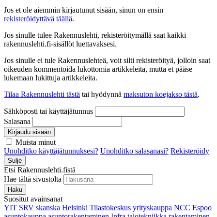
Jos et ole aiemmin kirjautunut sisään, sinun on ensin
rekisteröidyttävä täällä
.
Jos sinulle tulee Rakennuslehti, rekisteröitymällä saat kaikki
rakennuslehti.fi-sisällöt luettavaksesi.
Jos sinulle ei tule Rakennuslehteä, voit silti rekisteröityä, jolloin saat
oikeuden kommentoida lukottomia artikkeleita, mutta et pääse
lukemaan lukittuja artikkeleita.
Tilaa Rakennuslehti tästä
tai hyödynnä
maksuton koejakso tästä
.
Sähköposti tai käyttäjätunnus
Salasana
Kirjaudu sisään
Muista minut
Unohditko käyttäjätunnuksesi?
Unohditko salasanasi?
Rekisteröidy
Sulje
Etsi Rakennuslehti.fistä
Hae tältä sivustolta
Haku
Suositut avainsanat
YIT
SRV
skanska
Helsinki
Tilastokeskus
yrityskauppa
NCC
Espoo
asuntokauppa
asuntorakentaminen
Infra
talotekniikka
rakentaminen