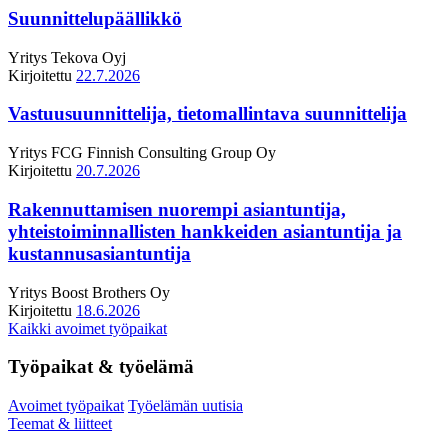
Suunnittelupäällikkö
Yritys
Tekova Oyj
Kirjoitettu
22.7.2026
Vastuusuunnittelija, tietomallintava suunnittelija
Yritys
FCG Finnish Consulting Group Oy
Kirjoitettu
20.7.2026
Rakennuttamisen nuorempi asiantuntija,
yhteistoiminnallisten hankkeiden asiantuntija ja
kustannusasiantuntija
Yritys
Boost Brothers Oy
Kirjoitettu
18.6.2026
Kaikki avoimet työpaikat
Työpaikat & työelämä
Avoimet työpaikat
Työelämän uutisia
Teemat & liitteet