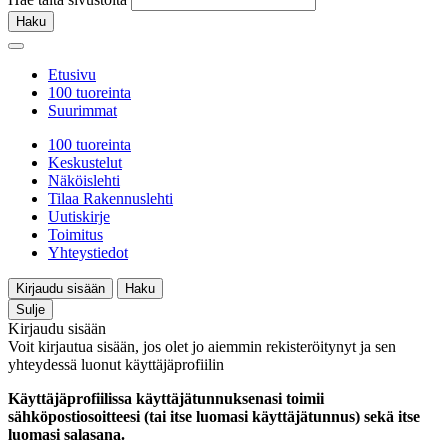
Haku
Etusivu
100 tuoreinta
Suurimmat
100 tuoreinta
Keskustelut
Näköislehti
Tilaa Rakennuslehti
Uutiskirje
Toimitus
Yhteystiedot
Kirjaudu sisään
Haku
Sulje
Kirjaudu sisään
Voit kirjautua sisään, jos olet jo aiemmin rekisteröitynyt ja sen
yhteydessä luonut käyttäjäprofiilin
Käyttäjäprofiilissa käyttäjätunnuksenasi toimii
sähköpostiosoitteesi (tai itse luomasi käyttäjätunnus) sekä itse
luomasi salasana.