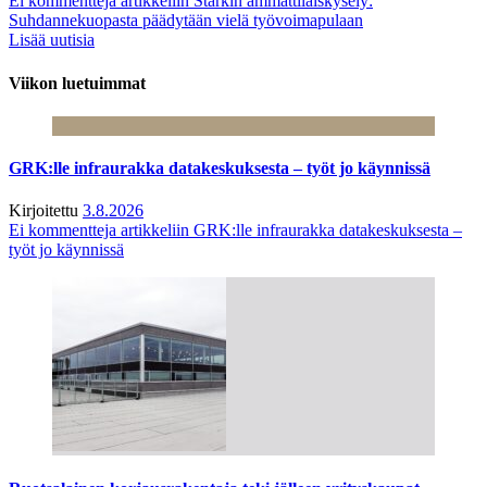
Ei kommentteja
artikkeliin Starkin ammattilaiskysely:
Suhdannekuopasta päädytään vielä työvoimapulaan
Lisää uutisia
Viikon luetuimmat
GRK:lle infraurakka datakeskuksesta – työt jo käynnissä
Kirjoitettu
3.8.2026
Ei kommentteja
artikkeliin GRK:lle infraurakka datakeskuksesta –
työt jo käynnissä