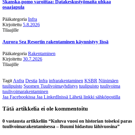
Skanska-pomo varoittaa: Datakeskustyömaita uhkaa
osaajapula
Pääkategoria
Infra
Kirjoitettu
5.8.2026
Tilaajille
Aurora Sea Resortin rakentaminen käynnistyy Iissä
Pääkategoria
Rakentaminen
Kirjoitettu
30.7.2026
Tilaajille
Tagit
Anfra
Destia
Infra
infrarakentaminen
KSBR
Niinimäen
tuulipuisto
Suomen Tuulivoimayhdistys
tuulipuisto
tuulivoima
tuulivoimarakentaminen
Jaa Facebookissa
Jaa LinkedInissä
Lähetä linkki sähköpostilla
Tätä artikkelia ei ole kommentoitu
0 vastausta artikkeliin “Kuluva vuosi on historian toiseksi paras
tuulivoimarakentamisessa – Buumi hidastuu lähivuosina”