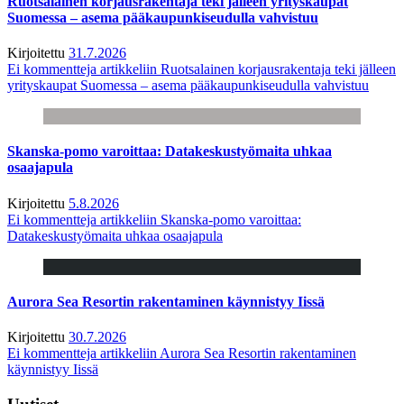
Ruotsalainen korjausrakentaja teki jälleen yrityskaupat
Suomessa – asema pääkaupunkiseudulla vahvistuu
Kirjoitettu
31.7.2026
Ei kommentteja
artikkeliin Ruotsalainen korjausrakentaja teki jälleen
yrityskaupat Suomessa – asema pääkaupunkiseudulla vahvistuu
Skanska-pomo varoittaa: Datakeskustyömaita uhkaa
osaajapula
Kirjoitettu
5.8.2026
Ei kommentteja
artikkeliin Skanska-pomo varoittaa:
Datakeskustyömaita uhkaa osaajapula
Aurora Sea Resortin rakentaminen käynnistyy Iissä
Kirjoitettu
30.7.2026
Ei kommentteja
artikkeliin Aurora Sea Resortin rakentaminen
käynnistyy Iissä