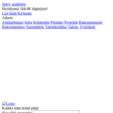
Siirry sisältöön
Hyödynnä 1kk/0€ diginäyte!
Lue lisää
Kirjaudu
Aiheet
Arkkitehtuuri
Infra
Kiinteistöt
Pientalo
Projektit
Rakennustuote
Rakentaminen
Suunnittelu
Talotekniikka
Talous
Työelämä
Kaikki mitä tietää pitää
Hae tältä sivustolta