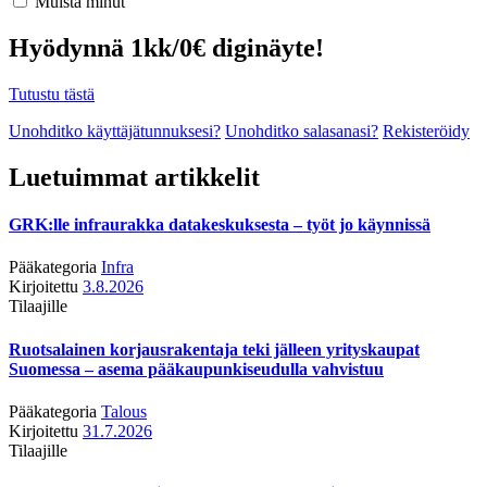
Muista minut
Hyödynnä 1kk/0€ diginäyte!
Tutustu tästä
Unohditko käyttäjätunnuksesi?
Unohditko salasanasi?
Rekisteröidy
Luetuimmat artikkelit
GRK:lle infraurakka datakeskuksesta – työt jo käynnissä
Pääkategoria
Infra
Kirjoitettu
3.8.2026
Tilaajille
Ruotsalainen korjausrakentaja teki jälleen yrityskaupat
Suomessa – asema pääkaupunkiseudulla vahvistuu
Pääkategoria
Talous
Kirjoitettu
31.7.2026
Tilaajille