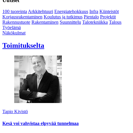
Uutiset
100 tuoreinta
Arkkitehtuuri
Energiatehokkuus
Infra
Kiinteistöt
Korjausrakentaminen
Koulutus ja tutkimus
Pientalo
Projektit
Rakennustuote
Rakentaminen
Suunnittelu
Talotekniikka
Talous
Työelämä
Näkökulmat
Toimitukselta
Tapio Kivistö
Kesä voi vahvistaa elpyvää tunnelmaa