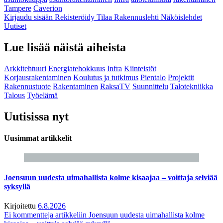
Tampere
Caverion
Kirjaudu sisään
Rekisteröidy
Tilaa Rakennuslehti
Näköislehdet
Uutiset
Lue lisää näistä aiheista
Arkkitehtuuri
Energiatehokkuus
Infra
Kiinteistöt
Korjausrakentaminen
Koulutus ja tutkimus
Pientalo
Projektit
Rakennustuote
Rakentaminen
RaksaTV
Suunnittelu
Talotekniikka
Talous
Työelämä
Uutisissa nyt
Uusimmat artikkelit
Joensuun uudesta uimahallista kolme kisaajaa – voittaja selviää
syksyllä
Kirjoitettu
6.8.2026
Ei kommentteja
artikkeliin Joensuun uudesta uimahallista kolme