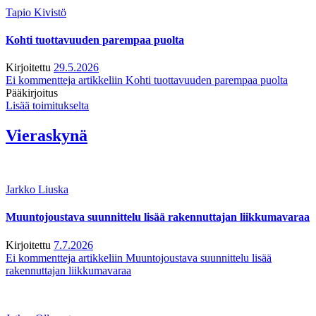
Tapio Kivistö
Kohti tuottavuuden parempaa puolta
Kirjoitettu
29.5.2026
Ei kommentteja
artikkeliin Kohti tuottavuuden parempaa puolta
Pääkirjoitus
Lisää toimitukselta
Vieraskynä
Jarkko Liuska
Muuntojoustava suunnittelu lisää rakennuttajan liikkumavaraa
Kirjoitettu
7.7.2026
Ei kommentteja
artikkeliin Muuntojoustava suunnittelu lisää
rakennuttajan liikkumavaraa