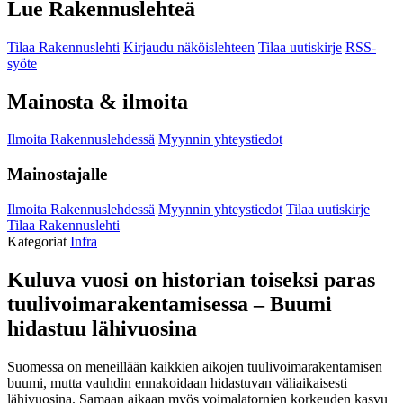
Lue Rakennuslehteä
Tilaa Rakennuslehti
Kirjaudu näköislehteen
Tilaa uutiskirje
RSS-
syöte
Mainosta & ilmoita
Ilmoita Rakennuslehdessä
Myynnin yhteystiedot
Mainostajalle
Ilmoita Rakennuslehdessä
Myynnin yhteystiedot
Tilaa uutiskirje
Tilaa Rakennuslehti
Kategoriat
Infra
Kuluva vuosi on historian toiseksi paras
tuulivoimarakentamisessa – Buumi
hidastuu lähivuosina
Suomessa on meneillään kaikkien aikojen tuulivoimarakentamisen
buumi, mutta vauhdin ennakoidaan hidastuvan väliaikaisesti
lähivuosina. Samaan aikaan myös voimalatornien korkeuden kasvu