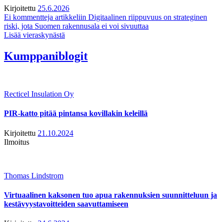
Kirjoitettu
25.6.2026
Ei kommentteja
artikkeliin Digitaalinen riippuvuus on strateginen
riski, jota Suomen rakennusala ei voi sivuuttaa
Lisää vieraskynästä
Kumppaniblogit
Recticel Insulation Oy
PIR-katto pitää pintansa kovillakin keleillä
Kirjoitettu
21.10.2024
Ilmoitus
Thomas Lindstrom
Virtuaalinen kaksonen tuo apua rakennuksien suunnitteluun ja
kestävyystavoitteiden saavuttamiseen