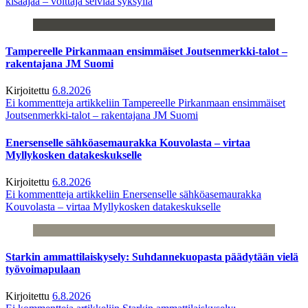
kisaajaa – voittaja selviää syksyllä
Tampereelle Pirkanmaan ensimmäiset Joutsenmerkki-talot –
rakentajana JM Suomi
Kirjoitettu
6.8.2026
Ei kommentteja
artikkeliin Tampereelle Pirkanmaan ensimmäiset
Joutsenmerkki-talot – rakentajana JM Suomi
Enersenselle sähköasemaurakka Kouvolasta – virtaa
Myllykosken datakeskukselle
Kirjoitettu
6.8.2026
Ei kommentteja
artikkeliin Enersenselle sähköasemaurakka
Kouvolasta – virtaa Myllykosken datakeskukselle
Starkin ammattilaiskysely: Suhdannekuopasta päädytään vielä
työvoimapulaan
Kirjoitettu
6.8.2026