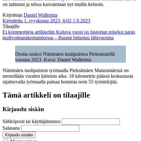
on taittunut ja tehoa kasvatetaan nyt muilla keinoin.
Kirjoittaja
Daniel Wallenius
Kirjoitettu 1. syyskuuta 2023, 6:02
1.9.2023
Tilaajille
Ei kommentteja
artikkeliin Kuluva vuosi on historian toiseksi paras
tuulivoimarakentamisessa – Buumi hidastuu lähivuosina
Destia urakoi Niinimäen tuulipuistoa Pieksämäellä
vuonna 2023. Kuva: Daniel Wallenius
Niinimäen tuulipuiston työmaalla Pieksämäen Mataramäessä on
meneillään vuoden kiireisin aika. 18 kilometrin päässä keskustasta
sijaitsevalla työmaalla painaa hommia noin 55 työntekijää.
Tämä artikkeli on tilaajille
Kirjaudu sisään
Sähköposti tai käyttäjätunnus
Salasana
Kirjaudu sisään