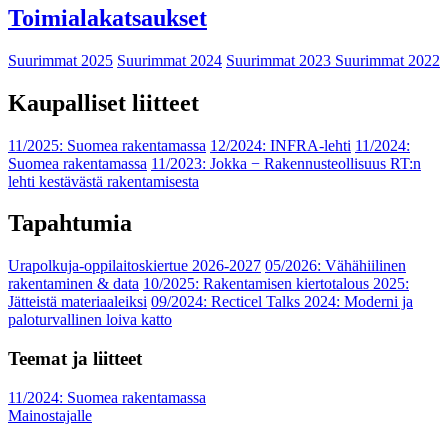
Toimialakatsaukset
Suurimmat 2025
Suurimmat 2024
Suurimmat 2023
Suurimmat 2022
Kaupalliset liitteet
11/2025: Suomea rakentamassa
12/2024: INFRA-lehti
11/2024:
Suomea rakentamassa
11/2023: Jokka − Rakennusteollisuus RT:n
lehti kestävästä rakentamisesta
Tapahtumia
Urapolkuja-oppilaitoskiertue 2026-2027
05/2026: Vähähiilinen
rakentaminen & data
10/2025: Rakentamisen kiertotalous 2025:
Jätteistä materiaaleiksi
09/2024: Recticel Talks 2024: Moderni ja
paloturvallinen loiva katto
Teemat ja liitteet
11/2024: Suomea rakentamassa
Mainostajalle