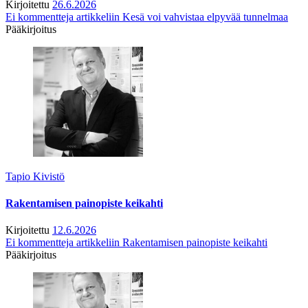
Kirjoitettu
26.6.2026
Ei kommentteja
artikkeliin Kesä voi vahvistaa elpyvää tunnelmaa
Pääkirjoitus
Tapio Kivistö
Rakentamisen painopiste keikahti
Kirjoitettu
12.6.2026
Ei kommentteja
artikkeliin Rakentamisen painopiste keikahti
Pääkirjoitus