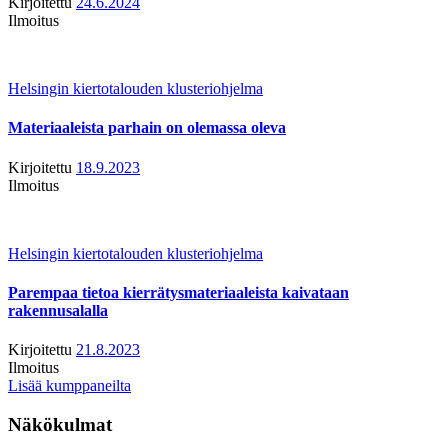
Kirjoitettu
24.6.2024
Ilmoitus
Helsingin kiertotalouden klusteriohjelma
Materiaaleista parhain on olemassa oleva
Kirjoitettu
18.9.2023
Ilmoitus
Helsingin kiertotalouden klusteriohjelma
Parempaa tietoa kierrätysmateriaaleista kaivataan
rakennusalalla
Kirjoitettu
21.8.2023
Ilmoitus
Lisää kumppaneilta
Näkökulmat