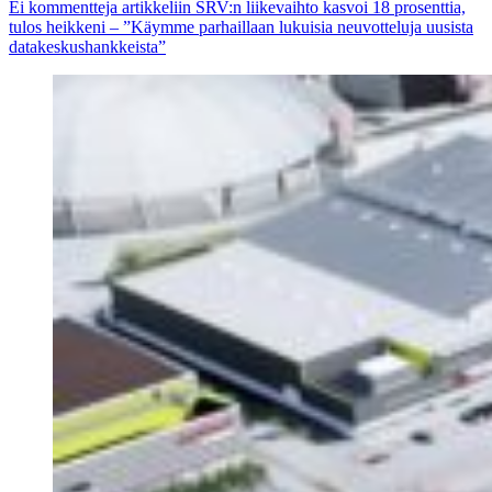
Ei kommentteja
artikkeliin SRV:n liikevaihto kasvoi 18 prosenttia,
tulos heikkeni – ”Käymme parhaillaan lukuisia neuvotteluja uusista
datakeskushankkeista”