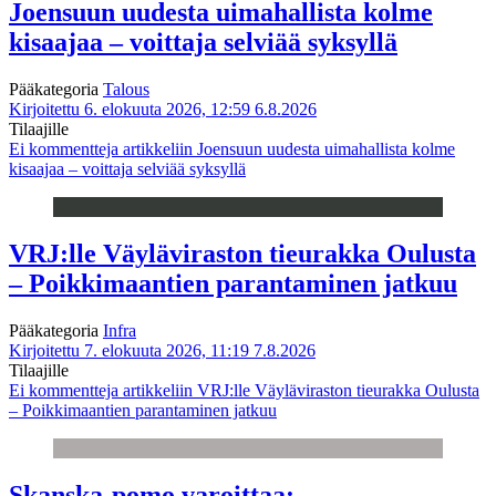
Joensuun uudesta uimahallista kolme
kisaajaa – voittaja selviää syksyllä
Pääkategoria
Talous
Kirjoitettu 6. elokuuta 2026, 12:59
6.8.2026
Tilaajille
Ei kommentteja
artikkeliin Joensuun uudesta uimahallista kolme
kisaajaa – voittaja selviää syksyllä
VRJ:lle Väyläviraston tieurakka Oulusta
– Poikkimaantien parantaminen jatkuu
Pääkategoria
Infra
Kirjoitettu 7. elokuuta 2026, 11:19
7.8.2026
Tilaajille
Ei kommentteja
artikkeliin VRJ:lle Väyläviraston tieurakka Oulusta
– Poikkimaantien parantaminen jatkuu
Skanska-pomo varoittaa: