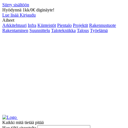
Siirry sisältöön
Hyödynnä 1kk/0€ diginäyte!
Lue lisää
Kirjaudu
Aiheet
Arkkitehtuuri
Infra
Kiinteistöt
Pientalo
Projektit
Rakennustuote
Rakentaminen
Suunnittelu
Talotekniikka
Talous
Työelämä
Kaikki mitä tietää pitää
Hae tältä sivustolta