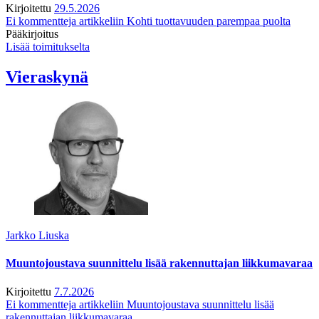
Kirjoitettu
29.5.2026
Ei kommentteja
artikkeliin Kohti tuottavuuden parempaa puolta
Pääkirjoitus
Lisää toimitukselta
Vieraskynä
Jarkko Liuska
Muuntojoustava suunnittelu lisää rakennuttajan liikkumavaraa
Kirjoitettu
7.7.2026
Ei kommentteja
artikkeliin Muuntojoustava suunnittelu lisää
rakennuttajan liikkumavaraa