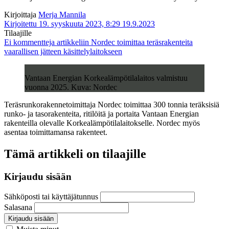
Kirjoittaja
Merja Mannila
Kirjoitettu 19. syyskuuta 2023, 8:29
19.9.2023
Tilaajille
Ei kommentteja
artikkeliin Nordec toimittaa teräsrakenteita
vaarallisen jätteen käsittelylaitokseen
Vantaan Energian Korkealämpötilalaitos valmistuu
vuonna 2025. Kuva: Nordec
Teräsrunkorakennetoimittaja Nordec toimittaa 300 tonnia teräksisiä
runko- ja tasorakenteita, ritilöitä ja portaita Vantaan Energian
rakenteilla olevalle Korkealämpötilalaitokselle. Nordec myös
asentaa toimittamansa rakenteet.
Tämä artikkeli on tilaajille
Kirjaudu sisään
Sähköposti tai käyttäjätunnus
Salasana
Kirjaudu sisään