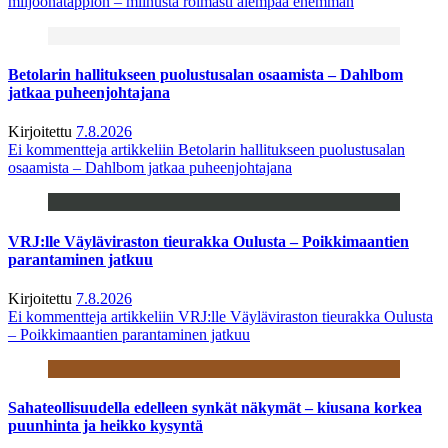
miljoonatappion – miinusta roimasti aiempaa enemmän
Betolarin hallitukseen puolustusalan osaamista – Dahlbom
jatkaa puheenjohtajana
Kirjoitettu
7.8.2026
Ei kommentteja
artikkeliin Betolarin hallitukseen puolustusalan
osaamista – Dahlbom jatkaa puheenjohtajana
VRJ:lle Väyläviraston tieurakka Oulusta – Poikkimaantien
parantaminen jatkuu
Kirjoitettu
7.8.2026
Ei kommentteja
artikkeliin VRJ:lle Väyläviraston tieurakka Oulusta
– Poikkimaantien parantaminen jatkuu
Sahateollisuudella edelleen synkät näkymät – kiusana korkea
puunhinta ja heikko kysyntä