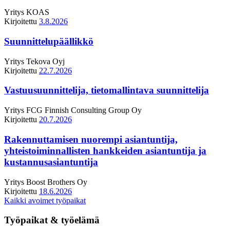
Yritys
KOAS
Kirjoitettu
3.8.2026
Suunnittelupäällikkö
Yritys
Tekova Oyj
Kirjoitettu
22.7.2026
Vastuusuunnittelija, tietomallintava suunnittelija
Yritys
FCG Finnish Consulting Group Oy
Kirjoitettu
20.7.2026
Rakennuttamisen nuorempi asiantuntija,
yhteistoiminnallisten hankkeiden asiantuntija ja
kustannusasiantuntija
Yritys
Boost Brothers Oy
Kirjoitettu
18.6.2026
Kaikki avoimet työpaikat
Työpaikat & työelämä