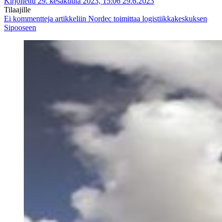
Kirjoitettu 29. kesäkuuta 2023, 15:06
29.6.2023
Tilaajille
Ei kommentteja
artikkeliin Nordec toimittaa logistiikkakeskuksen
Sipooseen