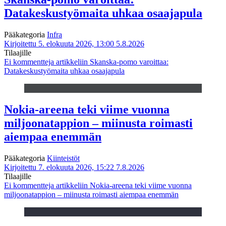
Datakeskustyömaita uhkaa osaajapula
Pääkategoria
Infra
Kirjoitettu 5. elokuuta 2026, 13:00
5.8.2026
Tilaajille
Ei kommentteja
artikkeliin Skanska-pomo varoittaa:
Datakeskustyömaita uhkaa osaajapula
Nokia-areena teki viime vuonna
miljoonatappion – miinusta roimasti
aiempaa enemmän
Pääkategoria
Kiinteistöt
Kirjoitettu 7. elokuuta 2026, 15:22
7.8.2026
Tilaajille
Ei kommentteja
artikkeliin Nokia-areena teki viime vuonna
miljoonatappion – miinusta roimasti aiempaa enemmän