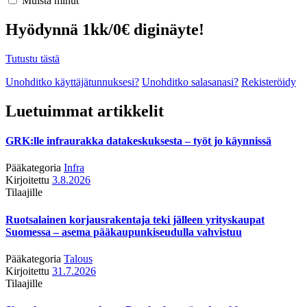
Muista minut
Hyödynnä 1kk/0€ diginäyte!
Tutustu tästä
Unohditko käyttäjätunnuksesi?
Unohditko salasanasi?
Rekisteröidy
Luetuimmat artikkelit
GRK:lle infraurakka datakeskuksesta – työt jo käynnissä
Pääkategoria
Infra
Kirjoitettu
3.8.2026
Tilaajille
Ruotsalainen korjausrakentaja teki jälleen yrityskaupat
Suomessa – asema pääkaupunkiseudulla vahvistuu
Pääkategoria
Talous
Kirjoitettu
31.7.2026
Tilaajille