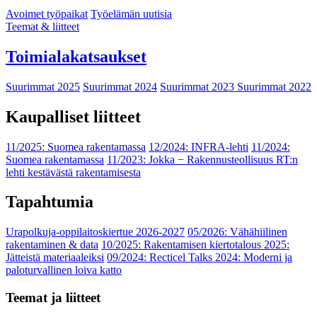
Avoimet työpaikat
Työelämän uutisia
Teemat & liitteet
Toimialakatsaukset
Suurimmat 2025
Suurimmat 2024
Suurimmat 2023
Suurimmat 2022
Kaupalliset liitteet
11/2025: Suomea rakentamassa
12/2024: INFRA-lehti
11/2024:
Suomea rakentamassa
11/2023: Jokka − Rakennusteollisuus RT:n
lehti kestävästä rakentamisesta
Tapahtumia
Urapolkuja-oppilaitoskiertue 2026-2027
05/2026: Vähähiilinen
rakentaminen & data
10/2025: Rakentamisen kiertotalous 2025:
Jätteistä materiaaleiksi
09/2024: Recticel Talks 2024: Moderni ja
paloturvallinen loiva katto
Teemat ja liitteet