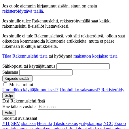
Jos et ole aiemmin kirjautunut sisään, sinun on ensin
rekisteröidyttävä täällä
.
Jos sinulle tulee Rakennuslehti, rekisteröitymällä saat kaikki
rakennuslehti.fi-sisällöt luettavaksesi.
Jos sinulle ei tule Rakennuslehteä, voit silti rekisteröityä, jolloin saat
oikeuden kommentoida lukottomia artikkeleita, mutta et pääse
lukemaan lukittuja artikkeleita.
Tilaa Rakennuslehti tästä
tai hyödynnä
maksuton koejakso tästä
.
Sähköposti tai käyttäjätunnus
Salasana
Kirjaudu sisään
Muista minut
Unohditko käyttäjätunnuksesi?
Unohditko salasanasi?
Rekisteröidy
Sulje
Etsi Rakennuslehti.fistä
Hae tältä sivustolta
Haku
Suositut avainsanat
YIT
SRV
skanska
Helsinki
Tilastokeskus
yrityskauppa
NCC
Espoo
asuntokauppa
asuntorakentaminen
Infra
talotekniikka
rakentaminen