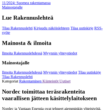
11/2024: Suomea rakentamassa
Mainostajalle
Lue Rakennuslehteä
Tilaa Rakennuslehti
Kirjaudu näköislehteen
Tilaa uutiskirje
RSS-
syöte
Mainosta & ilmoita
Ilmoita Rakennuslehdessä
Myynnin yhteystiedot
Mainostajalle
Ilmoita Rakennuslehdessä
Myynnin yhteystiedot
Tilaa uutiskirje
Tilaa Rakennuslehti
Kategoriat
Rakentaminen
Kiinteistöt
Uutiset
Nordec toimittaa teräsrakenteita
vaarallisen jätteen käsittelylaitokseen
Nordec ja Vantaan Energia ovat tehneet aiemminkin yhteistyötä.