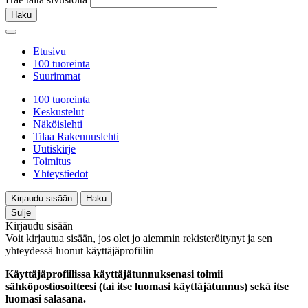
Haku
Etusivu
100 tuoreinta
Suurimmat
100 tuoreinta
Keskustelut
Näköislehti
Tilaa Rakennuslehti
Uutiskirje
Toimitus
Yhteystiedot
Kirjaudu sisään
Haku
Sulje
Kirjaudu sisään
Voit kirjautua sisään, jos olet jo aiemmin rekisteröitynyt ja sen
yhteydessä luonut käyttäjäprofiilin
Käyttäjäprofiilissa käyttäjätunnuksenasi toimii
sähköpostiosoitteesi (tai itse luomasi käyttäjätunnus) sekä itse
luomasi salasana.