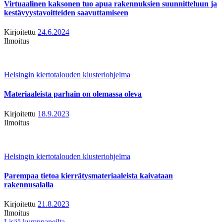
Virtuaalinen kaksonen tuo apua rakennuksien suunnitteluun ja
kestävyystavoitteiden saavuttamiseen
Kirjoitettu
24.6.2024
Ilmoitus
Helsingin kiertotalouden klusteriohjelma
Materiaaleista parhain on olemassa oleva
Kirjoitettu
18.9.2023
Ilmoitus
Helsingin kiertotalouden klusteriohjelma
Parempaa tietoa kierrätysmateriaaleista kaivataan
rakennusalalla
Kirjoitettu
21.8.2023
Ilmoitus
Lisää kumppaneilta