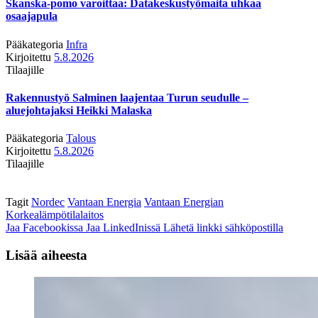
Skanska-pomo varoittaa: Datakeskustyömaita uhkaa
osaajapula
Pääkategoria
Infra
Kirjoitettu
5.8.2026
Tilaajille
Rakennustyö Salminen laajentaa Turun seudulle –
aluejohtajaksi Heikki Malaska
Pääkategoria
Talous
Kirjoitettu
5.8.2026
Tilaajille
Tagit
Nordec
Vantaan Energia
Vantaan Energian
Korkealämpötilalaitos
Jaa Facebookissa
Jaa LinkedInissä
Lähetä linkki sähköpostilla
Lisää aiheesta