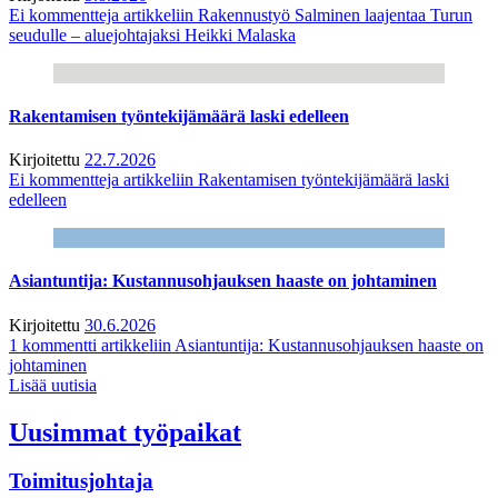
Ei kommentteja
artikkeliin Rakennustyö Salminen laajentaa Turun
seudulle – aluejohtajaksi Heikki Malaska
Rakentamisen työntekijämäärä laski edelleen
Kirjoitettu
22.7.2026
Ei kommentteja
artikkeliin Rakentamisen työntekijämäärä laski
edelleen
Asiantuntija: Kustannusohjauksen haaste on johtaminen
Kirjoitettu
30.6.2026
1 kommentti
artikkeliin Asiantuntija: Kustannusohjauksen haaste on
johtaminen
Lisää uutisia
Uusimmat työpaikat
Toimitusjohtaja