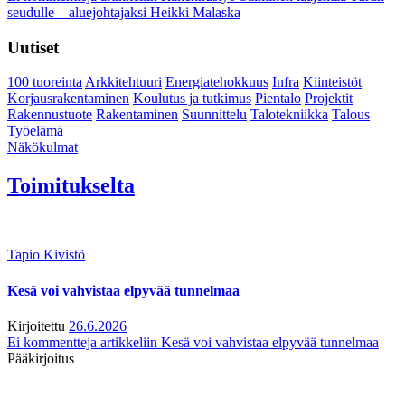
seudulle – aluejohtajaksi Heikki Malaska
Uutiset
100 tuoreinta
Arkkitehtuuri
Energiatehokkuus
Infra
Kiinteistöt
Korjausrakentaminen
Koulutus ja tutkimus
Pientalo
Projektit
Rakennustuote
Rakentaminen
Suunnittelu
Talotekniikka
Talous
Työelämä
Näkökulmat
Toimitukselta
Tapio Kivistö
Kesä voi vahvistaa elpyvää tunnelmaa
Kirjoitettu
26.6.2026
Ei kommentteja
artikkeliin Kesä voi vahvistaa elpyvää tunnelmaa
Pääkirjoitus