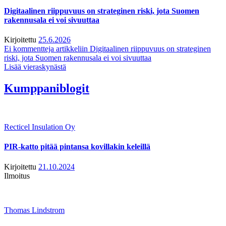
Digitaalinen riippuvuus on strateginen riski, jota Suomen
rakennusala ei voi sivuuttaa
Kirjoitettu
25.6.2026
Ei kommentteja
artikkeliin Digitaalinen riippuvuus on strateginen
riski, jota Suomen rakennusala ei voi sivuuttaa
Lisää vieraskynästä
Kumppaniblogit
Recticel Insulation Oy
PIR-katto pitää pintansa kovillakin keleillä
Kirjoitettu
21.10.2024
Ilmoitus
Thomas Lindstrom