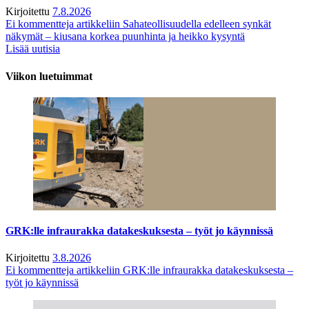
Kirjoitettu
7.8.2026
Ei kommentteja
artikkeliin Sahateollisuudella edelleen synkät
näkymät – kiusana korkea puunhinta ja heikko kysyntä
Lisää uutisia
Viikon luetuimmat
GRK:lle infraurakka datakeskuksesta – työt jo käynnissä
Kirjoitettu
3.8.2026
Ei kommentteja
artikkeliin GRK:lle infraurakka datakeskuksesta –
työt jo käynnissä