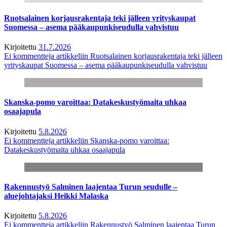
Ruotsalainen korjausrakentaja teki jälleen yrityskaupat
Suomessa – asema pääkaupunkiseudulla vahvistuu
Kirjoitettu
31.7.2026
Ei kommentteja
artikkeliin Ruotsalainen korjausrakentaja teki jälleen
yrityskaupat Suomessa – asema pääkaupunkiseudulla vahvistuu
Skanska-pomo varoittaa: Datakeskustyömaita uhkaa
osaajapula
Kirjoitettu
5.8.2026
Ei kommentteja
artikkeliin Skanska-pomo varoittaa:
Datakeskustyömaita uhkaa osaajapula
Rakennustyö Salminen laajentaa Turun seudulle –
aluejohtajaksi Heikki Malaska
Kirjoitettu
5.8.2026
Ei kommentteja
artikkeliin Rakennustyö Salminen laajentaa Turun