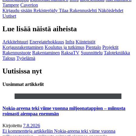
Tampere
Caverion
Kirjaudu sisään
Rekisteröidy
Tilaa Rakennuslehti
Näköislehdet
Uutiset
Lue lisää näistä aiheista
Arkkitehtuuri
Energiatehokkuus
Infra
Kiinteistöt
Korjausrakentaminen
Koulutus ja tutkimus
Pientalo
Projektit
Rakennustuote
Rakentaminen
RaksaTV
Suunnittelu
Talotekniikka
Talous
Työelämä
Uutisissa nyt
Uusimmat artikkelit
Nokia-areena teki viime vuonna miljoonatappion – miinusta
roimasti aiempaa enemmän
Kirjoitettu
7.8.2026
Ei kommentteja
artikkeliin Nokia-areena teki viime vuonna