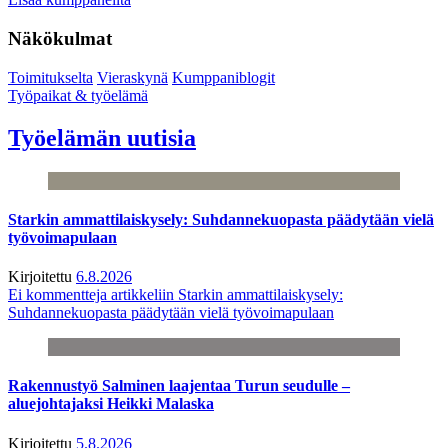
Näkökulmat
Toimitukselta
Vieraskynä
Kumppaniblogit
Työpaikat & työelämä
Työelämän uutisia
Starkin ammattilaiskysely: Suhdannekuopasta päädytään vielä
työvoimapulaan
Kirjoitettu
6.8.2026
Ei kommentteja
artikkeliin Starkin ammattilaiskysely:
Suhdannekuopasta päädytään vielä työvoimapulaan
Rakennustyö Salminen laajentaa Turun seudulle –
aluejohtajaksi Heikki Malaska
Kirjoitettu
5.8.2026