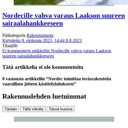
Nordecille vahva varaus Laakson suureen
sairaalahankkeeseen
Pääkategoria
Rakennustuote
Kirjoitettu 8. elokuuta 2023, 14:44
8.8.2023
Tilaajille
Ei kommentteja
artikkeliin Nordecille vahva varaus Laakson
suureen sairaalahankkeeseen
Tätä artikkelia ei ole kommentoitu
0 vastausta artikkeliin “Nordec toimittaa teräsrakenteita
vaarallisen jätteen käsittelylaitokseen”
Rakennuslehden luetuimmat
Tänään
Tällä viikolla
Tässä kuussa