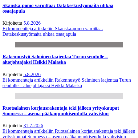
Skanska-pomo varoittaa: Datakeskustyömaita uhkaa
osaajapula
Kirjoitettu
5.8.2026
Ei kommentteja
artikkeliin Skanska-pomo varoittaa:
Datakeskustyömaita uhkaa osaajapula
Rakennustyö Salminen laajentaa Turun seudulle –
aluejohtajaksi Heikki Malaska
Kirjoitettu
5.8.2026
Ei kommentteja
artikkeliin Rakennustyö Salminen laajentaa Turun
seudulle – aluejohtajaksi Heikki Malaska
Ruotsalainen korjausrakentaja teki jälleen yrityskaupat
Suomessa – asema pääkaupunkiseudulla vahvistuu
Kirjoitettu
31.7.2026
Ei kommentteja
artikkeliin Ruotsalainen korjausrakentaja teki jälleen
yrityskaupat Suomessa – asema pääkaupunkiseudulla vahvistuu