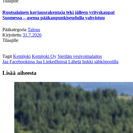
Tilaajille
Ruotsalainen korjausrakentaja teki jälleen yrityskaupat
Suomessa – asema pääkaupunkiseudulla vahvistuu
Pääkategoria
Talous
Kirjoitettu
31.7.2026
Tilaajille
Tagit
Kemijoki
Kemijoki Oy
Sierilän vesivoimalaitos
Jaa Facebookissa
Jaa LinkedInissä
Lähetä linkki sähköpostilla
Lisää aiheesta