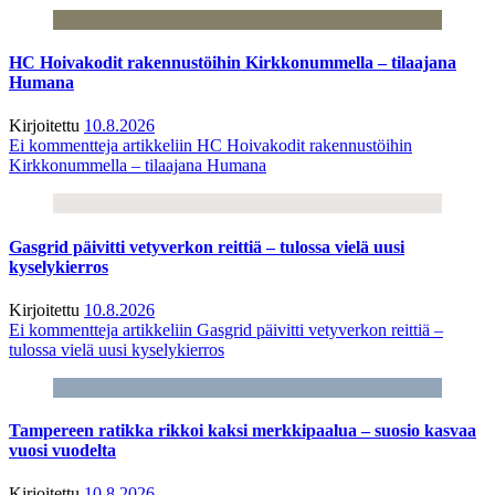
HC Hoivakodit rakennustöihin Kirkkonummella – tilaajana
Humana
Kirjoitettu
10.8.2026
Ei kommentteja
artikkeliin HC Hoivakodit rakennustöihin
Kirkkonummella – tilaajana Humana
Gasgrid päivitti vetyverkon reittiä – tulossa vielä uusi
kyselykierros
Kirjoitettu
10.8.2026
Ei kommentteja
artikkeliin Gasgrid päivitti vetyverkon reittiä –
tulossa vielä uusi kyselykierros
Tampereen ratikka rikkoi kaksi merkkipaalua – suosio kasvaa
vuosi vuodelta
Kirjoitettu
10.8.2026