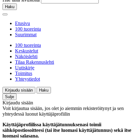
Haku
Etusivu
100 tuoreinta
Suurimmat
100 tuoreinta
Keskustelut
Näköislehti
Tilaa Rakennuslehti
Uutiskirje
Toimitus
Yhteystiedot
Kirjaudu sisään
Haku
Sulje
Kirjaudu sisään
Voit kirjautua sisään, jos olet jo aiemmin rekisteröitynyt ja sen
yhteydessä luonut käyttäjäprofiilin
Käyttäjäprofiilissa käyttäjätunnuksenasi toimii
sähköpostiosoitteesi (tai itse luomasi käyttäjätunnus) sekä itse
luomasi salasana.