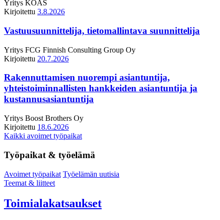
Yritys
KOAS
Kirjoitettu
3.8.2026
Vastuusuunnittelija, tietomallintava suunnittelija
Yritys
FCG Finnish Consulting Group Oy
Kirjoitettu
20.7.2026
Rakennuttamisen nuorempi asiantuntija,
yhteistoiminnallisten hankkeiden asiantuntija ja
kustannusasiantuntija
Yritys
Boost Brothers Oy
Kirjoitettu
18.6.2026
Kaikki avoimet työpaikat
Työpaikat & työelämä
Avoimet työpaikat
Työelämän uutisia
Teemat & liitteet
Toimialakatsaukset