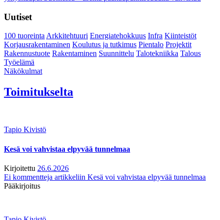
Uutiset
100 tuoreinta
Arkkitehtuuri
Energiatehokkuus
Infra
Kiinteistöt
Korjausrakentaminen
Koulutus ja tutkimus
Pientalo
Projektit
Rakennustuote
Rakentaminen
Suunnittelu
Talotekniikka
Talous
Työelämä
Näkökulmat
Toimitukselta
Tapio Kivistö
Kesä voi vahvistaa elpyvää tunnelmaa
Kirjoitettu
26.6.2026
Ei kommentteja
artikkeliin Kesä voi vahvistaa elpyvää tunnelmaa
Pääkirjoitus
Tapio Kivistö