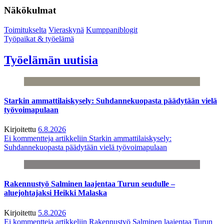
Näkökulmat
Toimitukselta
Vieraskynä
Kumppaniblogit
Työpaikat & työelämä
Työelämän uutisia
Starkin ammattilaiskysely: Suhdannekuopasta päädytään vielä
työvoimapulaan
Kirjoitettu
6.8.2026
Ei kommentteja
artikkeliin Starkin ammattilaiskysely:
Suhdannekuopasta päädytään vielä työvoimapulaan
Rakennustyö Salminen laajentaa Turun seudulle –
aluejohtajaksi Heikki Malaska
Kirjoitettu
5.8.2026
Ei kommentteja
artikkeliin Rakennustyö Salminen laajentaa Turun