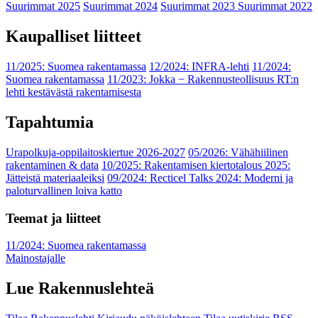
Suurimmat 2025
Suurimmat 2024
Suurimmat 2023
Suurimmat 2022
Kaupalliset liitteet
11/2025: Suomea rakentamassa
12/2024: INFRA-lehti
11/2024:
Suomea rakentamassa
11/2023: Jokka − Rakennusteollisuus RT:n
lehti kestävästä rakentamisesta
Tapahtumia
Urapolkuja-oppilaitoskiertue 2026-2027
05/2026: Vähähiilinen
rakentaminen & data
10/2025: Rakentamisen kiertotalous 2025:
Jätteistä materiaaleiksi
09/2024: Recticel Talks 2024: Moderni ja
paloturvallinen loiva katto
Teemat ja liitteet
11/2024: Suomea rakentamassa
Mainostajalle
Lue Rakennuslehteä