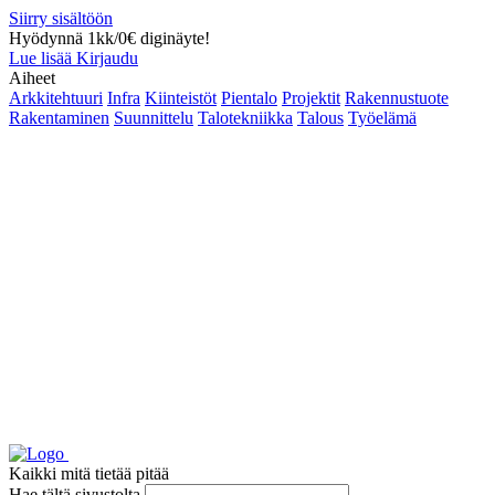
Siirry sisältöön
Hyödynnä 1kk/0€ diginäyte!
Lue lisää
Kirjaudu
Aiheet
Arkkitehtuuri
Infra
Kiinteistöt
Pientalo
Projektit
Rakennustuote
Rakentaminen
Suunnittelu
Talotekniikka
Talous
Työelämä
Kaikki mitä tietää pitää
Hae tältä sivustolta