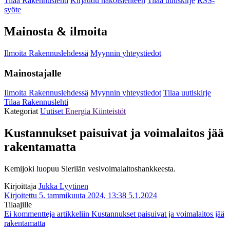
Tilaa Rakennuslehti
Kirjaudu näköislehteen
Tilaa uutiskirje
RSS-
syöte
Mainosta & ilmoita
Ilmoita Rakennuslehdessä
Myynnin yhteystiedot
Mainostajalle
Ilmoita Rakennuslehdessä
Myynnin yhteystiedot
Tilaa uutiskirje
Tilaa Rakennuslehti
Kategoriat
Uutiset
Energia
Kiinteistöt
Kustannukset paisuivat ja voimalaitos jää
rakentamatta
Kemijoki luopuu Sierilän vesivoimalaitoshankkeesta.
Kirjoittaja
Jukka Lyytinen
Kirjoitettu 5. tammikuuta 2024, 13:38
5.1.2024
Tilaajille
Ei kommentteja
artikkeliin Kustannukset paisuivat ja voimalaitos jää
rakentamatta