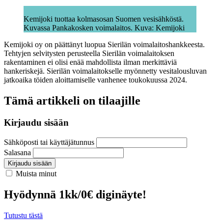
Kemijoki tuottaa kolmasosan Suomen vesisähköstä.
Kuvassa Pankakosken voimalaitos. Kuva: Kemijoki
Kemijoki oy on päättänyt luopua Sierilän voimalaitoshankkeesta.
Tehtyjen selvitysten perusteella Sierilän voimalaitoksen
rakentaminen ei olisi enää mahdollista ilman merkittäviä
hankeriskejä. Sierilän voimalaitokselle myönnetty vesitalousluvan
jatkoaika töiden aloittamiselle vanhenee toukokuussa 2024.
Tämä artikkeli on tilaajille
Kirjaudu sisään
Sähköposti tai käyttäjätunnus
Salasana
Kirjaudu sisään
Muista minut
Hyödynnä 1kk/0€ diginäyte!
Tutustu tästä