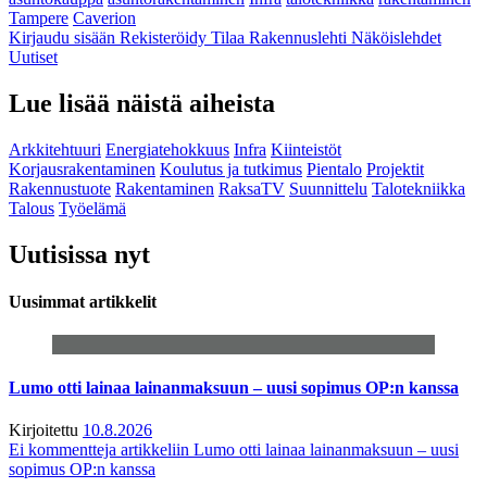
Tampere
Caverion
Kirjaudu sisään
Rekisteröidy
Tilaa Rakennuslehti
Näköislehdet
Uutiset
Lue lisää näistä aiheista
Arkkitehtuuri
Energiatehokkuus
Infra
Kiinteistöt
Korjausrakentaminen
Koulutus ja tutkimus
Pientalo
Projektit
Rakennustuote
Rakentaminen
RaksaTV
Suunnittelu
Talotekniikka
Talous
Työelämä
Uutisissa nyt
Uusimmat artikkelit
Lumo otti lainaa lainanmaksuun – uusi sopimus OP:n kanssa
Kirjoitettu
10.8.2026
Ei kommentteja
artikkeliin Lumo otti lainaa lainanmaksuun – uusi
sopimus OP:n kanssa