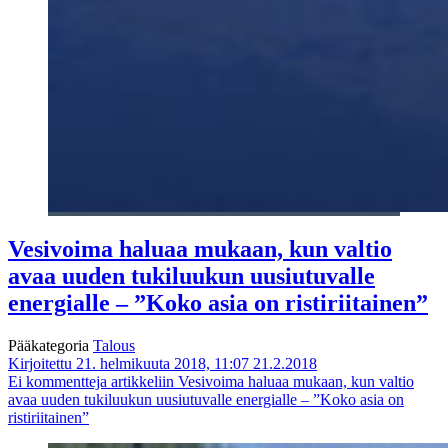
Vesivoima haluaa mukaan, kun valtio
avaa uuden tukiluukun uusiutuvalle
energialle – ”Koko asia on ristiriitainen”
Pääkategoria
Talous
Kirjoitettu 21. helmikuuta 2018, 11:07
21.2.2018
Ei kommentteja
artikkeliin Vesivoima haluaa mukaan, kun valtio
avaa uuden tukiluukun uusiutuvalle energialle – ”Koko asia on
ristiriitainen”