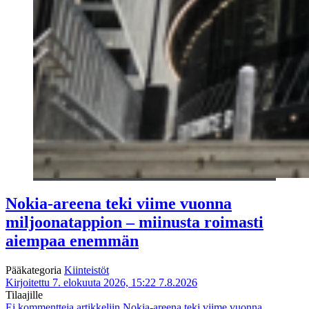
Nokia-areena teki viime vuonna
miljoonatappion – miinusta roimasti
aiempaa enemmän
Pääkategoria
Kiinteistöt
Kirjoitettu 7. elokuuta 2026, 15:22
7.8.2026
Tilaajille
Ei kommentteja
artikkeliin Nokia-areena teki viime vuonna