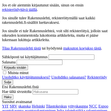
Jos et ole aiemmin kirjautunut sisään, sinun on ensin
rekisteröidyttävä täällä
.
Jos sinulle tulee Rakennuslehti, rekisteröitymällä saat kaikki
rakennuslehti.fi-sisällöt luettavaksesi.
Jos sinulle ei tule Rakennuslehteä, voit silti rekisteröityä, jolloin saat
oikeuden kommentoida lukottomia artikkeleita, mutta et pääse
lukemaan lukittuja artikkeleita.
Tilaa Rakennuslehti tästä
tai hyödynnä
maksuton koejakso tästä
.
Sähköposti tai käyttäjätunnus
Salasana
Kirjaudu sisään
Muista minut
Unohditko käyttäjätunnuksesi?
Unohditko salasanasi?
Rekisteröidy
Sulje
Etsi Rakennuslehti.fistä
Hae tältä sivustolta
Haku
Suositut avainsanat
YIT
SRV
skanska
Helsinki
Tilastokeskus
yrityskauppa
NCC
Espoo
asuntokauppa
asuntorakentaminen
Infra
talotekniikka
rakentaminen