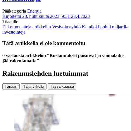
Pääkategoria
Energia
Kirjoitettu 28. huhtikuuta 2023, 9:31
28.4.2023
Tilaajille
Ei kommentteja
artikkeliin Vesivoimayhtiö Kemijoki pohtii miljardi-
investointeja
Tätä artikkelia ei ole kommentoitu
0 vastausta artikkeliin “Kustannukset paisuivat ja voimalaitos
jää rakentamatta”
Rakennuslehden luetuimmat
Tänään
Tällä viikolla
Tässä kuussa