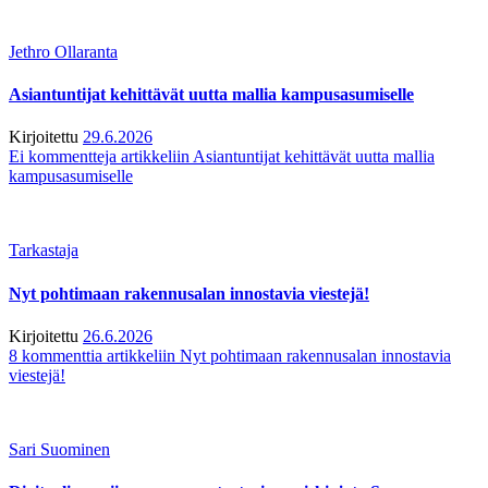
Jethro Ollaranta
Asiantuntijat kehittävät uutta mallia kampusasumiselle
Kirjoitettu
29.6.2026
Ei kommentteja
artikkeliin Asiantuntijat kehittävät uutta mallia
kampusasumiselle
Tarkastaja
Nyt pohtimaan rakennusalan innostavia viestejä!
Kirjoitettu
26.6.2026
8 kommenttia
artikkeliin Nyt pohtimaan rakennusalan innostavia
viestejä!
Sari Suominen