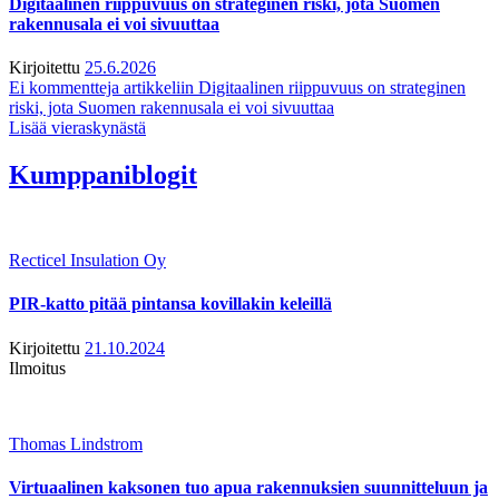
Digitaalinen riippuvuus on strateginen riski, jota Suomen
rakennusala ei voi sivuuttaa
Kirjoitettu
25.6.2026
Ei kommentteja
artikkeliin Digitaalinen riippuvuus on strateginen
riski, jota Suomen rakennusala ei voi sivuuttaa
Lisää vieraskynästä
Kumppaniblogit
Recticel Insulation Oy
PIR-katto pitää pintansa kovillakin keleillä
Kirjoitettu
21.10.2024
Ilmoitus
Thomas Lindstrom
Virtuaalinen kaksonen tuo apua rakennuksien suunnitteluun ja