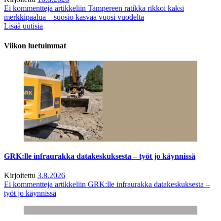
Ei kommentteja
artikkeliin Tampereen ratikka rikkoi kaksi
merkkipaalua – suosio kasvaa vuosi vuodelta
Lisää uutisia
Viikon luetuimmat
GRK:lle infraurakka datakeskuksesta – työt jo käynnissä
Kirjoitettu
3.8.2026
Ei kommentteja
artikkeliin GRK:lle infraurakka datakeskuksesta –
työt jo käynnissä