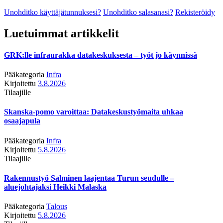
Unohditko käyttäjätunnuksesi?
Unohditko salasanasi?
Rekisteröidy
Luetuimmat artikkelit
GRK:lle infraurakka datakeskuksesta – työt jo käynnissä
Pääkategoria
Infra
Kirjoitettu
3.8.2026
Tilaajille
Skanska-pomo varoittaa: Datakeskustyömaita uhkaa
osaajapula
Pääkategoria
Infra
Kirjoitettu
5.8.2026
Tilaajille
Rakennustyö Salminen laajentaa Turun seudulle –
aluejohtajaksi Heikki Malaska
Pääkategoria
Talous
Kirjoitettu
5.8.2026