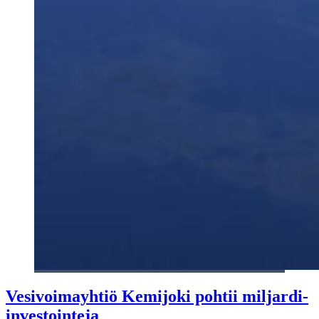
Vesivoimayhtiö Kemijoki pohtii miljardi-
investointeja