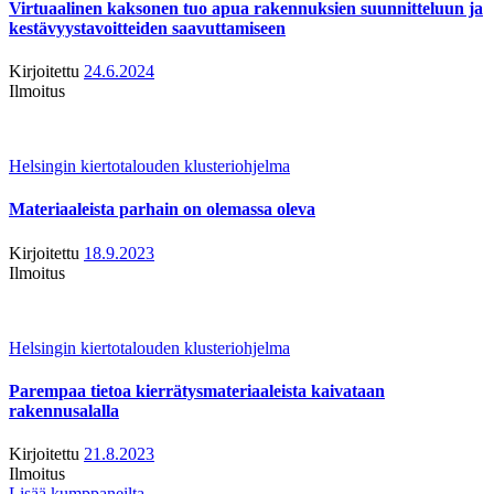
Virtuaalinen kaksonen tuo apua rakennuksien suunnitteluun ja
kestävyystavoitteiden saavuttamiseen
Kirjoitettu
24.6.2024
Ilmoitus
Helsingin kiertotalouden klusteriohjelma
Materiaaleista parhain on olemassa oleva
Kirjoitettu
18.9.2023
Ilmoitus
Helsingin kiertotalouden klusteriohjelma
Parempaa tietoa kierrätysmateriaaleista kaivataan
rakennusalalla
Kirjoitettu
21.8.2023
Ilmoitus
Lisää kumppaneilta