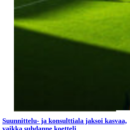
Suunnittelu- ja konsulttiala jaksoi kasvaa,
vaikka suhdanne koetteli