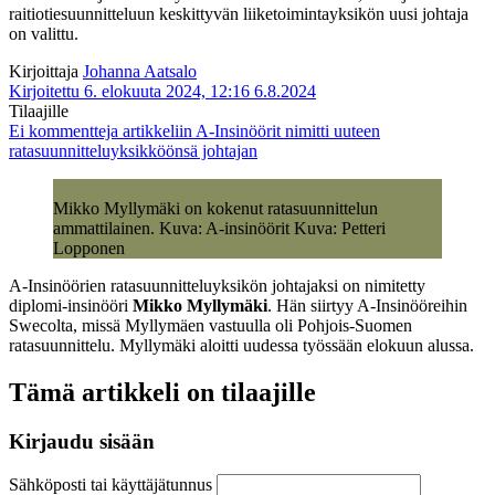
raitiotiesuunnitteluun keskittyvän liiketoimintayksikön uusi johtaja
on valittu.
Kirjoittaja
Johanna Aatsalo
Kirjoitettu 6. elokuuta 2024, 12:16
6.8.2024
Tilaajille
Ei kommentteja
artikkeliin A-Insinöörit nimitti uuteen
ratasuunnitteluyksikköönsä johtajan
Mikko Myllymäki on kokenut ratasuunnittelun
ammattilainen. Kuva: A-insinöörit Kuva: Petteri
Lopponen
A-Insinöörien ratasuunnitteluyksikön johtajaksi on nimitetty
diplomi-insinööri
Mikko Myllymäki
. Hän siirtyy A-Insinööreihin
Swecolta, missä Myllymäen vastuulla oli Pohjois-Suomen
ratasuunnittelu. Myllymäki aloitti uudessa työssään elokuun alussa.
Tämä artikkeli on tilaajille
Kirjaudu sisään
Sähköposti tai käyttäjätunnus