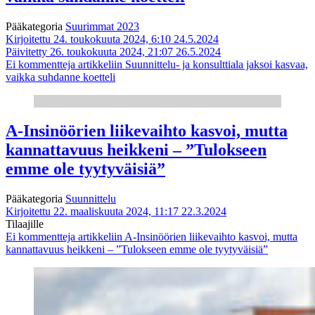
Pääkategoria
Suurimmat 2023
Kirjoitettu 24. toukokuuta 2024, 6:10
24.5.2024
Päivitetty 26. toukokuuta 2024, 21:07
26.5.2024
Ei kommentteja
artikkeliin Suunnittelu- ja konsulttiala jaksoi kasvaa,
vaikka suhdanne koetteli
A-Insinöörien liikevaihto kasvoi, mutta
kannattavuus heikkeni – ”Tulokseen
emme ole tyytyväisiä”
Pääkategoria
Suunnittelu
Kirjoitettu 22. maaliskuuta 2024, 11:17
22.3.2024
Tilaajille
Ei kommentteja
artikkeliin A-Insinöörien liikevaihto kasvoi, mutta
kannattavuus heikkeni – ”Tulokseen emme ole tyytyväisiä”