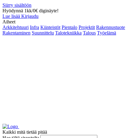
Siirry sisältöön
Hyödynnä 1kk/0€ diginäyte!
Lue lisää
Kirjaudu
Aiheet
Arkkitehtuuri
Infra
Kiinteistöt
Pientalo
Projektit
Rakennustuote
Rakentaminen
Suunnittelu
Talotekniikka
Talous
Työelämä
Kaikki mitä tietää pitää
Hae tältä sivustolta