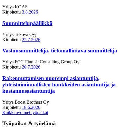
Yritys
KOAS
Kirjoitettu
3.8.2026
Suunnittelupäällikkö
Yritys
Tekova Oyj
Kirjoitettu
22.7.2026
Vastuusuunnittelija, tietomallintava suunnittelija
Yritys
FCG Finnish Consulting Group Oy
Kirjoitettu
20.7.2026
Rakennuttamisen nuorempi asiantuntija,
yhteistoiminnallisten hankkeiden asiantuntija ja
kustannusasiantuntija
Yritys
Boost Brothers Oy
Kirjoitettu
18.6.2026
Kaikki avoimet työpaikat
Työpaikat & työelämä