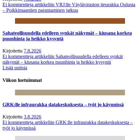
Ei kommentteja
artikkeliin VRJ:lle Väyläviraston tieurakka Oulusta
– Poikkimaantien parantaminen jatkuu
Sahateollisuudella edelleen synkät näkymät – kiusana korkea
puunhinta ja heikko kysyntä
Kirjoitettu
7.8.2026
Ei kommentteja
artikkeliin Sahateollisuudella edelleen synkät
näkymät – kiusana korkea puunhinta ja heikko kysyntä
Lisää uutisia
Viikon luetuimmat
GRK:lle infraurakka datakeskuksesta – työt jo käynnissä
Kirjoitettu
3.8.2026
Ei kommentteja
artikkeliin GRK:lle infraurakka datakeskuksesta –
työt jo käynnissä