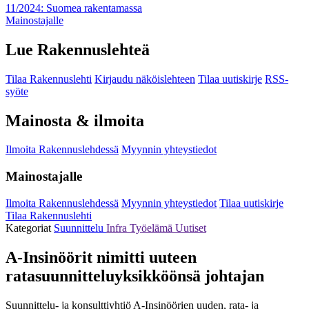
11/2024: Suomea rakentamassa
Mainostajalle
Lue Rakennuslehteä
Tilaa Rakennuslehti
Kirjaudu näköislehteen
Tilaa uutiskirje
RSS-
syöte
Mainosta & ilmoita
Ilmoita Rakennuslehdessä
Myynnin yhteystiedot
Mainostajalle
Ilmoita Rakennuslehdessä
Myynnin yhteystiedot
Tilaa uutiskirje
Tilaa Rakennuslehti
Kategoriat
Suunnittelu
Infra
Työelämä
Uutiset
A-Insinöörit nimitti uuteen
ratasuunnitteluyksikköönsä johtajan
Suunnittelu- ja konsulttiyhtiö A-Insinöörien uuden, rata- ja