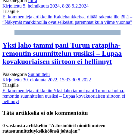
Pääkategoria
Infra
Kirjoitettu 5. helmikuuta 2024, 8:28
5.2.2024
Tilaajille
Ei kommentteja
artikkeliin Raidehankkeissa riittää rakentajille töitä –
”Näkymät markkinoilla ovat selkeästi paremmat kuin viime vuonna”
Yksi laho tammi pani Turun ratapiha­
remontin suunnittelun uusiksi – Lupaa
kova­kuoriaisen siirtoon ei hellinnyt
Pääkategoria
Suunnittelu
Kirjoitettu 30. elokuuta 2022, 15:33
30.8.2022
Tilaajille
Ei kommentteja
artikkeliin Yksi laho tammi pani Turun ratapiha­
remontin suunnittelun uusiksi – Lupaa kova­kuoriaisen siirtoon ei
hellinnyt
Tätä artikkelia ei ole kommentoitu
0 vastausta artikkeliin “A-Insinöörit nimitti uuteen
ratasuunnitteluyksikköönsä johtajan”