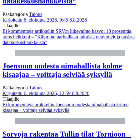
datakeskushankkeista”
Pääkategoria
Talous
Kirjoitettu 6. elokuuta 2026, 9:45
6.8.2026
Tilaajille
Ei kommentteja
artikkeliin SRV:n liikevaihto kasvoi 18 prosenttia,
tulos heikkeni – ”Käymme parhaillaan lukuisia neuvotteluja uusista
datakeskushankkeista”
Joensuun uudesta uimahallista kolme
kisaajaa – voittaja selviää syksyllä
Pääkategoria
Talous
Kirjoitettu 6. elokuuta 2026, 12:59
6.8.2026
Tilaajille
Ei kommentteja
artikkeliin Joensuun uudesta uimahallista kolme
kisaajaa – voittaja selviää syksyllä
Sorvoja rakentaa Tullin tilat Tornioon –