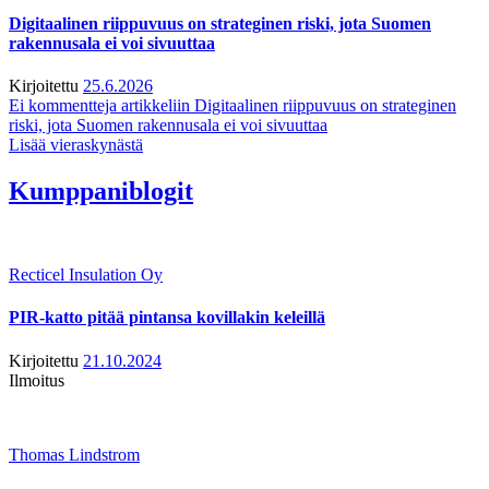
Digitaalinen riippuvuus on strateginen riski, jota Suomen
rakennusala ei voi sivuuttaa
Kirjoitettu
25.6.2026
Ei kommentteja
artikkeliin Digitaalinen riippuvuus on strateginen
riski, jota Suomen rakennusala ei voi sivuuttaa
Lisää vieraskynästä
Kumppaniblogit
Recticel Insulation Oy
PIR-katto pitää pintansa kovillakin keleillä
Kirjoitettu
21.10.2024
Ilmoitus
Thomas Lindstrom