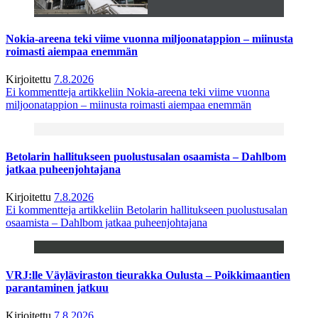
Nokia-areena teki viime vuonna miljoonatappion – miinusta
roimasti aiempaa enemmän
Kirjoitettu
7.8.2026
Ei kommentteja
artikkeliin Nokia-areena teki viime vuonna
miljoonatappion – miinusta roimasti aiempaa enemmän
Betolarin hallitukseen puolustusalan osaamista – Dahlbom
jatkaa puheenjohtajana
Kirjoitettu
7.8.2026
Ei kommentteja
artikkeliin Betolarin hallitukseen puolustusalan
osaamista – Dahlbom jatkaa puheenjohtajana
VRJ:lle Väyläviraston tieurakka Oulusta – Poikkimaantien
parantaminen jatkuu
Kirjoitettu
7.8.2026