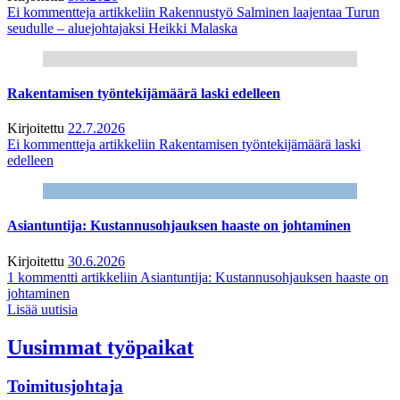
Ei kommentteja
artikkeliin Rakennustyö Salminen laajentaa Turun
seudulle – aluejohtajaksi Heikki Malaska
Rakentamisen työntekijämäärä laski edelleen
Kirjoitettu
22.7.2026
Ei kommentteja
artikkeliin Rakentamisen työntekijämäärä laski
edelleen
Asiantuntija: Kustannusohjauksen haaste on johtaminen
Kirjoitettu
30.6.2026
1 kommentti
artikkeliin Asiantuntija: Kustannusohjauksen haaste on
johtaminen
Lisää uutisia
Uusimmat työpaikat
Toimitusjohtaja