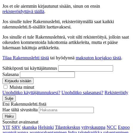
Jos et ole aiemmin kirjautunut sisään, sinun on ensin
rekisteröidyttävä täällä
.
Jos sinulle tulee Rakennuslehti, rekisteröitymällä saat kaikki
rakennuslehti.fi-sisällöt luettavaksesi.
Jos sinulle ei tule Rakennuslehteä, voit silti rekisteröityä, jolloin saat
oikeuden kommentoida lukottomia artikkeleita, mutta et pääse
lukemaan lukittuja artikkeleita.
Tilaa Rakennuslehti tästä
tai hyödynnä
maksuton koejakso tästä
.
Sähköposti tai käyttäjätunnus
Salasana
Kirjaudu sisään
Muista minut
Unohditko käyttäjätunnuksesi?
Unohditko salasanasi?
Rekisteröidy
Sulje
Etsi Rakennuslehti.fistä
Hae tältä sivustolta
Haku
Suositut avainsanat
YIT
SRV
skanska
Helsinki
Tilastokeskus
yrityskauppa
NCC
Espoo
asuntokauppa
asuntorakentaminen
Infra
talotekniikka
rakentaminen