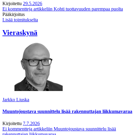
Kirjoitettu
29.5.2026
Ei kommentteja
artikkeliin Kohti tuottavuuden parempaa puolta
Pääkirjoitus
Lisää toimitukselta
Vieraskynä
Jarkko Liuska
Muuntojoustava suunnittelu lisää rakennuttajan liikkumavaraa
Kirjoitettu
7.7.2026
Ei kommentteja
artikkeliin Muuntojoustava suunnittelu lisää
rakennuttajan liikkumavaraa