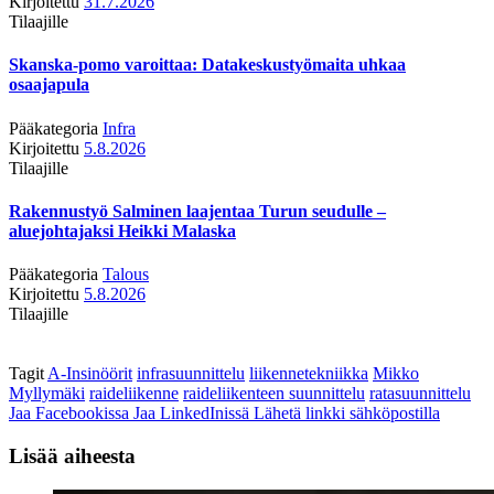
Kirjoitettu
31.7.2026
Tilaajille
Skanska-pomo varoittaa: Datakeskustyömaita uhkaa
osaajapula
Pääkategoria
Infra
Kirjoitettu
5.8.2026
Tilaajille
Rakennustyö Salminen laajentaa Turun seudulle –
aluejohtajaksi Heikki Malaska
Pääkategoria
Talous
Kirjoitettu
5.8.2026
Tilaajille
Tagit
A-Insinöörit
infrasuunnittelu
liikennetekniikka
Mikko
Myllymäki
raideliikenne
raideliikenteen suunnittelu
ratasuunnittelu
Jaa Facebookissa
Jaa LinkedInissä
Lähetä linkki sähköpostilla
Lisää aiheesta