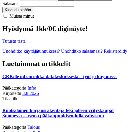
Salasana
Kirjaudu sisään
Muista minut
Hyödynnä 1kk/0€ diginäyte!
Tutustu tästä
Unohditko käyttäjätunnuksesi?
Unohditko salasanasi?
Rekisteröidy
Luetuimmat artikkelit
GRK:lle infraurakka datakeskuksesta – työt jo käynnissä
Pääkategoria
Infra
Kirjoitettu
3.8.2026
Tilaajille
Ruotsalainen korjausrakentaja teki jälleen yrityskaupat
Suomessa – asema pääkaupunkiseudulla vahvistuu
Pääkategoria
Talous