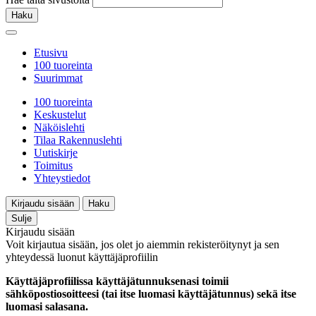
Haku
Etusivu
100 tuoreinta
Suurimmat
100 tuoreinta
Keskustelut
Näköislehti
Tilaa Rakennuslehti
Uutiskirje
Toimitus
Yhteystiedot
Kirjaudu sisään
Haku
Sulje
Kirjaudu sisään
Voit kirjautua sisään, jos olet jo aiemmin rekisteröitynyt ja sen
yhteydessä luonut käyttäjäprofiilin
Käyttäjäprofiilissa käyttäjätunnuksenasi toimii
sähköpostiosoitteesi (tai itse luomasi käyttäjätunnus) sekä itse
luomasi salasana.