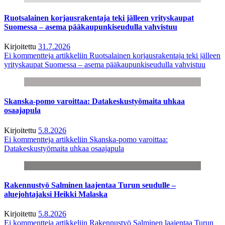
Ruotsalainen korjausrakentaja teki jälleen yrityskaupat
Suomessa – asema pääkaupunkiseudulla vahvistuu
Kirjoitettu
31.7.2026
Ei kommentteja
artikkeliin Ruotsalainen korjausrakentaja teki jälleen
yrityskaupat Suomessa – asema pääkaupunkiseudulla vahvistuu
Skanska-pomo varoittaa: Datakeskustyömaita uhkaa
osaajapula
Kirjoitettu
5.8.2026
Ei kommentteja
artikkeliin Skanska-pomo varoittaa:
Datakeskustyömaita uhkaa osaajapula
Rakennustyö Salminen laajentaa Turun seudulle –
aluejohtajaksi Heikki Malaska
Kirjoitettu
5.8.2026
Ei kommentteja
artikkeliin Rakennustyö Salminen laajentaa Turun