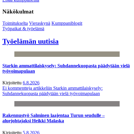
Näkökulmat
Toimitukselta
Vieraskynä
Kumppaniblogit
Työpaikat & työelämä
Työelämän uutisia
Starkin ammattilaiskysely: Suhdannekuopasta päädytään vielä
työvoimapulaan
Kirjoitettu
6.8.2026
Ei kommentteja
artikkeliin Starkin ammattilaiskysely:
Suhdannekuopasta päädytään vielä työvoimapulaan
Rakennustyö Salminen laajentaa Turun seudulle –
aluejohtajaksi Heikki Malaska
Kirjoitettu
5.8.2026