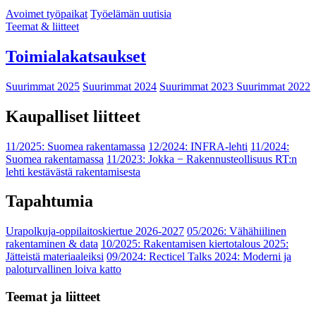
Avoimet työpaikat
Työelämän uutisia
Teemat & liitteet
Toimialakatsaukset
Suurimmat 2025
Suurimmat 2024
Suurimmat 2023
Suurimmat 2022
Kaupalliset liitteet
11/2025: Suomea rakentamassa
12/2024: INFRA-lehti
11/2024:
Suomea rakentamassa
11/2023: Jokka − Rakennusteollisuus RT:n
lehti kestävästä rakentamisesta
Tapahtumia
Urapolkuja-oppilaitoskiertue 2026-2027
05/2026: Vähähiilinen
rakentaminen & data
10/2025: Rakentamisen kiertotalous 2025:
Jätteistä materiaaleiksi
09/2024: Recticel Talks 2024: Moderni ja
paloturvallinen loiva katto
Teemat ja liitteet