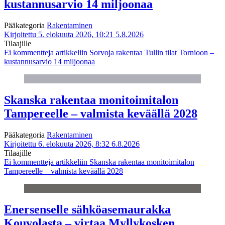
kustannusarvio 14 miljoonaa
Pääkategoria
Rakentaminen
Kirjoitettu 5. elokuuta 2026, 10:21
5.8.2026
Tilaajille
Ei kommentteja
artikkeliin Sorvoja rakentaa Tullin tilat Tornioon –
kustannusarvio 14 miljoonaa
Skanska rakentaa monitoimitalon
Tampereelle – valmista keväällä 2028
Pääkategoria
Rakentaminen
Kirjoitettu 6. elokuuta 2026, 8:32
6.8.2026
Tilaajille
Ei kommentteja
artikkeliin Skanska rakentaa monitoimitalon
Tampereelle – valmista keväällä 2028
Enersenselle sähköasemaurakka
Kouvolasta – virtaa Myllykosken