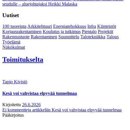
seudulle – aluejohtajaksi Heikki Malaska
Uutiset
100 tuoreinta
Arkkitehtuuri
Energiatehokkuus
Infra
Kiinteistöt
Korjausrakentaminen
Koulutus ja tutkimus
Pientalo
Projektit
Rakennustuote
Rakentaminen
Suunnittelu
Talotekniikka
Talous
Työelämä
Näkökulmat
Toimitukselta
Tapio Kivistö
Kesä voi vahvistaa elpyvää tunnelmaa
Kirjoitettu
26.6.2026
Ei kommentteja
artikkeliin Kesä voi vahvistaa elpyvää tunnelmaa
Pääkirjoitus