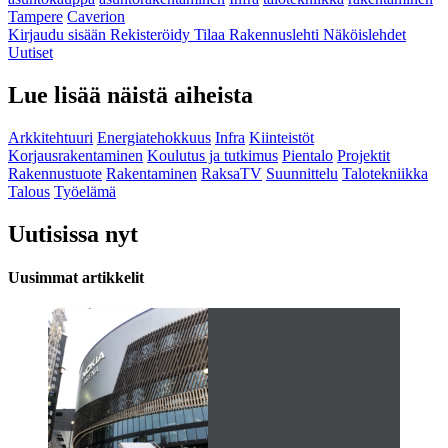
Tampere
Caverion
Kirjaudu sisään
Rekisteröidy
Tilaa Rakennuslehti
Näköislehdet
Uutiset
Lue lisää näistä aiheista
Arkkitehtuuri
Energiatehokkuus
Infra
Kiinteistöt
Korjausrakentaminen
Koulutus ja tutkimus
Pientalo
Projektit
Rakennustuote
Rakentaminen
RaksaTV
Suunnittelu
Talotekniikka
Talous
Työelämä
Uutisissa nyt
Uusimmat artikkelit