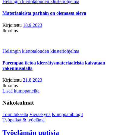
Helsingin kiertotalouden klusteriohjelma
Materiaaleista parhain on olemassa oleva
Kirjoitettu
18.9.2023
Ilmoitus
Helsingin kiertotalouden klusteriohjelma
Parempaa tietoa kierrätysmateriaaleista kaivataan
rakennusalalla
Kirjoitettu
21.8.2023
Ilmoitus
Lisää kumppaneilta
Näkökulmat
Toimitukselta
Vieraskynä
Kumppaniblogit
Työpaikat & työelämä
Työelämän uutisia