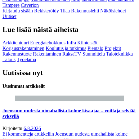
Tampere
Caverion
Kirjaudu sisään
Rekisteröidy
Tilaa Rakennuslehti
Näköislehdet
Uutiset
Lue lisää näistä aiheista
Arkkitehtuuri
Energiatehokkuus
Infra
Kiinteistöt
Korjausrakentaminen
Koulutus ja tutkimus
Pientalo
Projektit
Rakennustuote
Rakentaminen
RaksaTV
Suunnittelu
Talotekniikka
Talous
Työelämä
Uutisissa nyt
Uusimmat artikkelit
Joensuun uudesta uimahallista kolme kisaajaa – voittaja selviää
syksyllä
Kirjoitettu
6.8.2026
Ei kommentteja
artikkeliin Joensuun uudesta uimahallista kolme