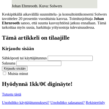
Johan Ehrnrooth. Kuva: Solwers
Keskipitkällä aikavälillä suunnittelu- ja konsultointikonserni Solwers
tavoittelee 20 prosentin vuosittaista kasvua. Toimitusjohtaja
Johan
Ehrnrooth
sanoo, että suunta kasvuyhtiönä jatkuu ennallaan. Tämä
tarkoittaa myös uusia, harkittuja yritysostoja tulevaisuudessa.
Tämä artikkeli on tilaajille
Kirjaudu sisään
Sähköposti tai käyttäjätunnus
Salasana
Kirjaudu sisään
Muista minut
Hyödynnä 1kk/0€ diginäyte!
Tutustu tästä
Unohditko käyttäjätunnuksesi?
Unohditko salasanasi?
Rekisteröidy