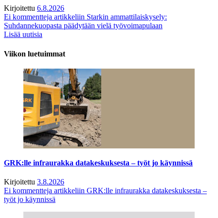
Kirjoitettu
6.8.2026
Ei kommentteja
artikkeliin Starkin ammattilaiskysely:
Suhdannekuopasta päädytään vielä työvoimapulaan
Lisää uutisia
Viikon luetuimmat
GRK:lle infraurakka datakeskuksesta – työt jo käynnissä
Kirjoitettu
3.8.2026
Ei kommentteja
artikkeliin GRK:lle infraurakka datakeskuksesta –
työt jo käynnissä