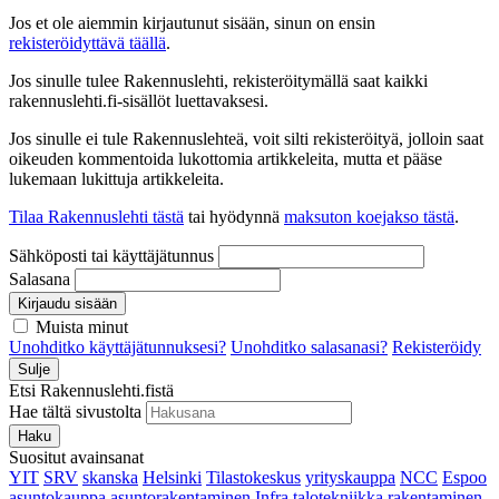
Jos et ole aiemmin kirjautunut sisään, sinun on ensin
rekisteröidyttävä täällä
.
Jos sinulle tulee Rakennuslehti, rekisteröitymällä saat kaikki
rakennuslehti.fi-sisällöt luettavaksesi.
Jos sinulle ei tule Rakennuslehteä, voit silti rekisteröityä, jolloin saat
oikeuden kommentoida lukottomia artikkeleita, mutta et pääse
lukemaan lukittuja artikkeleita.
Tilaa Rakennuslehti tästä
tai hyödynnä
maksuton koejakso tästä
.
Sähköposti tai käyttäjätunnus
Salasana
Kirjaudu sisään
Muista minut
Unohditko käyttäjätunnuksesi?
Unohditko salasanasi?
Rekisteröidy
Sulje
Etsi Rakennuslehti.fistä
Hae tältä sivustolta
Haku
Suositut avainsanat
YIT
SRV
skanska
Helsinki
Tilastokeskus
yrityskauppa
NCC
Espoo
asuntokauppa
asuntorakentaminen
Infra
talotekniikka
rakentaminen