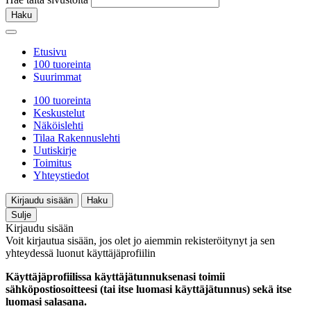
Haku
Etusivu
100 tuoreinta
Suurimmat
100 tuoreinta
Keskustelut
Näköislehti
Tilaa Rakennuslehti
Uutiskirje
Toimitus
Yhteystiedot
Kirjaudu sisään
Haku
Sulje
Kirjaudu sisään
Voit kirjautua sisään, jos olet jo aiemmin rekisteröitynyt ja sen
yhteydessä luonut käyttäjäprofiilin
Käyttäjäprofiilissa käyttäjätunnuksenasi toimii
sähköpostiosoitteesi (tai itse luomasi käyttäjätunnus) sekä itse
luomasi salasana.