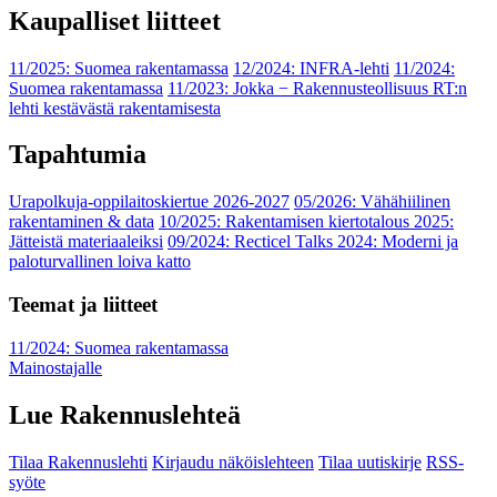
Kaupalliset liitteet
11/2025: Suomea rakentamassa
12/2024: INFRA-lehti
11/2024:
Suomea rakentamassa
11/2023: Jokka − Rakennusteollisuus RT:n
lehti kestävästä rakentamisesta
Tapahtumia
Urapolkuja-oppilaitoskiertue 2026-2027
05/2026: Vähähiilinen
rakentaminen & data
10/2025: Rakentamisen kiertotalous 2025:
Jätteistä materiaaleiksi
09/2024: Recticel Talks 2024: Moderni ja
paloturvallinen loiva katto
Teemat ja liitteet
11/2024: Suomea rakentamassa
Mainostajalle
Lue Rakennuslehteä
Tilaa Rakennuslehti
Kirjaudu näköislehteen
Tilaa uutiskirje
RSS-
syöte