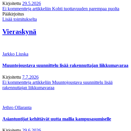
Kirjoitettu
29.5.2026
Ei kommentteja
artikkeliin Kohti tuottavuuden parempaa puolta
Pääkirjoitus
Lisää toimitukselta
Vieraskynä
Jarkko Liuska
Muuntojoustava suunnittelu lisää rakennuttajan liikkumavaraa
Kirjoitettu
7.7.2026
Ei kommentteja
artikkeliin Muuntojoustava suunnittelu lisää
rakennuttajan liikkumavaraa
Jethro Ollaranta
Asiantuntijat kehittävät uutta mallia kampusasumiselle
Kirjoitettu
29.6.2026