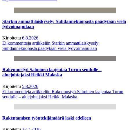
Starkin ammattilaiskysely: Suhdannekuopasta päädytään vielä
työvoimapulaan
Kirjoitettu
6.8.2026
Ei kommentteja
artikkeliin Starkin ammattilaiskysely:
Suhdannekuopasta päädytään vielä työvoimapulaan
Rakennustyö Salminen laajentaa Turun seudulle –
aluejohtajaksi Heikki Malaska
Kirjoitettu
5.8.2026
Ei kommentteja
artikkeliin Rakennustyö Salminen laajentaa Turun
seudulle – aluejohtajaksi Heikki Malaska
Rakentamisen työntekijämäärä laski edelleen
Kirjoitettu
22.7.2026