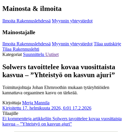
Mainosta & ilmoita
Ilmoita Rakennuslehdessä
Myynnin yhteystiedot
Mainostajalle
Ilmoita Rakennuslehdessä
Myynnin yhteystiedot
Tilaa uutiskirje
Tilaa Rakennuslehti
Kategoriat
Suunnittelu
Uutiset
Solwers tavoittelee kovaa vuosittaista
kasvua – ”Yhteistyö on kasvun ajuri”
Toimitusjohtaja Johan Ehrnroothin mukaan tytäryhtiöiden
kannattava orgaaninen kasvu on tärkeää.
Kirjoittaja
Merja Mannila
Kirjoitettu 17. helmikuuta 2026, 6:01
17.2.2026
Tilaajille
Ei kommentteja
artikkeliin Solwers tavoittelee kovaa vuosittaista
kasvua – ”Yhteistyö on kasvun ajuri”