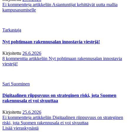
Ei kommentteja
artikkeliin Asiantuntijat kehittävät uutta mallia
kampusasumiselle
Tarkastaja
Nyt pohtimaan rakennusalan innostavia viestejä!
Kirjoitettu
26.6.2026
8 kommenttia
artikkeliin Nyt pohtimaan rakennusalan innostavia
viestejä!
Sari Suominen
Digitaalinen riippuvuus on strateginen riski, jota Suomen
rakennusala ei voi sivuuttaa
Kirjoitettu
25.6.2026
Ei kommentteja
artikkeliin Digitaalinen riippuvuus on strateginen
riski, jota Suomen rakennusala ei voi sivuuttaa
Lisää vieraskynästä