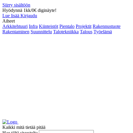
Siirry sisältöön
Hyödynnä 1kk/0€ diginäyte!
Lue lisää
Kirjaudu
Aiheet
Arkkitehtuuri
Infra
Kiinteistöt
Pientalo
Projektit
Rakennustuote
Rakentaminen
Suunnittelu
Talotekniikka
Talous
Työelämä
Kaikki mitä tietää pitää
Hae tältä sivustolta