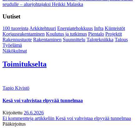
seudulle – aluejohtajaksi Heikki Malaska
Uutiset
100 tuoreinta
Arkkitehtuuri
Energiatehokkuus
Infra
Kiinteistöt
Korjausrakentaminen
Koulutus ja tutkimus
Pientalo
Projektit
Rakennustuote
Rakentaminen
Suunnittelu
Talotekniikka
Talous
Työelämä
Näkökulmat
Toimitukselta
Tapio Kivistö
Kesä voi vahvistaa elpyvää tunnelmaa
Kirjoitettu
26.6.2026
Ei kommentteja
artikkeliin Kesä voi vahvistaa elpyvää tunnelmaa
Pääkirjoitus