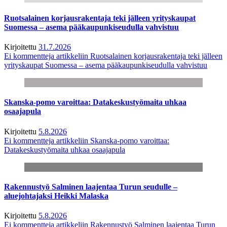
Ruotsalainen korjausrakentaja teki jälleen yrityskaupat
Suomessa – asema pääkaupunkiseudulla vahvistuu
Kirjoitettu
31.7.2026
Ei kommentteja
artikkeliin Ruotsalainen korjausrakentaja teki jälleen
yrityskaupat Suomessa – asema pääkaupunkiseudulla vahvistuu
Skanska-pomo varoittaa: Datakeskustyömaita uhkaa
osaajapula
Kirjoitettu
5.8.2026
Ei kommentteja
artikkeliin Skanska-pomo varoittaa:
Datakeskustyömaita uhkaa osaajapula
Rakennustyö Salminen laajentaa Turun seudulle –
aluejohtajaksi Heikki Malaska
Kirjoitettu
5.8.2026
Ei kommentteja
artikkeliin Rakennustyö Salminen laajentaa Turun