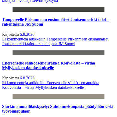
kisaajaa – voittaja selviää syksyllä
Tampereelle Pirkanmaan ensimmäiset Joutsenmerkki-talot –
rakentajana JM Suomi
Kirjoitettu
6.8.2026
Ei kommentteja
artikkeliin Tampereelle Pirkanmaan ensimmäiset
Joutsenmerkki-talot – rakentajana JM Suomi
Enersenselle sähköasemaurakka Kouvolasta – virtaa
Myllykosken datakeskukselle
Kirjoitettu
6.8.2026
Ei kommentteja
artikkeliin Enersenselle sähköasemaurakka
Kouvolasta – virtaa Myllykosken datakeskukselle
Starkin ammattilaiskysely: Suhdannekuopasta päädytään vielä
työvoimapulaan