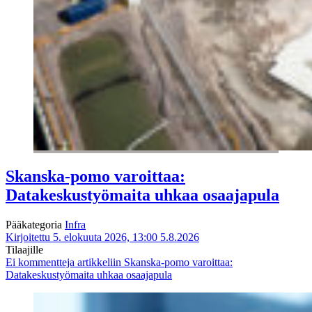
Skanska-pomo varoittaa:
Datakeskustyömaita uhkaa osaajapula
Pääkategoria
Infra
Kirjoitettu 5. elokuuta 2026, 13:00
5.8.2026
Tilaajille
Ei kommentteja
artikkeliin Skanska-pomo varoittaa:
Datakeskustyömaita uhkaa osaajapula