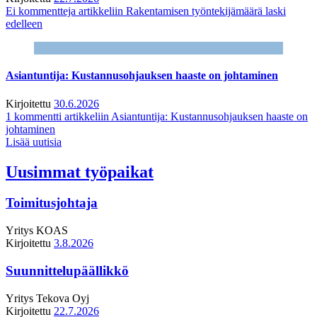
Ei kommentteja
artikkeliin Rakentamisen työntekijämäärä laski
edelleen
Asiantuntija: Kustannusohjauksen haaste on johtaminen
Kirjoitettu
30.6.2026
1 kommentti
artikkeliin Asiantuntija: Kustannusohjauksen haaste on
johtaminen
Lisää uutisia
Uusimmat työpaikat
Toimitusjohtaja
Yritys
KOAS
Kirjoitettu
3.8.2026
Suunnittelupäällikkö
Yritys
Tekova Oyj
Kirjoitettu
22.7.2026