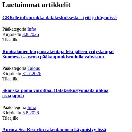
Luetuimmat artikkelit
GRK:lle infraurakka datakeskuksesta – työt jo käynnissä
Pääkategoria
Infra
Kirjoitettu
3.8.2026
Tilaajille
Ruotsalainen korjausrakentaja teki jälleen yrityskaupat
Suomessa – asema pääkaupunkiseudulla vahvistuu
Pääkategoria
Talous
Kirjoitettu
31.7.2026
Tilaajille
Skanska-pomo varoittaa: Datakeskustyömaita uhkaa
osaajapula
Pääkategoria
Infra
Kirjoitettu
5.8.2026
Tilaajille
Aurora Sea Resortin rakentaminen käynnistyy Iissä