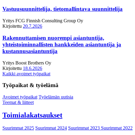
Vastuusuunnittelija, tietomallintava suunnittelija
Yritys
FCG Finnish Consulting Group Oy
Kirjoitettu
20.7.2026
Rakennuttamisen nuorempi asiantuntija,
yhteistoiminnallisten hankkeiden asiantuntija ja
kustannusasiantuntija
Yritys
Boost Brothers Oy
Kirjoitettu
18.6.2026
Kaikki avoimet työpaikat
Työpaikat & työelämä
Avoimet työpaikat
Työelämän uutisia
Teemat & liitteet
Toimialakatsaukset
Suurimmat 2025
Suurimmat 2024
Suurimmat 2023
Suurimmat 2022