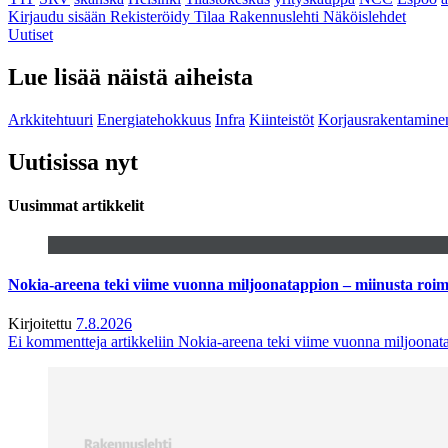
Kirjaudu sisään
Rekisteröidy
Tilaa Rakennuslehti
Näköislehdet
Uutiset
Lue lisää näistä aiheista
Arkkitehtuuri
Energiatehokkuus
Infra
Kiinteistöt
Korjausrakentamine
Uutisissa nyt
Uusimmat artikkelit
Nokia-areena teki viime vuonna miljoonatappion – miinusta ro
Kirjoitettu
7.8.2026
Ei kommentteja
artikkeliin Nokia-areena teki viime vuonna miljoona