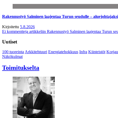
Rakennustyö Salminen laajentaa Turun seudulle – aluejohtajaks
Kirjoitettu
5.8.2026
Ei kommentteja
artikkeliin Rakennustyö Salminen laajentaa Turun seu
Uutiset
100 tuoreinta
Arkkitehtuuri
Energiatehokkuus
Infra
Kiinteistöt
Korjau
Näkökulmat
Toimitukselta