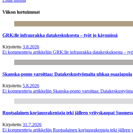
Lisää uutisia
Viikon luetuimmat
GRK:lle infraurakka datakeskuksesta – työt jo käynnissä
Kirjoitettu
3.8.2026
Ei kommentteja
artikkeliin GRK:lle infraurakka datakeskuksesta – työ
Skanska-pomo varoittaa: Datakeskustyömaita uhkaa osaajapula
Kirjoitettu
5.8.2026
Ei kommentteja
artikkeliin Skanska-pomo varoittaa: Datakeskustyöma
Ruotsalainen korjausrakentaja teki jälleen yrityskaupat Suome
Kirjoitettu
31.7.2026
Ei kommentteja
artikkeliin Ruotsalainen korjausrakentaja teki jälle