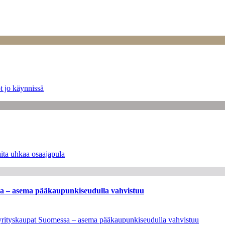
t jo käynnissä
ita uhkaa osaajapula
ssa – asema pääkaupunkiseudulla vahvistuu
en yrityskaupat Suomessa – asema pääkaupunkiseudulla vahvistuu