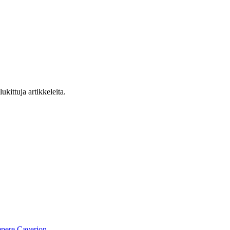
ukittuja artikkeleita.
pere
Caverion