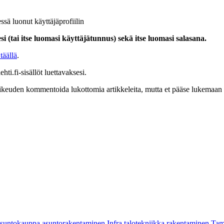
ssä luonut käyttäjäprofiilin
i (tai itse luomasi käyttäjätunnus) sekä itse luomasi salasana.
täällä
.
hti.fi-sisällöt luettavaksesi.
at oikeuden kommentoida lukottomia artikkeleita, mutta et pääse lukemaan l
asuntokauppa
asuntorakentaminen
Infra
talotekniikka
rakentaminen
Tam