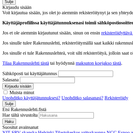
Sulje
Kirjaudu sisään
Voit kirjautua sisään, jos olet jo aiemmin rekisteröitynyt ja sen yhteyde
Käyttäjäprofiilissa käyttäjätunnuksenasi toimii sähköpostiosoittees
Jos et ole aiemmin kirjautunut sisään, sinun on ensin
rekisteröidyttävä 
Jos sinulle tulee Rakennuslehti, rekisteröitymällä saat kaikki rakennusle
Jos sinulle ei tule Rakennuslehteä, voit silti rekisteröityä, jolloin sa
Tilaa Rakennuslehti tästä
tai hyödynnä
maksuton koejakso tästä
.
Sähköposti tai käyttäjätunnus
Salasana
Kirjaudu sisään
Muista minut
Unohditko käyttäjätunnuksesi?
Unohditko salasanasi?
Rekisteröidy
Sulje
Etsi Rakennuslehti.fistä
Hae tältä sivustolta
Haku
Suositut avainsanat
YIT
SRV
skanska
Helsinki
Tilastokeskus
yrityskauppa
NCC
Espoo