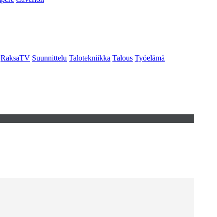
RaksaTV
Suunnittelu
Talotekniikka
Talous
Työelämä