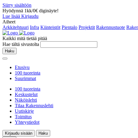
Siirry sisältöön
Hyödynnä 1kk/0€ diginäyte!
Lue lisää
Kirjaudu
Aiheet
Arkkitehtuuri
Infra
Kiinteistöt
Pientalo
Projektit
Rakennustuote
Raken
Kaikki mitä tietää pitää
Hae tältä sivustolta
Haku
Etusivu
100 tuoreinta
Suurimmat
100 tuoreinta
Keskustelut
Näköislehti
Tilaa Rakennuslehti
Uutiskirje
Toimitus
Yhteystiedot
Kirjaudu sisään
Haku