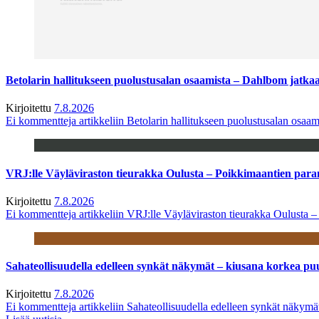
Betolarin hallitukseen puolustusalan osaamista – Dahlbom jatk
Kirjoitettu
7.8.2026
Ei kommentteja
artikkeliin Betolarin hallitukseen puolustusalan osa
VRJ:lle Väyläviraston tieurakka Oulusta – Poikkimaantien par
Kirjoitettu
7.8.2026
Ei kommentteja
artikkeliin VRJ:lle Väyläviraston tieurakka Oulusta 
Sahateollisuudella edelleen synkät näkymät – kiusana korkea pu
Kirjoitettu
7.8.2026
Ei kommentteja
artikkeliin Sahateollisuudella edelleen synkät näkym