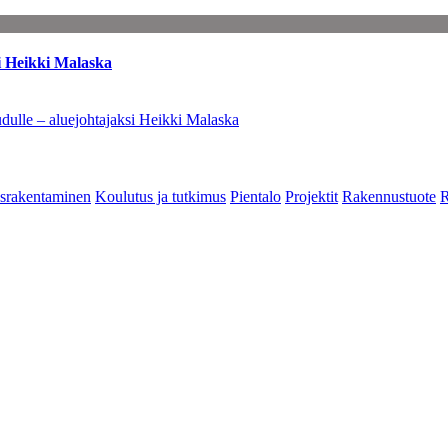
i Heikki Malaska
dulle – aluejohtajaksi Heikki Malaska
srakentaminen
Koulutus ja tutkimus
Pientalo
Projektit
Rakennustuote
R