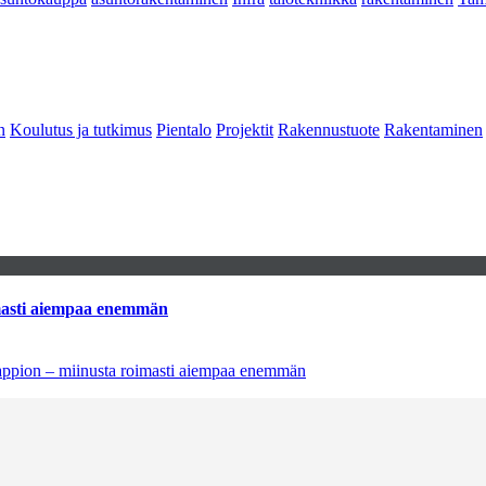
n
Koulutus ja tutkimus
Pientalo
Projektit
Rakennustuote
Rakentaminen
imasti aiempaa enemmän
tappion – miinusta roimasti aiempaa enemmän