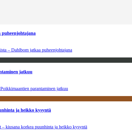
aa puheenjohtajana
amista – Dahlbom jatkaa puheenjohtajana
antaminen jatkuu
– Poikkimaantien parantaminen jatkuu
unhinta ja heikko kysyntä
ät – kiusana korkea puunhinta ja heikko kysyntä