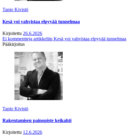
Tapio Kivistö
Kesä voi vahvistaa elpyvää tunnelmaa
Kirjoitettu
26.6.2026
Ei kommentteja
artikkeliin Kesä voi vahvistaa elpyvää tunnelmaa
Pääkirjoitus
Tapio Kivistö
Rakentamisen painopiste keikahti
Kirjoitettu
12.6.2026