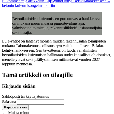
Ei kommentteja
artikkeliin Luja-yhtiöt liittyi Belaku-hankkeeseen –
betonin kuivumisongelmat kuriin
Betonilattioiden kuivumiseen pureutuvassa hankkeessa
on mukana muun muassa pinnoitevalmistajia,
valmisbetonitoimittajia, rakennusliikkeitä, asiantuntijoita
sekä tilaajia.
Luja-yhtiöt on lähtenyt monien muiden rakennusalan toimijoiden
mukana Talonrakennusteollisuus ry:n valtakunnalliseen Belaku-
kehityshankkeeseen. Sen tavoitteena on luoda vähähiilisten
betonilattioiden kuivumisen hallintaan uudet kansalliset ohjeistukset,
menettelytavat sekä päällystämisen mittaustavat vuoden 2027
loppuun mennessä.
Tämä artikkeli on tilaajille
Kirjaudu sisään
Sähköposti tai käyttäjätunnus
Salasana
Kirjaudu sisään
Muista minut