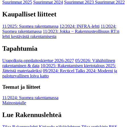
Suurimmat 2025
Suurimmat 2024
Suurimmat 2023
Suurimmat 2022
Kaupalliset liitteet
11/2025: Suomea rakentamassa
12/2024: INFRA-lehti
11/2024:
Suomea rakentamassa
11/2023: Jokka − Rakennusteollisuus RT:n
lehti kestävästä rakentamisesta
Tapahtumia
Urapolkuja-oppilaitoskiertue 2026-2027
05/2026: Vähähiilinen
rakentaminen & data
10/2025: Rakentamisen kiertotalous 2025:
Jätteistä materiaaleiksi
09/2024: Recticel Talks 2024: Moderni ja
paloturvallinen loiva katto
Teemat ja liitteet
11/2024: Suomea rakentamassa
Mainostajalle
Lue Rakennuslehteä
Tilaa Rakennuslehti
Kirjaudu näköislehteen
Tilaa uutiskirje
RSS-