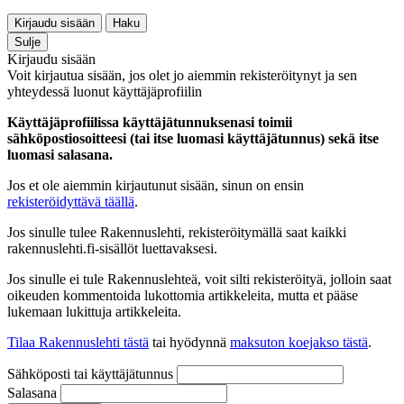
Kirjaudu sisään
Haku
Sulje
Kirjaudu sisään
Voit kirjautua sisään, jos olet jo aiemmin rekisteröitynyt ja sen
yhteydessä luonut käyttäjäprofiilin
Käyttäjäprofiilissa käyttäjätunnuksenasi toimii
sähköpostiosoitteesi (tai itse luomasi käyttäjätunnus) sekä itse
luomasi salasana.
Jos et ole aiemmin kirjautunut sisään, sinun on ensin
rekisteröidyttävä täällä
.
Jos sinulle tulee Rakennuslehti, rekisteröitymällä saat kaikki
rakennuslehti.fi-sisällöt luettavaksesi.
Jos sinulle ei tule Rakennuslehteä, voit silti rekisteröityä, jolloin saat
oikeuden kommentoida lukottomia artikkeleita, mutta et pääse
lukemaan lukittuja artikkeleita.
Tilaa Rakennuslehti tästä
tai hyödynnä
maksuton koejakso tästä
.
Sähköposti tai käyttäjätunnus
Salasana