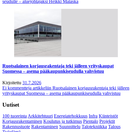
seudulle – aluejohtajaksi Heikki Malaska
Ruotsalainen korjausrakentaja teki jälleen yrityskaupat
Suomessa – asema pääkaupunkiseudulla vahvistuu
Kirjoitettu
31.7.2026
Ei kommentteja
artikkeliin Ruotsalainen korjausrakentaja teki jälleen
yrityskaupat Suomessa – asema pääkaupunkiseudulla vahvistuu
Uutiset
100 tuoreinta
Arkkitehtuuri
Energiatehokkuus
Infra
Kiinteistöt
Korjausrakentaminen
Koulutus ja tutkimus
Pientalo
Projektit
Rakennustuote
Rakentaminen
Suunnittelu
Talotekniikka
Talous
Työelämä