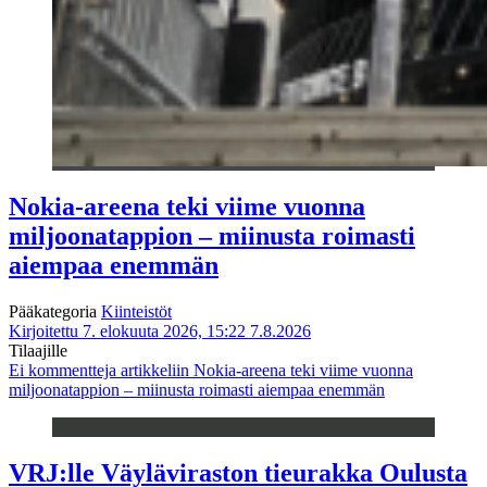
Nokia-areena teki viime vuonna
miljoonatappion – miinusta roimasti
aiempaa enemmän
Pääkategoria
Kiinteistöt
Kirjoitettu 7. elokuuta 2026, 15:22
7.8.2026
Tilaajille
Ei kommentteja
artikkeliin Nokia-areena teki viime vuonna
miljoonatappion – miinusta roimasti aiempaa enemmän
VRJ:lle Väyläviraston tieurakka Oulusta