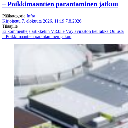
– Poikkimaantien parantaminen jatkuu
Pääkategoria
Infra
Kirjoitettu 7. elokuuta 2026, 11:19
7.8.2026
Tilaajille
Ei kommentteja
artikkeliin VRJ:lle Väyläviraston tieurakka Oulusta
– Poikkimaantien parantaminen jatkuu