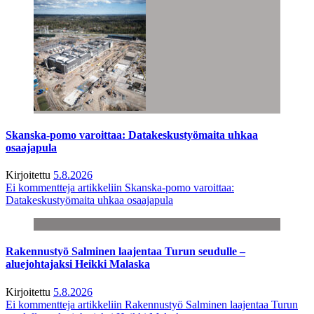
Skanska-pomo varoittaa: Datakeskustyömaita uhkaa
osaajapula
Kirjoitettu
5.8.2026
Ei kommentteja
artikkeliin Skanska-pomo varoittaa:
Datakeskustyömaita uhkaa osaajapula
Rakennustyö Salminen laajentaa Turun seudulle –
aluejohtajaksi Heikki Malaska
Kirjoitettu
5.8.2026
Ei kommentteja
artikkeliin Rakennustyö Salminen laajentaa Turun