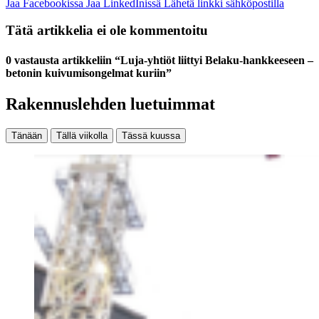
Jaa Facebookissa
Jaa LinkedInissä
Lähetä linkki sähköpostilla
Tätä artikkelia ei ole kommentoitu
0 vastausta artikkeliin “Luja-yhtiöt liittyi Belaku-hankkeeseen –
betonin kuivumisongelmat kuriin”
Rakennuslehden luetuimmat
Tänään
Tällä viikolla
Tässä kuussa