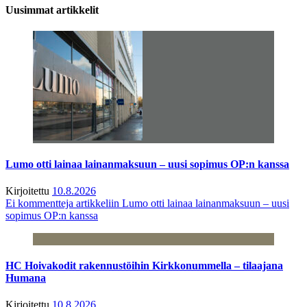
Uusimmat artikkelit
Lumo otti lainaa lainanmaksuun – uusi sopimus OP:n kanssa
Kirjoitettu
10.8.2026
Ei kommentteja
artikkeliin Lumo otti lainaa lainanmaksuun – uusi
sopimus OP:n kanssa
HC Hoivakodit rakennustöihin Kirkkonummella – tilaajana
Humana
Kirjoitettu
10.8.2026