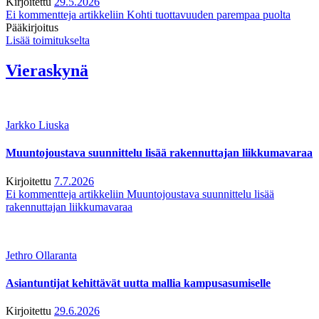
Kirjoitettu
29.5.2026
Ei kommentteja
artikkeliin Kohti tuottavuuden parempaa puolta
Pääkirjoitus
Lisää toimitukselta
Vieraskynä
Jarkko Liuska
Muuntojoustava suunnittelu lisää rakennuttajan liikkumavaraa
Kirjoitettu
7.7.2026
Ei kommentteja
artikkeliin Muuntojoustava suunnittelu lisää
rakennuttajan liikkumavaraa
Jethro Ollaranta
Asiantuntijat kehittävät uutta mallia kampusasumiselle
Kirjoitettu
29.6.2026