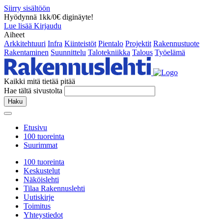
Siirry sisältöön
Hyödynnä 1kk/0€ diginäyte!
Lue lisää
Kirjaudu
Aiheet
Arkkitehtuuri
Infra
Kiinteistöt
Pientalo
Projektit
Rakennustuote
Rakentaminen
Suunnittelu
Talotekniikka
Talous
Työelämä
Kaikki mitä tietää pitää
Hae tältä sivustolta
Haku
Etusivu
100 tuoreinta
Suurimmat
100 tuoreinta
Keskustelut
Näköislehti
Tilaa Rakennuslehti
Uutiskirje
Toimitus
Yhteystiedot