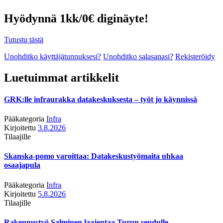
Hyödynnä 1kk/0€ diginäyte!
Tutustu tästä
Unohditko käyttäjätunnuksesi?
Unohditko salasanasi?
Rekisteröidy
Luetuimmat artikkelit
GRK:lle infraurakka datakeskuksesta – työt jo käynnissä
Pääkategoria
Infra
Kirjoitettu
3.8.2026
Tilaajille
Skanska-pomo varoittaa: Datakeskustyömaita uhkaa
osaajapula
Pääkategoria
Infra
Kirjoitettu
5.8.2026
Tilaajille
Rakennustyö Salminen laajentaa Turun seudulle –