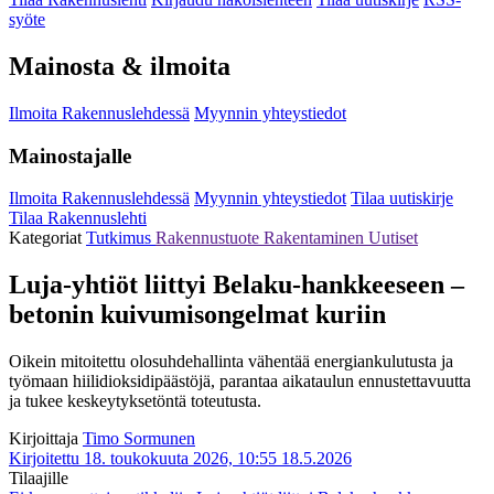
syöte
Mainosta & ilmoita
Ilmoita Rakennuslehdessä
Myynnin yhteystiedot
Mainostajalle
Ilmoita Rakennuslehdessä
Myynnin yhteystiedot
Tilaa uutiskirje
Tilaa Rakennuslehti
Kategoriat
Tutkimus
Rakennustuote
Rakentaminen
Uutiset
Luja-yhtiöt liittyi Belaku-hankkeeseen –
betonin kuivumisongelmat kuriin
Oikein mitoitettu olosuhdehallinta vähentää energiankulutusta ja
työmaan hiilidioksidipäästöjä, parantaa aikataulun ennustettavuutta
ja tukee keskeytyksetöntä toteutusta.
Kirjoittaja
Timo Sormunen
Kirjoitettu 18. toukokuuta 2026, 10:55
18.5.2026
Tilaajille