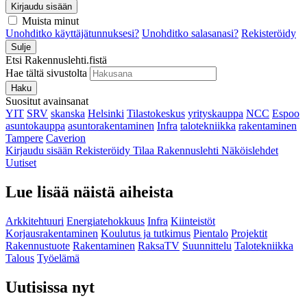
Kirjaudu sisään
Muista minut
Unohditko käyttäjätunnuksesi?
Unohditko salasanasi?
Rekisteröidy
Sulje
Etsi Rakennuslehti.fistä
Hae tältä sivustolta
Haku
Suositut avainsanat
YIT
SRV
skanska
Helsinki
Tilastokeskus
yrityskauppa
NCC
Espoo
asuntokauppa
asuntorakentaminen
Infra
talotekniikka
rakentaminen
Tampere
Caverion
Kirjaudu sisään
Rekisteröidy
Tilaa Rakennuslehti
Näköislehdet
Uutiset
Lue lisää näistä aiheista
Arkkitehtuuri
Energiatehokkuus
Infra
Kiinteistöt
Korjausrakentaminen
Koulutus ja tutkimus
Pientalo
Projektit
Rakennustuote
Rakentaminen
RaksaTV
Suunnittelu
Talotekniikka
Talous
Työelämä
Uutisissa nyt