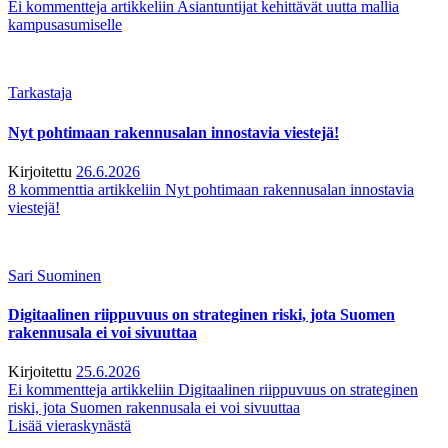
Ei kommentteja
artikkeliin Asiantuntijat kehittävät uutta mallia
kampusasumiselle
Tarkastaja
Nyt pohtimaan rakennusalan innostavia viestejä!
Kirjoitettu
26.6.2026
8 kommenttia
artikkeliin Nyt pohtimaan rakennusalan innostavia
viestejä!
Sari Suominen
Digitaalinen riippuvuus on strateginen riski, jota Suomen
rakennusala ei voi sivuuttaa
Kirjoitettu
25.6.2026
Ei kommentteja
artikkeliin Digitaalinen riippuvuus on strateginen
riski, jota Suomen rakennusala ei voi sivuuttaa
Lisää vieraskynästä