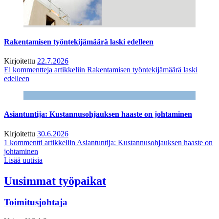
Rakentamisen työntekijämäärä laski edelleen
Kirjoitettu
22.7.2026
Ei kommentteja
artikkeliin Rakentamisen työntekijämäärä laski
edelleen
Asiantuntija: Kustannusohjauksen haaste on johtaminen
Kirjoitettu
30.6.2026
1 kommentti
artikkeliin Asiantuntija: Kustannusohjauksen haaste on
johtaminen
Lisää uutisia
Uusimmat työpaikat
Toimitusjohtaja