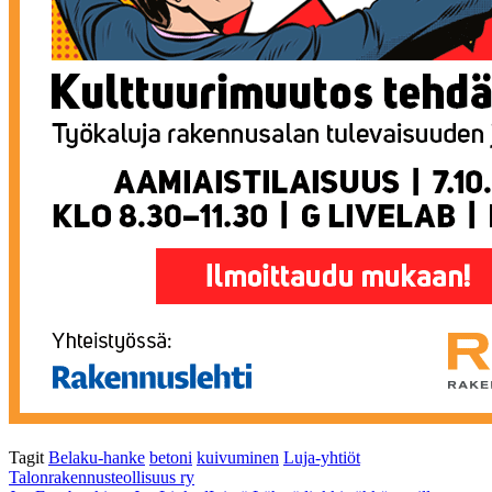
Tagit
Belaku-hanke
betoni
kuivuminen
Luja-yhtiöt
Talonrakennusteollisuus ry