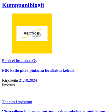
Kumppaniblogit
Recticel Insulation Oy
PIR-katto pitää pintansa kovillakin keleillä
Kirjoitettu
21.10.2024
Ilmoitus
Thomas Lindstrom
Virtuaalinen kaksonen tuo apua rakennuksien suunnitteluun ja