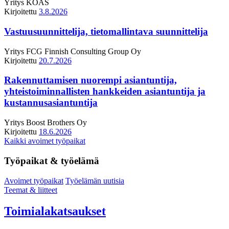
Yritys
KOAS
Kirjoitettu
3.8.2026
Vastuusuunnittelija, tietomallintava suunnittelija
Yritys
FCG Finnish Consulting Group Oy
Kirjoitettu
20.7.2026
Rakennuttamisen nuorempi asiantuntija,
yhteistoiminnallisten hankkeiden asiantuntija ja
kustannusasiantuntija
Yritys
Boost Brothers Oy
Kirjoitettu
18.6.2026
Kaikki avoimet työpaikat
Työpaikat & työelämä
Avoimet työpaikat
Työelämän uutisia
Teemat & liitteet
Toimialakatsaukset