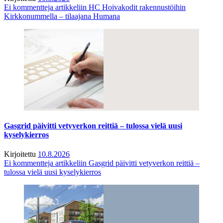
Ei kommentteja
artikkeliin HC Hoivakodit rakennustöihin
Kirkkonummella – tilaajana Humana
Gasgrid päivitti vetyverkon reittiä – tulossa vielä uusi
kyselykierros
Kirjoitettu
10.8.2026
Ei kommentteja
artikkeliin Gasgrid päivitti vetyverkon reittiä –
tulossa vielä uusi kyselykierros