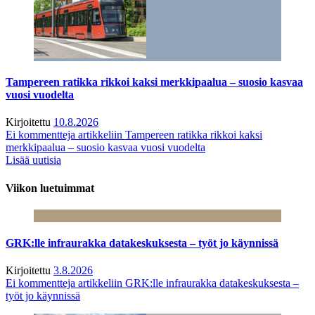
Tampereen ratikka rikkoi kaksi merkkipaalua – suosio kasvaa
vuosi vuodelta
Kirjoitettu
10.8.2026
Ei kommentteja
artikkeliin Tampereen ratikka rikkoi kaksi
merkkipaalua – suosio kasvaa vuosi vuodelta
Lisää uutisia
Viikon luetuimmat
GRK:lle infraurakka datakeskuksesta – työt jo käynnissä
Kirjoitettu
3.8.2026
Ei kommentteja
artikkeliin GRK:lle infraurakka datakeskuksesta –
työt jo käynnissä