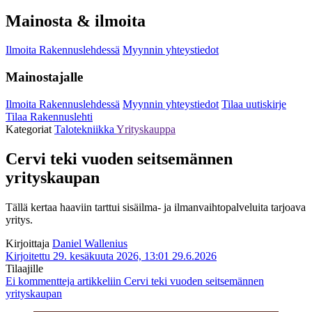
Mainosta & ilmoita
Ilmoita Rakennuslehdessä
Myynnin yhteystiedot
Mainostajalle
Ilmoita Rakennuslehdessä
Myynnin yhteystiedot
Tilaa uutiskirje
Tilaa Rakennuslehti
Kategoriat
Talotekniikka
Yrityskauppa
Cervi teki vuoden seitsemännen
yrityskaupan
Tällä kertaa haaviin tarttui sisäilma- ja ilmanvaihtopalveluita tarjoava
yritys.
Kirjoittaja
Daniel Wallenius
Kirjoitettu 29. kesäkuuta 2026, 13:01
29.6.2026
Tilaajille
Ei kommentteja
artikkeliin Cervi teki vuoden seitsemännen
yrityskaupan