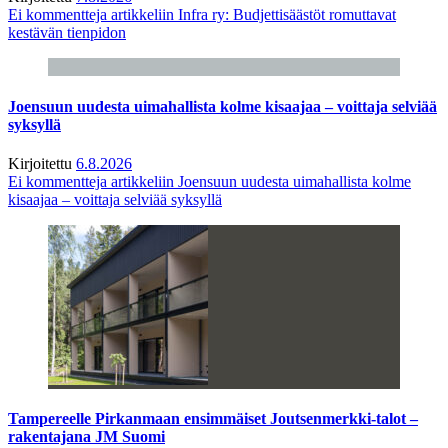
Ei kommentteja
artikkeliin Infra ry: Budjettisäästöt romuttavat
kestävän tienpidon
Joensuun uudesta uimahallista kolme kisaajaa – voittaja selviää
syksyllä
Kirjoitettu
6.8.2026
Ei kommentteja
artikkeliin Joensuun uudesta uimahallista kolme
kisaajaa – voittaja selviää syksyllä
Tampereelle Pirkanmaan ensimmäiset Joutsenmerkki-talot –
rakentajana JM Suomi