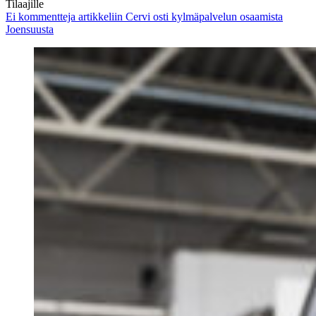
Tilaajille
Ei kommentteja
artikkeliin Cervi osti kylmäpalvelun osaamista
Joensuusta