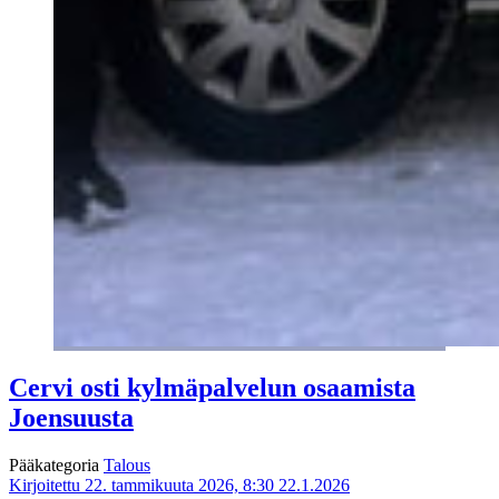
Cervi osti kylmäpalvelun osaamista
Joensuusta
Pääkategoria
Talous
Kirjoitettu 22. tammikuuta 2026, 8:30
22.1.2026