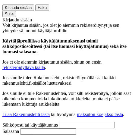
Kirjaudu sisään
Haku
Sulje
Kirjaudu sisään
Voit kirjautua sisään, jos olet jo aiemmin rekisteröitynyt ja sen
yhteydessä luonut käyttäjäprofiilin
Käyttäjäprofiilissa käyttäjätunnuksenasi toimii
sähköpostiosoitteesi (tai itse luomasi käyttäjätunnus) sekä itse
luomasi salasana.
Jos et ole aiemmin kirjautunut sisään, sinun on ensin
rekisteröidyttävä täällä
.
Jos sinulle tulee Rakennuslehti, rekisteröitymällä saat kaikki
rakennuslehti.fi-sisällöt luettavaksesi.
Jos sinulle ei tule Rakennuslehteä, voit silti rekisteröityä, jolloin saat
oikeuden kommentoida lukottomia artikkeleita, mutta et pääse
lukemaan lukittuja artikkeleita.
Tilaa Rakennuslehti tästä
tai hyödynnä
maksuton koejakso tästä
.
Sähköposti tai käyttäjätunnus
Salasana