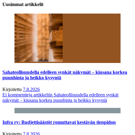
Uusimmat artikkelit
Sahateollisuudella edelleen synkät näkymät – kiusana korkea
puunhinta ja heikko kysyntä
Kirjoitettu
7.8.2026
Ei kommentteja
artikkeliin Sahateollisuudella edelleen synkät
näkymät – kiusana korkea puunhinta ja heikko kysyntä
Infra ry: Budjettisäästöt romuttavat kestävän tienpidon
Kirjoitettu
7.8.2026