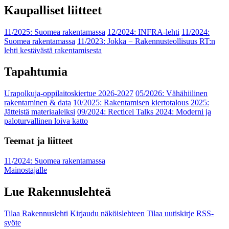
Kaupalliset liitteet
11/2025: Suomea rakentamassa
12/2024: INFRA-lehti
11/2024:
Suomea rakentamassa
11/2023: Jokka − Rakennusteollisuus RT:n
lehti kestävästä rakentamisesta
Tapahtumia
Urapolkuja-oppilaitoskiertue 2026-2027
05/2026: Vähähiilinen
rakentaminen & data
10/2025: Rakentamisen kiertotalous 2025:
Jätteistä materiaaleiksi
09/2024: Recticel Talks 2024: Moderni ja
paloturvallinen loiva katto
Teemat ja liitteet
11/2024: Suomea rakentamassa
Mainostajalle
Lue Rakennuslehteä
Tilaa Rakennuslehti
Kirjaudu näköislehteen
Tilaa uutiskirje
RSS-
syöte