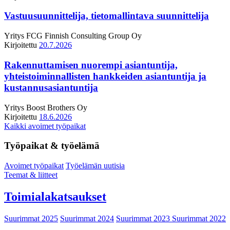
Vastuusuunnittelija, tietomallintava suunnittelija
Yritys
FCG Finnish Consulting Group Oy
Kirjoitettu
20.7.2026
Rakennuttamisen nuorempi asiantuntija,
yhteistoiminnallisten hankkeiden asiantuntija ja
kustannusasiantuntija
Yritys
Boost Brothers Oy
Kirjoitettu
18.6.2026
Kaikki avoimet työpaikat
Työpaikat & työelämä
Avoimet työpaikat
Työelämän uutisia
Teemat & liitteet
Toimialakatsaukset
Suurimmat 2025
Suurimmat 2024
Suurimmat 2023
Suurimmat 2022