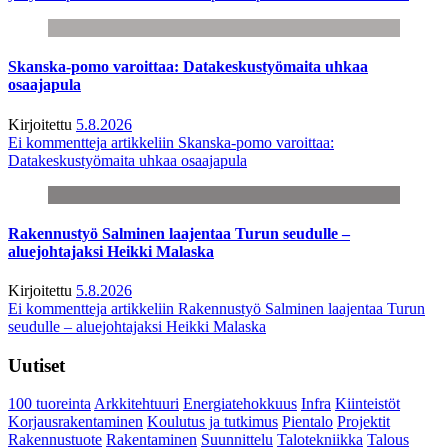
Skanska-pomo varoittaa: Datakeskustyömaita uhkaa
osaajapula
Kirjoitettu
5.8.2026
Ei kommentteja
artikkeliin Skanska-pomo varoittaa:
Datakeskustyömaita uhkaa osaajapula
Rakennustyö Salminen laajentaa Turun seudulle –
aluejohtajaksi Heikki Malaska
Kirjoitettu
5.8.2026
Ei kommentteja
artikkeliin Rakennustyö Salminen laajentaa Turun
seudulle – aluejohtajaksi Heikki Malaska
Uutiset
100 tuoreinta
Arkkitehtuuri
Energiatehokkuus
Infra
Kiinteistöt
Korjausrakentaminen
Koulutus ja tutkimus
Pientalo
Projektit
Rakennustuote
Rakentaminen
Suunnittelu
Talotekniikka
Talous