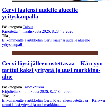
Cervi laajensi uudelle alueelle
yrityskaupalla
Pääkategoria
Talous
Kirjoitettu 4. maaliskuuta 2026, 8:23
4.3.2026
Tilaajille
Ei kommentteja
artikkeliin Cervi laajensi uudelle alueelle
yrityskaupalla
Cervi löysi jälleen ostettavaa – Kärryyn
tarttui kaksi yritystä ja uusi markkina-
alue
Pääkategoria
Talotekniikka
Kirjoitettu 8. huhtikuuta 2026, 8:27
8.4.2026
Tilaajille
Ei kommentteja
artikkeliin Cervi löysi jälleen ostettavaa – Kärryyn
tarttui kaksi yritystä ja uusi markkina-alue