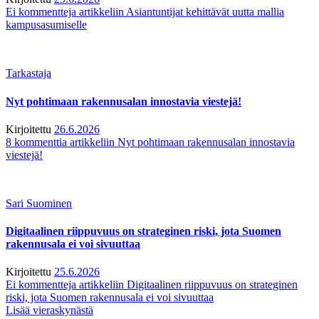
Ei kommentteja
artikkeliin Asiantuntijat kehittävät uutta mallia
kampusasumiselle
Tarkastaja
Nyt pohtimaan rakennusalan innostavia viestejä!
Kirjoitettu
26.6.2026
8 kommenttia
artikkeliin Nyt pohtimaan rakennusalan innostavia
viestejä!
Sari Suominen
Digitaalinen riippuvuus on strateginen riski, jota Suomen
rakennusala ei voi sivuuttaa
Kirjoitettu
25.6.2026
Ei kommentteja
artikkeliin Digitaalinen riippuvuus on strateginen
riski, jota Suomen rakennusala ei voi sivuuttaa
Lisää vieraskynästä