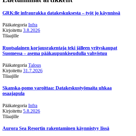
GRK:lle infraurakka datakeskuksesta – työt jo käynnissä
Pääkategoria
Infra
Kirjoitettu
3.8.2026
Tilaajille
Ruotsalainen korjausrakentaja teki jälleen yrityskaupat
Suomessa – asema pääkaupunkiseudulla vahvistuu
Pääkategoria
Talous
Kirjoitettu
31.7.2026
Tilaajille
Skanska-pomo varoittaa: Datakeskustyömaita uhkaa
osaajapula
Pääkategoria
Infra
Kirjoitettu
5.8.2026
Tilaajille
Aurora Sea Resortin rakentaminen käynnistyy Iissä