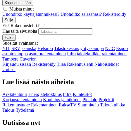
Kirjaudu sisään
Muista minut
Unohditko käyttäjätunnuksesi?
Unohditko salasanasi?
Rekisteröidy
Sulje
Etsi Rakennuslehti.fistä
Hae tältä sivustolta
Haku
Suositut avainsanat
YIT
SRV
skanska
Helsinki
Tilastokeskus
yrityskauppa
NCC
Espoo
asuntokauppa
asuntorakentaminen
Infra
talotekniikka
rakentaminen
Tampere
Caverion
Kirjaudu sisään
Rekisteröidy
Tilaa Rakennuslehti
Näköislehdet
Uutiset
Lue lisää näistä aiheista
Arkkitehtuuri
Energiatehokkuus
Infra
Kiinteistöt
Korjausrakentaminen
Koulutus ja tutkimus
Pientalo
Projektit
Rakennustuote
Rakentaminen
RaksaTV
Suunnittelu
Talotekniikka
Talous
Työelämä
Uutisissa nyt