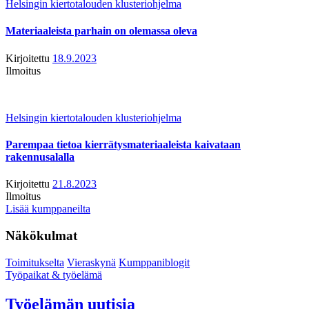
Helsingin kiertotalouden klusteriohjelma
Materiaaleista parhain on olemassa oleva
Kirjoitettu
18.9.2023
Ilmoitus
Helsingin kiertotalouden klusteriohjelma
Parempaa tietoa kierrätysmateriaaleista kaivataan
rakennusalalla
Kirjoitettu
21.8.2023
Ilmoitus
Lisää kumppaneilta
Näkökulmat
Toimitukselta
Vieraskynä
Kumppaniblogit
Työpaikat & työelämä
Työelämän uutisia