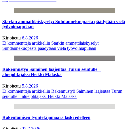
Starkin ammattilaiskysely: Suhdannekuopasta päädytään vielä
työvoimapulaan
Kirjoitettu
6.8.2026
Ei kommentteja
artikkeliin Starkin ammattilaiskysely:
Suhdannekuopasta päädytään vielä työvoimapulaan
Rakennustyö Salminen laajentaa Turun seudulle –
aluejohtajaksi Heikki Malaska
Kirjoitettu
5.8.2026
Ei kommentteja
artikkeliin Rakennustyö Salminen laajentaa Turun
seudulle – aluejohtajaksi Heikki Malaska
Rakentamisen työntekijämäärä laski edelleen
Kirjoitettu
22.7.2026