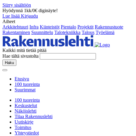
Siirry sisältöön
Hyödynnä 1kk/0€ diginäyte!
Lue lisää
Kirjaudu
Aiheet
Arkkitehtuuri
Infra
Kiinteistöt
Pientalo
Projektit
Rakennustuote
Rakentaminen
Suunnittelu
Talotekniikka
Talous
Työelämä
Kaikki mitä tietää pitää
Hae tältä sivustolta
Haku
Etusivu
100 tuoreinta
Suurimmat
100 tuoreinta
Keskustelut
Näköislehti
Tilaa Rakennuslehti
Uutiskirje
Toimitus
Yhteystiedot