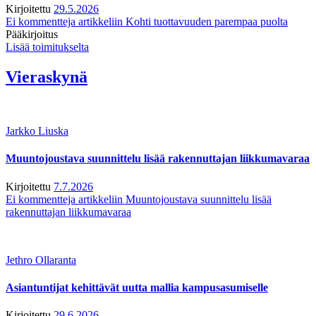
Kirjoitettu
29.5.2026
Ei kommentteja
artikkeliin Kohti tuottavuuden parempaa puolta
Pääkirjoitus
Lisää toimitukselta
Vieraskynä
Jarkko Liuska
Muuntojoustava suunnittelu lisää rakennuttajan liikkumavaraa
Kirjoitettu
7.7.2026
Ei kommentteja
artikkeliin Muuntojoustava suunnittelu lisää
rakennuttajan liikkumavaraa
Jethro Ollaranta
Asiantuntijat kehittävät uutta mallia kampusasumiselle
Kirjoitettu
29.6.2026