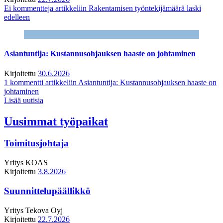
Ei kommentteja
artikkeliin Rakentamisen työntekijämäärä laski
edelleen
Asiantuntija: Kustannusohjauksen haaste on johtaminen
Kirjoitettu
30.6.2026
1 kommentti
artikkeliin Asiantuntija: Kustannusohjauksen haaste on
johtaminen
Lisää uutisia
Uusimmat työpaikat
Toimitusjohtaja
Yritys
KOAS
Kirjoitettu
3.8.2026
Suunnittelupäällikkö
Yritys
Tekova Oyj
Kirjoitettu
22.7.2026