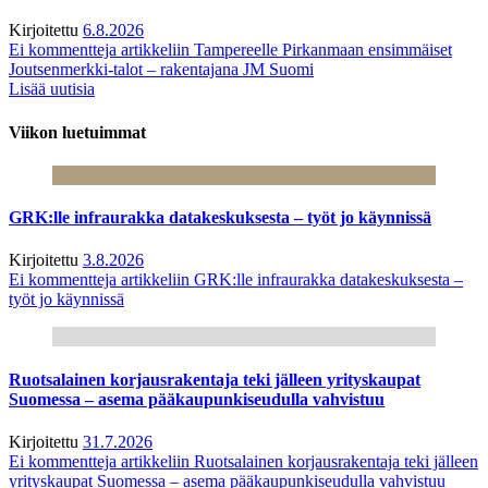
Kirjoitettu
6.8.2026
Ei kommentteja
artikkeliin Tampereelle Pirkanmaan ensimmäiset
Joutsenmerkki-talot – rakentajana JM Suomi
Lisää uutisia
Viikon luetuimmat
GRK:lle infraurakka datakeskuksesta – työt jo käynnissä
Kirjoitettu
3.8.2026
Ei kommentteja
artikkeliin GRK:lle infraurakka datakeskuksesta –
työt jo käynnissä
Ruotsalainen korjausrakentaja teki jälleen yrityskaupat
Suomessa – asema pääkaupunkiseudulla vahvistuu
Kirjoitettu
31.7.2026
Ei kommentteja
artikkeliin Ruotsalainen korjausrakentaja teki jälleen
yrityskaupat Suomessa – asema pääkaupunkiseudulla vahvistuu