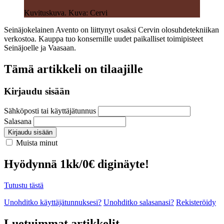
Kuvituskuva. Kuva: Cervi
Seinäjokelainen Avento on liittynyt osaksi Cervin olosuhdetekniikan
verkostoa. Kauppa tuo konsernille uudet paikalliset toimipisteet
Seinäjoelle ja Vaasaan.
Tämä artikkeli on tilaajille
Kirjaudu sisään
Sähköposti tai käyttäjätunnus
Salasana
Kirjaudu sisään
Muista minut
Hyödynnä 1kk/0€ diginäyte!
Tutustu tästä
Unohditko käyttäjätunnuksesi?
Unohditko salasanasi?
Rekisteröidy
Luetuimmat artikkelit