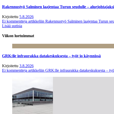
Rakennustyö Salminen laajentaa Turun seudulle – aluejohtajaks
Kirjoitettu
5.8.2026
Ei kommentteja
artikkeliin Rakennustyö Salminen laajentaa Turun seu
Lisää uutisia
Viikon luetuimmat
GRK:lle infraurakka datakeskuksesta – työt jo käynnissä
Kirjoitettu
3.8.2026
Ei kommentteja
artikkeliin GRK:lle infraurakka datakeskuksesta – työ