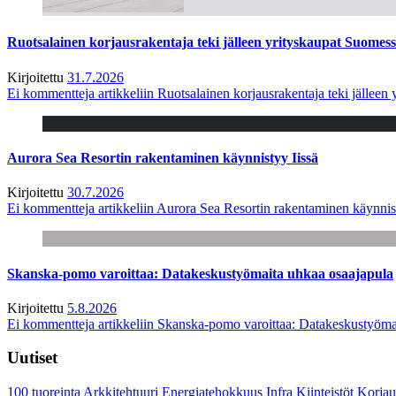
Ruotsalainen korjausrakentaja teki jälleen yrityskaupat Suome
Kirjoitettu
31.7.2026
Ei kommentteja
artikkeliin Ruotsalainen korjausrakentaja teki jälle
Aurora Sea Resortin rakentaminen käynnistyy Iissä
Kirjoitettu
30.7.2026
Ei kommentteja
artikkeliin Aurora Sea Resortin rakentaminen käynnis
Skanska-pomo varoittaa: Datakeskustyömaita uhkaa osaajapula
Kirjoitettu
5.8.2026
Ei kommentteja
artikkeliin Skanska-pomo varoittaa: Datakeskustyöma
Uutiset
100 tuoreinta
Arkkitehtuuri
Energiatehokkuus
Infra
Kiinteistöt
Korjau