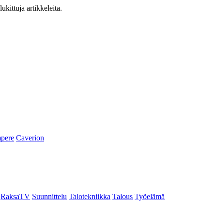
ukittuja artikkeleita.
pere
Caverion
RaksaTV
Suunnittelu
Talotekniikka
Talous
Työelämä