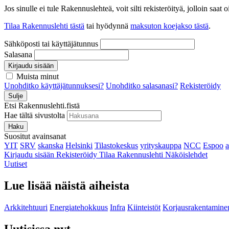
Jos sinulle ei tule Rakennuslehteä, voit silti rekisteröityä, jolloin sa
Tilaa Rakennuslehti tästä
tai hyödynnä
maksuton koejakso tästä
.
Sähköposti tai käyttäjätunnus
Salasana
Kirjaudu sisään
Muista minut
Unohditko käyttäjätunnuksesi?
Unohditko salasanasi?
Rekisteröidy
Sulje
Etsi Rakennuslehti.fistä
Hae tältä sivustolta
Haku
Suositut avainsanat
YIT
SRV
skanska
Helsinki
Tilastokeskus
yrityskauppa
NCC
Espoo
Kirjaudu sisään
Rekisteröidy
Tilaa Rakennuslehti
Näköislehdet
Uutiset
Lue lisää näistä aiheista
Arkkitehtuuri
Energiatehokkuus
Infra
Kiinteistöt
Korjausrakentamine
Uutisissa nyt