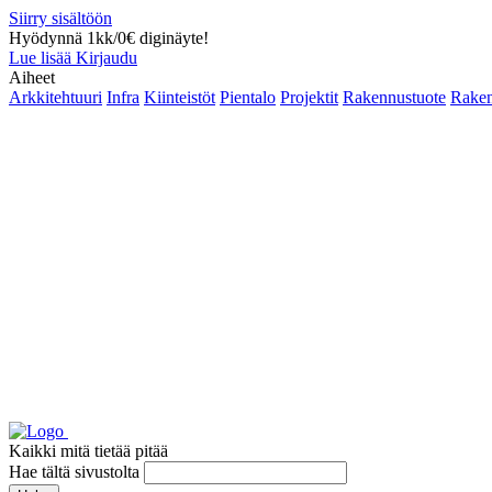
Siirry sisältöön
Hyödynnä 1kk/0€ diginäyte!
Lue lisää
Kirjaudu
Aiheet
Arkkitehtuuri
Infra
Kiinteistöt
Pientalo
Projektit
Rakennustuote
Raken
Kaikki mitä tietää pitää
Hae tältä sivustolta