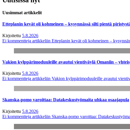
Uusimmat artikkelit
Etteplanin kevät oli kohmeinen – kysynnässä silti pientä piristyst
Kirjoitettu
5.8.2026
Ei kommentteja
artikkeliin Etteplanin kevät oli kohmeinen – kysynnässä
Vakion kylppärimoduuleille avautui vientiväylä Omaniin – yhtei
Kirjoitettu
5.8.2026
Ei kommentteja
artikkeliin Vakion kylppärimoduuleille avautui vienti
Skanska-pomo varoittaa: Datakeskustyömaita uhkaa osaajapula
Kirjoitettu
5.8.2026
Ei kommentteja
artikkeliin Skanska-pomo varoittaa: Datakeskustyöma