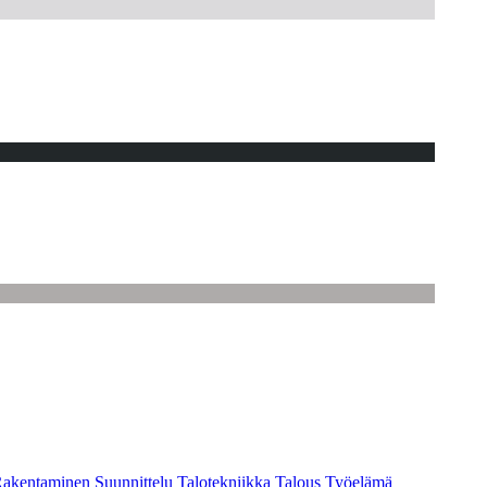
akentaminen
Suunnittelu
Talotekniikka
Talous
Työelämä