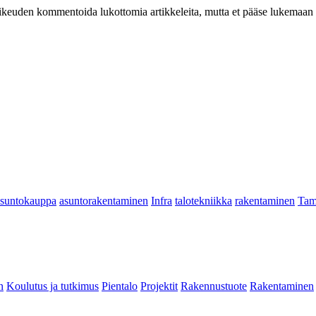
at oikeuden kommentoida lukottomia artikkeleita, mutta et pääse lukemaan l
asuntokauppa
asuntorakentaminen
Infra
talotekniikka
rakentaminen
Tam
n
Koulutus ja tutkimus
Pientalo
Projektit
Rakennustuote
Rakentaminen