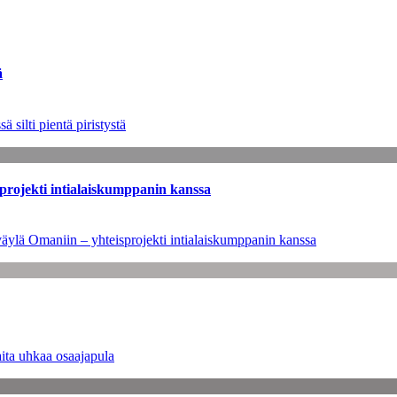
ä
 silti pientä piristystä
sprojekti intialaiskumppanin kanssa
väylä Omaniin – yhteisprojekti intialaiskumppanin kanssa
ita uhkaa osaajapula