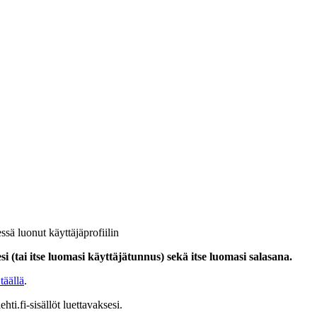
ssä luonut käyttäjäprofiilin
i (tai itse luomasi käyttäjätunnus) sekä itse luomasi salasana.
täällä
.
hti.fi-sisällöt luettavaksesi.