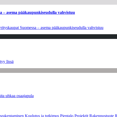
ssa – asema pääkaupunkiseudulla vahvistuu
en yrityskaupat Suomessa – asema pääkaupunkiseudulla vahvistuu
tyy Iissä
ita uhkaa osaajapula
srakentaminen
Koulutus ja tutkimus
Pientalo
Projektit
Rakennustuote
R