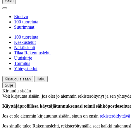
Haku
Etusivu
100 tuoreinta
Suurimmat
100 tuoreinta
Keskustelut
Näköislehti
Tilaa Rakennuslehti
Uutiskirje
Toimitus
Yhteystiedot
Kirjaudu sisään
Haku
Sulje
Kirjaudu sisään
Voit kirjautua sisään, jos olet jo aiemmin rekisteröitynyt ja sen yhteyde
Käyttäjäprofiilissa käyttäjätunnuksenasi toimii sähköpostiosoittees
Jos et ole aiemmin kirjautunut sisään, sinun on ensin
rekisteröidyttävä 
Jos sinulle tulee Rakennuslehti, rekisteröitymällä saat kaikki rakennusle