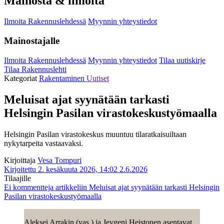
Mainosta & ilmoita
Ilmoita Rakennuslehdessä
Myynnin yhteystiedot
Mainostajalle
Ilmoita Rakennuslehdessä
Myynnin yhteystiedot
Tilaa uutiskirje
Tilaa Rakennuslehti
Kategoriat
Rakentaminen
Uutiset
Meluisat ajat syynätään tarkasti
Helsingin Pasilan virastokeskustyömaalla
Helsingin Pasilan virastokeskus muuntuu tilaratkaisuiltaan
nykytarpeita vastaavaksi.
Kirjoittaja
Vesa Tompuri
Kirjoitettu 2. kesäkuuta 2026, 14:02
2.6.2026
Tilaajille
Ei kommentteja
artikkeliin Meluisat ajat syynätään tarkasti Helsingin
Pasilan virastokeskustyömaalla
Aleksei Arrakin (vas.) ja Jevgeni Heistonen asentavat