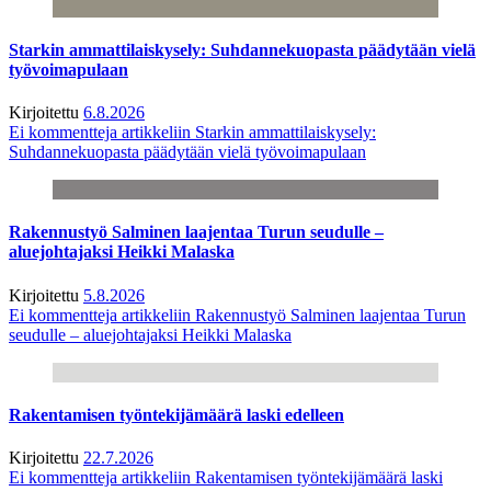
Starkin ammattilaiskysely: Suhdannekuopasta päädytään vielä
työvoimapulaan
Kirjoitettu
6.8.2026
Ei kommentteja
artikkeliin Starkin ammattilaiskysely:
Suhdannekuopasta päädytään vielä työvoimapulaan
Rakennustyö Salminen laajentaa Turun seudulle –
aluejohtajaksi Heikki Malaska
Kirjoitettu
5.8.2026
Ei kommentteja
artikkeliin Rakennustyö Salminen laajentaa Turun
seudulle – aluejohtajaksi Heikki Malaska
Rakentamisen työntekijämäärä laski edelleen
Kirjoitettu
22.7.2026
Ei kommentteja
artikkeliin Rakentamisen työntekijämäärä laski