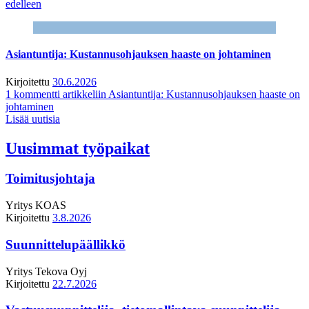
edelleen
Asiantuntija: Kustannusohjauksen haaste on johtaminen
Kirjoitettu
30.6.2026
1 kommentti
artikkeliin Asiantuntija: Kustannusohjauksen haaste on
johtaminen
Lisää uutisia
Uusimmat työpaikat
Toimitusjohtaja
Yritys
KOAS
Kirjoitettu
3.8.2026
Suunnittelupäällikkö
Yritys
Tekova Oyj
Kirjoitettu
22.7.2026