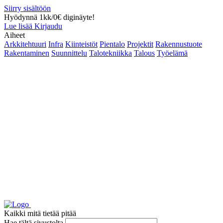
Siirry sisältöön
Hyödynnä 1kk/0€ diginäyte!
Lue lisää
Kirjaudu
Aiheet
Arkkitehtuuri
Infra
Kiinteistöt
Pientalo
Projektit
Rakennustuote
Rakentaminen
Suunnittelu
Talotekniikka
Talous
Työelämä
Kaikki mitä tietää pitää
Hae tältä sivustolta