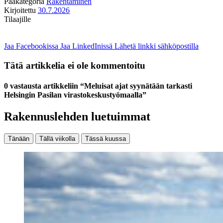
Pääkategoria
Rakentaminen
Kirjoitettu
30.7.2026
Tilaajille
Jaa Facebookissa
Jaa LinkedInissä
Lähetä linkki sähköpostilla
Tätä artikkelia ei ole kommentoitu
0 vastausta artikkeliin “Meluisat ajat syynätään tarkasti
Helsingin Pasilan virastokeskustyömaalla”
Rakennuslehden luetuimmat
Tänään
Tällä viikolla
Tässä kuussa