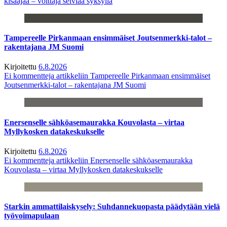
kisaajaa – voittaja selviää syksyllä
Tampereelle Pirkanmaan ensimmäiset Joutsenmerkki-talot –
rakentajana JM Suomi
Kirjoitettu
6.8.2026
Ei kommentteja
artikkeliin Tampereelle Pirkanmaan ensimmäiset
Joutsenmerkki-talot – rakentajana JM Suomi
Enersenselle sähköasemaurakka Kouvolasta – virtaa
Myllykosken datakeskukselle
Kirjoitettu
6.8.2026
Ei kommentteja
artikkeliin Enersenselle sähköasemaurakka
Kouvolasta – virtaa Myllykosken datakeskukselle
Starkin ammattilaiskysely: Suhdannekuopasta päädytään vielä
työvoimapulaan