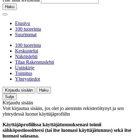
Haku
Etusivu
100 tuoreinta
Suurimmat
100 tuoreinta
Keskustelut
Näköislehti
Tilaa Rakennuslehti
Uutiskirje
Toimitus
Yhteystiedot
Kirjaudu sisään
Haku
Sulje
Kirjaudu sisään
Voit kirjautua sisään, jos olet jo aiemmin rekisteröitynyt ja sen
yhteydessä luonut käyttäjäprofiilin
Käyttäjäprofiilissa käyttäjätunnuksenasi toimii
sähköpostiosoitteesi (tai itse luomasi käyttäjätunnus) sekä itse
luomasi salasana.