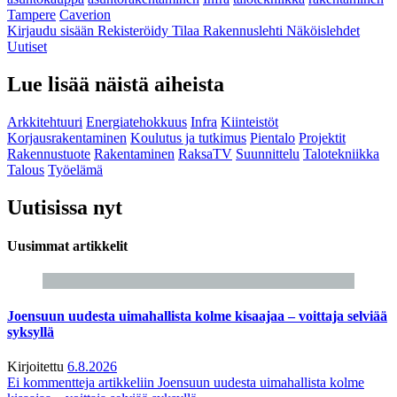
Tampere
Caverion
Kirjaudu sisään
Rekisteröidy
Tilaa Rakennuslehti
Näköislehdet
Uutiset
Lue lisää näistä aiheista
Arkkitehtuuri
Energiatehokkuus
Infra
Kiinteistöt
Korjausrakentaminen
Koulutus ja tutkimus
Pientalo
Projektit
Rakennustuote
Rakentaminen
RaksaTV
Suunnittelu
Talotekniikka
Talous
Työelämä
Uutisissa nyt
Uusimmat artikkelit
Joensuun uudesta uimahallista kolme kisaajaa – voittaja selviää
syksyllä
Kirjoitettu
6.8.2026
Ei kommentteja
artikkeliin Joensuun uudesta uimahallista kolme