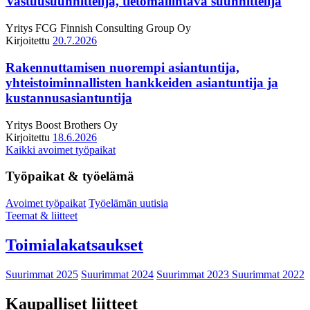
Vastuusuunnittelija, tietomallintava suunnittelija
Yritys
FCG Finnish Consulting Group Oy
Kirjoitettu
20.7.2026
Rakennuttamisen nuorempi asiantuntija,
yhteistoiminnallisten hankkeiden asiantuntija ja
kustannusasiantuntija
Yritys
Boost Brothers Oy
Kirjoitettu
18.6.2026
Kaikki avoimet työpaikat
Työpaikat & työelämä
Avoimet työpaikat
Työelämän uutisia
Teemat & liitteet
Toimialakatsaukset
Suurimmat 2025
Suurimmat 2024
Suurimmat 2023
Suurimmat 2022
Kaupalliset liitteet