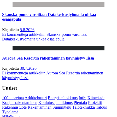
Skanska-pomo varoittaa: Datakeskustyömaita uhkaa
osaajapula
Kirjoitettu
5.8.2026
Ei kommentteja
artikkeliin Skanska-pomo varoittaa:
Datakeskustyömaita uhkaa osaajapula
Aurora Sea Resortin rakentaminen käynnistyy Iissä
Kirjoitettu
30.7.2026
Ei kommentteja
artikkeliin Aurora Sea Resortin rakentaminen
käynnistyy Iissä
Uutiset
100 tuoreinta
Arkkitehtuuri
Energiatehokkuus
Infra
Kiinteistöt
Korjausrakentaminen
Koulutus ja tutkimus
Pientalo
Projektit
Rakennustuote
Rakentaminen
Suunnittelu
Talotekniikka
Talous
Työelämä
Näkökulmat