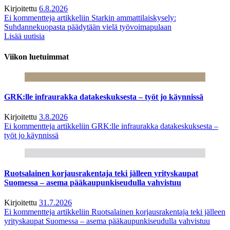
Kirjoitettu
6.8.2026
Ei kommentteja
artikkeliin Starkin ammattilaiskysely:
Suhdannekuopasta päädytään vielä työvoimapulaan
Lisää uutisia
Viikon luetuimmat
GRK:lle infraurakka datakeskuksesta – työt jo käynnissä
Kirjoitettu
3.8.2026
Ei kommentteja
artikkeliin GRK:lle infraurakka datakeskuksesta –
työt jo käynnissä
Ruotsalainen korjausrakentaja teki jälleen yrityskaupat
Suomessa – asema pääkaupunkiseudulla vahvistuu
Kirjoitettu
31.7.2026
Ei kommentteja
artikkeliin Ruotsalainen korjausrakentaja teki jälleen
yrityskaupat Suomessa – asema pääkaupunkiseudulla vahvistuu