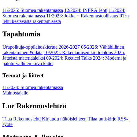
11/2025: Suomea rakentamassa
12/2024: INFRA-lehti
11/2024:
Suomea rakentamassa
11/2023: Jokka − Rakennusteollisuus RT:n
lehti kestävästä rakentamisesta
Tapahtumia
Urapolkuja-oppilaitoskiertue 2026-2027
05/2026: Vähähiilinen
rakentaminen & data
10/2025: Rakentamisen kiertotalous 2025:
Jätteistä materiaaleiksi
09/2024: Recticel Talks 2024: Moderni ja
paloturvallinen loiva katto
Teemat ja liitteet
11/2024: Suomea rakentamassa
Mainostajalle
Lue Rakennuslehteä
Tilaa Rakennuslehti
Kirjaudu näköislehteen
Tilaa uutiskirje
RSS-
syöte