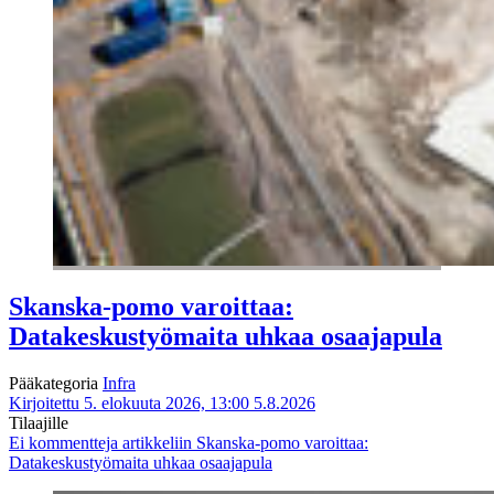
Skanska-pomo varoittaa:
Datakeskustyömaita uhkaa osaajapula
Pääkategoria
Infra
Kirjoitettu 5. elokuuta 2026, 13:00
5.8.2026
Tilaajille
Ei kommentteja
artikkeliin Skanska-pomo varoittaa:
Datakeskustyömaita uhkaa osaajapula