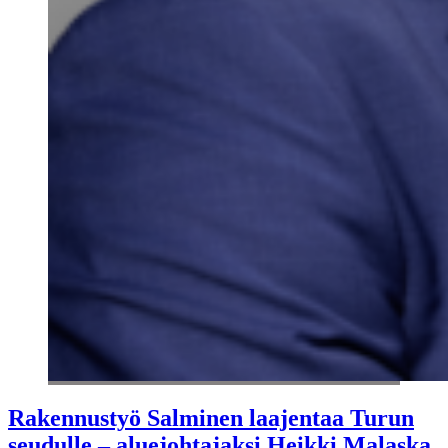
Rakennustyö Salminen laajentaa Turun
seudulle – aluejohtajaksi Heikki Malaska