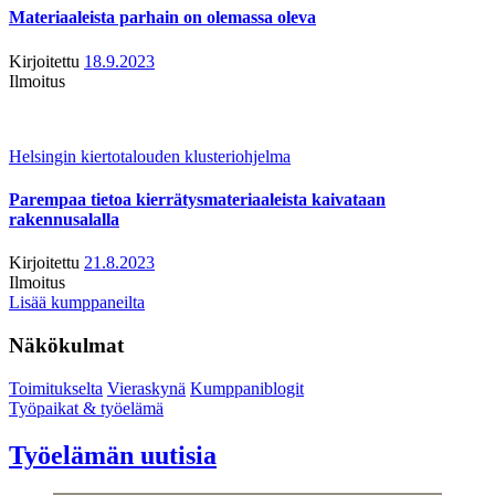
Materiaaleista parhain on olemassa oleva
Kirjoitettu
18.9.2023
Ilmoitus
Helsingin kiertotalouden klusteriohjelma
Parempaa tietoa kierrätysmateriaaleista kaivataan
rakennusalalla
Kirjoitettu
21.8.2023
Ilmoitus
Lisää kumppaneilta
Näkökulmat
Toimitukselta
Vieraskynä
Kumppaniblogit
Työpaikat & työelämä
Työelämän uutisia