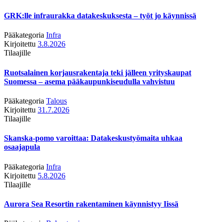
GRK:lle infraurakka datakeskuksesta – työt jo käynnissä
Pääkategoria
Infra
Kirjoitettu
3.8.2026
Tilaajille
Ruotsalainen korjausrakentaja teki jälleen yrityskaupat
Suomessa – asema pääkaupunkiseudulla vahvistuu
Pääkategoria
Talous
Kirjoitettu
31.7.2026
Tilaajille
Skanska-pomo varoittaa: Datakeskustyömaita uhkaa
osaajapula
Pääkategoria
Infra
Kirjoitettu
5.8.2026
Tilaajille
Aurora Sea Resortin rakentaminen käynnistyy Iissä