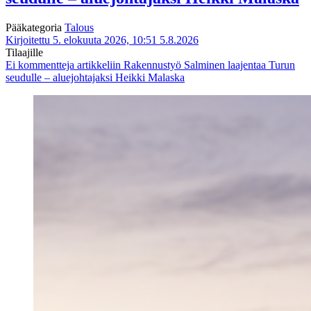
Pääkategoria
Talous
Kirjoitettu 5. elokuuta 2026, 10:51
5.8.2026
Tilaajille
Ei kommentteja
artikkeliin Rakennustyö Salminen laajentaa Turun
seudulle – aluejohtajaksi Heikki Malaska