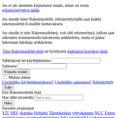
Jos et ole aiemmin kirjautunut sisään, sinun on ensin
rekisteröidyttävä täällä
.
Jos sinulle tulee Rakennuslehti, rekisteröitymällä saat kaikki
rakennuslehti.fi-sisällöt luettavaksesi.
Jos sinulle ei tule Rakennuslehteä, voit silti rekisteröityä, jolloin saat
oikeuden kommentoida lukottomia artikkeleita, mutta et pääse
lukemaan lukittuja artikkeleita.
Tilaa Rakennuslehti tästä
tai hyödynnä
maksuton koejakso tästä
.
Sähköposti tai käyttäjätunnus
Salasana
Kirjaudu sisään
Muista minut
Unohditko käyttäjätunnuksesi?
Unohditko salasanasi?
Rekisteröidy
Sulje
Etsi Rakennuslehti.fistä
Hae tältä sivustolta
Haku
Suositut avainsanat
YIT
SRV
skanska
Helsinki
Tilastokeskus
yrityskauppa
NCC
Espoo
asuntokauppa
asuntorakentaminen
Infra
talotekniikka
rakentaminen