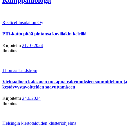
Kumppaniblogit
Recticel Insulation Oy
PIR-katto pitää pintansa kovillakin keleillä
Kirjoitettu
21.10.2024
Ilmoitus
Thomas Lindstrom
Virtuaalinen kaksonen tuo apua rakennuksien suunnitteluun ja
kestävyystavoitteiden saavuttamiseen
Kirjoitettu
24.6.2024
Ilmoitus
Helsingin kiertotalouden klusteriohjelma